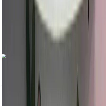
درهم مغربي 185,000
34220 كيلومتر
قسط شهري ثابت
درهم مغربي 2,304
تلقائي ناقل الحركة
أبيض اللون
مطار
أغادير, أغادير
مطار أغادير, أغادير
مكالمة
212663841439
الواتساب
هيونداي i20 1.4 MPi Inventive 2022
للبيع في أغادير: سيارات مدمجة, بنزين سيارة, أخرى المواصفات,
يدوي 4-أبواب
مطار أغادير, أغادير
مطار أغادير, أغادير
2022
أخرى المواصفات