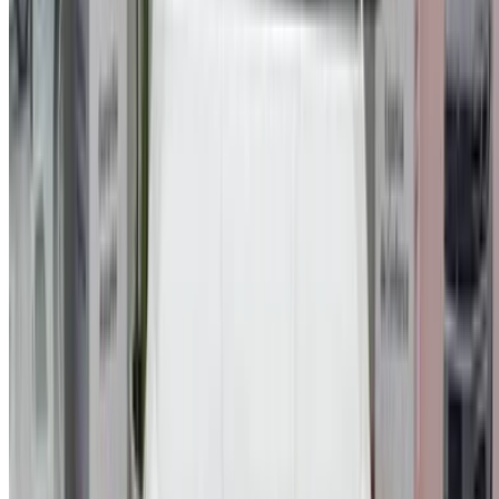
الدار البيضاء، الواحة، طريق النواصر، الدار البيضاء 20000، المغرب
©OneClickDrive 2026.
جميع الحقوق محفوظة
تابعنا على:
Chinese
Español
Türkçe
русский
Dutch
Français
‏العربية‏
English
Italian
German
إغلاق
X
عُلم، شكرًا لك!