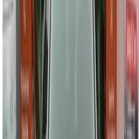
استمر
Or
لا يوجد لديك حساب؟
الاشتراك
يوجد حساب بالفعل?
تسجيل الدخول
منصتك الشاملة لاستكشاف أفضل عروض تأجير السيارات
والسيارات المستعملة في جميع أنحاء المغرب. من الخيارات
الاقتصادية إلى السيارات الفاخرة، ابحث عن السيارة المثالية
لرحلتك. يساعدك OneClickDrive في العثور على مكاتب محلية
موثوقة، لضمان تجربة قيادة سلسة وخالية من المتاعب.
هل لديك سيارات ترغب في تأجيرها أو بيعها؟
تواصل مع آلاف العملاء المحتملين كل يوم