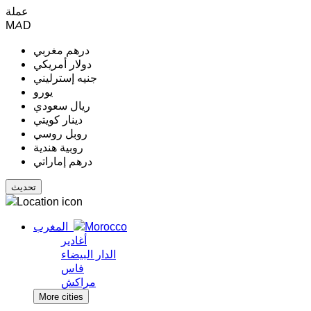
عملة
MAD
درهم مغربي
دولار أمريكي
جنيه إسترليني
يورو
ريال سعودي
دينار كويتي
روبل روسي
روبية هندية
درهم إماراتي
المغرب
أغادير
الدار البيضاء
فاس
مراكش
More cities