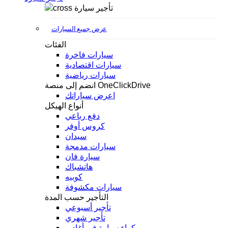
تأجير سيارة
عرض جميع السيارات
الفئات
سيارات فاخرة
سيارات اقتصادية
سيارات رياضية
انضم إلى منصة OneClickDrive
اعرض سياراتك
أنواع الهيكل
دفع رباعي
كروس أوفر
سيدان
سيارات مدمجة
سيارة فان
هاتشباك
كوبيه
سيارات مكشوفة
التأجير حسب المدة
تأجير أسبوعي
تأجير شهري
كراء سيارة في أغادير