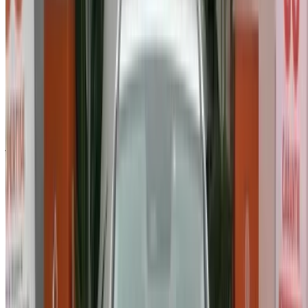
كلمة المرور لمرة واحدة غير صحيحة
سجّل الدخول للوصول إلى سياراتك المفضلة,
وتتبع العروض والحجز بشكل أسرع.
استمر
أو
لا يوجد لديك حساب؟
الاشتراك
هل لديك حساب بالفعل؟
تسجيل الدخول
×
كلمة المرور لمرة واحدة غير صحيحة
انشئ حسابًا واحصل على عرض أفضل.
Log In. Take the Wheel.