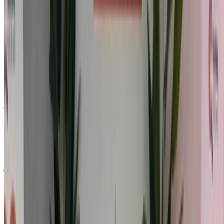
المغرب, قم بالتصفية حسب موقعك وميزانيتك ومتطلباتك.
حدد خياراتك بدقة حسب تفضيلاتك: مواصفات السيارات،
ومزاياها، وإضافات أخرى.
ضع قائمة بأفضل العروض من مزود الخدمة، وتواصل معه
عبر الهاتف أو الواتساب أو اطلب منه الاتصال بك.
احرص على طلب صور السيارة الحقيقية ومواصفاتها قبل
الاتفاق على العرض.
احجز مباشرة بدون زيادة على الأسعار.
لماذا تشتري سيارة عبر منصة OneClickDrive.ma
استكشف أكبر تشكيلة من ماركات وموديلات السيارات للاستئجار
في أغادير. احجز سيارات للإيجار بميزانية محدودة، سيارات دفع
رباعي، سيارات فارهة، سيارات رياضية، والمزيد مباشرة من وكالات
محلية لتأجير السيارات.
مستعملة هيونداي آي 20 سيارة سيارة - أسعار مميزة
في أغادير
السعر
درهم مغربي
هيونداي آي 20 محرك 1.4 إم بي آي سيداكتيف
185,000
(أبيض), 2023
درهم مغربي
هيونداي i20 1.4 MPi Inventive (), 2022