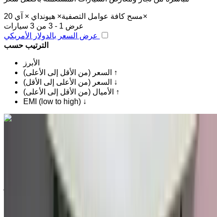
×
مسح كافة عوامل التصفية
×
هيونداي
×
آي 20
عرض 1 - 3 من 3 سيارات
عرض السعر بالدولار الأمريكي
الترتيب حسب
الأبرز
السعر (من الأقل إلى الأعلى) ↑
السعر (من الأعلى إلى الأقل) ↓
الأميال (من الأقل إلى الأعلى) ↑
EMI (low to high) ↓
اكتشف المزيد
هل تعجبك السيارة المعروضة؟
هيونداي آي 20 محرك 1.4 إم بي آي سيداكتيف 2023
للبيع في أغادير: أبيض سيارات مدمجة, بنزين سيارة, أخرى
المواصفات, تلقائي 4-أبواب
مطار أغادير, أغادير
مطار أغادير, أغادير
2023
أخرى المواصفات