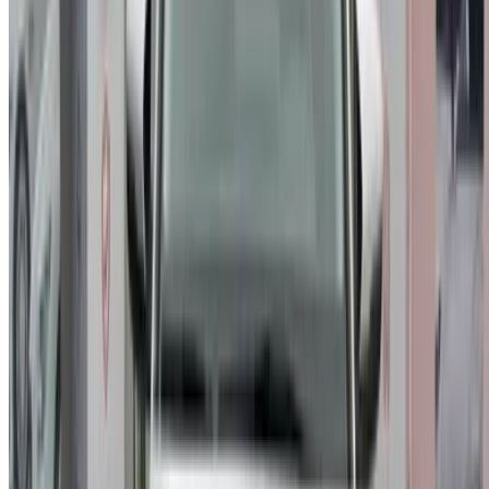
+212708880005
info@oneclickdrive.com
/ الشركات
sales@oneclickdrive.com
هل لديك سيارات ترغب في تأجيرها أو بيعها؟
تواصل مع آلاف العملاء المحتملين كل يوم
اعرض سياراتك
خيارات دفع مرنة ومباشرة لشريكك