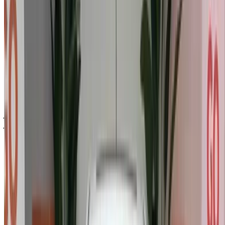
139,000
درهم مغربي
هيونداي آي 20 محرك 1.4 إم بي آي سيداكتيف
185,000
(أبيض), 2023
شراء سيارة هيونداي آي 20 سيارات مدمجة في أغادير, المغرب.
تتضمن الموديلات المختلفة 2023, 2022 من آي 20 متوفرة للشراء.
فيما يلي عروض أحدث العروض المباشرة من معارض السيارات.
بدون عمولة. تواصل مع المعرض عبر الهاتف أو الواتساب أو اطلب
الاتصال بك مرة أخرى.
ملاحظة:
تحديث القوائم المذكورة أعلاه، بما في ذلك الأسعار تُجار
ومعارض السيارات المستعملة ففي حال لم تتوفر السيارة بالسعر
المذكور (باستثناء ضريبة القيمة المضافة)، الرجاء
إبلاغنا
وسنعود
إليك ببديل أفضل. نتمنى لك شراء!
إخلاء مسؤولية:
باستخدام هذا الموقع، فإنك توافق على الشروط والأحكام وسياسة
الخصوصية الخاصة بنا وتُخلي مسؤولية OneClickDrive.com عن
أي معلومات غير دقيقة مُقدمة من شركات تأجير السيارات أو منا.
×