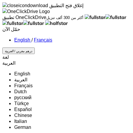
إغلاق
فتح التطبيق
تطبيق OneClickDrive
أكثر من 300 ألف تنزيل
حمّل الآن
/
Français
درهم مغربي /
‏العربية‏
لغة
‏العربية‏
English
‏العربية‏
Français
Dutch
русский
Türkçe
Español
Chinese
Italian
German