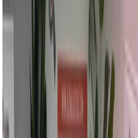
درهم مغربي 2,304
تلقائي ناقل الحركة
أبيض اللون
مطار
أغادير, أغادير
مطار أغادير, أغادير
مكالمة
212663841439
الواتساب
عرض 1 - 3 من 3 سيارات
1
هل تبحث عن خيارات أخرى؟
تصفح جميع السيارات
احفظ السيارات. تتبع الأسعار. احجز أسرع.
إنشاء حساب
طريقة الحصول على أفضل عرض
Compare offers from multiple car companies in the