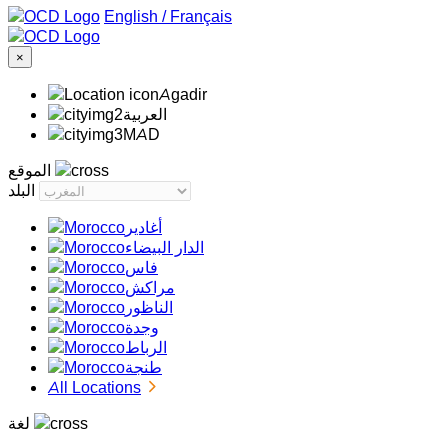
/
Français
×
Agadir
‏العربية‏
MAD
الموقع
البلد
أغادير
الدار البيضاء
فاس
مراكش
الناظور
وجدة
الرباط
طنجة
All Locations
لغة