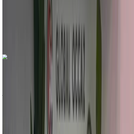
درهم مغربي 139,000
153244 كيلومتر
قسط شهري ثابت
درهم مغربي 1,731
يدوي ناقل الحركة
مطار
أغادير, أغادير
مطار أغادير, أغادير
مكالمة
212663841439
الواتساب
هيونداي آي 20 محرك 1.4 إم بي آي سيداكتيف 2023
للبيع في أغادير: أبيض سيارات مدمجة, بنزين سيارة, أخرى
المواصفات, تلقائي 4-أبواب
مطار أغادير, أغادير
مطار أغادير, أغادير
2023
أخرى المواصفات
درهم مغربي 185,000
82078 كيلومتر
قسط شهري ثابت