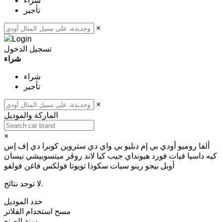
شراء
تأجير
×
تسجيل الدخول
شراء
شراء
تأجير
×
الماركة والموديل
×
ألفا روميو
أودي
بي إم دبليو
بي واي دي
ستروين
كوبرا
دي إف إس
كيه
داسيا
فيات
فورد
هيونداي
جيب
كيا
لاند روڤر
ميتسوبيشي
نيسان
أوبل
بيجو
رينو
سيات
سكودا
تويوتا
فولكس فاغن
فولفو
لا توجد نتائج.
حدد الموديل
مسح
استخدام الفلاتر
سنة الصنع