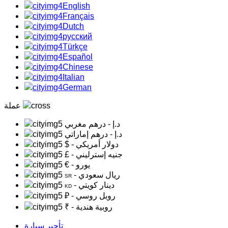
English
Français
Dutch
русский
Türkçe
Español
Chinese
Italian
German
عملة
د.إ
- درهم مغربي
د.إ
- درهم إماراتي
- دولار أمريكي
$
- جنيه إسترليني
£
- يورو
€
- ريال سعودي
SR
- دينار كويتي
KD
- روبل روسي
₽
- روبية هندية
₹
تأجير سيارة