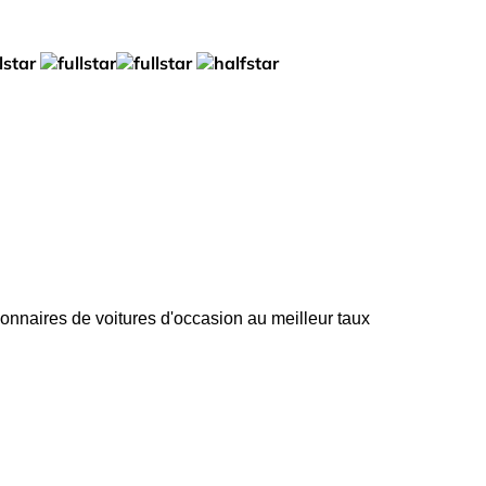
onnaires de voitures d'occasion au meilleur taux