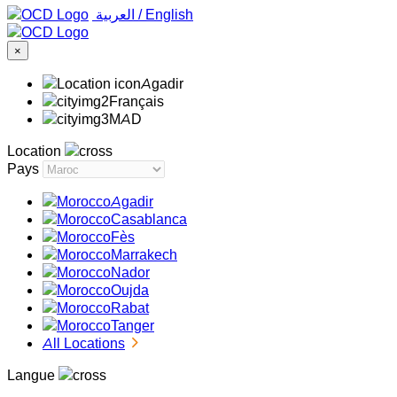
‏العربية ‏
/
English
×
Agadir
Français
MAD
Location
Pays
Agadir
Casablanca
Fès
Marrakech
Nador
Oujda
Rabat
Tanger
All Locations
Langue