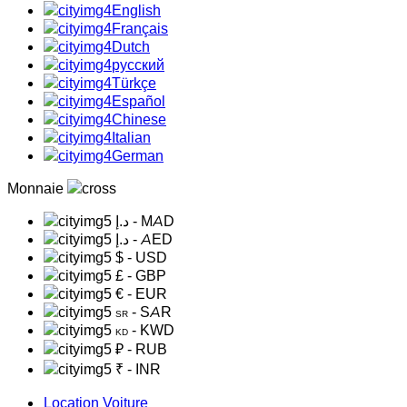
English
Français
Dutch
русский
Türkçe
Español
Chinese
Italian
German
Monnaie
د.إ
- MAD
د.إ
- AED
$
- USD
£
- GBP
€
- EUR
- SAR
SR
- KWD
KD
₽
- RUB
₹
- INR
Location Voiture