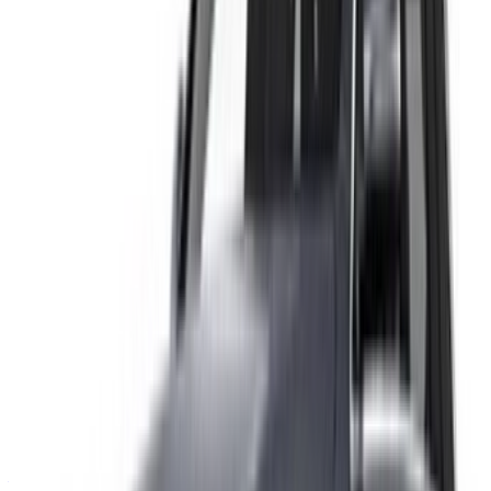
Continuer
Or
Vous n'avez pas de compte ?
S'inscrire
Vous avez déjà un compte?
Connexion
Votre plateforme unique pour explorer les meilleures offres
de location de voitures et de voitures d'occasion à travers le
Maroc. Des options économiques aux voitures de luxe,
trouvez la bonne voiture pour votre voyage. OneClickDrive
vous aide à trouver des fournisseurs locaux de confiance,
afin que vous puissiez profiter d'une expérience fluide et
sans stress.
Vous avez des voitures à louer ou à vendre ?
Atteindre des milliers de personnes chaque jour.