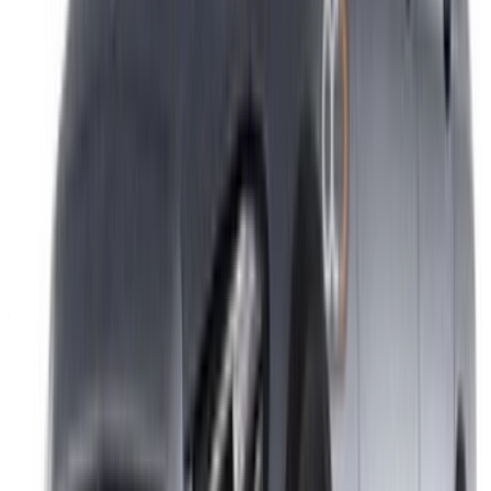
/ Soutien
+212708880005
info@oneclickdrive.com
/ Entreprises
sales@oneclickdrive.com
Vous avez des voitures à louer ou à vendre ?
Atteindre des milliers de personnes chaque jour.
Référencez vos voitures
Des moyens flexibles pour payer directement votre
partenaire