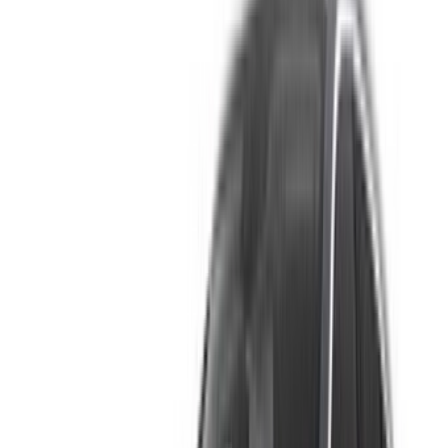
contactez directement le loueur de voitures. Mentionnez que
vous avez vu leur annonce sur OneClickDrive.com pour
obtenir le meilleur tarif. Soyez assuré que les meilleures
offres de location de voiture sont à portée de clic !
NOTE:
Les listes ci-dessus, y compris les prix, sont mises
à jour par les autorités compétentes. société de location
de voitures. Si la voiture n'est pas disponible au prix
mentionné (hors TVA), veuillez
nous informer
et nous vous
proposerons la meilleure alternative. Heureuxlocation!
Clause de non-responsabilité:
En utilisant ce site web, vous acceptez nos conditions
générales et notre politique de confidentialité et vous
dégagez OneClickDrive.ma de toute responsabilité
concernant des informations incorrectes fournies par les
sociétés de location de voitures ou par nous-mêmes.
×
OTP incorrect