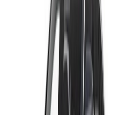
Connectez-vous pour accéder à vos favoris,
suivre les offres et réserver plus rapidement.
Continuer
ou
Vous n'avez pas de compte ?
S'inscrire
Vous avez déjà un compte ?
Connexion
×
OTP incorrect
Créer un compte. Obtenez de meilleures conditions.
Log In. Take the Wheel.