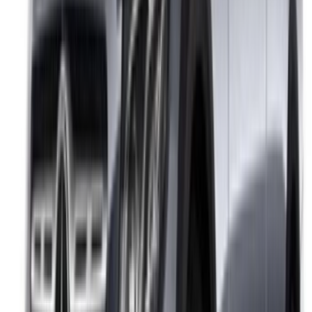
Casa-Oasis, Route de Nouasseur, Casablanca 20000,
Maroc
©OneClickDrive 2026.
Tous droits réservés
Suivez-nous sur:
English
‏العربية‏
Français
Dutch
русский
Türkçe
Español
Chinese
Italian
German
X
Fermer
Compris !