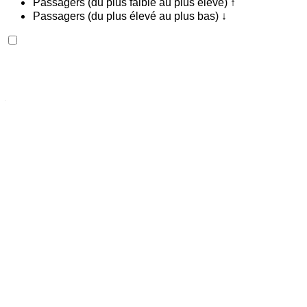
Passagers (du plus faible au plus élevé) ↑
Passagers (du plus élevé au plus bas) ↓
Mercedes Benz E220d 2024
Aéroport international Agadir, Agadir
Aéroport
international Agadir, Agadir
2024
Européen
luxe
Diesel
MAD 2800
/ jour
Illimité
MAD 70,000
/ mo.
6000 km
Assurance incluse
Transmission automobile
Livraison gratuite