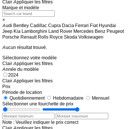
Clair
Appliquer les filtres
Marque et modèle
×
Audi
Bentley
Cadillac
Cupra
Dacia
Ferrari
Fiat
Hyundai
Jeep
Kia
Lamborghini
Land Rover
Mercedes Benz
Peugeot
Porsche
Renault
Rolls Royce
Skoda
Volkswagen
Aucun résultat trouvé.
Sélectionnez votre modèle
Clair
Appliquer les filtres
Année du modèle
2024
Clair
Appliquer les filtres
Prix
Période de location
Quotidiennement
Hebdomadaire
Mensuel
Sélectionner une fourchette de prix
Note : Veuillez indiquer le prix correct
Clair
Appliquer les filtres