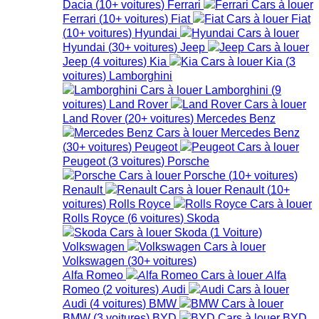
Dacia
(
10+
voitures
)
Ferrari
Ferrari
(
10+
voitures
)
Fiat
Fiat
(
10+
voitures
)
Hyundai
Hyundai
(
30+
voitures
)
Jeep
Jeep
(
4
voitures
)
Kia
Kia
(
3
voitures
)
Lamborghini
Lamborghini
(
9
voitures
)
Land Rover
Land Rover
(
20+
voitures
)
Mercedes Benz
Mercedes Benz
(
30+
voitures
)
Peugeot
Peugeot
(
3
voitures
)
Porsche
Porsche
(
10+
voitures
)
Renault
Renault
(
10+
voitures
)
Rolls Royce
Rolls Royce
(
6
voitures
)
Skoda
Skoda
(
1
Voiture
)
Volkswagen
Volkswagen
(
30+
voitures
)
Alfa Romeo
Alfa
Romeo
(
2
voitures
)
Audi
Audi
(
4
voitures
)
BMW
BMW
(
3
voitures
)
BYD
BYD