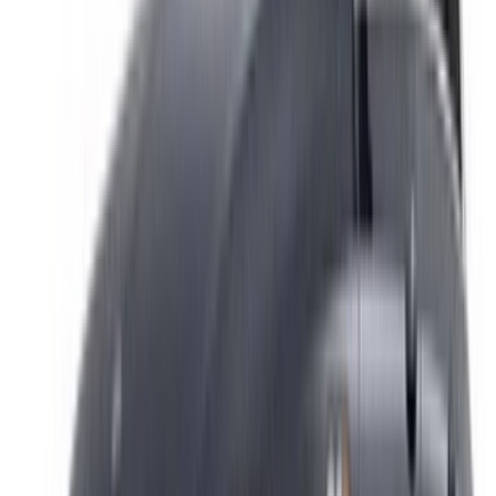
Référencez vos voitures
Des moyens flexibles pour payer directement votre
partenaire
/ Ressources
Location voiture Agadir
Location voiture Casablanca
Location voiture Fès
Location voiture Marrakech
Location voiture Nador
Location voiture Oujda
Location voiture Rabat
Location voiture Tanger
Aéroport de Casablanca
Aéroport de Marrakech
/ Entreprise
Plan du site XML
Blog sur la location de voitures