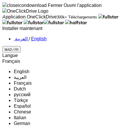
Fermer
Ouvrir l'application
Application OneClickDrive
300k+ Téléchargements
Installer maintenant
‏العربية ‏
/
English
MAD /
FR
Langue
Français
English
‏العربية‏
Français
Dutch
русский
Türkçe
Español
Chinese
Italian
German