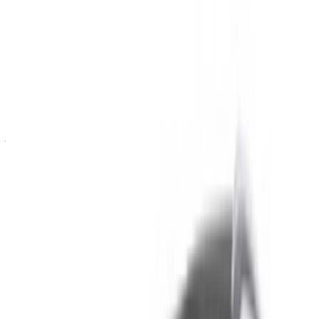
70,000
2024
Mercedes Benz
MAD
E220d (Noir),
MAD 2,900
MAD 19,000
70,000
2024
Location et conduite autonome a Mercedes Benz E220d
Voiture de luxe en Agadir, Maroc. Différents modèles dont
2024 de E220d sont disponibles à la location. Vous
trouverez ci-dessous des offres en direct avec des tarifs par
jour, par semaine et par mois directement auprès des
fournisseurs. Ne payez pas de commission ou de frais de
réservation. L'enlèvement de la succursale est gratuit à partir
de Aéroport international Agadir. Pour la disponibilité et la
livraison sur place ou Agadir L'aéroport d'Anvers est situé à
la date et à l'heure de votre choix, veuillez vous renseigner
auprès du fournisseur. Contactez-le par téléphone, par
WhatsApp ou demandez à être rappelé.
Bienvenue à OneClickDrive.ma - Maroc le plus grand
marché de l'automobile du monde.Nos partenaires loueurs
de voitures mettent à jour leur stock pour OneClickDrive en
temps réel afin que vous puissiez toujours bénéficier des prix
les plus récents. Parcourez, filtrez, présélectionnez et