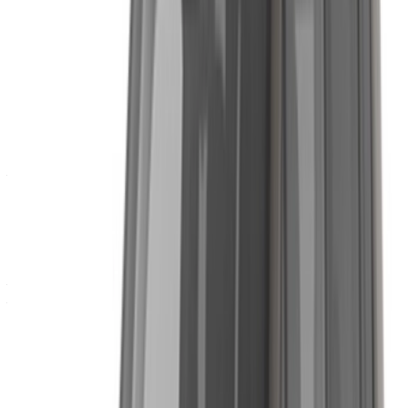
MAD 780
MAD 5,000
(Noir), 2024
19,500
Jeep Renégat
MAD
(Gris foncé),
MAD 780
MAD 5,000
19,500
2024
Jeep Renégat
MAD
(Gris foncé),
MAD 800
MAD 5,000
19,500
2024
Location et conduite autonome a Jeep Renégat SUV en
Agadir, Maroc. Différents modèles dont 2024 de Renégat
sont disponibles à la location. Vous trouverez ci-dessous des
offres en direct avec des tarifs par jour, par semaine et par
mois directement auprès des fournisseurs. Ne payez pas de
commission ou de frais de réservation. L'enlèvement de la
succursale est gratuit à partir de Aéroport international
Agadir. Pour la disponibilité et la livraison sur place ou
Agadir L'aéroport d'Anvers est situé à la date et à l'heure de
votre choix, veuillez vous renseigner auprès du fournisseur.
Contactez-le par téléphone, par WhatsApp ou demandez à
être rappelé.
Bienvenue à OneClickDrive.ma - Maroc le plus grand
marché de l'automobile du monde.Nos partenaires loueurs