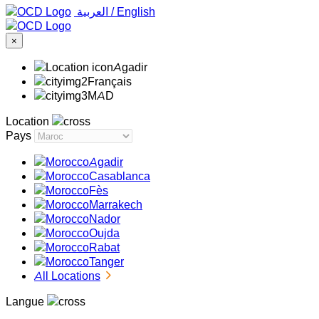
‏العربية ‏
/
English
×
Agadir
Français
MAD
Location
Pays
Agadir
Casablanca
Fès
Marrakech
Nador
Oujda
Rabat
Tanger
All Locations
Langue