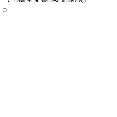
Passagers (du plus élevé au plus bas) ↓
Jeep Renegade 2024
Aéroport international Agadir, Agadir
Aéroport
international Agadir, Agadir
2024
Européen
SUV
Diesel
MAD 780
/ jour
Illimité
MAD 19,500
/ mo.
6000 km
Assurance incluse
Transmission automobile
Livraison gratuite
Aéroport