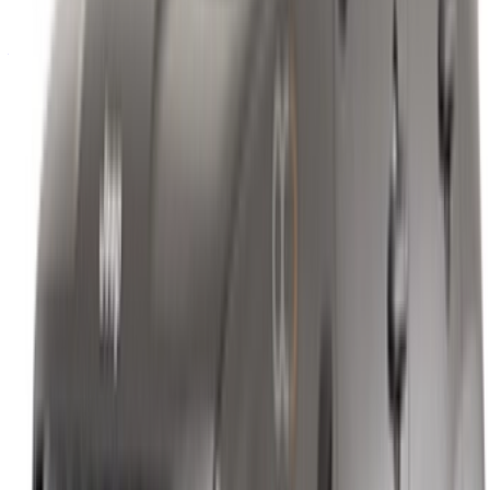
Vous avez des voitures à louer ou à vendre ?
Atteindre des milliers de personnes chaque jour.
Référencez vos voitures
Des moyens flexibles pour payer directement votre
partenaire
/ Ressources
Location voiture Agadir
Location voiture Casablanca
Location voiture Fès
Location voiture Marrakech
Location voiture Nador
Location voiture Oujda
Location voiture Rabat
Location voiture Tanger
Aéroport de Casablanca
Aéroport de Marrakech
/ Entreprise