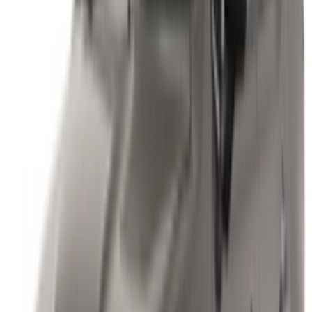
Log In. Take the Wheel.
Continuer
Or
Vous n'avez pas de compte ?
S'inscrire
Vous avez déjà un compte?
Connexion
Votre plateforme unique pour explorer les meilleures offres
de location de voitures et de voitures d'occasion à travers le
Maroc. Des options économiques aux voitures de luxe,
trouvez la bonne voiture pour votre voyage. OneClickDrive
vous aide à trouver des fournisseurs locaux de confiance,
afin que vous puissiez profiter d'une expérience fluide et
sans stress.