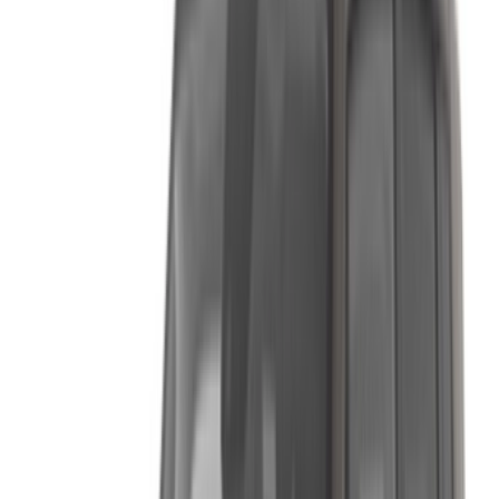
Compare offers from multiple rent a car companies in
the Maroc, en fonction de votre localisation, de votre
budget et de vos besoins.
Affinez vos préférences: spécifications du véhicule,
kilométrage maximal, assurance incluse,
caractéristiques du véhicule et ainsi de suite.
Faites une liste courte des meilleures offres du loueur
de voitures et contactez les directement par téléphone,
WhatsApp ou demandez qu'on vous rappelle.
Veillez à demander des photos et des spécifications
réelles de la voiture avant de conclure l'accord.
Réservez directement, sans majoration!
Jeep Renégat Voiture Voiture prix de location en
Agadir
Quotidiennement
Hebdomadaire
Mensuel
Jeep Renégat
MAD
(Gris foncé),
MAD 780
MAD 5,000
19,500
2024
Jeep Renégat
MAD