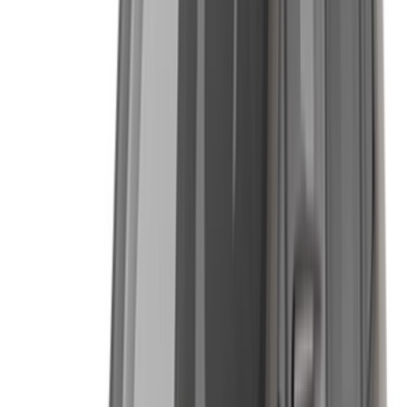
de voitures mettent à jour leur stock pour OneClickDrive en
temps réel afin que vous puissiez toujours bénéficier des prix
les plus récents. Parcourez, filtrez, présélectionnez et
contactez directement le loueur de voitures. Mentionnez que
vous avez vu leur annonce sur OneClickDrive.com pour
obtenir le meilleur tarif. Soyez assuré que les meilleures
offres de location de voiture sont à portée de clic !
NOTE:
Les listes ci-dessus, y compris les prix, sont mises
à jour par les autorités compétentes. société de location
de voitures. Si la voiture n'est pas disponible au prix
mentionné (hors TVA), veuillez
nous informer
et nous vous
proposerons la meilleure alternative. Heureuxlocation!
Clause de non-responsabilité:
En utilisant ce site web, vous acceptez nos conditions
générales et notre politique de confidentialité et vous
dégagez OneClickDrive.ma de toute responsabilité
concernant des informations incorrectes fournies par les
sociétés de location de voitures ou par nous-mêmes.