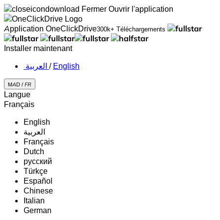
Fermer
Ouvrir l'application
Application OneClickDrive
300k+ Téléchargements
Installer maintenant
‏العربية ‏
/
English
MAD /
FR
Langue
Français
English
‏العربية‏
Français
Dutch
русский
Türkçe
Español
Chinese
Italian
German