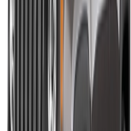
Casa-Oasis, Route de Nouasseur, Casablanca 20000,
Maroc
©OneClickDrive 2026.
Tous droits réservés
Suivez-nous sur:
English
‏العربية‏
Français
Dutch
русский
Türkçe
Español
Chinese
Italian
German