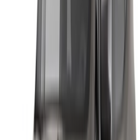
×
OTP incorrect
Connectez-vous pour accéder à vos favoris,
suivre les offres et réserver plus rapidement.
Continuer
ou
Vous n'avez pas de compte ?
S'inscrire
Vous avez déjà un compte ?
Connexion
×
OTP incorrect
Créer un compte. Obtenez de meilleures conditions.