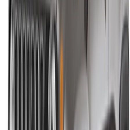
Plan du site XML
Blog sur la location de voitures
/ Soutien
+212708880005
info@oneclickdrive.com
/ Entreprises
sales@oneclickdrive.com
Vous avez des voitures à louer ou à vendre ?
Atteindre des milliers de personnes chaque jour.
Référencez vos voitures
Des moyens flexibles pour payer directement votre
partenaire