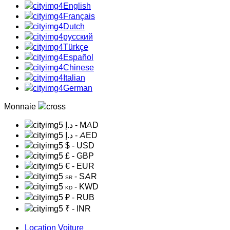
English
Français
Dutch
русский
Türkçe
Español
Chinese
Italian
German
Monnaie
د.إ
- MAD
د.إ
- AED
$
- USD
£
- GBP
€
- EUR
- SAR
SR
- KWD
KD
₽
- RUB
₹
- INR
Location Voiture