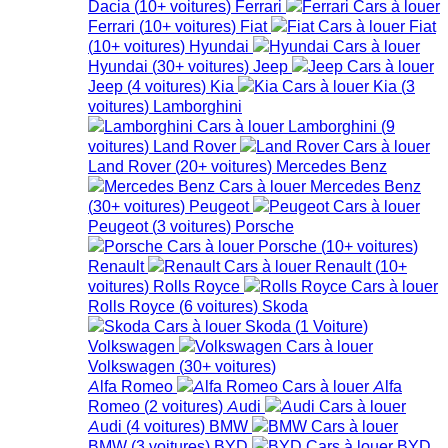
Dacia
(
10+
voitures
)
Ferrari
Ferrari
(
10+
voitures
)
Fiat
Fiat
(
10+
voitures
)
Hyundai
Hyundai
(
30+
voitures
)
Jeep
Jeep
(
4
voitures
)
Kia
Kia
(
3
voitures
)
Lamborghini
Lamborghini
(
9
voitures
)
Land Rover
Land Rover
(
20+
voitures
)
Mercedes Benz
Mercedes Benz
(
30+
voitures
)
Peugeot
Peugeot
(
3
voitures
)
Porsche
Porsche
(
10+
voitures
)
Renault
Renault
(
10+
voitures
)
Rolls Royce
Rolls Royce
(
6
voitures
)
Skoda
Skoda
(
1
Voiture
)
Volkswagen
Volkswagen
(
30+
voitures
)
Alfa Romeo
Alfa
Romeo
(
2
voitures
)
Audi
Audi
(
4
voitures
)
BMW
BMW
(
3
voitures
)
BYD
BYD