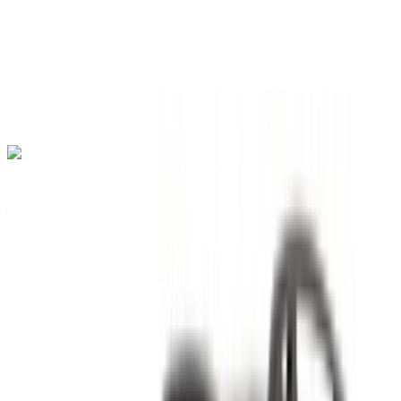
Transmission automobile
Livraison gratuite
Aéroport
international Agadir, Agadir
Aéroport
international Agadir, Agadir
Appeler
+212708889994
WhatsApp
Jeep Renegade 2024
Aéroport international Agadir, Agadir
Aéroport
international Agadir, Agadir
2024
Européen
SUV
Diesel
MAD 800
/ jour
Illimité
MAD 19,500
/ mo.
6000 km