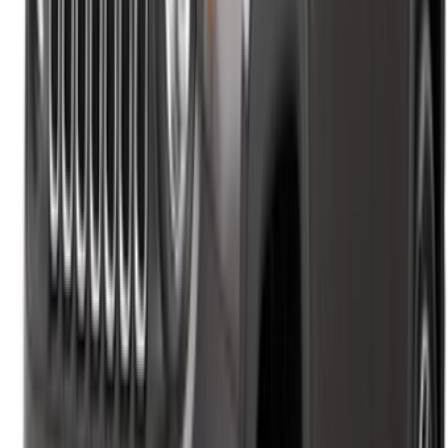
X
Fermer
Compris !