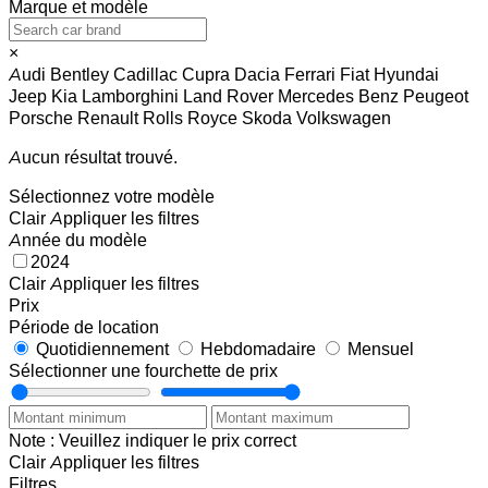
Marque et modèle
×
Audi
Bentley
Cadillac
Cupra
Dacia
Ferrari
Fiat
Hyundai
Jeep
Kia
Lamborghini
Land Rover
Mercedes Benz
Peugeot
Porsche
Renault
Rolls Royce
Skoda
Volkswagen
Aucun résultat trouvé.
Sélectionnez votre modèle
Clair
Appliquer les filtres
Année du modèle
2024
Clair
Appliquer les filtres
Prix
Période de location
Quotidiennement
Hebdomadaire
Mensuel
Sélectionner une fourchette de prix
Note : Veuillez indiquer le prix correct
Clair
Appliquer les filtres
Filtres