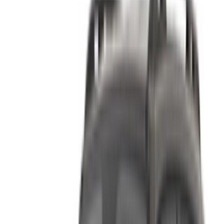
Assurance incluse
Transmission automobile
Livraison gratuite
Aéroport
international Agadir, Agadir
Aéroport
international Agadir, Agadir
Appeler
+212708889994
WhatsApp
Montrer 1 - 4 de 4 voitures
1
Vous cherchez d'autres options ?
Parcourir toutes les voitures
Sauvegarder des voitures. Suivez les prix. Réservez plus
rapidement.
Créer un compte
Comment obtenir le meilleur prix