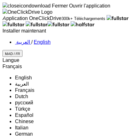
Fermer
Ouvrir l'application
Application OneClickDrive
300k+ Téléchargements
Installer maintenant
‏العربية ‏
/
English
MAD /
FR
Langue
Français
English
‏العربية‏
Français
Dutch
русский
Türkçe
Español
Chinese
Italian
German