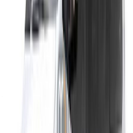
Plan du site XML
Blog sur la location de voitures
/ Soutien
+212708880005
info@oneclickdrive.com
/ Entreprises
sales@oneclickdrive.com
Vous avez des voitures à louer ou à vendre ?
Atteindre des milliers de personnes chaque jour.
Référencez vos voitures
Des moyens flexibles pour payer directement votre
partenaire