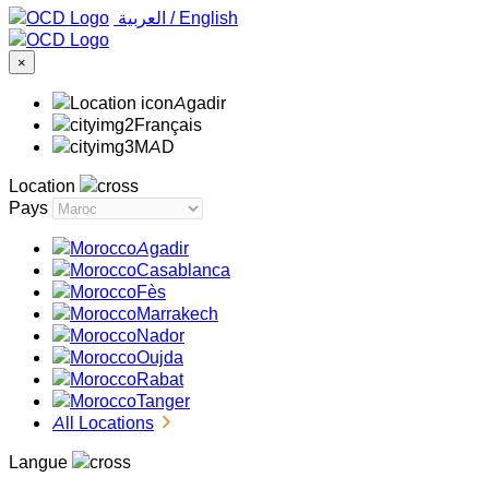
‏العربية ‏
/
English
×
Agadir
Français
MAD
Location
Pays
Agadir
Casablanca
Fès
Marrakech
Nador
Oujda
Rabat
Tanger
All Locations
Langue