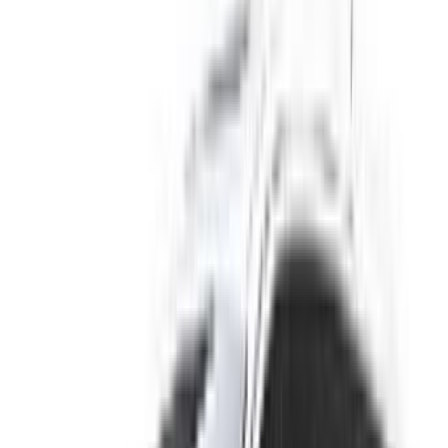
temps réel afin que vous puissiez toujours bénéficier des prix
les plus récents. Parcourez, filtrez, présélectionnez et
contactez directement le loueur de voitures. Mentionnez que
vous avez vu leur annonce sur OneClickDrive.com pour
obtenir le meilleur tarif. Soyez assuré que les meilleures
offres de location de voiture sont à portée de clic !
NOTE:
Les listes ci-dessus, y compris les prix, sont mises
à jour par les autorités compétentes. société de location
de voitures. Si la voiture n'est pas disponible au prix
mentionné (hors TVA), veuillez
nous informer
et nous vous
proposerons la meilleure alternative. Heureuxlocation!
Clause de non-responsabilité:
En utilisant ce site web, vous acceptez nos conditions
générales et notre politique de confidentialité et vous
dégagez OneClickDrive.ma de toute responsabilité
concernant des informations incorrectes fournies par les
sociétés de location de voitures ou par nous-mêmes.