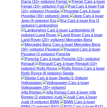
Dacia
(
10+
voitures
)
Ferrari
Ferrari
(
10+
voitures
)
Fiat
Fiat
(
10+
voitures
)
Hyundai
Hyundai
(
30+
voitures
)
Jeep
Jeep
(
4
voitures
)
Kia
Kia
(
3
voitures
)
Lamborghini
Lamborghini
(
9
voitures
)
Land Rover
Land Rover
(
20+
voitures
)
Mercedes Benz
Mercedes Benz
(
30+
voitures
)
Peugeot
Peugeot
(
3
voitures
)
Porsche
Porsche
(
10+
voitures
)
Renault
Renault
(
10+
voitures
)
Rolls Royce
Rolls Royce
(
6
voitures
)
Skoda
Skoda
(
1
Voiture
)
Volkswagen
Volkswagen
(
30+
voitures
)
Alfa Romeo
Alfa
Romeo
(
2
voitures
)
Audi
Audi
(
4
voitures
)
BMW
BMW
(
3
voitures
)
BYD
BYD