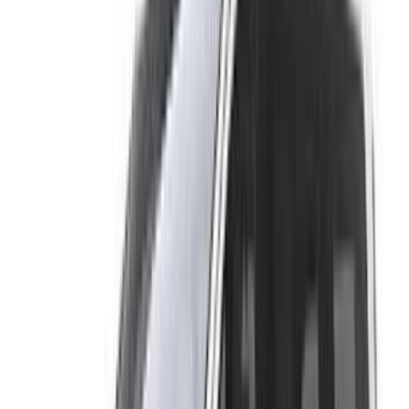
×
OTP incorrect
Connectez-vous pour accéder à vos favoris,
suivre les offres et réserver plus rapidement.
Continuer
ou
Vous n'avez pas de compte ?
S'inscrire
Vous avez déjà un compte ?
Connexion
×
OTP incorrect
Créer un compte. Obtenez de meilleures conditions.
Log In. Take the Wheel.