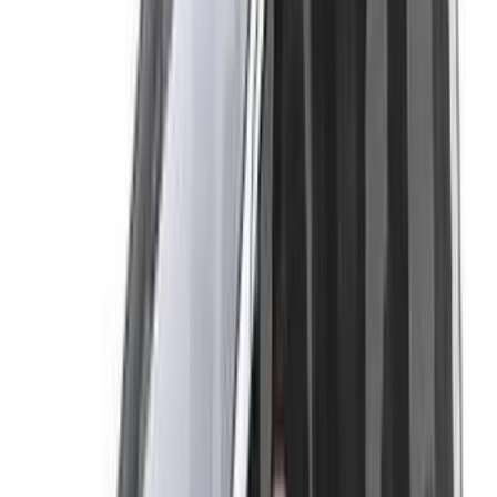
Continuer
Or
Vous n'avez pas de compte ?
S'inscrire
Vous avez déjà un compte?
Connexion
Votre plateforme unique pour explorer les meilleures offres
de location de voitures et de voitures d'occasion à travers le
Maroc. Des options économiques aux voitures de luxe,
trouvez la bonne voiture pour votre voyage. OneClickDrive
vous aide à trouver des fournisseurs locaux de confiance,
afin que vous puissiez profiter d'une expérience fluide et
sans stress.
Vous avez des voitures à louer ou à vendre ?