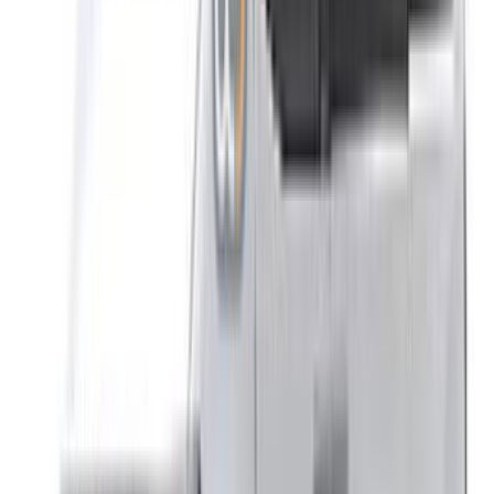
Casa-Oasis, Route de Nouasseur, Casablanca 20000,
Maroc
©OneClickDrive 2026.
Tous droits réservés
Suivez-nous sur:
English
‏العربية‏
Français
Dutch
русский
Türkçe
Español
Chinese
Italian
German
X
Fermer