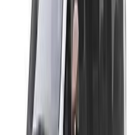
Atteindre des milliers de personnes chaque jour.
Référencez vos voitures
Des moyens flexibles pour payer directement votre
partenaire
/ Ressources
Location voiture Agadir
Location voiture Casablanca
Location voiture Fès
Location voiture Marrakech
Location voiture Nador
Location voiture Oujda
Location voiture Rabat
Location voiture Tanger
Aéroport de Casablanca
Aéroport de Marrakech
/ Entreprise