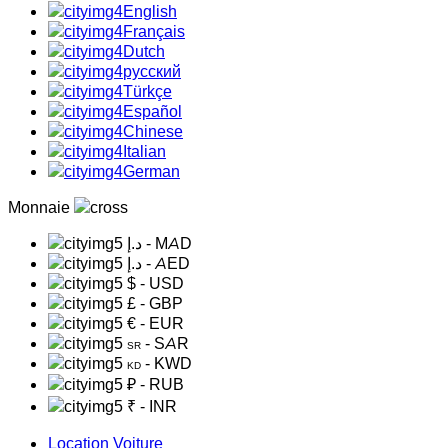
English
Français
Dutch
русский
Türkçe
Español
Chinese
Italian
German
Monnaie
د.إ
- MAD
د.إ
- AED
$
- USD
£
- GBP
€
- EUR
- SAR
SR
- KWD
KD
₽
- RUB
₹
- INR
Location Voiture