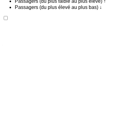
Passagers (du plus faible au plus élevé) ↑
Passagers (du plus élevé au plus bas) ↓
Hyundai Staria 2024
Aéroport international Agadir, Agadir
Aéroport
international Agadir, Agadir
2024
Européen
Fourgon
Diesel
MAD 2100
/ jour
Illimité
MAD 51,000
/ mo.
6000 km
Assurance incluse
Transmission automobile
Livraison gratuite