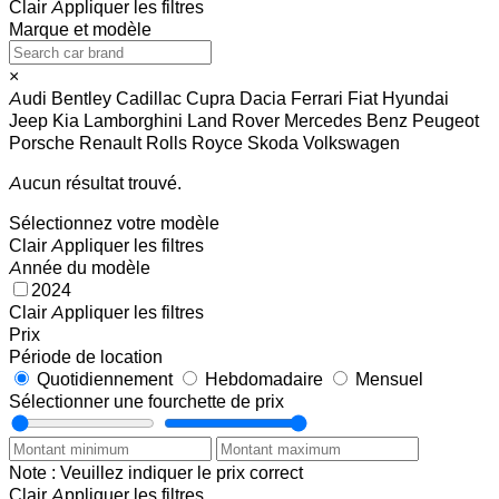
Clair
Appliquer les filtres
Marque et modèle
×
Audi
Bentley
Cadillac
Cupra
Dacia
Ferrari
Fiat
Hyundai
Jeep
Kia
Lamborghini
Land Rover
Mercedes Benz
Peugeot
Porsche
Renault
Rolls Royce
Skoda
Volkswagen
Aucun résultat trouvé.
Sélectionnez votre modèle
Clair
Appliquer les filtres
Année du modèle
2024
Clair
Appliquer les filtres
Prix
Période de location
Quotidiennement
Hebdomadaire
Mensuel
Sélectionner une fourchette de prix
Note : Veuillez indiquer le prix correct
Clair
Appliquer les filtres