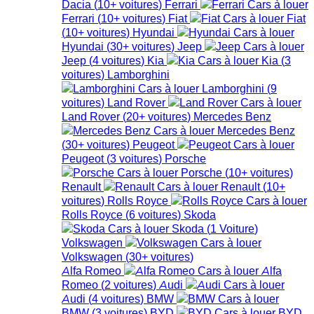
Dacia
(
10+
voitures
)
Ferrari
Ferrari
(
10+
voitures
)
Fiat
Fiat
(
10+
voitures
)
Hyundai
Hyundai
(
30+
voitures
)
Jeep
Jeep
(
4
voitures
)
Kia
Kia
(
3
voitures
)
Lamborghini
Lamborghini
(
9
voitures
)
Land Rover
Land Rover
(
20+
voitures
)
Mercedes Benz
Mercedes Benz
(
30+
voitures
)
Peugeot
Peugeot
(
3
voitures
)
Porsche
Porsche
(
10+
voitures
)
Renault
Renault
(
10+
voitures
)
Rolls Royce
Rolls Royce
(
6
voitures
)
Skoda
Skoda
(
1
Voiture
)
Volkswagen
Volkswagen
(
30+
voitures
)
Alfa Romeo
Alfa
Romeo
(
2
voitures
)
Audi
Audi
(
4
voitures
)
BMW
BMW
(
3
voitures
)
BYD
BYD