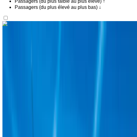
Passagers (du plus faible au plus élevé) ↑
Passagers (du plus élevé au plus bas) ↓
Vous aimez ce que vous voyez ?
En savoir plus
Hyundai Bayon 2024
SUV noir, 5 places, compact, efficient, élégant, polyvalent
Aéroport international Agadir, Agadir
Aéroport
international Agadir, Agadir
2024
Européen
SUV
Hybride
MAD 750
/ jour
Illimité
MAD 12,360
/ mo.
4500 km
Assurance incluse