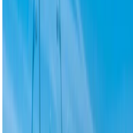
Continuer
ou
Vous n'avez pas de compte ?
S'inscrire
Vous avez déjà un compte ?
Connexion
×
OTP incorrect
Créer un compte. Obtenez de meilleures conditions.
Log In. Take the Wheel.
Continuer
Or
Vous n'avez pas de compte ?
S'inscrire
Vous avez déjà un compte?
Connexion