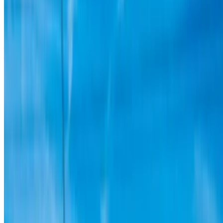
offres en direct avec des tarifs par jour, par semaine et par
mois directement auprès des fournisseurs. Ne payez pas de
commission ou de frais de réservation. L'enlèvement de la
succursale est gratuit à partir de Aéroport international
Agadir. Pour la disponibilité et la livraison sur place ou
Agadir L'aéroport d'Anvers est situé à la date et à l'heure de
votre choix, veuillez vous renseigner auprès du fournisseur.
Contactez-le par téléphone, par WhatsApp ou demandez à
être rappelé.
Bienvenue à OneClickDrive.ma - Maroc le plus grand
marché de l'automobile du monde.Nos partenaires loueurs
de voitures mettent à jour leur stock pour OneClickDrive en
temps réel afin que vous puissiez toujours bénéficier des prix
les plus récents. Parcourez, filtrez, présélectionnez et
contactez directement le loueur de voitures. Mentionnez que
vous avez vu leur annonce sur OneClickDrive.com pour
obtenir le meilleur tarif. Soyez assuré que les meilleures
offres de location de voiture sont à portée de clic !
NOTE:
Les listes ci-dessus, y compris les prix, sont mises