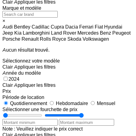
Clair
Appliquer les filtres
Marque et modèle
×
Audi
Bentley
Cadillac
Cupra
Dacia
Ferrari
Fiat
Hyundai
Jeep
Kia
Lamborghini
Land Rover
Mercedes Benz
Peugeot
Porsche
Renault
Rolls Royce
Skoda
Volkswagen
Aucun résultat trouvé.
Sélectionnez votre modèle
Clair
Appliquer les filtres
Année du modèle
2024
Clair
Appliquer les filtres
Prix
Période de location
Quotidiennement
Hebdomadaire
Mensuel
Sélectionner une fourchette de prix
Note : Veuillez indiquer le prix correct
Clair
Appliquer les filtres