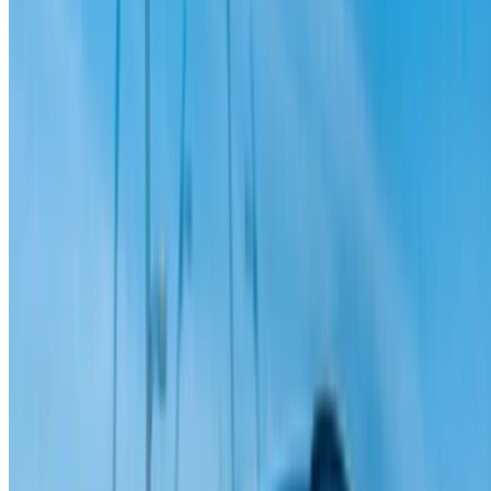
Votre plateforme unique pour explorer les meilleures offres
de location de voitures et de voitures d'occasion à travers le
Maroc. Des options économiques aux voitures de luxe,
trouvez la bonne voiture pour votre voyage. OneClickDrive
vous aide à trouver des fournisseurs locaux de confiance,
afin que vous puissiez profiter d'une expérience fluide et
sans stress.
Vous avez des voitures à louer ou à vendre ?
Atteindre des milliers de personnes chaque jour.
Référencez vos voitures
Des moyens flexibles pour payer directement votre
partenaire
/ Ressources