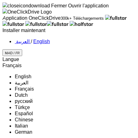
Fermer
Ouvrir l'application
Application OneClickDrive
300k+ Téléchargements
Installer maintenant
‏العربية ‏
/
English
MAD /
FR
Langue
Français
English
‏العربية‏
Français
Dutch
русский
Türkçe
Español
Chinese
Italian
German