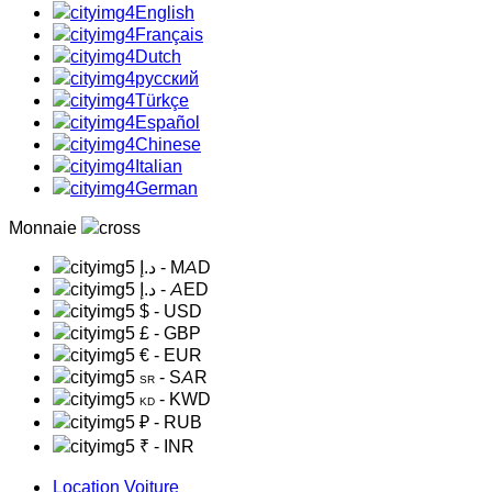
English
Français
Dutch
русский
Türkçe
Español
Chinese
Italian
German
Monnaie
د.إ
- MAD
د.إ
- AED
$
- USD
£
- GBP
€
- EUR
- SAR
SR
- KWD
KD
₽
- RUB
₹
- INR
Location Voiture