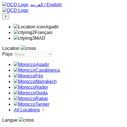
‏العربية ‏
/
English
×
Agadir
Français
MAD
Location
Pays
Agadir
Casablanca
Fès
Marrakech
Nador
Oujda
Rabat
Tanger
All Locations
Langue