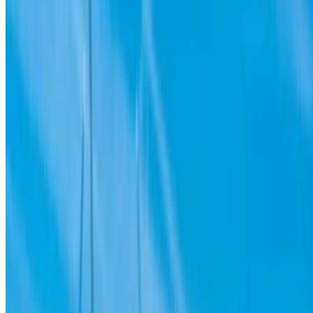
à jour par les autorités compétentes. société de location
de voitures. Si la voiture n'est pas disponible au prix
mentionné (hors TVA), veuillez
nous informer
et nous vous
proposerons la meilleure alternative. Heureuxlocation!
Clause de non-responsabilité:
En utilisant ce site web, vous acceptez nos conditions
générales et notre politique de confidentialité et vous
dégagez OneClickDrive.ma de toute responsabilité
concernant des informations incorrectes fournies par les
sociétés de location de voitures ou par nous-mêmes.
×
OTP incorrect
Connectez-vous pour accéder à vos favoris,
suivre les offres et réserver plus rapidement.