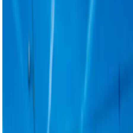
Transmission automobile
Livraison gratuite
Aéroport
international Agadir, Agadir
Aéroport
international Agadir, Agadir
Appeler
+212708889994
WhatsApp
Montrer 1 - 1 de 1 voitures
1
Vous cherchez d'autres options ?
Parcourir toutes les voitures
Sauvegarder des voitures. Suivez les prix. Réservez plus
rapidement.
Créer un compte
Comment obtenir le meilleur prix
Compare offers from multiple rent a car companies in