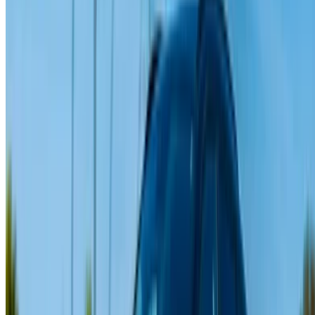
Location voiture Agadir
Location voiture Casablanca
Location voiture Fès
Location voiture Marrakech
Location voiture Nador
Location voiture Oujda
Location voiture Rabat
Location voiture Tanger
Aéroport de Casablanca
Aéroport de Marrakech
/ Entreprise
Plan du site XML
Blog sur la location de voitures
/ Soutien
+212708880005
info@oneclickdrive.com
/ Entreprises