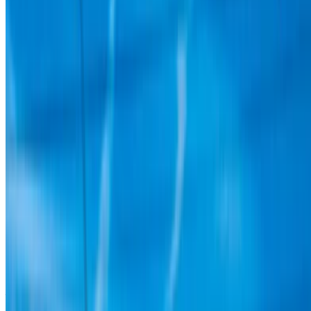
the Maroc, en fonction de votre localisation, de votre
budget et de vos besoins.
Affinez vos préférences: spécifications du véhicule,
kilométrage maximal, assurance incluse,
caractéristiques du véhicule et ainsi de suite.
Faites une liste courte des meilleures offres du loueur
de voitures et contactez les directement par téléphone,
WhatsApp ou demandez qu'on vous rappelle.
Veillez à demander des photos et des spécifications
réelles de la voiture avant de conclure l'accord.
Réservez directement, sans majoration!
Hyundai Bayon Voiture Voiture prix de location
en Agadir
Quotidiennement
Hebdomadaire
Mensuel
Hyundai Bayon
MAD
MAD 750
MAD 4,900
(Noir), 2024
12,360
Location et conduite autonome a Hyundai Bayon SUV en
Agadir, Maroc. Différents modèles dont 2024 de Bayon sont
disponibles à la location. Vous trouverez ci-dessous des