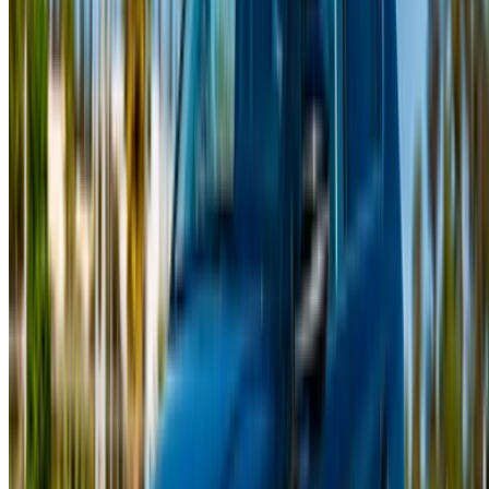
Casa-Oasis, Route de Nouasseur, Casablanca 20000,
Maroc
©OneClickDrive 2026.
Tous droits réservés
Suivez-nous sur:
English
‏العربية‏
Français
Dutch
русский
Türkçe
Español
Chinese
Italian
German
X
Fermer
Compris !