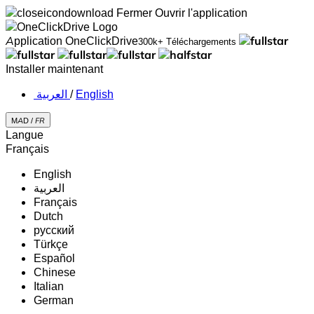
Fermer
Ouvrir l'application
Application OneClickDrive
300k+ Téléchargements
Installer maintenant
‏العربية ‏
/
English
MAD /
FR
Langue
Français
English
‏العربية‏
Français
Dutch
русский
Türkçe
Español
Chinese
Italian
German