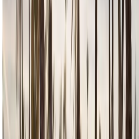
Continuer
ou
Vous n'avez pas de compte ?
S'inscrire
Vous avez déjà un compte ?
Connexion
×
OTP incorrect
Créer un compte. Obtenez de meilleures conditions.
Log In. Take the Wheel.
Continuer
Or
Vous n'avez pas de compte ?
S'inscrire
Vous avez déjà un compte?
Connexion