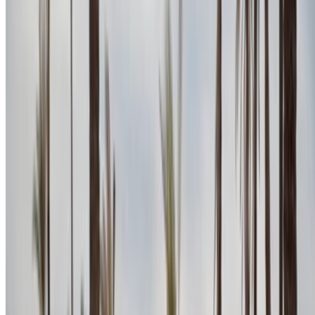
sont disponibles à la location. Vous trouverez ci-dessous des
offres en direct avec des tarifs par jour, par semaine et par
mois directement auprès des fournisseurs. Ne payez pas de
commission ou de frais de réservation. L'enlèvement de la
succursale est gratuit à partir de Agadir International Airport,
Agadir Airport. Pour la disponibilité et la livraison sur place
ou Agadir L'aéroport d'Anvers est situé à la date et à l'heure
de votre choix, veuillez vous renseigner auprès du
fournisseur. Contactez-le par téléphone, par WhatsApp ou
demandez à être rappelé.
Bienvenue à OneClickDrive.ma - Maroc le plus grand
marché de l'automobile du monde.Nos partenaires loueurs
de voitures mettent à jour leur stock pour OneClickDrive en
temps réel afin que vous puissiez toujours bénéficier des prix
les plus récents. Parcourez, filtrez, présélectionnez et
contactez directement le loueur de voitures. Mentionnez que
vous avez vu leur annonce sur OneClickDrive.com pour
obtenir le meilleur tarif. Soyez assuré que les meilleures
offres de location de voiture sont à portée de clic !