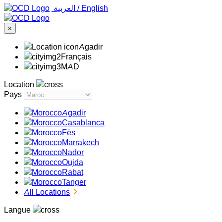
‏العربية ‏
/
English
×
Agadir
Français
MAD
Location
Pays
Agadir
Casablanca
Fès
Marrakech
Nador
Oujda
Rabat
Tanger
All Locations
Langue