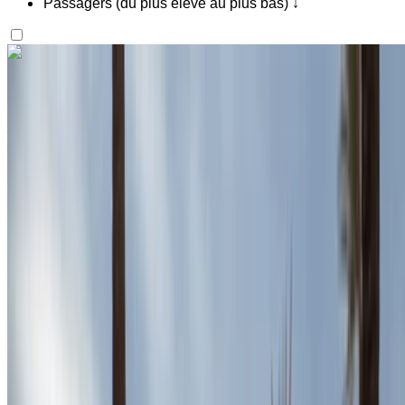
Passagers (du plus élevé au plus bas) ↓
Vous aimez ce que vous voyez ?
En savoir plus
Cupra Formentor 2023
Aéroport Agadir, Agadir
Aéroport Agadir,
Agadir
2023
Européen
SUV
Diesel
MAD 1200
/ jour
Illimité
MAD 30,000
/ mo.
6000 km
Assurance incluse
Transmission automobile
Livraison gratuite