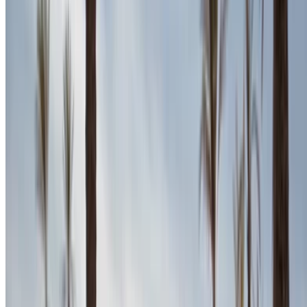
Aéroport
international Agadir, Agadir
Aéroport
international Agadir, Agadir
Appeler
+212708889994
WhatsApp
Montrer 1 - 2 de 2 voitures
1
Vous cherchez d'autres options ?
Parcourir toutes les voitures
Sauvegarder des voitures. Suivez les prix. Réservez plus
rapidement.
Créer un compte
Comment obtenir le meilleur prix
Compare offers from multiple rent a car companies in
the Maroc, en fonction de votre localisation, de votre
budget et de vos besoins.