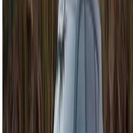
/ Entreprises
sales@oneclickdrive.com
Vous avez des voitures à louer ou à vendre ?
Atteindre des milliers de personnes chaque jour.
Référencez vos voitures
Des moyens flexibles pour payer directement votre
partenaire