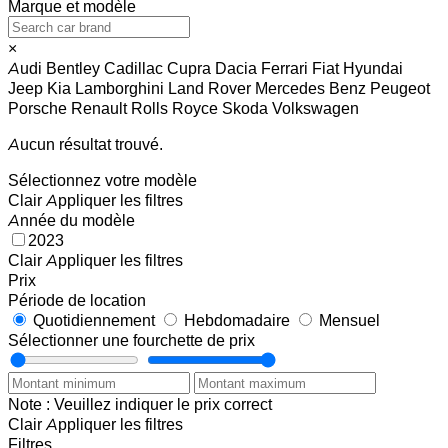
Marque et modèle
×
Audi
Bentley
Cadillac
Cupra
Dacia
Ferrari
Fiat
Hyundai
Jeep
Kia
Lamborghini
Land Rover
Mercedes Benz
Peugeot
Porsche
Renault
Rolls Royce
Skoda
Volkswagen
Aucun résultat trouvé.
Sélectionnez votre modèle
Clair
Appliquer les filtres
Année du modèle
2023
Clair
Appliquer les filtres
Prix
Période de location
Quotidiennement
Hebdomadaire
Mensuel
Sélectionner une fourchette de prix
Note : Veuillez indiquer le prix correct
Clair
Appliquer les filtres
Filtres