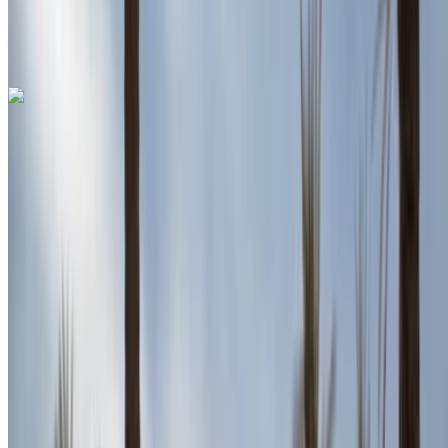
Aéroport Agadir,
Agadir
Aéroport Agadir, Agadir
Appeler
+212708889994
WhatsApp
Cupra Formentor 2023
Aéroport international Agadir, Agadir
Aéroport
international Agadir, Agadir
2023
Européen
SUV
Diesel
MAD 1430
/ jour
Illimité
MAD 35,100
/ mo.
4500 km
Assurance incluse
Transmission automobile
Livraison gratuite