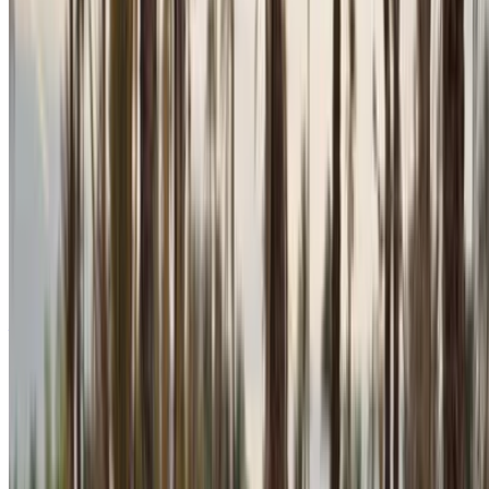
Votre plateforme unique pour explorer les meilleures offres
de location de voitures et de voitures d'occasion à travers le
Maroc. Des options économiques aux voitures de luxe,
trouvez la bonne voiture pour votre voyage. OneClickDrive
vous aide à trouver des fournisseurs locaux de confiance,
afin que vous puissiez profiter d'une expérience fluide et
sans stress.
Vous avez des voitures à louer ou à vendre ?
Atteindre des milliers de personnes chaque jour.
Référencez vos voitures
Des moyens flexibles pour payer directement votre
partenaire
/ Ressources