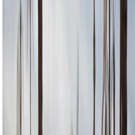
Affinez vos préférences: spécifications du véhicule,
kilométrage maximal, assurance incluse,
caractéristiques du véhicule et ainsi de suite.
Faites une liste courte des meilleures offres du loueur
de voitures et contactez les directement par téléphone,
WhatsApp ou demandez qu'on vous rappelle.
Veillez à demander des photos et des spécifications
réelles de la voiture avant de conclure l'accord.
Réservez directement, sans majoration!
Cupra Formentor Voiture Voiture prix de location
en Agadir
Quotidiennement
Hebdomadaire
Mensuel
Cupra Formentor
MAD
(Rouge mat),
MAD 1,200
MAD 7,700
30,000
2023
Cupra Formentor
MAD
MAD 1,430
MAD 9,100
(Rouge), 2023
35,100
Location et conduite autonome a Cupra Formentor SUV en
Agadir, Maroc. Différents modèles dont 2023 de Formentor