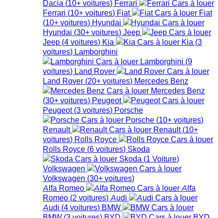
Dacia
(
10+
voitures
)
Ferrari
Ferrari
(
10+
voitures
)
Fiat
Fiat
(
10+
voitures
)
Hyundai
Hyundai
(
30+
voitures
)
Jeep
Jeep
(
4
voitures
)
Kia
Kia
(
3
voitures
)
Lamborghini
Lamborghini
(
9
voitures
)
Land Rover
Land Rover
(
20+
voitures
)
Mercedes Benz
Mercedes Benz
(
30+
voitures
)
Peugeot
Peugeot
(
3
voitures
)
Porsche
Porsche
(
10+
voitures
)
Renault
Renault
(
10+
voitures
)
Rolls Royce
Rolls Royce
(
6
voitures
)
Skoda
Skoda
(
1
Voiture
)
Volkswagen
Volkswagen
(
30+
voitures
)
Alfa Romeo
Alfa
Romeo
(
2
voitures
)
Audi
Audi
(
4
voitures
)
BMW
BMW
(
3
voitures
)
BYD
BYD