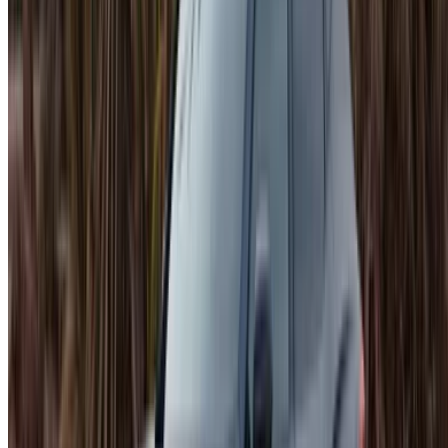
Casa-Oasis, Route de Nouasseur, Casablanca 20000,
Maroc
©OneClickDrive 2026.
Tous droits réservés
Suivez-nous sur:
English
‏العربية‏
Français
Dutch
русский
Türkçe
Español
Chinese
Italian
German
X
Fermer
Compris !