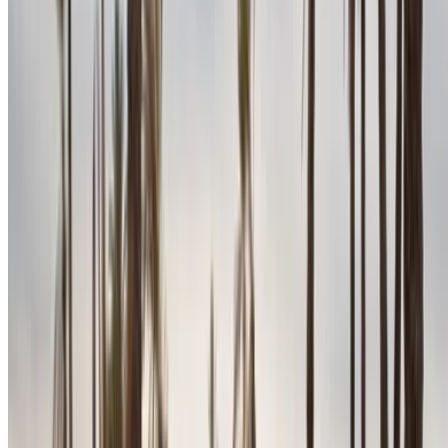
NOTE:
Les listes ci-dessus, y compris les prix, sont mises
à jour par les autorités compétentes. société de location
de voitures. Si la voiture n'est pas disponible au prix
mentionné (hors TVA), veuillez
nous informer
et nous vous
proposerons la meilleure alternative. Heureuxlocation!
Clause de non-responsabilité:
En utilisant ce site web, vous acceptez nos conditions
générales et notre politique de confidentialité et vous
dégagez OneClickDrive.ma de toute responsabilité
concernant des informations incorrectes fournies par les
sociétés de location de voitures ou par nous-mêmes.
×
OTP incorrect
Connectez-vous pour accéder à vos favoris,
suivre les offres et réserver plus rapidement.