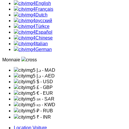
English
Français
Dutch
русский
Türkçe
Español
Chinese
Italian
German
Monnaie
د.إ
- MAD
د.إ
- AED
$
- USD
£
- GBP
€
- EUR
- SAR
SR
- KWD
KD
₽
- RUB
₹
- INR
Location Voiture