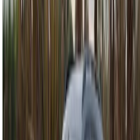
Location voiture Agadir
Location voiture Casablanca
Location voiture Fès
Location voiture Marrakech
Location voiture Nador
Location voiture Oujda
Location voiture Rabat
Location voiture Tanger
Aéroport de Casablanca
Aéroport de Marrakech
/ Entreprise
Plan du site XML
Blog sur la location de voitures
/ Soutien
+212708880005
info@oneclickdrive.com