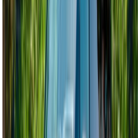
ai requisiti.
Restringi con le tue preferenze: specifiche dell'auto,
limite di chilometraggio, assicurazione inclusa,
caratteristiche dell'auto e così via.
Seleziona le migliori offerte del fornitore di
autonoleggio e contattalo direttamente tramite telefono,
WhatsApp o richiedi una richiamata.
Assicurati di chiedere le immagini reali e le specifiche
dell'auto prima di finalizzare l'accordo.
Prenota direttamente, senza ricarichi!
Mercedes Benz Classe V Macchina Macchina
prezzo di noleggio in Casablanca
Quotidiano
settimanalmente
Mensile
Mercedes Benz Vitto
MAD
MAD 2,600
MAD 16,100
(Nero), 2024
60,000
Mercedes Benz Vitto
MAD
MAD 2,600
MAD 15,400
(Nero), 2024
60,000
Mercedes Benz
MAD
MAD 3,250
MAD 20,930
Classe V (Nero), 2024
78,000
Mercedes Benz
MAD