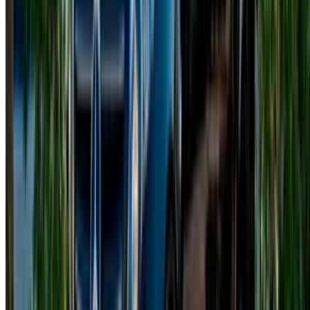
Per i residenti di Casablanca
Carta d'identità nazionale o permesso di soggiorno
Patente di guida valida
Età minima:
generalmente 25 anni o più (a seconda
del modello di Mercedes Classe V)
Per i turisti che visitano Casablanca
Copia del passaporto
Timbro di ingresso
Patente di guida del paese d'origine
Patente di guida internazionale (IDP)
Età minima:
solitamente 25 anni o più, a seconda del
fornitore, soprattutto se si sceglie il noleggio di una
Mercedes Classe V a Casablanca.