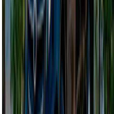
Cosa è incluso:
Consegna a domicilio gratuita a Casablanca:
la tua
Mercedes Classe V può essere consegnata e ritirata
ovunque in città senza costi aggiuntivi.
Assistenza clienti 24 ore su 24, 7 giorni su 7:
l'assistenza è disponibile in qualsiasi momento tramite
telefono o app di messaggistica.
Opzioni di deposito flessibili:
alcuni fornitori offrono
noleggi con deposito ridotto o nullo.
Diverse modalità di pagamento:
paga in contanti,
con carta o tramite bonifico bancario.
Prezzi trasparenti:
Prezzi chiari e senza costi nascosti
quando si scelgono le offerte di noleggio Mercedes
Classe V a Casablanca.
Veicoli ben tenuti:
le auto vengono regolarmente
sottoposte a manutenzione e pulizia per garantirne le