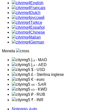
English
Français
Dutch
русский
Türkçe
Español
Chinese
Italian
German
Moneta
د.إ
- MAD
د.إ
- AED
$
- USD
£
- Sterlina inglese
€
- euro
- SAR
SR
- KWD
KD
₽
- RUB
₹
- INR
Noleggio Auto