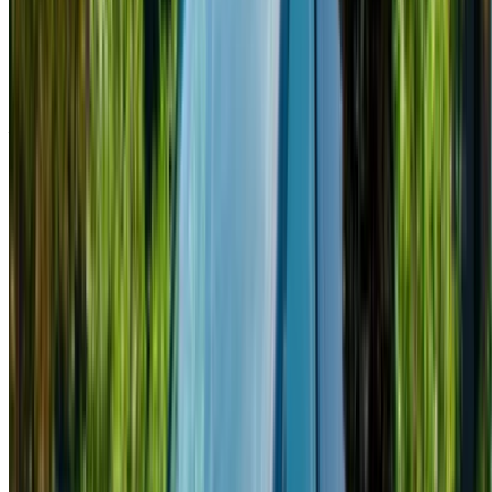
Trasmissione automatica
Consegna gratuita
Aeroporto
Internazionale Mohammed V, Casablanca
Aeroporto Internazionale Mohammed V, Casablanca
Chiamata
+212708889994
WhatsApp
Mostrando 1 - 10 di 10 macchine
1
Cercate altre opzioni?
Sfoglia tutte le auto
Salvare le auto. Traccia i prezzi. Prenotate più velocemente.
Creare un account
Come ottenere il miglior affare
Compare offers from multiple rent a car companies in
the Marocco, filtrare in base alla posizione, al budget e