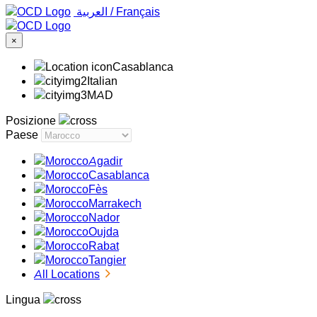
‏العربية ‏
/
Français
×
Casablanca
Italian
MAD
Posizione
Paese
Agadir
Casablanca
Fès
Marrakech
Nador
Oujda
Rabat
Tangier
All Locations
Lingua