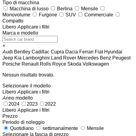
Tipo di macchina
Macchina di lusso
Berlina
Mensile
Monovolume
Furgone
SUV
Commerciale
Compatto
Libero
Applicare i filtri
Marca e modello
×
Audi
Bentley
Cadillac
Cupra
Dacia
Ferrari
Fiat
Hyundai
Jeep
Kia
Lamborghini
Land Rover
Mercedes Benz
Peugeot
Porsche
Renault
Rolls Royce
Skoda
Volkswagen
Nessun risultato trovato.
Selezionare il modello
Libero
Applicare i filtri
Anno modello
2024
2023
2022
Libero
Applicare i filtri
Prezzo
Periodo di noleggio
Quotidiano
settimanalmente
Mensile
Selezionare la fascia di prezzo