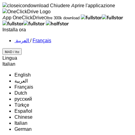
Chiudere
Aprire l'applicazione
App OneClickDrive
Oltre 300k download
Installa ora
‏العربية ‏
/
Français
MAD /
Ita
Lingua
Italian
English
‏العربية‏
Français
Dutch
русский
Türkçe
Español
Chinese
Italian
German