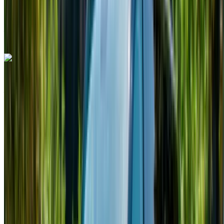
Aeroporto
Internazionale Mohammed V, Casablanca
Aeroporto Internazionale Mohammed V, Casablanca
Chiamata
+212708889994
WhatsApp
Mercedes Benz Vito 2024
Aeroporto Internazionale Mohammed V, Casablanca
Aeroporto Internazionale Mohammed V,
Casablanca
2024
Euro
Furgone
Diesel
MAD 2340
/ giorno
Illimitato
MAD 58,500
/ mo.
6000 km
Assicurazione inclusa