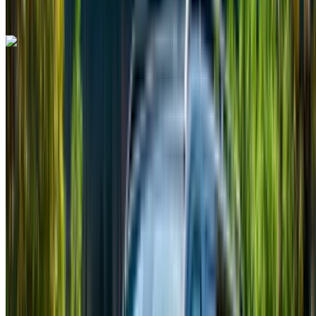
Mercedes Benz Vito 2024
Aeroporto Internazionale Mohammed V, Casablanca
Aeroporto Internazionale Mohammed V,
Casablanca
2024
Euro
Furgone
Diesel
MAD 2800
/ giorno
Illimitato
MAD 62,100
/ mo.
6000 km
Assicurazione inclusa
Trasmissione manuale
Consegna gratuita