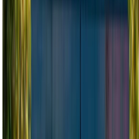
Mercedes Benz V Class 2023
Aeroporto di Casablanca, Casablanca
Aeroporto di Casablanca, Casablanca
2023
Euro
Furgone
Diesel
MAD 3250
/ giorno
Illimitato
MAD 78,000
/ mo.
6000 km
Assicurazione inclusa
Trasmissione automatica
Consegna gratuita
Aeroporto di Casablanca, Casablanca
Aeroporto di Casablanca, Casablanca
Chiamata
+212708889994
WhatsApp