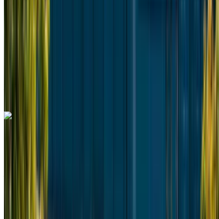
MAD 60,000
/ mo.
6000 km
Assicurazione inclusa
Trasmissione automatica
Consegna gratuita
Aeroporto
Internazionale Mohammed V, Casablanca
Aeroporto Internazionale Mohammed V, Casablanca
Chiamata
+212708889994
WhatsApp
Mercedes Benz Vito 2024
Furgone nero, 8 posti, spazioso, affidabile, perfetto per
gruppi di viaggio
Aeroporto Internazionale Nouaceur, Casablanca
Aeroporto Internazionale Nouaceur,
Casablanca
2024