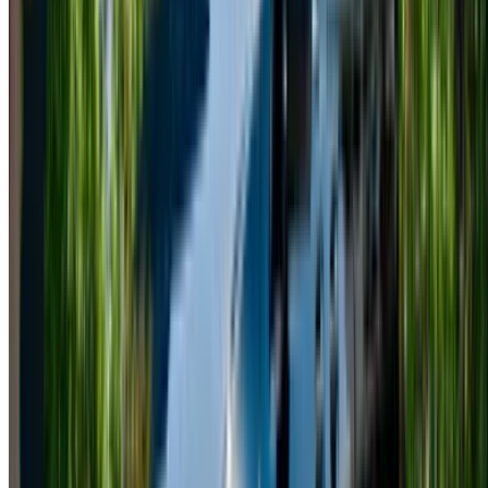
Classe V, sia per trasferimenti aeroportuali, viaggi d'affari o
vacanze in famiglia. Noleggia una Mercedes Classe V a
Casablanca tramite fornitori affidabili e contatta direttamente i
fornitori per accedere a prezzi competitivi. Questo lussuoso
minivan è rinomato per i suoi interni spaziosi e il comfort
raffinato. Scopri una vasta gamma di offerte e assicurati le
migliori tariffe per il noleggio di una Mercedes Classe V a
Casablanca, personalizzate in base alle tue esigenze.
Fattori che influenzano i prezzi di
noleggio della Mercedes Classe V a
Casablanca
Il costo del noleggio di una Mercedes Classe V a
Casablanca dipende da diversi fattori importanti:
Modello scelto:
i modelli più recenti della Mercedes
Classe V hanno in genere un prezzo più elevato
rispetto alle versioni precedenti.
Costi e opzioni di noleggio:
le prenotazioni a breve
termine prevedono spesso tariffe giornaliere più