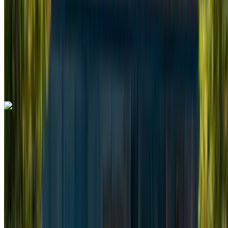
Assicurazione inclusa
Trasmissione automatica
Consegna gratuita
Aeroporto Internazionale Mohammed V, Casablanca
Aeroporto Internazionale Mohammed V,
Casablanca
Chiamata
+212708889994
WhatsApp
Mercedes Benz Vito 2024
Furgone nero, spazioso, 8 passeggeri, comodo, pratico,
spazioso
Aeroporto Internazionale Mohammed V, Casablanca
Aeroporto Internazionale Mohammed V,
Casablanca
2024
Euro
Furgone