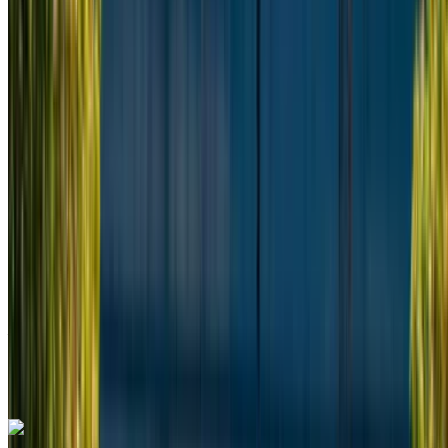
Casablanca
2024
Euro
Furgone
Diesel
MAD 3250
/ giorno
Illimitato
MAD 78,000
/ mo.
6000 km
Assicurazione inclusa
Trasmissione automatica
Consegna gratuita
Aeroporto Internazionale Mohammed V, Casablanca
Aeroporto Internazionale Mohammed V,
Casablanca
Chiamata
+212708889994
WhatsApp