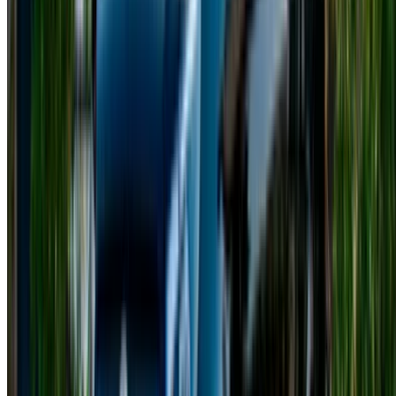
Classe V Casablanca in caso di superamento di tale
limite.
Furgoni simili disponibili a noleggio a
Casablanca
Toyota Alphard – Un furgone di lusso che offre comfort di alto
livello e sedili spaziosi.
Volkswagen Multivan: un veicolo versatile, ideale per i viaggi
di gruppo.
Hyundai Staria – Una monovolume moderna che unisce
design futuristico e praticità.
Kia Carnival: un furgone spazioso per famiglie, dotato di
funzionalità avanzate.
Requisiti per il noleggio di una
Mercedes Classe V a Casablanca
Prima di confermare la prenotazione della tua Mercedes
Classe V, assicurati di avere a disposizione tutti i documenti
necessari.