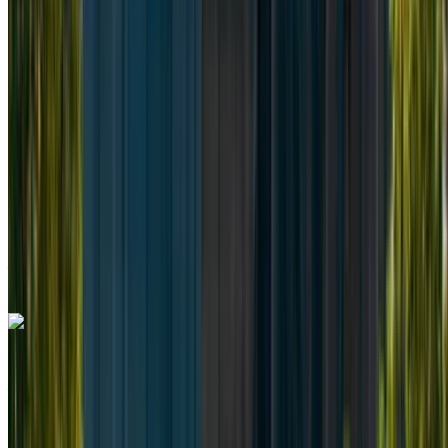
Diesel
MAD 2340
/ giorno
Illimitato
MAD 58,500
/ mo.
6000 km
Assicurazione inclusa
Trasmissione automatica
Consegna gratuita
Aeroporto
Internazionale Mohammed V, Casablanca
Aeroporto Internazionale Mohammed V, Casablanca
Chiamata
+212708889994
WhatsApp
Mercedes Benz Vito 2024
Aeroporto Internazionale Mohammed V, Casablanca
Aeroporto Internazionale Mohammed V,
Casablanca