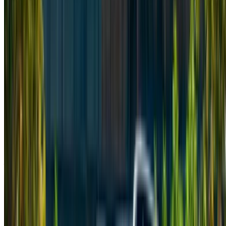
2024
Euro
Furgone
Diesel
MAD 2600
/ giorno
Illimitato
MAD 60,000
/ mo.
6000 km
Assicurazione inclusa
Trasmissione automatica
Consegna gratuita
Aeroporto
Internazionale Mohammed V, Casablanca
Aeroporto Internazionale Mohammed V, Casablanca
Chiamata
+212708889994
WhatsApp
Una sola app. Infinite opzioni di auto.
Noleggiare o acquistare auto. Confrontate e prenotate
all'istante.