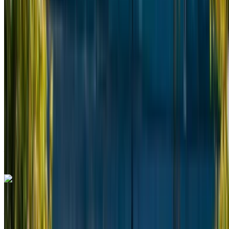
Euro
Furgone
Diesel
MAD 2600
/ giorno
Illimitato
MAD 60,000
/ mo.
6000 km
Assicurazione inclusa
Trasmissione automatica
Consegna gratuita
Aeroporto
Internazionale Nouaceur, Casablanca
Aeroporto Internazionale Nouaceur, Casablanca
Chiamata
+212708889994
WhatsApp
Mercedes Benz V Class 2024
Aeroporto Internazionale Mohammed V, Casablanca
Aeroporto Internazionale Mohammed V,