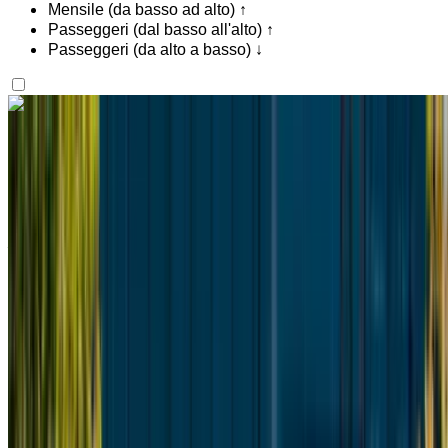
Mensile (da basso ad alto) ↑
Passeggeri (dal basso all'alto) ↑
Passeggeri (da alto a basso) ↓
Ti piace quello che vedi?
Scopri di più
Mercedes Benz Vito 2024
Furgone nero, spazioso, 8 passeggeri, comodo, pratico,
spazioso
Aeroporto Internazionale Mohammed V, Casablanca
Aeroporto Internazionale Mohammed V,
Casablanca
2024
Euro
Furgone
Diesel
MAD 2600
/ giorno
Illimitato