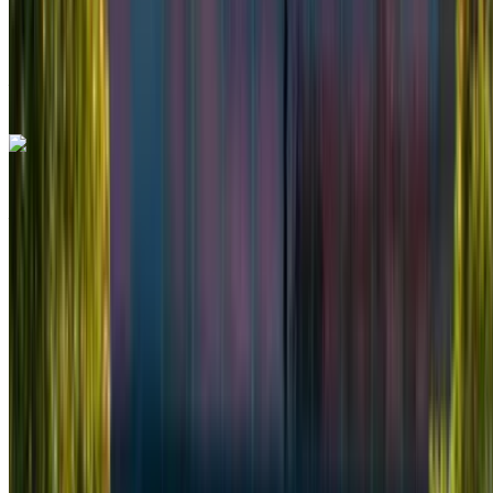
Aeroporto
Internazionale Mohammed V, Casablanca
Aeroporto Internazionale Mohammed V, Casablanca
Chiamata
+212708889994
WhatsApp
Mercedes Benz V Class 2024
Aeroporto Internazionale Mohammed V, Casablanca
Aeroporto Internazionale Mohammed V,
Casablanca
2024
Euro
Furgone
Diesel
MAD 3250
/ giorno
Illimitato
MAD 78,000
/ mo.
6000 km