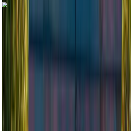
Mercedes Benz Vito 2022
Furgone nero, versatile, 8 passeggeri, pratico, spazioso,
adatto al trasporto di merci
Aeroporto Internazionale Mohammed V, Casablanca
Aeroporto Internazionale Mohammed V,
Casablanca
2022
Euro
Furgone
Diesel
MAD 2340
/ giorno
Illimitato
MAD 58,500
/ mo.
6000 km
Assicurazione inclusa
Trasmissione manuale
Consegna gratuita