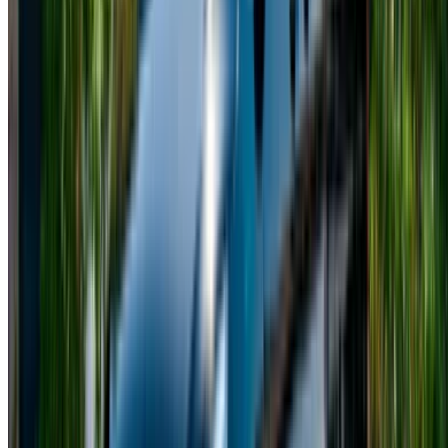
elevate, soprattutto scegliendo il servizio di noleggio
Mercedes Classe V a Casablanca.
Noleggio giornaliero:
i prezzi variano a seconda del
fornitore, che offre una vasta gamma di opzioni
premium.
Affitti mensili:
gli affitti a lungo termine riducono
significativamente il costo medio giornaliero.
Noleggio orario:
Alcuni fornitori offrono pacchetti orari
per eventi o trasferimenti.
Prezzo del fornitore:
ogni società di noleggio
stabilisce i propri prezzi e i servizi inclusi.
Periodo di alta stagione:
i periodi di maggiore
richiesta possono comportare un aumento dei prezzi di
affitto.
Chilometraggio incluso:
la maggior parte dei noleggi
include un chilometraggio consentito, con addebiti
aggiuntivi applicati dai piani di noleggio Mercedes