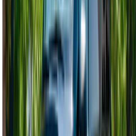
MAD 3,250
MAD 20,930
Classe V (Nero), 2023
78,000
Mercedes Benz Vitto
MAD
MAD 2,340
MAD 14,560
(Nero), 2022
58,500
Noleggiare una Mercedes Classe V a Casablanca significa
godersi un'esperienza di viaggio di lusso, pensata per il
comfort e lo spazio. Molte compagnie di autonoleggio offrono
durate flessibili per soddisfare diverse esigenze. I prezzi
giornalieri per una Mercedes Classe V partono generalmente
da circa 1200 MAD e possono arrivare fino a 2500 MAD o
più, a seconda del modello e del fornitore. Sono disponibili
anche opzioni di noleggio mensile, che rendono le
prenotazioni di lunga durata più economiche. Optare per
periodi più lunghi spesso si rivela più conveniente,
soprattutto quando si sceglie il noleggio di una Mercedes
Classe V a Casablanca per la comodità.
Noleggio Mercedes Classe V a
Casablanca
Casablanca è la città ideale per guidare una Mercedes