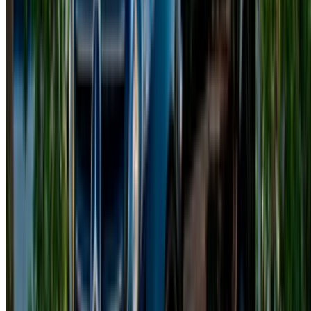
Para los residentes de Casablanca
Documento Nacional de Identidad o Tarjeta de
Residencia
Permiso de conducir válido
Edad mínima:
Normalmente 25 años o más (depende
del modelo Mercedes Clase V).
Para turistas que visitan Casablanca
Copia del pasaporte
Sello de entrada
Permiso de conducir del país de origen
Permiso Internacional de Conducir (PIC)
Edad mínima:
Normalmente 25 años o más,
dependiendo del proveedor, especialmente al elegir un
Mercedes Clase V para alquilar en Casablanca.