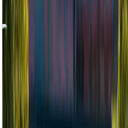
Internacional Mohamed V, Casablanca
Aeropuerto Internacional Mohamed V, Casablanca
Llamada
+212708889994
Whatsapp
Mercedes Benz V Class 2024
Aeropuerto Internacional Mohamed V, Casablanca
Aeropuerto Internacional Mohamed V,
Casablanca
2024
Euro
Camioneta
Diesel
MAD 3250
/ día
Ilimitado
MAD 78,000
/ mes.
6000 km
Seguro Incluido
Transmisión automática