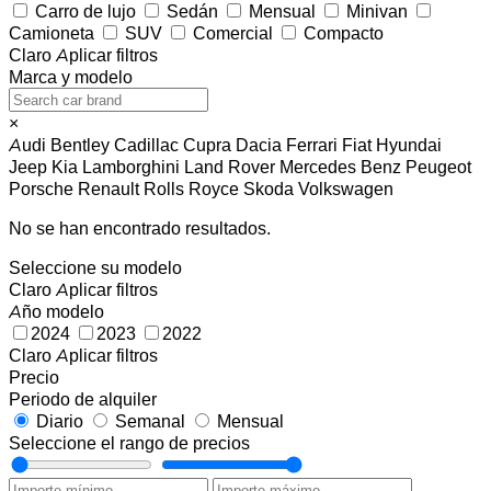
Carro de lujo
Sedán
Mensual
Minivan
Camioneta
SUV
Comercial
Compacto
Claro
Aplicar filtros
Marca y modelo
×
Audi
Bentley
Cadillac
Cupra
Dacia
Ferrari
Fiat
Hyundai
Jeep
Kia
Lamborghini
Land Rover
Mercedes Benz
Peugeot
Porsche
Renault
Rolls Royce
Skoda
Volkswagen
No se han encontrado resultados.
Seleccione su modelo
Claro
Aplicar filtros
Año modelo
2024
2023
2022
Claro
Aplicar filtros
Precio
Periodo de alquiler
Diario
Semanal
Mensual
Seleccione el rango de precios