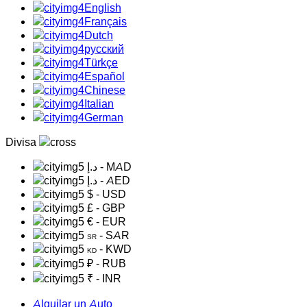
English
Français
Dutch
русский
Türkçe
Español
Chinese
Italian
German
Divisa
د.إ
- MAD
د.إ
- AED
$
- USD
£
- GBP
€
- EUR
- SAR
SR
- KWD
KD
₽
- RUB
₹
- INR
Alquilar un Auto