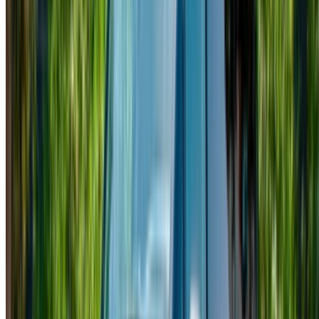
automóvil, límite de millaje, seguro incluido,
características del automóvil, etc.
Haga una lista corta de las mejores ofertas del
proveedor de alquiler de automóviles y contáctelas
directamente por teléfono, WhatsApp o solicite una
llamada.
Asegúrese de solicitar las imágenes y
especificaciones reales del automóvil antes de finalizar
el trato.
¡Reserve directamente, sin márgenes!
Mercedes Benz Clase V Coche Coche precio de
alquiler en Casablanca
Diario
Semanal
Mensual
Mercedes Benz Vito (Negro),
MAD
MAD
MAD
2024
2,600
16,100
60,000
Mercedes Benz Vito (Negro),
MAD
MAD
MAD
2024
2,600
15,400
60,000
Mercedes Benz Clase V
MAD
MAD
MAD
(Negro), 2024
3,250
20,930
78,000
Mercedes Benz Clase V
MAD
MAD
MAD
(Negro), 2023
3,250
20,930
78,000