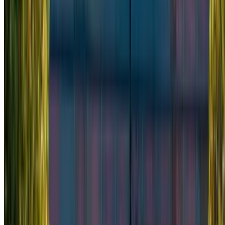
Mercedes Benz Vito 2022
Furgoneta negra, versátil, para 8 pasajeros, práctica,
espaciosa, con capacidad de carga.
Aeropuerto Internacional Mohamed V, Casablanca
Aeropuerto Internacional Mohamed V,
Casablanca
2022
Euro
Camioneta
Diesel
MAD 2340
/ día
Ilimitado
MAD 58,500
/ mes.
6000 km
Seguro Incluido
Transmisión manual
Entrega gratis
Aeropuerto