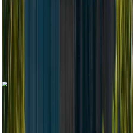
MAD 2340
/ día
Ilimitado
MAD 58,500
/ mes.
6000 km
Seguro Incluido
Transmisión automática
Entrega gratis
Aeropuerto
Internacional Mohamed V, Casablanca
Aeropuerto Internacional Mohamed V, Casablanca
Llamada
+212708889994
Whatsapp
Mercedes Benz Vito 2024
Aeropuerto Internacional Mohamed V, Casablanca
Aeropuerto Internacional Mohamed V,
Casablanca
2024
Euro