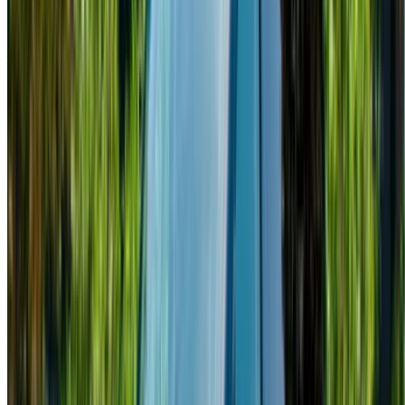
Aeropuerto
Internacional Mohamed V, Casablanca
Aeropuerto Internacional Mohamed V, Casablanca
Llamada
+212708889994
Whatsapp
Demostración 1 - 10 de 10 Autos
1
¿Busca más opciones?
Buscar todos los autos
Guarda coches. Siga los precios. Reserve más rápido.
Crear una cuenta
Cómo obtener la mejor oferta
Compare offers from multiple rent a car companies in
the Marruecos, Filtre según su ubicación, presupuesto
y requisitos.
Limite sus preferencias: especificaciones del