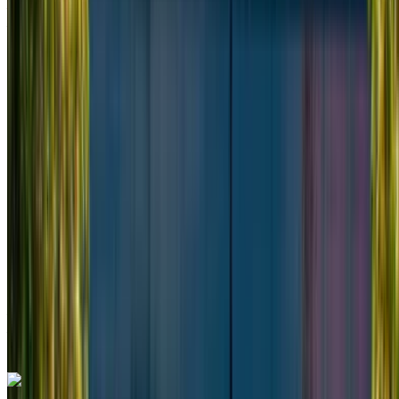
Aeropuerto de Casablanca, Casablanca
Aeropuerto de Casablanca, Casablanca
2023
Euro
Camioneta
Diesel
MAD 3250
/ día
Ilimitado
MAD 78,000
/ mes.
6000 km
Seguro Incluido
Transmisión automática
Entrega gratis
Aeropuerto de Casablanca, Casablanca
Aeropuerto de Casablanca, Casablanca
Llamada
+212708889994
Whatsapp