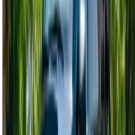
Mercedes Benz Vito (Negro),
MAD
MAD
MAD
2022
2,340
14,560
58,500
Alquilar un Mercedes Clase V en Casablanca es disfrutar de
una experiencia de viaje de primera clase, diseñada para
ofrecer comodidad y amplitud. Muchas empresas de alquiler
ofrecen periodos flexibles que se adaptan a diferentes
necesidades. Los precios de alquiler diarios para un
Mercedes Clase V suelen partir de unos 1200 MAD y
pueden llegar a 2500 MAD o más, según el modelo y la
compañía. También hay opciones de alquiler mensual, lo
que hace que las reservas prolongadas sean más
económicas. Optar por periodos más largos suele ofrecer
una mejor relación calidad-precio, especialmente si se elige
alquilar un Mercedes Clase V en Casablanca por
comodidad.
Alquiler de Mercedes Clase V en
Casablanca
Casablanca es la ciudad ideal para alquilar una Mercedes