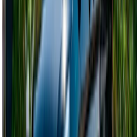
Costes y opciones de alquiler:
Las reservas a corto
plazo suelen tener tarifas diarias más elevadas,
especialmente al elegir los servicios de Rent Mercedes
Clase V en Casablanca.
Alquileres diarios:
Los precios varían según el
proveedor, que ofrece una gama de opciones premium.
Alquileres mensuales:
Los alquileres a largo plazo
reducen significativamente el coste medio diario.
Alquileres por horas:
Algunos proveedores ofrecen
paquetes por horas para eventos o traslados.
Precio del proveedor:
Cada empresa de alquiler
establece sus propios precios y servicios incluidos.
Temporada alta:
Las temporadas de mayor demanda
pueden provocar un aumento en los precios de los
alquileres.
Kilometraje incluido:
La mayoría de los alquileres
incluyen un límite de kilometraje, y se aplicarán cargos
adicionales en los planes de alquiler de Mercedes