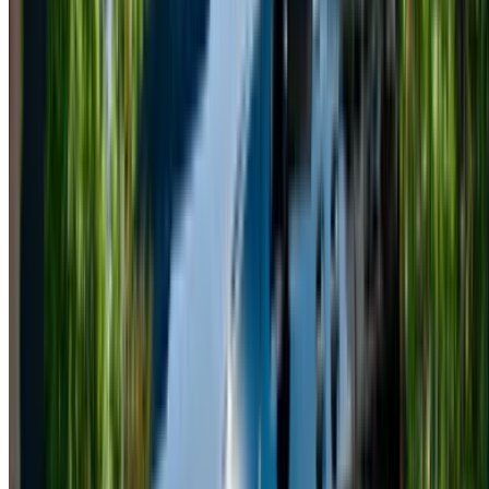
Clase V, ya sea para traslados al aeropuerto, viajes de
negocios o viajes familiares. Alquile una Mercedes Clase V
en Casablanca a través de proveedores de confianza y
contacte directamente con ellos para acceder a precios
competitivos. Esta furgoneta de lujo destaca por su
espacioso interior y su refinado confort. Explore nuestra
gama de ofertas y consiga las mejores tarifas de alquiler de
Mercedes Clase V en Casablanca, adaptadas a sus
necesidades.
Factores que afectan los precios de
alquiler del Mercedes Clase V en
Casablanca
El coste del alquiler de un Mercedes Clase V en Casablanca
depende de varios factores importantes:
Modelo elegido:
Los modelos más recientes de la
Mercedes Clase V suelen tener un precio más elevado
que las versiones anteriores.