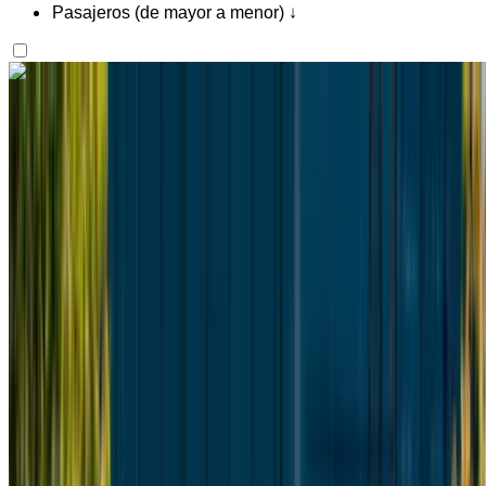
Pasajeros (de mayor a menor) ↓
¿Te gusta lo que ves?
Saber más
Mercedes Benz Vito 2024
Furgoneta Negra, Espaciosa, 8 Pasajeros, Cómoda,
Práctica, Espaciosa
Aeropuerto Internacional Mohamed V, Casablanca
Aeropuerto Internacional Mohamed V,
Casablanca
2024
Euro
Camioneta
Diesel
MAD 2600
/ día
Ilimitado
MAD 60,000
/ mes.
6000 km