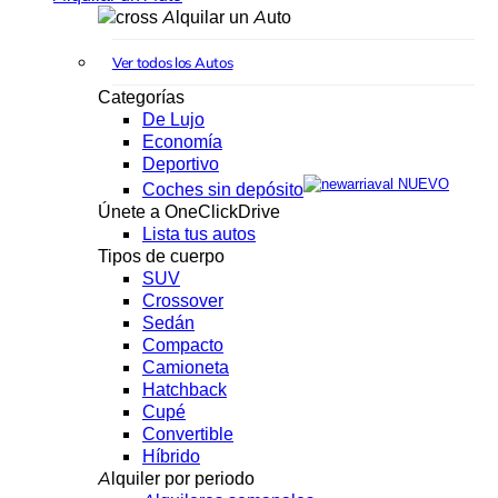
Alquilar un Auto
Ver todos los Autos
Categorías
De Lujo
Economía
Deportivo
NUEVO
Coches sin depósito
Únete a OneClickDrive
Lista tus autos
Tipos de cuerpo
SUV
Crossover
Sedán
Compacto
Camioneta
Hatchback
Cupé
Convertible
Híbrido
Alquiler por periodo