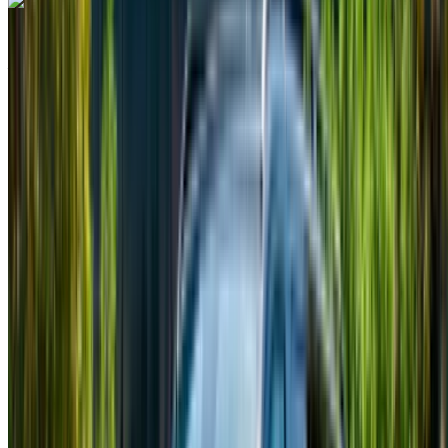
Mercedes Benz Vito 2024
Aeropuerto Internacional Mohamed V, Casablanca
Aeropuerto Internacional Mohamed V,
Casablanca
2024
Euro
Camioneta
Diesel
MAD 2800
/ día
Ilimitado
MAD 62,100
/ mes.
6000 km
Seguro Incluido
Transmisión manual
Entrega gratis
Aeropuerto
Internacional Mohamed V, Casablanca
Aeropuerto Internacional Mohamed V, Casablanca