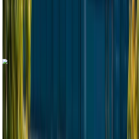
Seguro Incluido
Transmisión automática
Entrega gratis
Aeropuerto
Internacional Mohamed V, Casablanca
Aeropuerto Internacional Mohamed V, Casablanca
Llamada
+212708889994
Whatsapp
Mercedes Benz Vito 2024
Furgoneta negra de 8 plazas, espaciosa, fiable, ideal para
grupos de viaje.
Aeropuerto Internacional de Nouaceur, Casablanca
Aeropuerto Internacional de Nouaceur,
Casablanca
2024
Euro
Camioneta