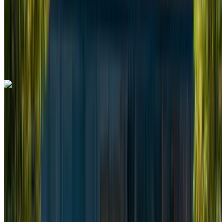
Entrega gratis
Aeropuerto Internacional Mohamed V, Casablanca
Aeropuerto Internacional Mohamed V,
Casablanca
Llamada
+212708889994
Whatsapp
Mercedes Benz Vito 2024
Furgoneta Negra, Espaciosa, 8 Pasajeros, Cómoda,
Práctica, Espaciosa
Aeropuerto Internacional Mohamed V, Casablanca
Aeropuerto Internacional Mohamed V,
Casablanca
2024
Euro
Camioneta
Diesel