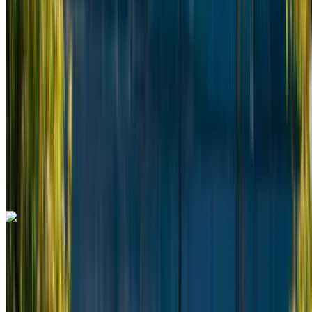
Diesel
MAD 2600
/ día
Ilimitado
MAD 60,000
/ mes.
6000 km
Seguro Incluido
Transmisión automática
Entrega gratis
Aeropuerto
Internacional de Nouaceur, Casablanca
Aeropuerto Internacional de Nouaceur, Casablanca
Llamada
+212708889994
Whatsapp
Mercedes Benz V Class 2024
Aeropuerto Internacional Mohamed V, Casablanca
Aeropuerto Internacional Mohamed V,
Casablanca