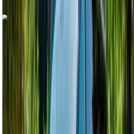
Llamada
+212708889994
Whatsapp
Mercedes Benz Vito 2024
Aeropuerto Internacional Mohamed V, Casablanca
Aeropuerto Internacional Mohamed V,
Casablanca
2024
Euro
Camioneta
Diesel
MAD 2340
/ día
Ilimitado
MAD 58,500
/ mes.
6000 km
Seguro Incluido
Transmisión automática
Entrega gratis