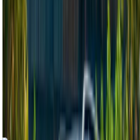
Camioneta
Diesel
MAD 2600
/ día
Ilimitado
MAD 60,000
/ mes.
6000 km
Seguro Incluido
Transmisión automática
Entrega gratis
Aeropuerto
Internacional Mohamed V, Casablanca
Aeropuerto Internacional Mohamed V, Casablanca
Llamada
+212708889994
Whatsapp
Una aplicación. Infinitas opciones de coches.
Alquilar o comprar coches. Compara y reserva al instante.