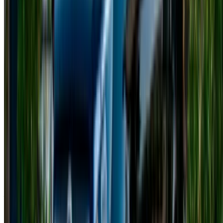
Clase V en Casablanca cuando se supere dicho límite.
Alquiler de furgonetas similares
disponibles en Casablanca.
Toyota Alphard: una furgoneta de lujo que ofrece un confort
de alta gama y asientos espaciosos.
Volkswagen Multivan: un vehículo versátil, ideal para viajes
en grupo.
Hyundai Staria: un monovolumen moderno que combina
diseño futurista con practicidad.
Kia Carnival: una furgoneta familiar espaciosa con
características avanzadas.
Requisitos de alquiler para un
Mercedes Clase V en Casablanca
Antes de confirmar su reserva del Mercedes Clase V,
asegúrese de tener listos todos los documentos necesarios.