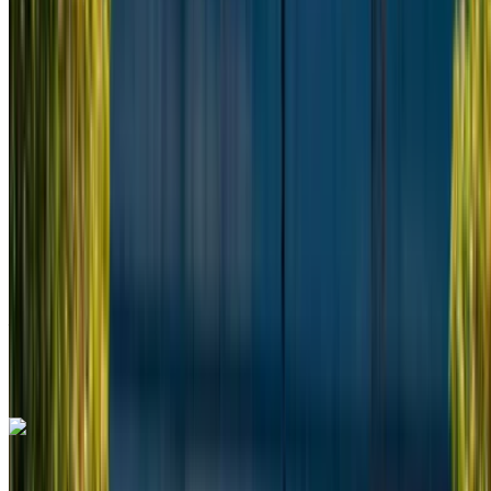
2024
Euro
Camioneta
Diesel
MAD 3250
/ día
Ilimitado
MAD 78,000
/ mes.
6000 km
Seguro Incluido
Transmisión automática
Entrega gratis
Aeropuerto Internacional Mohamed V, Casablanca
Aeropuerto Internacional Mohamed V,
Casablanca
Llamada
+212708889994
Whatsapp
Mercedes Benz V Class 2023