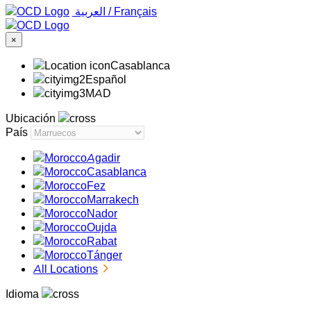
‏العربية ‏
/
Français
×
Casablanca
Español
MAD
Ubicación
País
Agadir
Casablanca
Fez
Marrakech
Nador
Oujda
Rabat
Tánger
All Locations
Idioma