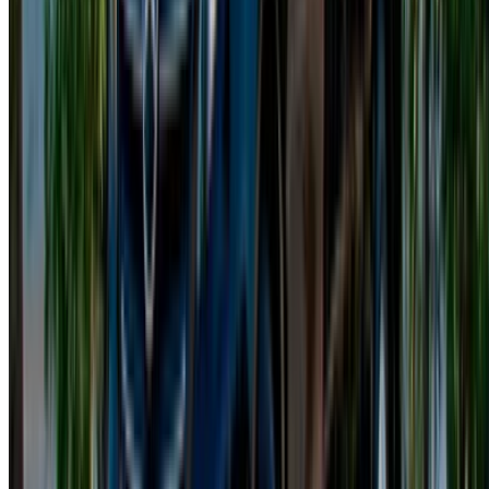
Qué incluye:
Entrega a domicilio gratuita en Casablanca:
Su
Mercedes Clase V puede ser entregada y recogida en
cualquier punto de la ciudad sin coste adicional.
Soporte al cliente 24/7:
La asistencia está disponible
en cualquier momento por teléfono o aplicaciones de
mensajería.
Opciones de depósito flexibles:
Algunos proveedores
ofrecen alquileres con depósito reducido o sin
depósito.
Múltiples métodos de pago:
pague en efectivo, con
tarjeta o mediante transferencia bancaria.
Precios transparentes:
Precios claros y sin cargos
ocultos al elegir ofertas de alquiler de Mercedes Clase
V en Casablanca.
Vehículos en perfecto estado:
Los coches reciben
mantenimiento y se limpian periódicamente para