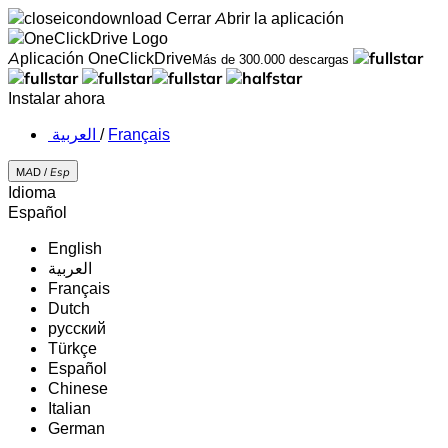
Cerrar
Abrir la aplicación
Aplicación OneClickDrive
Más de 300.000 descargas
Instalar ahora
‏العربية ‏
/
Français
MAD /
Esp
Idioma
Español
English
‏العربية‏
Français
Dutch
русский
Türkçe
Español
Chinese
Italian
German