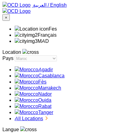
‏العربية ‏
/
English
×
Fes
Français
MAD
Location
Pays
Agadir
Casablanca
Fès
Marrakech
Nador
Oujda
Rabat
Tanger
All Locations
Langue