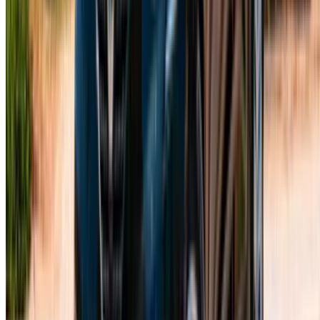
Tous droits réservés
Suivez-nous sur:
English
‏العربية‏
Français
Dutch
русский
Türkçe
Español
Chinese
Italian
German
X
Fermer
Compris !