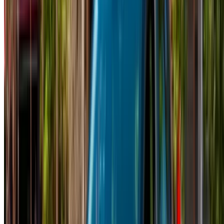
Fès
Quotidiennement
Hebdomadaire
Mensuel
Renault Clio
MAD
MAD 500
MAD 3,150
(Noir), 2023
11,700
Renault Clio
MAD
MAD 550
MAD 3,500
(Gris), 2023
12,000
Renault Clio
MAD
MAD 450
MAD 2,960
(Blanc), 2023
11,700
Renault Clio
MAD
MAD 550
MAD 3,500
(Gris), 2024
12,000
Renault Clio
MAD
MAD 550
MAD 3,500
(Argent), 2024
12,000
Location et conduite autonome a Renault Clio Compactes en
Fès, Maroc. Différents modèles dont 2024, 2023 de Clio sont
disponibles à la location. Vous trouverez ci-dessous des
offres en direct avec des tarifs par jour, par semaine et par
mois directement auprès des fournisseurs. Ne payez pas de
commission ou de frais de réservation. L'enlèvement de la
succursale est gratuit à partir de Aéroport international de
Fès. Pour la disponibilité et la livraison sur place ou Fès