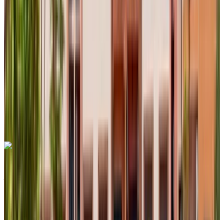
Diesel
MAD 550
/ jour
Illimité
MAD 12,000
/ mo.
6000 km
Assurance incluse
Transmission automobile
Livraison gratuite
Aéroport international de
Fès, Fès
Aéroport international de Fès, Fès
Appeler
+212708889994
WhatsApp
Renault Clio 2024
Aéroport international de Fès, Fès
Aéroport
international de Fès, Fès
2024
Européen