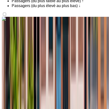
Passagers (du plus faible au plus élevé) ↑
Passagers (du plus élevé au plus bas) ↓
Vous aimez ce que vous voyez ?
En savoir plus
Renault Clio 2023
Aéroport international de Fès, Fès
Aéroport
international de Fès, Fès
2023
Européen
Compactes
Diesel
MAD 500
/ jour
Illimité
MAD 11,700
/ mo.
6000 km
Assurance incluse
Transmission automobile