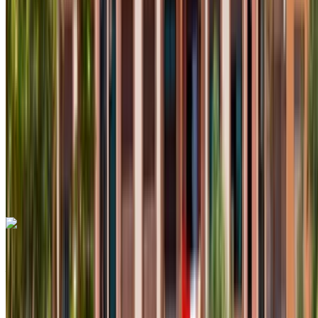
Compactes
Diesel
MAD 550
/ jour
Illimité
MAD 12,000
/ mo.
6000 km
Assurance incluse
Transmission automobile
Livraison gratuite
Aéroport international de
Fès, Fès
Aéroport international de Fès, Fès
Appeler
+212708889994
WhatsApp
Renault Clio 2024
Aéroport international de Fès, Fès
Aéroport
international de Fès, Fès
2024