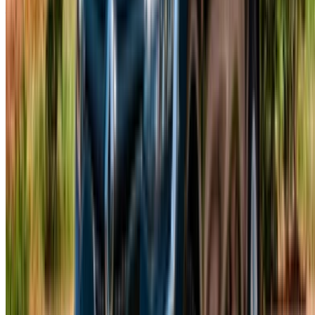
Atteindre des milliers de personnes chaque jour.
Référencez vos voitures
Des moyens flexibles pour payer directement votre
partenaire
Casa-Oasis, Route de Nouasseur, Casablanca 20000,
Maroc
©OneClickDrive 2026.