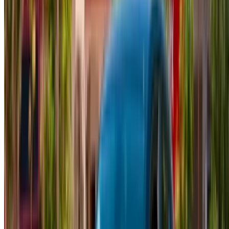
Parcourir toutes les voitures
Sauvegarder des voitures. Suivez les prix. Réservez plus
rapidement.
Créer un compte
Comment obtenir le meilleur prix
Compare offers from multiple rent a car companies in
the Maroc, en fonction de votre localisation, de votre
budget et de vos besoins.
Affinez vos préférences: spécifications du véhicule,
kilométrage maximal, assurance incluse,
caractéristiques du véhicule et ainsi de suite.
Faites une liste courte des meilleures offres du loueur
de voitures et contactez les directement par téléphone,
WhatsApp ou demandez qu'on vous rappelle.
Veillez à demander des photos et des spécifications
réelles de la voiture avant de conclure l'accord.
Réservez directement, sans majoration!
Renault Clio Voiture Voiture prix de location en