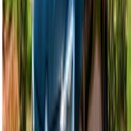
Location voiture Oujda
Location voiture Rabat
Location voiture Tanger
Aéroport de Casablanca
Aéroport de Marrakech
/ Entreprise
Plan du site XML
Blog sur la location de voitures
/ Soutien
+212708880005
info@oneclickdrive.com
/ Entreprises
sales@oneclickdrive.com
Vous avez des voitures à louer ou à vendre ?