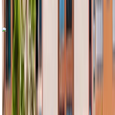
Livraison gratuite
Aéroport international de
Fès, Fès
Aéroport international de Fès, Fès
Appeler
+212708889994
WhatsApp
Renault Clio 2023
Aéroport international de Fès, Fès
Aéroport
international de Fès, Fès
2023
Européen
Compactes
Diesel
MAD 550
/ jour
Illimité
MAD 12,000
/ mo.
6000 km
Assurance incluse
Transmission automobile