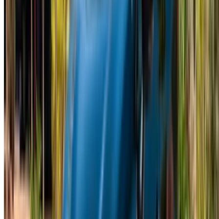
×
OTP incorrect
Créer un compte. Obtenez de meilleures conditions.
Log In. Take the Wheel.
Continuer
Or
Vous n'avez pas de compte ?
S'inscrire
Vous avez déjà un compte?
Connexion
Votre plateforme unique pour explorer les meilleures offres
de location de voitures et de voitures d'occasion à travers le
Maroc. Des options économiques aux voitures de luxe,
trouvez la bonne voiture pour votre voyage. OneClickDrive