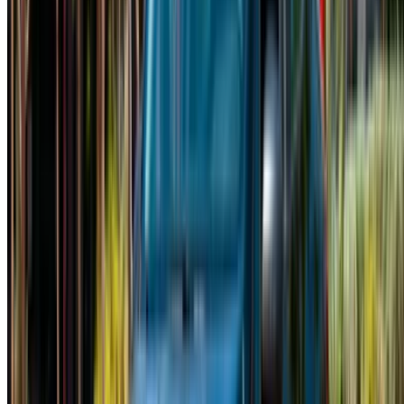
En utilisant ce site web, vous acceptez nos conditions
générales et notre politique de confidentialité et vous
dégagez OneClickDrive.ma de toute responsabilité
concernant des informations incorrectes fournies par les
sociétés de location de voitures ou par nous-mêmes.
×
OTP incorrect
Connectez-vous pour accéder à vos favoris,
suivre les offres et réserver plus rapidement.
Continuer
ou
Vous n'avez pas de compte ?
S'inscrire
Vous avez déjà un compte ?
Connexion