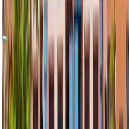
Livraison gratuite
Aéroport international de
Fès, Fès
Aéroport international de Fès, Fès
Appeler
+212708889994
WhatsApp
Renault Clio 2023
Voiture compacte blanche, 4 passagers, économique,
connectivité sans fil, maniabilité facile
Aéroport international de Fès, Fès
Aéroport
international de Fès, Fès
2023
Européen
Compactes
Diesel
MAD 450
/ jour
Illimité
MAD 11,700
/ mo.