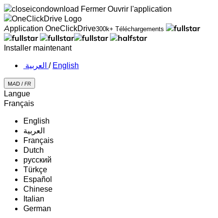
Fermer
Ouvrir l'application
Application OneClickDrive
300k+ Téléchargements
Installer maintenant
‏العربية ‏
/
English
MAD /
FR
Langue
Français
English
‏العربية‏
Français
Dutch
русский
Türkçe
Español
Chinese
Italian
German