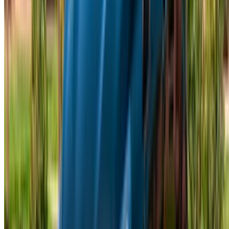
vous aide à trouver des fournisseurs locaux de confiance,
afin que vous puissiez profiter d'une expérience fluide et
sans stress.
Vous avez des voitures à louer ou à vendre ?
Atteindre des milliers de personnes chaque jour.
Référencez vos voitures
Des moyens flexibles pour payer directement votre
partenaire
/ Ressources
Location voiture Agadir
Location voiture Casablanca
Location voiture Fès
Location voiture Marrakech
Location voiture Nador