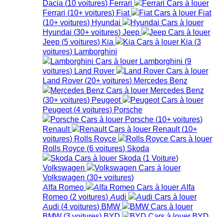
Dacia
(
10
voitures
)
Ferrari
Ferrari
(
10+
voitures
)
Fiat
Fiat
(
10+
voitures
)
Hyundai
Hyundai
(
30+
voitures
)
Jeep
Jeep
(
5
voitures
)
Kia
Kia
(
3
voitures
)
Lamborghini
Lamborghini
(
9
voitures
)
Land Rover
Land Rover
(
20+
voitures
)
Mercedes Benz
Mercedes Benz
(
30+
voitures
)
Peugeot
Peugeot
(
4
voitures
)
Porsche
Porsche
(
10+
voitures
)
Renault
Renault
(
10+
voitures
)
Rolls Royce
Rolls Royce
(
6
voitures
)
Skoda
Skoda
(
1
Voiture
)
Volkswagen
Volkswagen
(
30+
voitures
)
Alfa Romeo
Alfa
Romeo
(
2
voitures
)
Audi
Audi
(
4
voitures
)
BMW
BMW
(
3
voitures
)
BYD
BYD