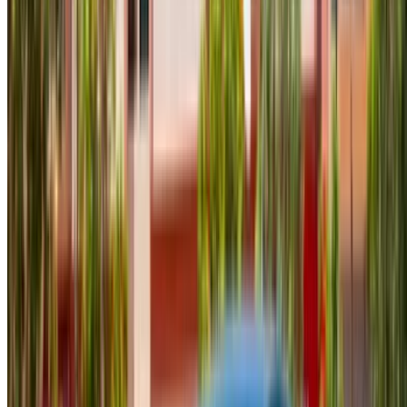
2024
Européen
Compactes
Diesel
MAD 615
/ jour
Illimité
MAD 13,500
/ mo.
6000 km
Assurance incluse
Transmission automobile
Livraison gratuite
Aéroport international de
Fès, Fès
Aéroport international de Fès, Fès
Appeler
+212708889994
WhatsApp
Montrer 1 - 8 de 8 voitures
1
Vous cherchez d'autres options ?