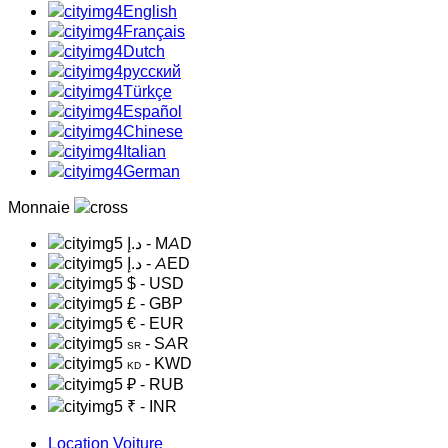
English
Français
Dutch
русский
Türkçe
Español
Chinese
Italian
German
Monnaie
د.إ
- MAD
د.إ
- AED
$
- USD
£
- GBP
€
- EUR
- SAR
SR
- KWD
KD
₽
- RUB
₹
- INR
Location Voiture