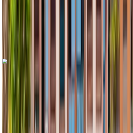
6000 km
Assurance incluse
Transmission automobile
Livraison gratuite
Aéroport international de
Fès, Fès
Aéroport international de Fès, Fès
Appeler
+212708889994
WhatsApp
Renault Clio 2024
Voiture compacte grise, 4 places, économique en carburant,
navigation urbaine, style moderne
Aéroport international de Fès, Fès
Aéroport
international de Fès, Fès
2024
Européen
Compactes
Essence