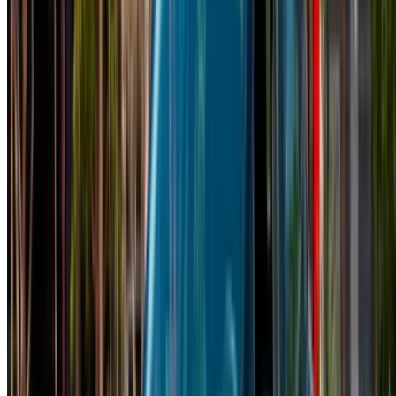
L'aéroport d'Anvers est situé à la date et à l'heure de votre
choix, veuillez vous renseigner auprès du fournisseur.
Contactez-le par téléphone, par WhatsApp ou demandez à
être rappelé.
Bienvenue à OneClickDrive.ma - Maroc le plus grand
marché de l'automobile du monde.Nos partenaires loueurs
de voitures mettent à jour leur stock pour OneClickDrive en
temps réel afin que vous puissiez toujours bénéficier des prix
les plus récents. Parcourez, filtrez, présélectionnez et
contactez directement le loueur de voitures. Mentionnez que
vous avez vu leur annonce sur OneClickDrive.com pour
obtenir le meilleur tarif. Soyez assuré que les meilleures
offres de location de voiture sont à portée de clic !
NOTE:
Les listes ci-dessus, y compris les prix, sont mises
à jour par les autorités compétentes. société de location
de voitures. Si la voiture n'est pas disponible au prix
mentionné (hors TVA), veuillez
nous informer
et nous vous
proposerons la meilleure alternative. Heureuxlocation!
Clause de non-responsabilité: