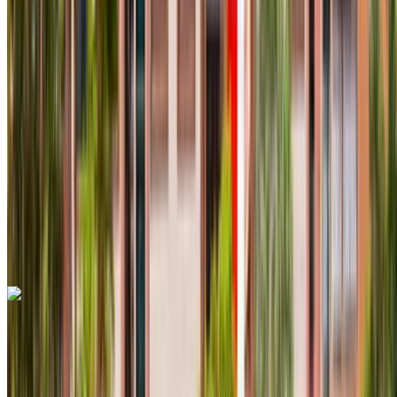
Européen
Compactes
Diesel
MAD 550
/ jour
Illimité
MAD 12,000
/ mo.
6000 km
Assurance incluse
Transmission automobile
Livraison gratuite
Aéroport international de
Fès, Fès
Aéroport international de Fès, Fès
Appeler
+212708889994
WhatsApp
Renault Clio 2024
Aéroport international de Fès, Fès
Aéroport
international de Fès, Fès