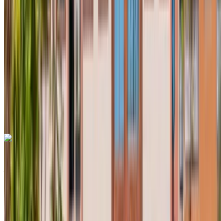
MAD 550
/ jour
Illimité
MAD 12,000
/ mo.
6000 km
Assurance incluse
Transmission automobile
Livraison gratuite
Aéroport international de
Fès, Fès
Aéroport international de Fès, Fès
Appeler
+212708889994
WhatsApp
Renault Clio 2024
Aéroport international de Fès, Fès
Aéroport
international de Fès, Fès
2024
Européen
Compactes