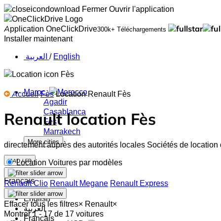
Fermer
Ouvrir l'application
Application OneClickDrive
300k+ Téléchargements
Installer maintenant
‏العربية ‏
/
English
Fès
Maroc
Accueil
Fès
Location Renault Fès
Agadir
Casablanca
Renault location Fès
Fès
Marrakech
More cities
directement auprès des autorités locales Sociétés de location 
Location Voitures par modèles
MAD /
FR
Langue
Français
Renault Clio
Renault Megane
Renault Express
English
Effacer tous les filtres
×
Renault
×
‏العربية‏
Montrer 1 - 17 de 17 voitures
Français