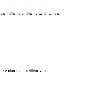
de voitures au meilleur taux