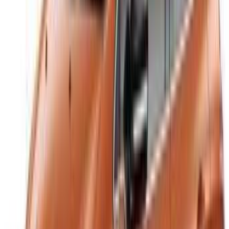
/ Ressources
Location voiture Agadir
Location voiture Casablanca
Location voiture Fès
Location voiture Marrakech
Location voiture Nador
Location voiture Oujda
Location voiture Rabat
Location voiture Tanger
Aéroport de Casablanca
Aéroport de Marrakech
/ Entreprise
Plan du site XML
Blog sur la location de voitures
/ Soutien
+212708880005