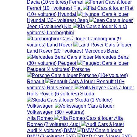
Dacia
(
10
voitures
)
Ferrari
Ferrari
(
10+
voitures
)
Fiat
Fiat
(
10+
voitures
)
Hyundai
Hyundai
(
30+
voitures
)
Jeep
Jeep
(
5
voitures
)
Kia
Kia
(
3
voitures
)
Lamborghini
Lamborghini
(
9
voitures
)
Land Rover
Land Rover
(
20+
voitures
)
Mercedes Benz
Mercedes Benz
(
30+
voitures
)
Peugeot
Peugeot
(
4
voitures
)
Porsche
Porsche
(
10+
voitures
)
Renault
Renault
(
10+
voitures
)
Rolls Royce
Rolls Royce
(
6
voitures
)
Skoda
Skoda
(
1
Voiture
)
Volkswagen
Volkswagen
(
30+
voitures
)
Alfa Romeo
Alfa
Romeo
(
2
voitures
)
Audi
Audi
(
4
voitures
)
BMW
BMW
(
3
voitures
)
BYD
BYD