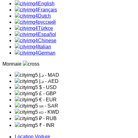
English
Français
Dutch
русский
Türkçe
Español
Chinese
Italian
German
Monnaie
د.إ
- MAD
د.إ
- AED
$
- USD
£
- GBP
€
- EUR
- SAR
SR
- KWD
KD
₽
- RUB
₹
- INR
Location Voiture