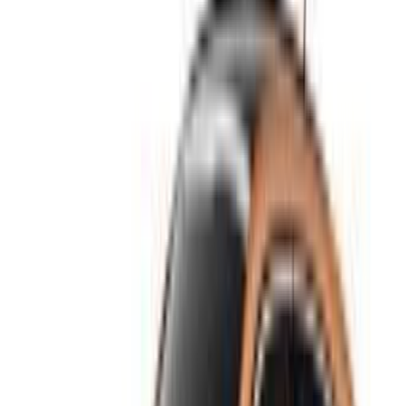
Location et conduite autonome a Peugeot 208 Compactes
en Fès, Maroc. Différents modèles dont 2024 de 208 sont
disponibles à la location. Vous trouverez ci-dessous des
offres en direct avec des tarifs par jour, par semaine et par
mois directement auprès des fournisseurs. Ne payez pas de
commission ou de frais de réservation. L'enlèvement de la
succursale est gratuit à partir de Aéroport international de
Fès. Pour la disponibilité et la livraison sur place ou Fès
L'aéroport d'Anvers est situé à la date et à l'heure de votre
choix, veuillez vous renseigner auprès du fournisseur.
Contactez-le par téléphone, par WhatsApp ou demandez à
être rappelé.
Bienvenue à OneClickDrive.ma - Maroc le plus grand
marché de l'automobile du monde.Nos partenaires loueurs
de voitures mettent à jour leur stock pour OneClickDrive en
temps réel afin que vous puissiez toujours bénéficier des prix
les plus récents. Parcourez, filtrez, présélectionnez et
contactez directement le loueur de voitures. Mentionnez que
vous avez vu leur annonce sur OneClickDrive.com pour
obtenir le meilleur tarif. Soyez assuré que les meilleures
offres de location de voiture sont à portée de clic !