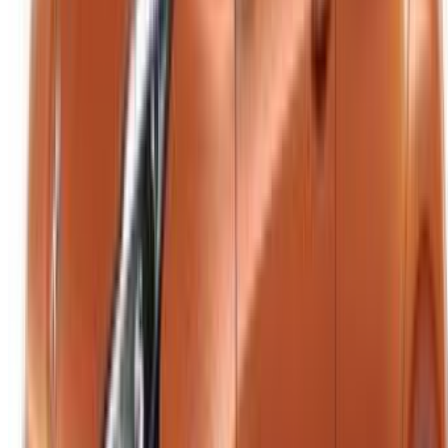
Casa-Oasis, Route de Nouasseur, Casablanca 20000,
Maroc
©OneClickDrive 2026.
Tous droits réservés
Suivez-nous sur:
English
‏العربية‏
Français
Dutch
русский
Türkçe
Español
Chinese
Italian
German
X
Fermer
Compris !