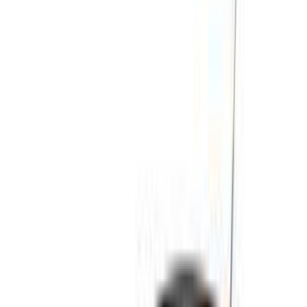
Affinez vos préférences: spécifications du véhicule,
kilométrage maximal, assurance incluse,
caractéristiques du véhicule et ainsi de suite.
Faites une liste courte des meilleures offres du loueur
de voitures et contactez les directement par téléphone,
WhatsApp ou demandez qu'on vous rappelle.
Veillez à demander des photos et des spécifications
réelles de la voiture avant de conclure l'accord.
Réservez directement, sans majoration!
Peugeot 208 Voiture Voiture prix de location en
Fès
Quotidiennement
Hebdomadaire
Mensuel
Peugeot 208
MAD
MAD 520
MAD 3,180
(Noir), 2024
11,700
Peugeot 208
MAD
MAD 520
MAD 3,180
(Noir), 2024
11,700
Peugeot 208
MAD
MAD 650
MAD 4,060
(Noir), 2024
15,000
Peugeot 208
MAD
MAD 520
MAD 3,180
(Noir), 2024
11,700