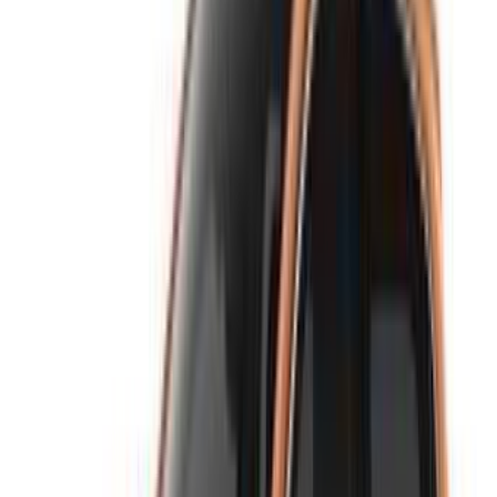
NOTE:
Les listes ci-dessus, y compris les prix, sont mises
à jour par les autorités compétentes. société de location
de voitures. Si la voiture n'est pas disponible au prix
mentionné (hors TVA), veuillez
nous informer
et nous vous
proposerons la meilleure alternative. Heureuxlocation!
Clause de non-responsabilité:
En utilisant ce site web, vous acceptez nos conditions
générales et notre politique de confidentialité et vous
dégagez OneClickDrive.ma de toute responsabilité
concernant des informations incorrectes fournies par les
sociétés de location de voitures ou par nous-mêmes.
×
OTP incorrect
Connectez-vous pour accéder à vos favoris,
suivre les offres et réserver plus rapidement.