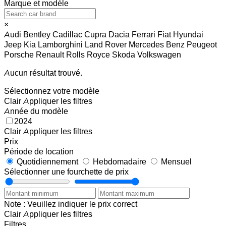
Marque et modèle
×
Audi
Bentley
Cadillac
Cupra
Dacia
Ferrari
Fiat
Hyundai
Jeep
Kia
Lamborghini
Land Rover
Mercedes Benz
Peugeot
Porsche
Renault
Rolls Royce
Skoda
Volkswagen
Aucun résultat trouvé.
Sélectionnez votre modèle
Clair
Appliquer les filtres
Année du modèle
2024
Clair
Appliquer les filtres
Prix
Période de location
Quotidiennement
Hebdomadaire
Mensuel
Sélectionner une fourchette de prix
Note : Veuillez indiquer le prix correct
Clair
Appliquer les filtres
Filtres