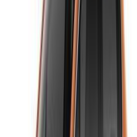
Continuer
ou
Vous n'avez pas de compte ?
S'inscrire
Vous avez déjà un compte ?
Connexion
×
OTP incorrect
Créer un compte. Obtenez de meilleures conditions.
Log In. Take the Wheel.
Continuer
Or