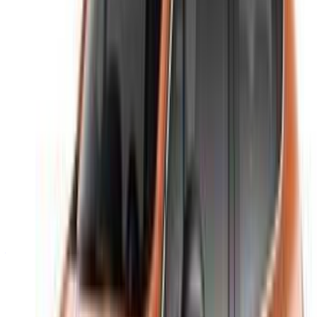
Vous n'avez pas de compte ?
S'inscrire
Vous avez déjà un compte?
Connexion
Votre plateforme unique pour explorer les meilleures offres
de location de voitures et de voitures d'occasion à travers le
Maroc. Des options économiques aux voitures de luxe,
trouvez la bonne voiture pour votre voyage. OneClickDrive
vous aide à trouver des fournisseurs locaux de confiance,
afin que vous puissiez profiter d'une expérience fluide et
sans stress.
Vous avez des voitures à louer ou à vendre ?
Atteindre des milliers de personnes chaque jour.
Référencez vos voitures
Des moyens flexibles pour payer directement votre
partenaire