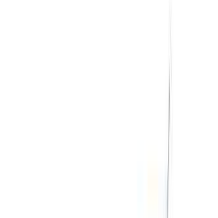
Livraison gratuite
Aéroport international de
Fès, Fès
Aéroport international de Fès, Fès
Appeler
+212708889994
WhatsApp
Montrer 1 - 4 de 4 voitures
1
Vous cherchez d'autres options ?
Parcourir toutes les voitures
Sauvegarder des voitures. Suivez les prix. Réservez plus
rapidement.
Créer un compte
Comment obtenir le meilleur prix
Compare offers from multiple rent a car companies in
the Maroc, en fonction de votre localisation, de votre
budget et de vos besoins.