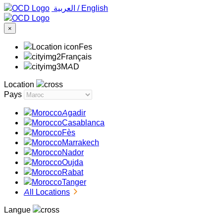
‏العربية ‏
/
English
×
Fes
Français
MAD
Location
Pays
Agadir
Casablanca
Fès
Marrakech
Nador
Oujda
Rabat
Tanger
All Locations
Langue