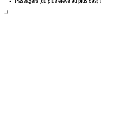
Passagers (du plus élevé au plus bas) ↓
Peugeot 208 2024
Aéroport international de Fès, Fès
Aéroport
international de Fès, Fès
2024
Européen
Compactes
Essence
MAD 520
/ jour
Illimité
MAD 11,700
/ mo.
6000 km
Assurance incluse
Transmission manuelle
Livraison gratuite
Aéroport international de