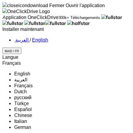
Fermer
Ouvrir l'application
Application OneClickDrive
300k+ Téléchargements
Installer maintenant
‏العربية ‏
/
English
MAD /
FR
Langue
Français
English
‏العربية‏
Français
Dutch
русский
Türkçe
Español
Chinese
Italian
German