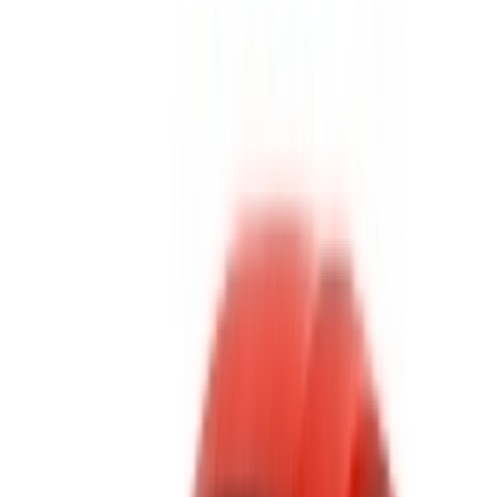
600,000
2023
Lamborghini
MAD
Huracan
MAD 35,000
MAD 210,000
750,000
(Rouge), 2023
Location et conduite autonome a Lamborghini Huracan
Supercar en Fès, Maroc. Différents modèles dont 2023 de
Huracan sont disponibles à la location. Vous trouverez ci-
dessous des offres en direct avec des tarifs par jour, par
semaine et par mois directement auprès des fournisseurs.
Ne payez pas de commission ou de frais de réservation.
L'enlèvement de la succursale est gratuit à partir de Aéroport
international de Fès. Pour la disponibilité et la livraison sur
place ou Fès L'aéroport d'Anvers est situé à la date et à
l'heure de votre choix, veuillez vous renseigner auprès du
fournisseur. Contactez-le par téléphone, par WhatsApp ou
demandez à être rappelé.
Bienvenue à OneClickDrive.ma - Maroc le plus grand
marché de l'automobile du monde.Nos partenaires loueurs
de voitures mettent à jour leur stock pour OneClickDrive en
temps réel afin que vous puissiez toujours bénéficier des prix
les plus récents. Parcourez, filtrez, présélectionnez et