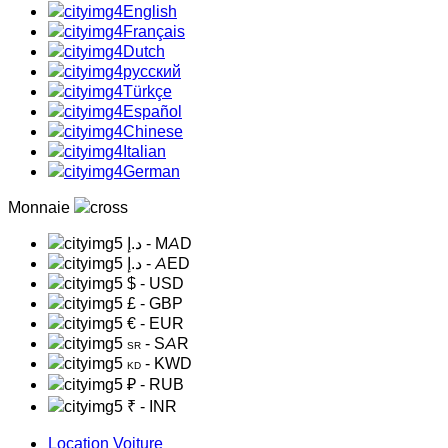
English
Français
Dutch
русский
Türkçe
Español
Chinese
Italian
German
Monnaie
د.إ
- MAD
د.إ
- AED
$
- USD
£
- GBP
€
- EUR
- SAR
SR
- KWD
KD
₽
- RUB
₹
- INR
Location Voiture