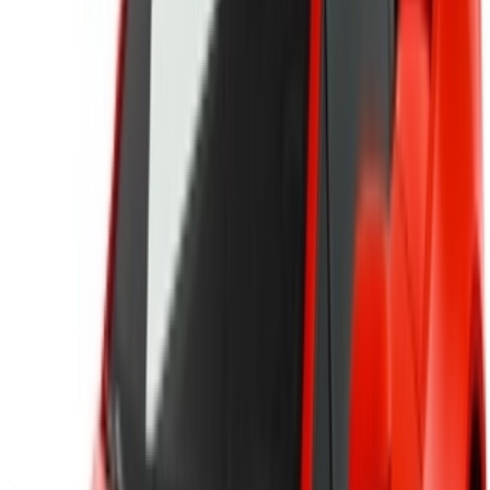
Continuer
Or
Vous n'avez pas de compte ?
S'inscrire
Vous avez déjà un compte?
Connexion
Votre plateforme unique pour explorer les meilleures offres
de location de voitures et de voitures d'occasion à travers le
Maroc. Des options économiques aux voitures de luxe,
trouvez la bonne voiture pour votre voyage. OneClickDrive
vous aide à trouver des fournisseurs locaux de confiance,
afin que vous puissiez profiter d'une expérience fluide et
sans stress.
Vous avez des voitures à louer ou à vendre ?
Atteindre des milliers de personnes chaque jour.