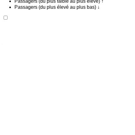
Passagers (du plus faible au plus élevé) ↑
Passagers (du plus élevé au plus bas) ↓
Lamborghini Huracan 2023
Aéroport international de Fès, Fès
Aéroport
international de Fès, Fès
2023
Européen
Supercar
Essence
MAD 42,000
/ jour
Illimité
MAD 900,000
/ mo.
6000 km
Assurance incluse
Transmission automobile
Livraison gratuite