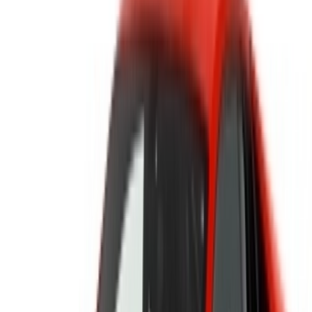
contactez directement le loueur de voitures. Mentionnez que
vous avez vu leur annonce sur OneClickDrive.com pour
obtenir le meilleur tarif. Soyez assuré que les meilleures
offres de location de voiture sont à portée de clic !
NOTE:
Les listes ci-dessus, y compris les prix, sont mises
à jour par les autorités compétentes. société de location
de voitures. Si la voiture n'est pas disponible au prix
mentionné (hors TVA), veuillez
nous informer
et nous vous
proposerons la meilleure alternative. Heureuxlocation!
Clause de non-responsabilité:
En utilisant ce site web, vous acceptez nos conditions
générales et notre politique de confidentialité et vous
dégagez OneClickDrive.ma de toute responsabilité
concernant des informations incorrectes fournies par les
sociétés de location de voitures ou par nous-mêmes.
×
OTP incorrect