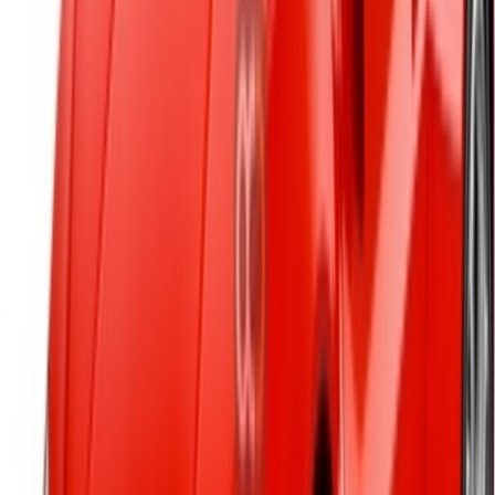
/ Soutien
+212708880005
info@oneclickdrive.com
/ Entreprises
sales@oneclickdrive.com
Vous avez des voitures à louer ou à vendre ?
Atteindre des milliers de personnes chaque jour.
Référencez vos voitures
Des moyens flexibles pour payer directement votre
partenaire