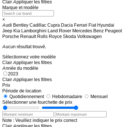
Clair
Appliquer les filtres
Marque et modèle
×
Audi
Bentley
Cadillac
Cupra
Dacia
Ferrari
Fiat
Hyundai
Jeep
Kia
Lamborghini
Land Rover
Mercedes Benz
Peugeot
Porsche
Renault
Rolls Royce
Skoda
Volkswagen
Aucun résultat trouvé.
Sélectionnez votre modèle
Clair
Appliquer les filtres
Année du modèle
2023
Clair
Appliquer les filtres
Prix
Période de location
Quotidiennement
Hebdomadaire
Mensuel
Sélectionner une fourchette de prix
Note : Veuillez indiquer le prix correct
Clair
Appliquer les filtres