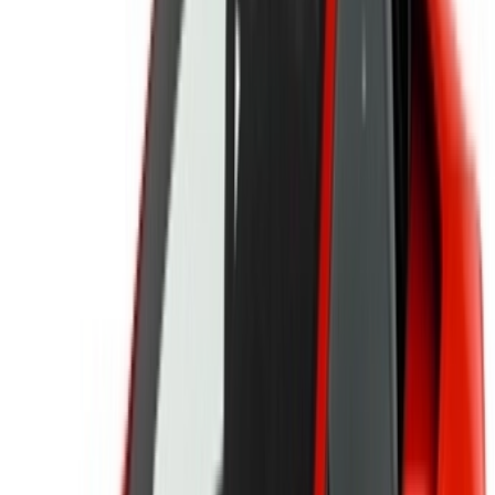
Connectez-vous pour accéder à vos favoris,
suivre les offres et réserver plus rapidement.
Continuer
ou
Vous n'avez pas de compte ?
S'inscrire
Vous avez déjà un compte ?
Connexion
×
OTP incorrect
Créer un compte. Obtenez de meilleures conditions.
Log In. Take the Wheel.