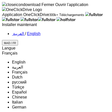
Fermer
Ouvrir l'application
Application OneClickDrive
300k+ Téléchargements
Installer maintenant
‏العربية ‏
/
English
MAD /
FR
Langue
Français
English
‏العربية‏
Français
Dutch
русский
Türkçe
Español
Chinese
Italian
German