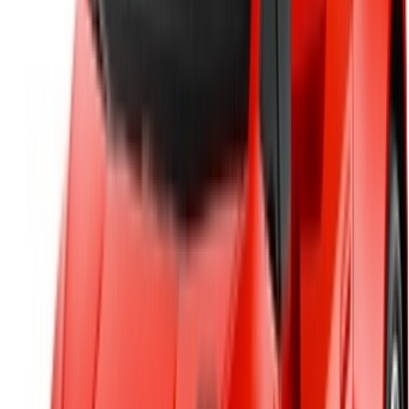
Référencez vos voitures
Des moyens flexibles pour payer directement votre
partenaire
/ Ressources
Location voiture Agadir
Location voiture Casablanca
Location voiture Fès
Location voiture Marrakech
Location voiture Nador
Location voiture Oujda
Location voiture Rabat
Location voiture Tanger
Aéroport de Casablanca
Aéroport de Marrakech
/ Entreprise
Plan du site XML
Blog sur la location de voitures