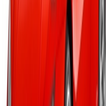
Casa-Oasis, Route de Nouasseur, Casablanca 20000,
Maroc
©OneClickDrive 2026.
Tous droits réservés
Suivez-nous sur:
English
‏العربية‏
Français
Dutch
русский
Türkçe
Español
Chinese
Italian
German
X
Fermer
Compris !