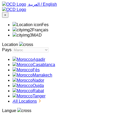
‏العربية ‏
/
English
×
Fes
Français
MAD
Location
Pays
Agadir
Casablanca
Fès
Marrakech
Nador
Oujda
Rabat
Tanger
All Locations
Langue