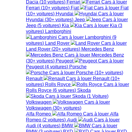
Dacia
(
10
voitures
)
Ferrari
Ferrari
(
10+
voitures
)
Fiat
Fiat
(
10+
voitures
)
Hyundai
Hyundai
(
30+
voitures
)
Jeep
Jeep
(
5
voitures
)
Kia
Kia
(
3
voitures
)
Lamborghini
Lamborghini
(
9
voitures
)
Land Rover
Land Rover
(
20+
voitures
)
Mercedes Benz
Mercedes Benz
(
30+
voitures
)
Peugeot
Peugeot
(
4
voitures
)
Porsche
Porsche
(
10+
voitures
)
Renault
Renault
(
10+
voitures
)
Rolls Royce
Rolls Royce
(
6
voitures
)
Skoda
Skoda
(
1
Voiture
)
Volkswagen
Volkswagen
(
30+
voitures
)
Alfa Romeo
Alfa
Romeo
(
2
voitures
)
Audi
Audi
(
4
voitures
)
BMW
BMW
(
3
voitures
)
BYD
BYD