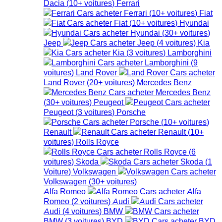
Dacia
(
10+
voitures
)
Ferrari
Ferrari
(
10+
voitures
)
Fiat
Fiat
(
10+
voitures
)
Hyundai
Hyundai
(
30+
voitures
)
Jeep
Jeep
(
4
voitures
)
Kia
Kia
(
3
voitures
)
Lamborghini
Lamborghini
(
9
voitures
)
Land Rover
Land Rover
(
20+
voitures
)
Mercedes Benz
Mercedes Benz
(
30+
voitures
)
Peugeot
Peugeot
(
3
voitures
)
Porsche
Porsche
(
10+
voitures
)
Renault
Renault
(
10+
voitures
)
Rolls Royce
Rolls Royce
(
6
voitures
)
Skoda
Skoda
(
1
Voiture
)
Volkswagen
Volkswagen
(
30+
voitures
)
Alfa Romeo
Alfa
Romeo
(
2
voitures
)
Audi
Audi
(
4
voitures
)
BMW
BMW
(
3
voitures
)
BYD
BYD