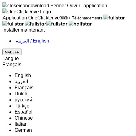
Fermer
Ouvrir l'application
Application OneClickDrive
300k+ Téléchargements
Installer maintenant
‏العربية ‏
/
English
MAD /
FR
Langue
Français
English
‏العربية‏
Français
Dutch
русский
Türkçe
Español
Chinese
Italian
German