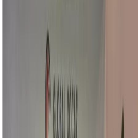
Réservez directement, sans majoration!
Pourquoi acheter une voiture sur OneClickDrive.ma ?
Recherchez parmi le plus grand nombre de marques et de
modèles de voitures à louer en Agadir. Réservez des
locations de voitures économiques, de SUV, de voitures de
luxe, de voitures de sport et bien plus encore, directement
auprès des agences de location de voitures locales.
Utilisé Volvo S60 Voiture Voiture prix en Agadir
Prix
Volvo S60 T8 Recharge R-Design (Blanc),
MAD
2021
432,000
Acheter a Volvo S60 Berline en Agadir, Maroc. Différents
modèles dont 2021 de S60 sont disponibles à l'achat. Vous
trouverez ci-dessous des offres de tarifs en direct des
concessionnaires. Ne payez aucune commission. Contactez
votre revendeur par téléphone, WhatsApp ou demandez à
être rappelé.