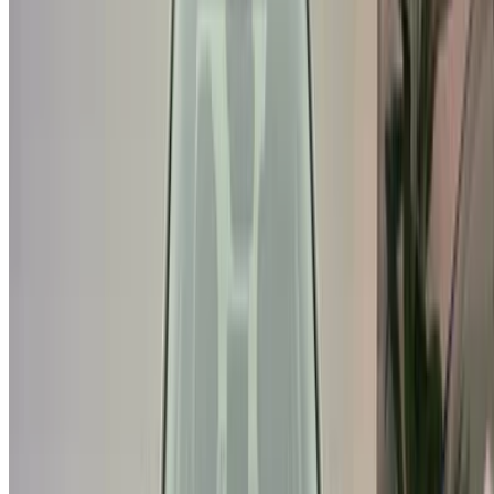
/ Ressources
Voitures occasion Agadir
Voitures occasion Casablanca
Voitures occasion Fès
Voitures occasion Marrakech
Voitures occasion Nador
Voitures occasion Oujda
Voitures occasion Rabat
Voitures occasion Tanger
Aéroport de Casablanca
Aéroport de Marrakech
/ Entreprise
Plan du site XML
Blog sur la location de voitures
/ Soutien
+212708880005