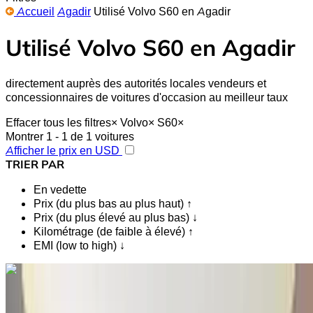
Accueil
Agadir
Utilisé Volvo S60 en Agadir
Utilisé Volvo S60 en Agadir
directement auprès des autorités locales vendeurs et
concessionnaires de voitures d'occasion au meilleur taux
Effacer tous les filtres
×
Volvo
×
S60
×
Montrer 1 - 1 de 1 voitures
Afficher le prix en USD
TRIER PAR
En vedette
Prix (du plus bas au plus haut) ↑
Prix (du plus élevé au plus bas) ↓
Kilométrage (de faible à élevé) ↑
EMI (low to high) ↓
Vous aimez ce que vous voyez ?
En savoir plus
Volvo S60 T8 Recharge R-Design 2021