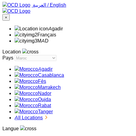
‏العربية ‏
/
English
×
Agadir
Français
MAD
Location
Pays
Agadir
Casablanca
Fès
Marrakech
Nador
Oujda
Rabat
Tanger
All Locations
Langue