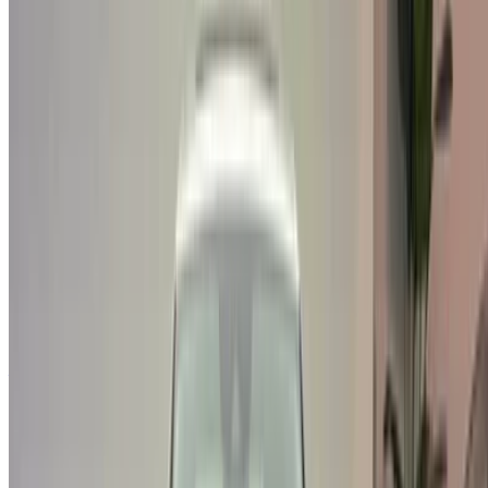
Vous n'avez pas de compte ?
S'inscrire
Vous avez déjà un compte?
Connexion
Votre plateforme unique pour explorer les meilleures offres
de location de voitures et de voitures d'occasion à travers le
Maroc. Des options économiques aux voitures de luxe,
trouvez la bonne voiture pour votre voyage. OneClickDrive
vous aide à trouver des fournisseurs locaux de confiance,
afin que vous puissiez profiter d'une expérience fluide et
sans stress.
Vous avez des voitures à louer ou à vendre ?
Atteindre des milliers de personnes chaque jour.
Référencez vos voitures
Des moyens flexibles pour payer directement votre
partenaire