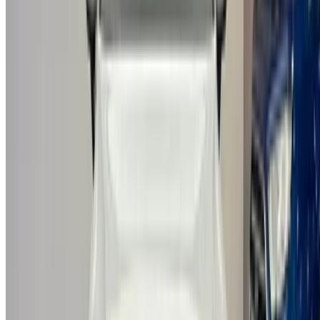
Casa-Oasis, Route de Nouasseur, Casablanca 20000,
Maroc
©OneClickDrive 2026.
Tous droits réservés
Suivez-nous sur:
English
‏العربية‏
Français
Dutch
русский
Türkçe
Español
Chinese
Italian
German
X
Fermer
Compris !