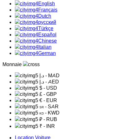
English
Français
Dutch
русский
Türkçe
Español
Chinese
Italian
German
Monnaie
د.إ
- MAD
د.إ
- AED
$
- USD
£
- GBP
€
- EUR
- SAR
SR
- KWD
KD
₽
- RUB
₹
- INR
Location Voiture