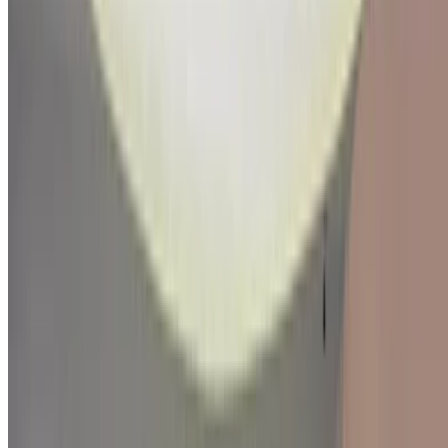
1
Vous cherchez d'autres options ?
Parcourir toutes les voitures
Sauvegarder des voitures. Suivez les prix. Réservez plus
rapidement.
Créer un compte
Comment obtenir le meilleur prix
Compare offers from multiple car companies in the
Maroc, en fonction de votre localisation, de votre
budget et de vos besoins.
Précisez vos préférences : spécifications du véhicule,
caractéristiques du véhicule, etc.
Présélectionnez les meilleures offres par fournisseur et
contactez-les directement par téléphone, WhatsApp ou
demandez à être rappelé.
Veillez à demander des photos et des spécifications
réelles de la voiture avant de conclure l'accord.