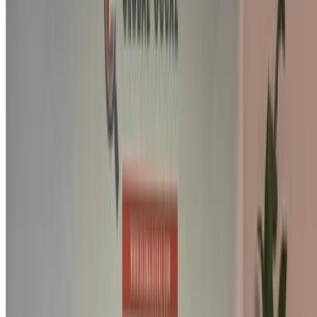
NOTE:
Les listes ci-dessus, y compris les prix, sont mises
à jour par les autorités compétentes. vendeurs et
concessionnaires de voitures d'occasion. Si la voiture
n'est pas disponible au prix mentionné (hors TVA),
veuillez
nous informer
et nous vous proposerons la
meilleure alternative. Heureuxl'achat!
Clause de non-responsabilité:
En utilisant ce site web, vous acceptez nos conditions
générales et notre politique de confidentialité et vous
dégagez OneClickDrive.ma de toute responsabilité
concernant des informations incorrectes fournies par les
sociétés de location de voitures ou par nous-mêmes.
×
OTP incorrect
Connectez-vous pour accéder à vos favoris,
suivre les offres et réserver plus rapidement.