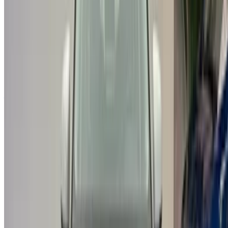
info@oneclickdrive.com
/ Entreprises
sales@oneclickdrive.com
Vous avez des voitures à louer ou à vendre ?
Atteindre des milliers de personnes chaque jour.
Référencez vos voitures
Des moyens flexibles pour payer directement votre
partenaire