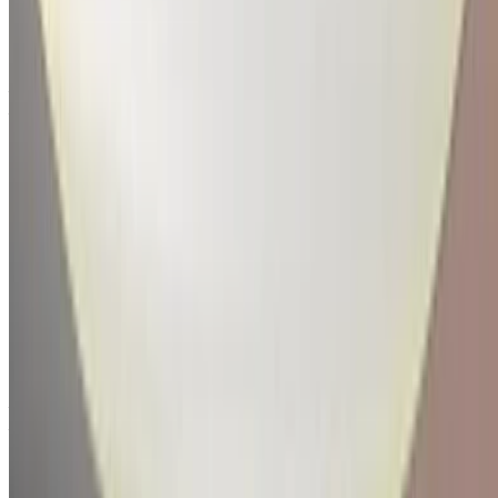
à vendre en Agadir: Blanc Berline, Hybride Voiture, Autres
Spécifications, Auto 4-porte
Aéroport Agadir, Agadir
Aéroport Agadir,
Agadir
2021
Autres Spécifications
MAD 432,000
43265 km
EMI
MAD 5,381
Auto Transmission
Blanc couleur
Aéroport Agadir, Agadir
Aéroport Agadir,
Agadir
Appeler
212663841439
WhatsApp
Montrer 1 - 1 de 1 voitures