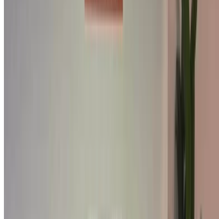
Continuer
ou
Vous n'avez pas de compte ?
S'inscrire
Vous avez déjà un compte ?
Connexion
×
OTP incorrect
Créer un compte. Obtenez de meilleures conditions.
Log In. Take the Wheel.
Continuer
Or