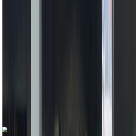
Renault clio 5 1.5 dCi Authentic 2023
à vendre en Agadir: Berline, Diesel Voiture, Autres
Spécifications, Manuel 4-porte
Aéroport Agadir, Agadir
Aéroport Agadir,
Agadir
2023
Autres Spécifications
MAD 155,000
108722 km
EMI
MAD 1,931
Manuel Transmission
Aéroport Agadir, Agadir
Aéroport Agadir,
Agadir
Appeler
212663841439
WhatsApp