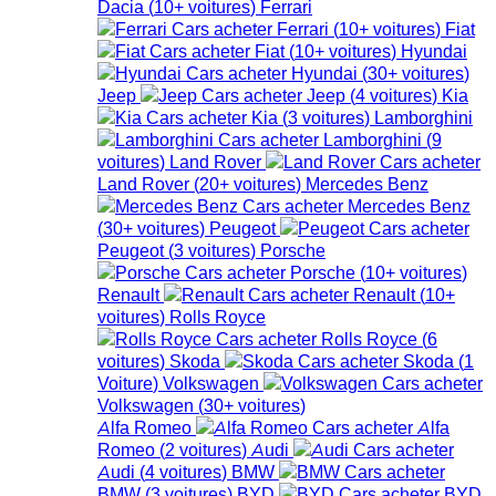
Dacia
(
10+
voitures
)
Ferrari
Ferrari
(
10+
voitures
)
Fiat
Fiat
(
10+
voitures
)
Hyundai
Hyundai
(
30+
voitures
)
Jeep
Jeep
(
4
voitures
)
Kia
Kia
(
3
voitures
)
Lamborghini
Lamborghini
(
9
voitures
)
Land Rover
Land Rover
(
20+
voitures
)
Mercedes Benz
Mercedes Benz
(
30+
voitures
)
Peugeot
Peugeot
(
3
voitures
)
Porsche
Porsche
(
10+
voitures
)
Renault
Renault
(
10+
voitures
)
Rolls Royce
Rolls Royce
(
6
voitures
)
Skoda
Skoda
(
1
Voiture
)
Volkswagen
Volkswagen
(
30+
voitures
)
Alfa Romeo
Alfa
Romeo
(
2
voitures
)
Audi
Audi
(
4
voitures
)
BMW
BMW
(
3
voitures
)
BYD
BYD