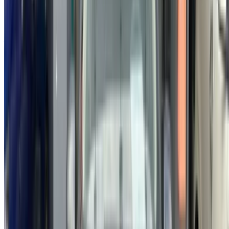
Vous avez des voitures à louer ou à vendre ?
Atteindre des milliers de personnes chaque jour.
Référencez vos voitures
Des moyens flexibles pour payer directement votre
partenaire
/ Ressources
Voitures occasion Agadir
Voitures occasion Casablanca
Voitures occasion Fès
Voitures occasion Marrakech
Voitures occasion Nador
Voitures occasion Oujda
Voitures occasion Rabat
Voitures occasion Tanger
Aéroport de Casablanca
Aéroport de Marrakech