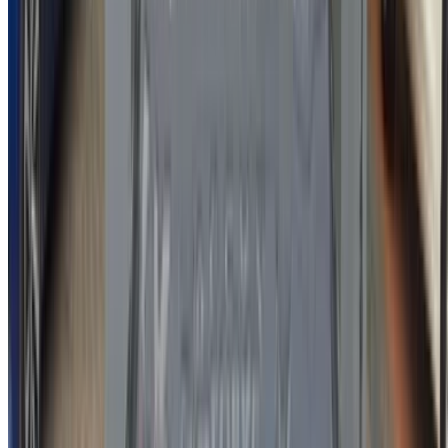
Italian
German
X
Fermer
Compris !