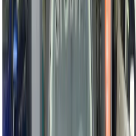
Log In. Take the Wheel.
Continuer
Or
Vous n'avez pas de compte ?
S'inscrire
Vous avez déjà un compte?
Connexion
Votre plateforme unique pour explorer les meilleures offres
de location de voitures et de voitures d'occasion à travers le
Maroc. Des options économiques aux voitures de luxe,
trouvez la bonne voiture pour votre voyage. OneClickDrive
vous aide à trouver des fournisseurs locaux de confiance,
afin que vous puissiez profiter d'une expérience fluide et
sans stress.