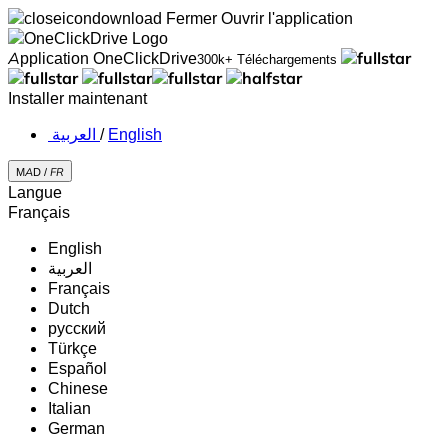
Fermer
Ouvrir l'application
Application OneClickDrive
300k+ Téléchargements
Installer maintenant
‏العربية ‏
/
English
MAD /
FR
Langue
Français
English
‏العربية‏
Français
Dutch
русский
Türkçe
Español
Chinese
Italian
German