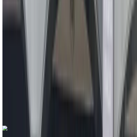
à vendre en Agadir: Bleu marine Berline, Diesel Voiture,
Autres Spécifications, Manuel 4-porte
Aéroport Agadir, Agadir
Aéroport Agadir,
Agadir
2025
Autres Spécifications
MAD 189,000
53780 km
EMI
MAD 2,354
Manuel Transmission
Bleu marine couleur
Aéroport Agadir, Agadir
Aéroport Agadir,
Agadir
Appeler
212663841439
WhatsApp
Renault clio 5 1.5 dCi Explore 2021