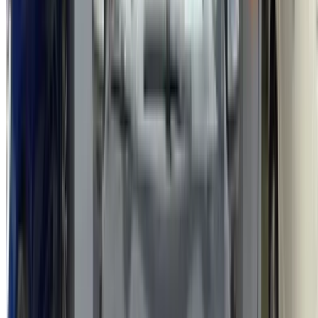
/ Entreprise
Plan du site XML
Blog sur la location de voitures
/ Soutien
+212708880005
info@oneclickdrive.com
/ Entreprises
sales@oneclickdrive.com
Vous avez des voitures à louer ou à vendre ?
Atteindre des milliers de personnes chaque jour.
Référencez vos voitures
Des moyens flexibles pour payer directement votre