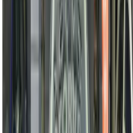
sociétés de location de voitures ou par nous-mêmes.
×
OTP incorrect
Connectez-vous pour accéder à vos favoris,
suivre les offres et réserver plus rapidement.
Continuer
ou
Vous n'avez pas de compte ?
S'inscrire
Vous avez déjà un compte ?
Connexion
×
OTP incorrect
Créer un compte. Obtenez de meilleures conditions.