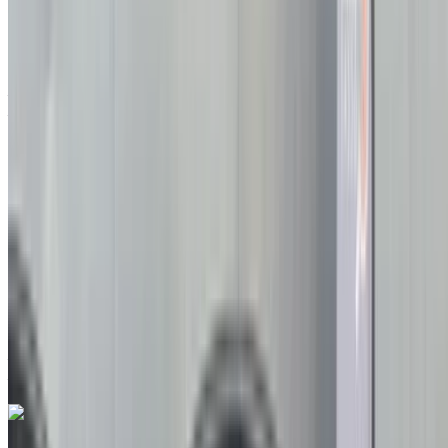
à vendre en Agadir: Berline, Diesel Voiture, Autres
Spécifications, Manuel 4-porte
Aéroport Agadir, Agadir
Aéroport Agadir,
Agadir
2023
Autres Spécifications
MAD 164,000
101662 km
EMI
MAD 2,043
Manuel Transmission
Aéroport Agadir, Agadir
Aéroport Agadir,
Agadir
Appeler
212663841439
WhatsApp
Renault clio 5 1.5 dCi Espirit Alpine 2024