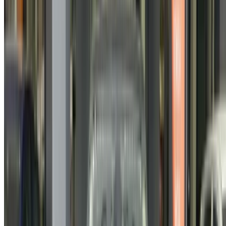
Renault clio 5 1.5 dCi Explore (Orange), 2021
155,000
Acheter a Renault clio 5 Berline en Agadir, Maroc. Différents
modèles dont 2025, 2024, 2023 et plus de clio 5 sont
disponibles à l'achat. Vous trouverez ci-dessous des offres
de tarifs en direct des concessionnaires. Ne payez aucune
commission. Contactez votre revendeur par téléphone,
WhatsApp ou demandez à être rappelé.
NOTE:
Les listes ci-dessus, y compris les prix, sont mises
à jour par les autorités compétentes. vendeurs et
concessionnaires de voitures d'occasion. Si la voiture
n'est pas disponible au prix mentionné (hors TVA),
veuillez
nous informer
et nous vous proposerons la
meilleure alternative. Heureuxl'achat!
Clause de non-responsabilité:
En utilisant ce site web, vous acceptez nos conditions
générales et notre politique de confidentialité et vous
dégagez OneClickDrive.ma de toute responsabilité
concernant des informations incorrectes fournies par les