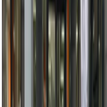
1
Vous cherchez d'autres options ?
Parcourir toutes les voitures
Sauvegarder des voitures. Suivez les prix. Réservez plus
rapidement.
Créer un compte
Comment obtenir le meilleur prix
Compare offers from multiple car companies in the
Maroc, en fonction de votre localisation, de votre
budget et de vos besoins.
Précisez vos préférences : spécifications du véhicule,
caractéristiques du véhicule, etc.
Présélectionnez les meilleures offres par fournisseur et
contactez-les directement par téléphone, WhatsApp ou
demandez à être rappelé.
Veillez à demander des photos et des spécifications
réelles de la voiture avant de conclure l'accord.