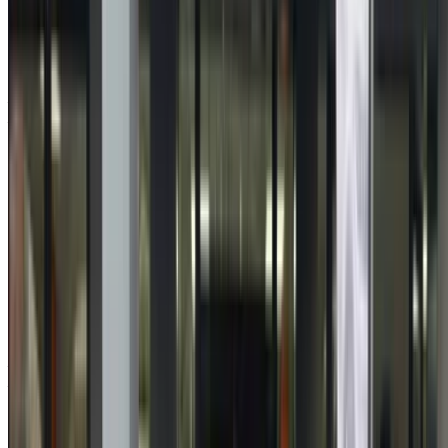
Renault clio 5 Clio5 1.5 dCi Life 2022
à vendre en Agadir: Berline, Diesel Voiture, Autres
Spécifications, Manuel 4-porte
Aéroport Agadir, Agadir
Aéroport Agadir,
Agadir
2022
Autres Spécifications
MAD 163,000
104241 km
EMI
MAD 2,030
Manuel Transmission
Aéroport Agadir, Agadir
Aéroport Agadir,
Agadir
Appeler
212663841439
WhatsApp
Montrer 1 - 7 de 7 voitures