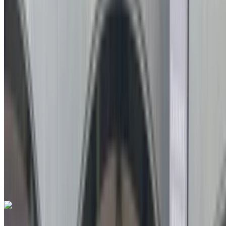
à vendre en Agadir: Berline, Diesel Voiture, Autres
Spécifications, Manuel 4-porte
Aéroport Agadir, Agadir
Aéroport Agadir,
Agadir
2024
Autres Spécifications
MAD 215,000
69800 km
EMI
MAD 2,678
Manuel Transmission
Aéroport Agadir, Agadir
Aéroport Agadir,
Agadir
Appeler
212663841439
WhatsApp
Renault clio 5 1.5 dCi Authentic 2025