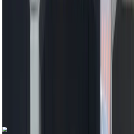
à vendre en Agadir: Orange Berline, Diesel Voiture, Autres
Spécifications, Manuel 4-porte
Aéroport Agadir, Agadir
Aéroport Agadir,
Agadir
2021
Autres Spécifications
MAD 155,000
116491 km
EMI
MAD 1,931
Manuel Transmission
Orange couleur
Aéroport Agadir, Agadir
Aéroport Agadir,
Agadir
Appeler
212663841439
WhatsApp