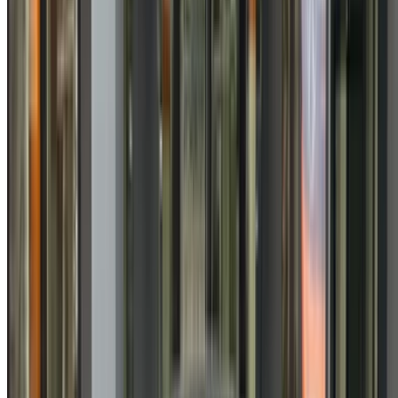
Réservez directement, sans majoration!
Pourquoi acheter une voiture sur OneClickDrive.ma ?
Recherchez parmi le plus grand nombre de marques et de
modèles de voitures à louer en Agadir. Réservez des
locations de voitures économiques, de SUV, de voitures de
luxe, de voitures de sport et bien plus encore, directement
auprès des agences de location de voitures locales.
Utilisé Renault clio 5 Voiture Voiture prix en
Agadir
Prix
MAD
Renault clio 5 1.5 dCi Life (), 2021
145,000
MAD
Renault clio 5 1.5 dCi Authentic (), 2023
164,000
MAD
Renault clio 5 1.5 dCi Espirit Alpine (), 2024
215,000
Renault clio 5 1.5 dCi Authentic (Bleu marine),
MAD
2025
189,000
MAD