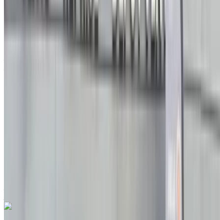
Renault clio 5 1.5 dCi Life 2021
à vendre en Agadir: Berline, Diesel Voiture, Autres
Spécifications, Manuel 4-porte
Aéroport Agadir, Agadir
Aéroport Agadir,
Agadir
2021
Autres Spécifications
MAD 145,000
96800 km
EMI
MAD 1,806
Manuel Transmission
Aéroport
Agadir, Agadir
Aéroport Agadir, Agadir
Appeler
212663841439
WhatsApp
Renault clio 5 1.5 dCi Authentic 2023