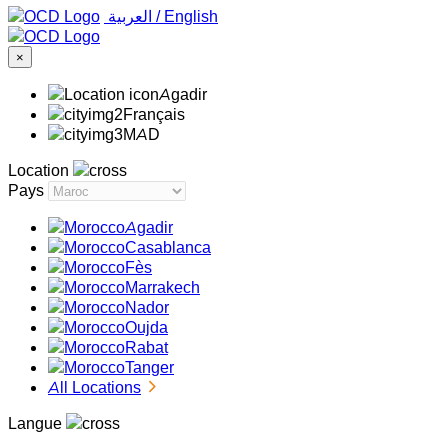
‏العربية ‏
/
English
×
Agadir
Français
MAD
Location
Pays
Agadir
Casablanca
Fès
Marrakech
Nador
Oujda
Rabat
Tanger
All Locations
Langue