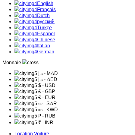
English
Français
Dutch
русский
Türkçe
Español
Chinese
Italian
German
Monnaie
د.إ
- MAD
د.إ
- AED
$
- USD
£
- GBP
€
- EUR
- SAR
SR
- KWD
KD
₽
- RUB
₹
- INR
Location Voiture