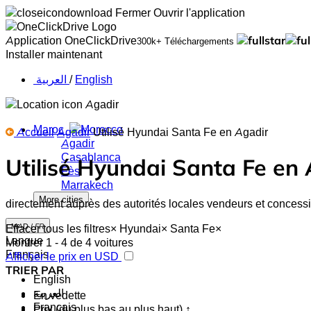
Fermer
Ouvrir l'application
Application OneClickDrive
300k+ Téléchargements
Installer maintenant
‏العربية ‏
/
English
Agadir
Maroc
Accueil
Agadir
Utilisé Hyundai Santa Fe en Agadir
Agadir
Casablanca
Utilisé Hyundai Santa Fe en
Fès
Marrakech
More cities
directement auprès des autorités locales vendeurs et concessi
Effacer tous les filtres
×
Hyundai
×
Santa Fe
×
MAD /
FR
Langue
Montrer 1 - 4 de 4 voitures
Français
Afficher le prix en USD
TRIER PAR
English
‏العربية‏
En vedette
Français
Prix (du plus bas au plus haut) ↑