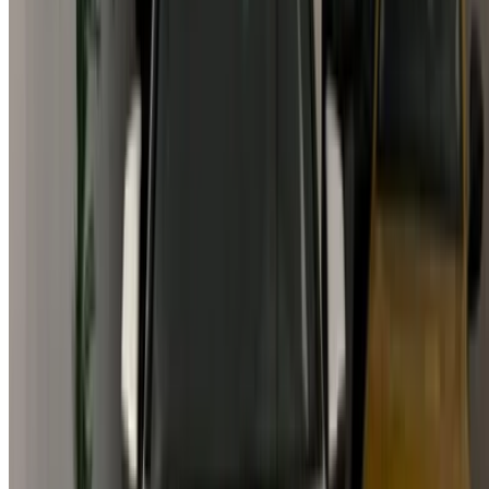
partenaire
/ Ressources
Voitures occasion Agadir
Voitures occasion Casablanca
Voitures occasion Fès
Voitures occasion Marrakech
Voitures occasion Nador
Voitures occasion Oujda
Voitures occasion Rabat
Voitures occasion Tanger
Aéroport de Casablanca
Aéroport de Marrakech
/ Entreprise
Plan du site XML
Blog sur la location de voitures
/ Soutien
+212708880005