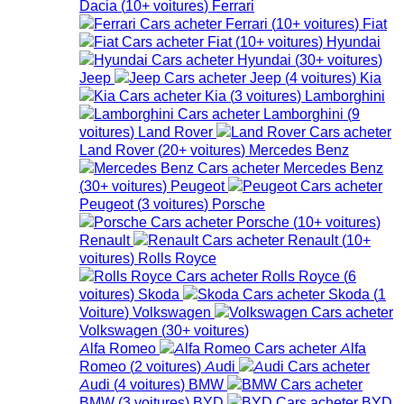
Dacia
(
10+
voitures
)
Ferrari
Ferrari
(
10+
voitures
)
Fiat
Fiat
(
10+
voitures
)
Hyundai
Hyundai
(
30+
voitures
)
Jeep
Jeep
(
4
voitures
)
Kia
Kia
(
3
voitures
)
Lamborghini
Lamborghini
(
9
voitures
)
Land Rover
Land Rover
(
20+
voitures
)
Mercedes Benz
Mercedes Benz
(
30+
voitures
)
Peugeot
Peugeot
(
3
voitures
)
Porsche
Porsche
(
10+
voitures
)
Renault
Renault
(
10+
voitures
)
Rolls Royce
Rolls Royce
(
6
voitures
)
Skoda
Skoda
(
1
Voiture
)
Volkswagen
Volkswagen
(
30+
voitures
)
Alfa Romeo
Alfa
Romeo
(
2
voitures
)
Audi
Audi
(
4
voitures
)
BMW
BMW
(
3
voitures
)
BYD
BYD