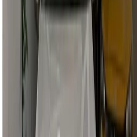
info@oneclickdrive.com
/ Entreprises
sales@oneclickdrive.com
Vous avez des voitures à louer ou à vendre ?
Atteindre des milliers de personnes chaque jour.
Référencez vos voitures
Des moyens flexibles pour payer directement votre
partenaire