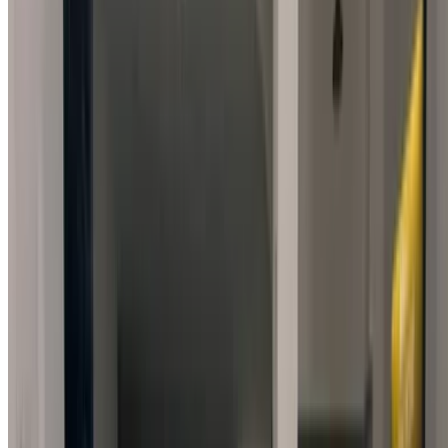
1
Vous cherchez d'autres options ?
Parcourir toutes les voitures
Sauvegarder des voitures. Suivez les prix. Réservez plus
rapidement.
Créer un compte
Comment obtenir le meilleur prix
Compare offers from multiple car companies in the
Maroc, en fonction de votre localisation, de votre
budget et de vos besoins.
Précisez vos préférences : spécifications du véhicule,
caractéristiques du véhicule, etc.
Présélectionnez les meilleures offres par fournisseur et
contactez-les directement par téléphone, WhatsApp ou
demandez à être rappelé.
Veillez à demander des photos et des spécifications