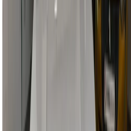
Casa-Oasis, Route de Nouasseur, Casablanca 20000,
Maroc
©OneClickDrive 2026.
Tous droits réservés
Suivez-nous sur:
English
‏العربية‏
Français
Dutch
русский
Türkçe
Español
Chinese
Italian
German
X
Fermer
Compris !