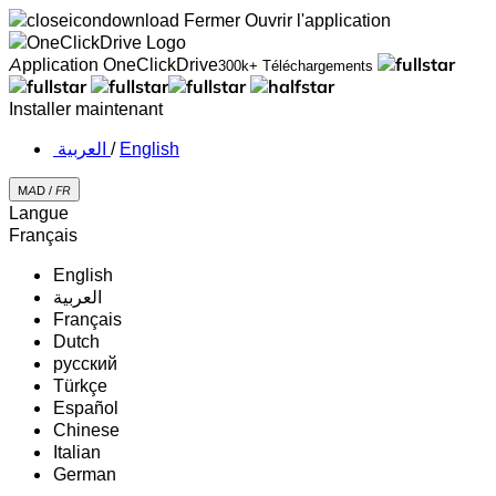
Fermer
Ouvrir l'application
Application OneClickDrive
300k+ Téléchargements
Installer maintenant
‏العربية ‏
/
English
MAD /
FR
Langue
Français
English
‏العربية‏
Français
Dutch
русский
Türkçe
Español
Chinese
Italian
German