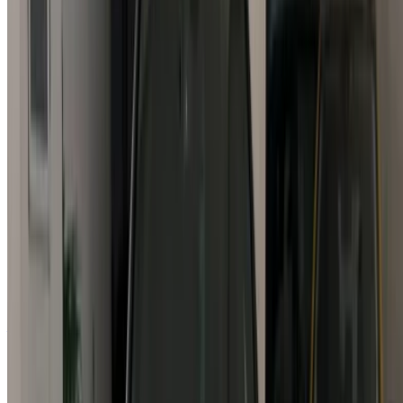
Vous n'avez pas de compte ?
S'inscrire
Vous avez déjà un compte?
Connexion
Votre plateforme unique pour explorer les meilleures offres
de location de voitures et de voitures d'occasion à travers le
Maroc. Des options économiques aux voitures de luxe,
trouvez la bonne voiture pour votre voyage. OneClickDrive
vous aide à trouver des fournisseurs locaux de confiance,
afin que vous puissiez profiter d'une expérience fluide et
sans stress.
Vous avez des voitures à louer ou à vendre ?
Atteindre des milliers de personnes chaque jour.
Référencez vos voitures
Des moyens flexibles pour payer directement votre