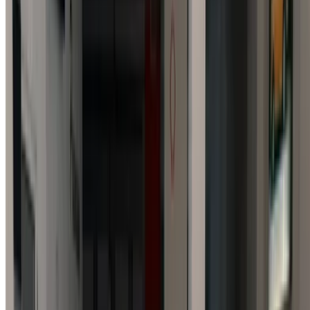
NOTE:
Les listes ci-dessus, y compris les prix, sont mises
à jour par les autorités compétentes. vendeurs et
concessionnaires de voitures d'occasion. Si la voiture
n'est pas disponible au prix mentionné (hors TVA),
veuillez
nous informer
et nous vous proposerons la
meilleure alternative. Heureuxl'achat!
Clause de non-responsabilité:
En utilisant ce site web, vous acceptez nos conditions
générales et notre politique de confidentialité et vous
dégagez OneClickDrive.ma de toute responsabilité
concernant des informations incorrectes fournies par les
sociétés de location de voitures ou par nous-mêmes.
×
OTP incorrect
Connectez-vous pour accéder à vos favoris,
suivre les offres et réserver plus rapidement.