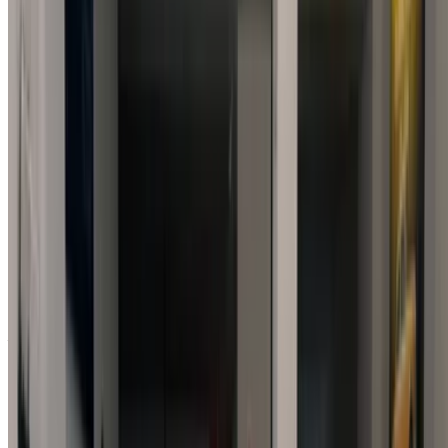
réelles de la voiture avant de conclure l'accord.
Réservez directement, sans majoration!
Pourquoi acheter une voiture sur OneClickDrive.ma ?
Recherchez parmi le plus grand nombre de marques et de
modèles de voitures à louer en Agadir. Réservez des
locations de voitures économiques, de SUV, de voitures de
luxe, de voitures de sport et bien plus encore, directement
auprès des agences de location de voitures locales.
Utilisé BMW SÉRIE 2 Voiture Voiture prix en
Agadir
Prix
BMW SERIE 2 218d Lounge (Blanc), 2023
MAD 355,000
Acheter a BMW SÉRIE 2 Berline en Agadir, Maroc.
Différents modèles dont 2023 de SÉRIE 2 sont disponibles à
l'achat. Vous trouverez ci-dessous des offres de tarifs en
direct des concessionnaires. Ne payez aucune commission.
Contactez votre revendeur par téléphone, WhatsApp ou
demandez à être rappelé.