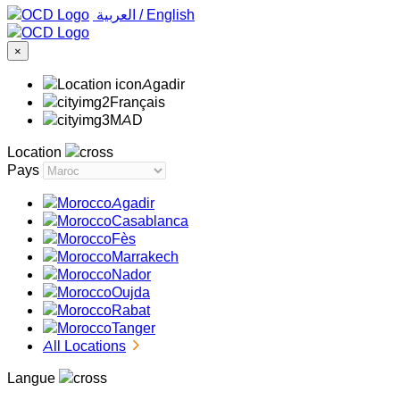
‏العربية ‏
/
English
×
Agadir
Français
MAD
Location
Pays
Agadir
Casablanca
Fès
Marrakech
Nador
Oujda
Rabat
Tanger
All Locations
Langue