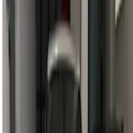
Continuer
ou
Vous n'avez pas de compte ?
S'inscrire
Vous avez déjà un compte ?
Connexion
×
OTP incorrect
Créer un compte. Obtenez de meilleures conditions.
Log In. Take the Wheel.
Continuer
Or