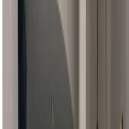
BMW SERIE 2 218d Lounge 2023
à vendre en Agadir: Blanc Berline, Diesel Voiture, Autres
Spécifications, Auto 4-porte
Aéroport Agadir, Agadir
Aéroport Agadir,
Agadir
2023
Autres Spécifications
MAD 355,000
108465 km
EMI
MAD 4,422
Auto Transmission
Blanc couleur
Aéroport
Agadir, Agadir
Aéroport Agadir, Agadir
Appeler
212663841439
WhatsApp
Montrer 1 - 1 de 1 voitures