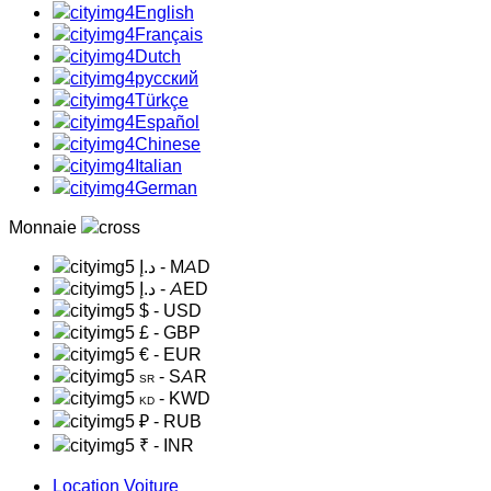
English
Français
Dutch
русский
Türkçe
Español
Chinese
Italian
German
Monnaie
د.إ
- MAD
د.إ
- AED
$
- USD
£
- GBP
€
- EUR
- SAR
SR
- KWD
KD
₽
- RUB
₹
- INR
Location Voiture