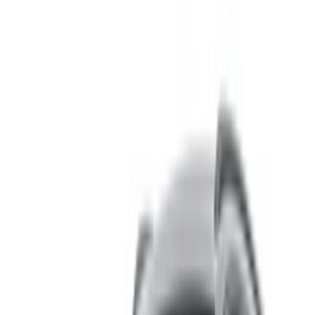
号，包括 2023 的 添越 可供出租。下面列出的是供应商直接
提供的每日、每周和每月费率的实时报价。 支付零佣金或预
订费。分行取件免费 阿加迪尔国际机场. 对于您所在位置的可
用性和交付，或 阿加迪尔 在您喜欢的日期和时间机场，请咨
询供应商。通过电话、WhatsApp 与他们联系或请求回电。
欢迎访问 OneClickDrive.ma - 摩洛哥 最大的汽车市场。我们
的合作汽车租赁合作伙伴实时更新他们的 OneClickDrive 库
存，以便您始终看到最新价格。浏览、过滤、筛选并直接联系
租车供应商。提及您在 OneClickDrive.com 上看到了他们的
广告以获得最优惠的价格。请放心，点击即可获得最佳租车优
惠！
笔记:
上述列表（包括价格）的更新工作由相关的 汽车租赁公
司.如果上述价格（不含增值税）无法提供该车，请
通知我们
我们将为您提供最佳替代方案。快乐出租!
免责声明:
使用本网站即表示您同意我们的条款和条件以及隐私政策，并