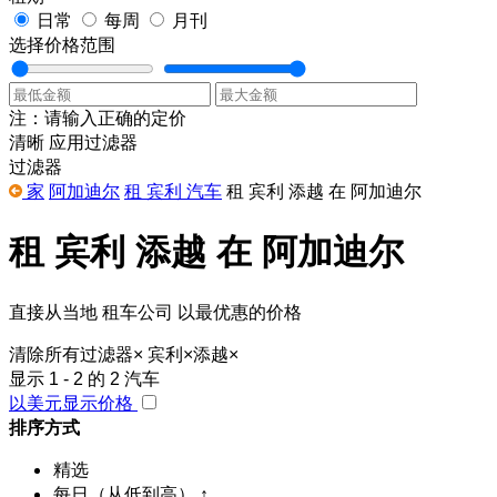
日常
每周
月刊
选择价格范围
注：请输入正确的定价
清晰
应用过滤器
过滤器
家
阿加迪尔
租 宾利 汽车
租 宾利 添越 在 阿加迪尔
租 宾利 添越 在 阿加迪尔
直接从当地 租车公司 以最优惠的价格
清除所有过滤器
×
宾利
×
添越
×
显示 1 - 2 的 2 汽车
以美元显示价格
排序方式
精选
每日（从低到高） ↑