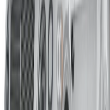
English
‏العربية‏
Français
Dutch
русский
Türkçe
Español
Chinese
Italian
German
X
关闭
知道了！