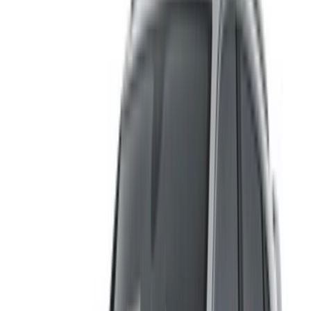
免除 OneClickDrive.ma 对汽车租赁公司或我们提供的任何错
误信息的责任。
×
错误密码
登录访问您的收藏夹,
跟踪优惠，更快预订。
继续
或者
没有账户？
注册
已有账户？
登录
×
错误密码