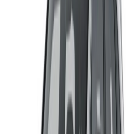
创建账户。推动更好的交易。
Log In. Take the Wheel.
继续
Or
没有账户？
注册
已有帐户?
登录
您的一站式平台，探索摩洛哥最优惠的汽车租赁和二手车。从
经济实惠的选择到豪华驾驶，为您的旅程找到最合适的汽车。
OneClickDrive 为您匹配值得信赖的当地供应商，让您享受畅
通无阻的体验。