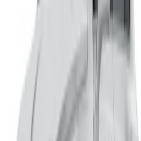
/ 公司
站点地图 XML
租车博客
/ 支持
+212708880005
info@oneclickdrive.com
/ 商业
sales@oneclickdrive.com
有汽车出租或出售吗？
每天接触数千人
列出您的汽车