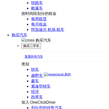
轿跑车
敞篷车
按时间段划分的租金
每周租赁
每月租金
阿加迪尔 机场 租车
购买汽车
购买汽车
购买二手车
查看所有汽车
类别
轿车
新的
越野车
豪车
紧凑型轿车
经济
跨界车
加入 OneClickDrive
列出您的待售汽车