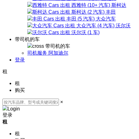
西雅特
(
10+
汽车
)
斯柯达
斯柯达
(
2
汽车
)
丰田
丰田
(
5
汽车
)
大众汽车
大众汽车
(
4
汽车
)
沃尔沃
沃尔沃
(
1
车
)
带司机的车
带司机的车
司机服务 阿加迪尔
登录
租
租
购买
×
登录
租
租