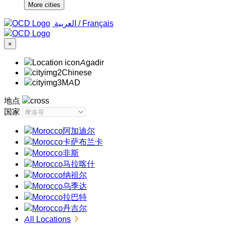
More cities
‏العربية ‏
/
Français
×
Agadir
Chinese
MAD
地点
国家
阿加迪尔
卡萨布兰卡
非斯
马拉喀什
纳祖尔
乌季达
拉巴特
丹吉尔
All Locations