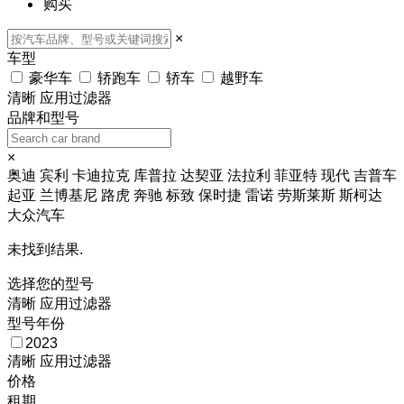
购买
×
车型
豪华车
轿跑车
轿车
越野车
清晰
应用过滤器
品牌和型号
×
奥迪
宾利
卡迪拉克
库普拉
达契亚
法拉利
菲亚特
现代
吉普车
起亚
兰博基尼
路虎
奔驰
标致
保时捷
雷诺
劳斯莱斯
斯柯达
大众汽车
未找到结果.
选择您的型号
清晰
应用过滤器
型号年份
2023
清晰
应用过滤器
价格
租期