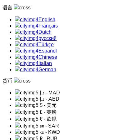
语言
English
Français
Dutch
русский
Türkçe
Español
Chinese
Italian
German
货币
د.إ
- MAD
د.إ
- AED
$
- 美元
£
- 英镑
€
- 欧规
- SAR
SR
- KWD
KD
₽
- RUB