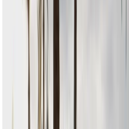
Renault Megane 2024
Аэропорт Рабат-Сале, Рабат
Аэропорт
Рабат-Сале, Рабат
2024
Евро
Седан
Бензин
MAD 580
/ день
Неограниченное количество
MAD 15,600
/ мо.
6000 км
Страхование включено
Механическая коробка передач
Бесплатная доставка
Аэропорт Рабат-
Сале, Рабат
Аэропорт Рабат-Сале, Рабат
Звоните на
+212708889994
Whatsapp