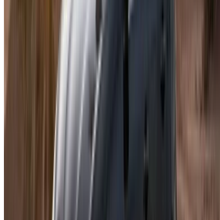
Гибкие способы прямой оплаты партнеру
Casa-Oasis, Route de Nouasseur, Касабланка 20000,
Марокко
©OneClickDrive 2026.
Все права защищены
Следите за нами на:
English
‏العربية‏
Français
Dutch
русский
Türkçe
Español
Chinese