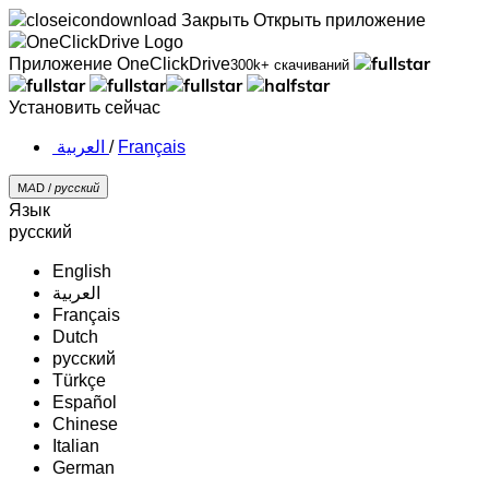
Закрыть
Открыть приложение
Приложение OneClickDrive
300k+ скачиваний
Установить сейчас
‏العربية ‏
/
Français
MAD /
русский
Язык
русский
English
‏العربية‏
Français
Dutch
русский
Türkçe
Español
Chinese
Italian
German