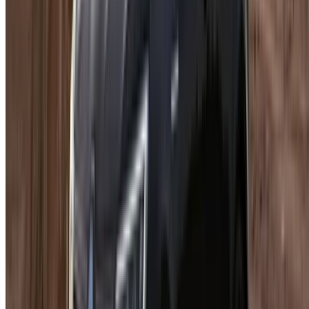
Italian
German
X
Закрыть
Понятно!