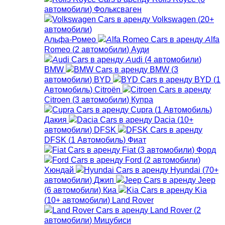
автомобили
)
Фольксваген
Volkswagen
(
20+
автомобили
)
Альфа-Ромео
Alfa
Romeo
(
2
автомобили
)
Ауди
Audi
(
4
автомобили
)
BMW
BMW
(
3
автомобили
)
BYD
BYD
(
1
Автомобиль
)
Citroën
Citroen
(
3
автомобили
)
Купра
Cupra
(
1
Автомобиль
)
Дакия
Dacia
(
10+
автомобили
)
DFSK
DFSK
(
1
Автомобиль
)
Фиат
Fiat
(
3
автомобили
)
Форд
Ford
(
2
автомобили
)
Хюндай
Hyundai
(
70+
автомобили
)
Джип
Jeep
(
6
автомобили
)
Киа
Kia
(
10+
автомобили
)
Land Rover
Land Rover
(
2
автомобили
)
Мицубиси