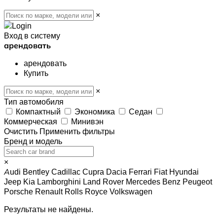
×
Вход в систему
арендовать
арендовать
Купить
×
Тип автомобиля
Компактный
Экономика
Седан
Коммерческая
Минивэн
Очистить
Применить фильтры
Бренд и модель
×
Audi
Bentley
Cadillac
Cupra
Dacia
Ferrari
Fiat
Hyundai
Jeep
Kia
Lamborghini
Land Rover
Mercedes Benz
Peugeot
Porsche
Renault
Rolls Royce
Volkswagen
Результаты не найдены.