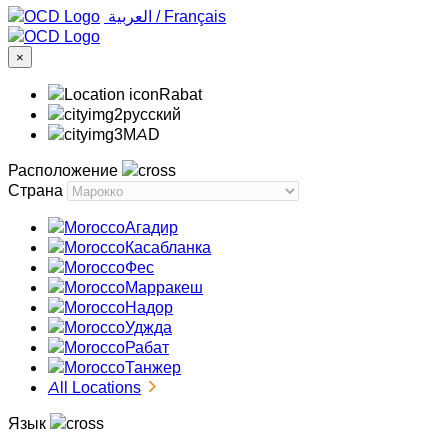
‏العربية ‏
/
Français
×
Rabat
русский
MAD
Расположение
Страна
Агадир
Касабланка
Фес
Марракеш
Надор
Уджда
Рабат
Танжер
All Locations
Язык