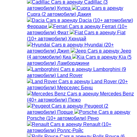
Cadillac
(
3
автомобили
)
Купра
Cupra
(
2
автомобили
)
Дакия
Dacia
(
10+
автомобили
)
Феррари
Ferrari
(
10+
автомобили
)
Фиат
Fiat
(
10+
автомобили
)
Хюндай
Hyundai
(
20+
автомобили
)
Джип
Jeep
(
4
автомобили
)
Киа
Kia
(
5
автомобили
)
Ламборджини
Lamborghini
(
9
автомобили
)
Land Rover
Land Rover
(
20+
автомобили
)
Мерседес Бенц
Mercedes Benz
(
40+
автомобили
)
Пежо
Peugeot
(
2
автомобили
)
Порше
Porsche
(
10+
автомобили
)
Рено
Renault
(
10+
автомобили
)
Роллс-Ройс
Rolls Royce
(
6