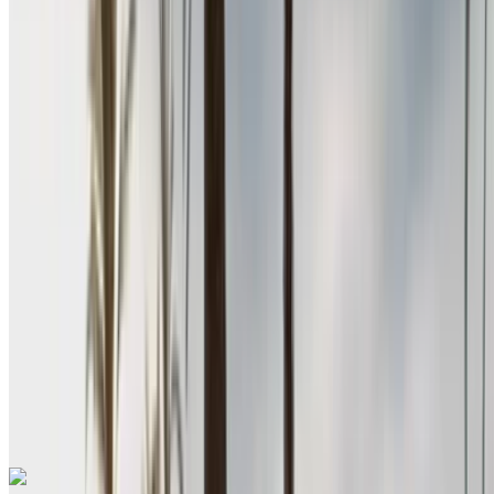
Аэропорт Рабат-Сале, Рабат
Аэропорт
Рабат-Сале, Рабат
2024
Евро
Седан
Дизельное топливо
MAD 400
/ день
Неограниченное количество
MAD 10,500
/ мо.
6000 км
Страхование включено
Автоматическая трансмиссия
Бесплатная доставка
Аэропорт Рабат-
Сале, Рабат
Аэропорт Рабат-Сале, Рабат
Звоните на
+212708889994
Whatsapp