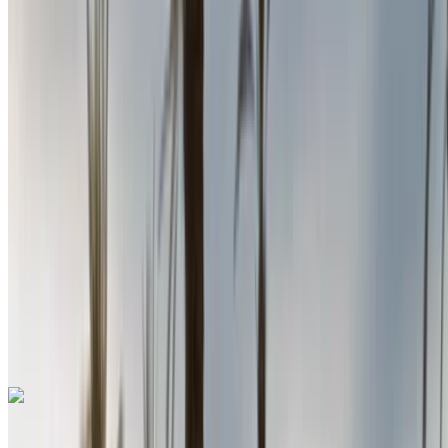
2024
Евро
Седан
Дизельное топливо
MAD 580
/ день
Неограниченное количество
MAD 15,600
/ мо.
6000 км
Страхование включено
Автоматическая трансмиссия
Бесплатная доставка
Аэропорт Рабат-
Сале, Рабат
Аэропорт Рабат-Сале, Рабат
Звоните на
+212708889994
Whatsapp
Renault Megane 2024