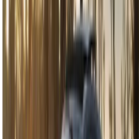
×
Неверный OTP
Войдите в систему, чтобы получить доступ к
избранному,
Отслеживайте предложения и бронируйте быстрее.
Продолжить
или
У вас нет аккаунта?
Зарегистрироваться
У вас уже есть аккаунт?
Вход в систему
×
Неверный OTP
Создайте учетную запись. Заключите лучшую