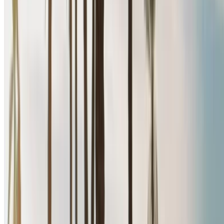
Сале, Рабат
Аэропорт Рабат-Сале, Рабат
Звоните на
+212708889994
Whatsapp
Показать 1 - 5 из 5 автомобили
1
Ищете другие варианты?
Просмотреть все автомобили
Сохраняйте автомобили. Отслеживайте цены.
Бронируйте быстрее.
Создать аккаунт
Как получить лучшую сделку
Compare offers from multiple rent a car companies in
the Марокко, Фильтр основан на вашем
местоположении, бюджете и требованиях.
Сузьте круг своих предпочтений: характеристики