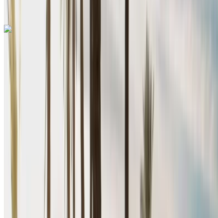
Звоните на
+212708889994
Whatsapp
Renault Megane 2024
Аэропорт Рабат-Сале, Рабат
Аэропорт
Рабат-Сале, Рабат
2024
Евро
Седан
Дизельное топливо
MAD 640
/ день
Неограниченное количество
MAD 15,200
/ мо.
6000 км
Страхование включено
Механическая коробка передач
Бесплатная доставка
Аэропорт Рабат-