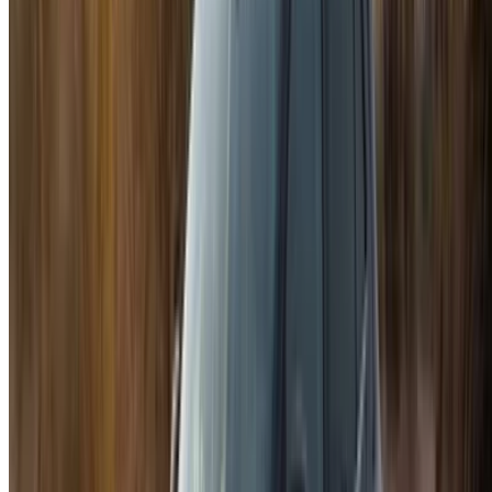
напряженным опытом.
У вас есть автомобили для аренды или продажи?
Охватывайте тысячи людей ежедневно.
Перечислите свои автомобили
Гибкие способы прямой оплаты партнеру
/ Ресурсы
Прокат автомобилей Агадир
Прокат автомобилей Касабланка
Прокат автомобилей Фес
Прокат автомобилей Марракеш
Прокат автомобилей Надор
Прокат автомобилей Уджда
Прокат автомобилей Рабат
Прокат автомобилей Танжер
Аэропорт Касабланки