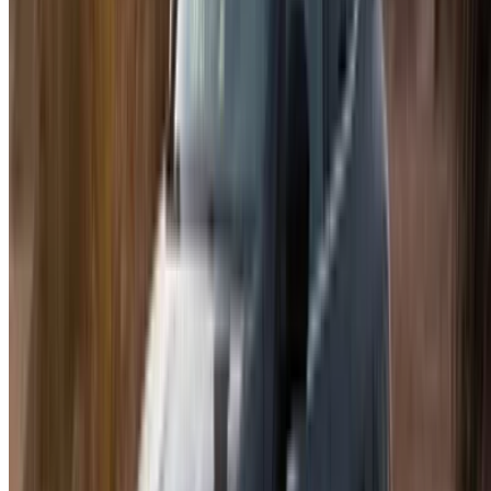
Аэропорт Марракеша
/ Компания
XML-файл Sitemap
Блог о прокате автомобилей
/ Поддержка
+212708880005
info@oneclickdrive.com
/ Бизнес
sales@oneclickdrive.com
У вас есть автомобили для аренды или продажи?
Охватывайте тысячи людей ежедневно.
Перечислите свои автомобили