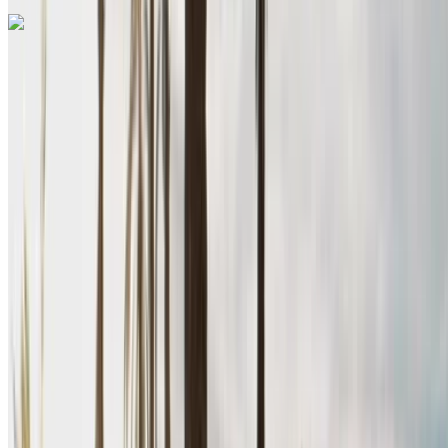
Renault Megane 2024
Аэропорт Рабат-Сале, Рабат
Аэропорт
Рабат-Сале, Рабат
2024
Евро
Седан
Дизельное топливо
MAD 600
/ день
Неограниченное количество
MAD 15,600
/ мо.
6000 км
Страхование включено
Механическая коробка передач
Бесплатная доставка
Аэропорт Рабат-
Сале, Рабат
Аэропорт Рабат-Сале, Рабат