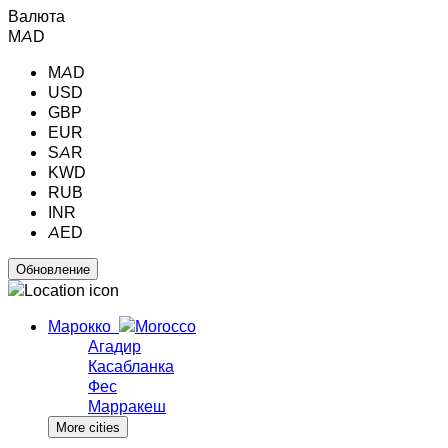
Валюта
MAD
MAD
USD
GBP
EUR
SAR
KWD
RUB
INR
AED
Марокко
Агадир
Касабланка
Фес
Марракеш
More cities