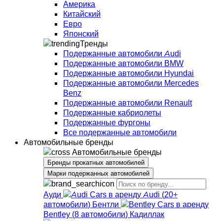
Америка
Китайский
Евро
Японский
Тренды
Подержанные автомобили Audi
Подержанные автомобили BMW
Подержанные автомобили Hyundai
Подержанные автомобили Mercedes
Benz
Подержанные автомобили Renault
Подержанные кабриолеты
Подержанные фургоны
Все подержанные автомобили
Автомобильные бренды
Автомобильные бренды
Бренды прокатных автомобилей
Марки подержанных автомобилей
Ауди
Audi
(
20+
автомобили
)
Бентли
Bentley
(
8
автомобили
)
Кадиллак