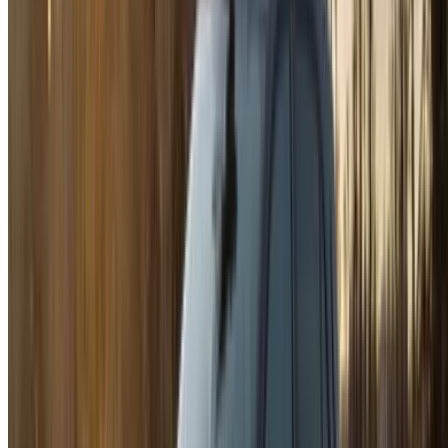
сделку.
Log In. Take the Wheel.
Продолжить
Or
У вас нет аккаунта?
Зарегистрироваться
Уже есть аккаунт?
Вход в систему
Ваша универсальная платформа для поиска лучших
предложений по аренде автомобилей и подержанных
автомобилей по всему Марокко. От бюджетных
вариантов до роскошных автомобилей - найдите
подходящий автомобиль для вашего путешествия.
OneClickDrive поможет вам найти надежных местных
поставщиков, чтобы вы могли насладиться гладким и не