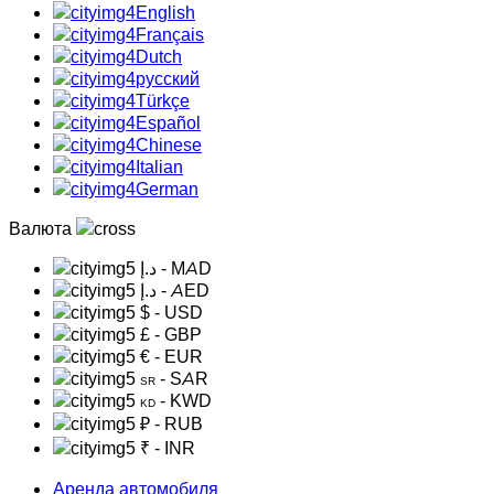
English
Français
Dutch
русский
Türkçe
Español
Chinese
Italian
German
Валюта
د.إ
- MAD
د.إ
- AED
$
- USD
£
- GBP
€
- EUR
- SAR
SR
- KWD
KD
₽
- RUB
₹
- INR
Аренда автомобиля