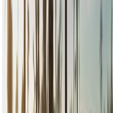
(Черный), 2024
Рено Меган
MAD 640
MAD 4,000
MAD 15,200
(Черный), 2024
Аренда и самостоятельное вождение a Рено Меган
Седан в Рабат, Марокко. Различные модели, включая
2024 из Меган доступны для аренды. Ниже
представлены предложения с ценами за день, неделю и
месяц напрямую от поставщиков. Не платите никаких
комиссионных или сборов за бронирование. Забрать
филиал можно бесплатно из Аэропорт Рабат-Сале. Для
получения информации о наличии и доставке в ваше
местоположение или Рабат аэропорт в удобное для вас
время и дату, пожалуйста, уточняйте у поставщика.
Свяжитесь с ними по телефону, WhatsApp или запросите
обратный звонок.
Добро пожаловать на OneClickDrive.ma - Марокко
крупнейший автомобильный рынок.Наши партнеры по
аренде автомобилей обновляют свои акции для
OneClickDrive в режиме реального времени, поэтому вы
всегда видите самые свежие цены. Просматривайте,
фильтруйте, составляйте короткий список и