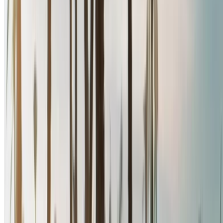
автомобиля, лимит пробега, включенная страховка,
особенности автомобиля и так далее.
Составьте короткий список лучших предложений от
поставщика услуг по аренде автомобилей и
свяжитесь с ними напрямую по телефону, WhatsApp
или запросите обратный звонок.
Не забудьте попросить реальные фотографии и
технические характеристики автомобиля перед
заключением сделки.
Бронируйте напрямую, без наценок!
Рено Меган Автомобиль Автомобиль
стоимость аренды в Рабат
Ежедневно
Еженедельник
Ежемесячная
Рено Меган
MAD 580
MAD 3,900
MAD 15,600
(Черный), 2024
Рено Меган
MAD 400
MAD 2,660
MAD 10,500
(Черный), 2024
Рено Меган
MAD 580
MAD 3,900
MAD 15,600
(Черный), 2024
Рено Меган
MAD 600
MAD 3,900
MAD 15,600