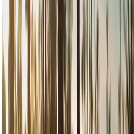
связывайтесь с поставщиком услуг по аренде
автомобилей напрямую. Упомяните, что вы видели их
объявление на OneClickDrive.com, чтобы получить
лучшую цену. Будьте уверены, что лучшие предложения
по аренде автомобилей находятся всего в одном клике
от вас!
ПРИМЕЧАНИЕ:
Приведенные выше списки, включая
цены, обновляются соответствующими компания по
прокату автомобилей. Если автомобиля нет в наличии
по указанной цене (без учета НДС), пожалуйста
информировать нас
и мы свяжемся с вами, предложив
лучшую альтернативу. Счастливоаренда!
Отказ от ответственности:
Используя этот сайт, вы соглашаетесь с нашими
Положениями и условиями и Политикой
конфиденциальности и освобождаете OneClickDrive.ma
от ответственности за любую неверную информацию,
предоставленную компаниями по прокату автомобилей
или нами.