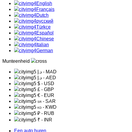
English
Français
Dutch
русский
Türkçe
Español
Chinese
Italian
German
Munteenheid
د.إ
- MAD
د.إ
- AED
$
- USD
£
- GBP
€
- EUR
- SAR
SR
- KWD
KD
₽
- RUB
₹
- INR
Een auto huren