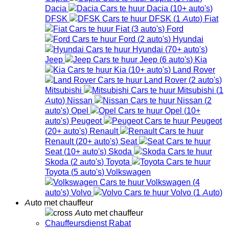
Dacia
Dacia
(
10+
auto's
)
DFSK
DFSK
(
1
Auto
)
Fiat
Fiat
(
3
auto's
)
Ford
Ford
(
2
auto's
)
Hyundai
Hyundai
(
70+
auto's
)
Jeep
Jeep
(
6
auto's
)
Kia
Kia
(
10+
auto's
)
Land Rover
Land Rover
(
2
auto's
)
Mitsubishi
Mitsubishi
(
1
Auto
)
Nissan
Nissan
(
2
auto's
)
Opel
Opel
(
10+
auto's
)
Peugeot
Peugeot
(
20+
auto's
)
Renault
Renault
(
20+
auto's
)
Seat
Seat
(
10+
auto's
)
Skoda
Skoda
(
2
auto's
)
Toyota
Toyota
(
5
auto's
)
Volkswagen
Volkswagen
(
4
auto's
)
Volvo
Volvo
(
1
Auto
)
Auto met chauffeur
Auto met chauffeur
Chauffeursdienst Rabat