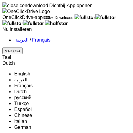
Dichtbij
App openen
OneClickDrive-app
300k+ Downloads
Nu installeren
‏العربية ‏
/
Français
MAD /
Dut
Taal
Dutch
English
‏العربية‏
Français
Dutch
русский
Türkçe
Español
Chinese
Italian
German