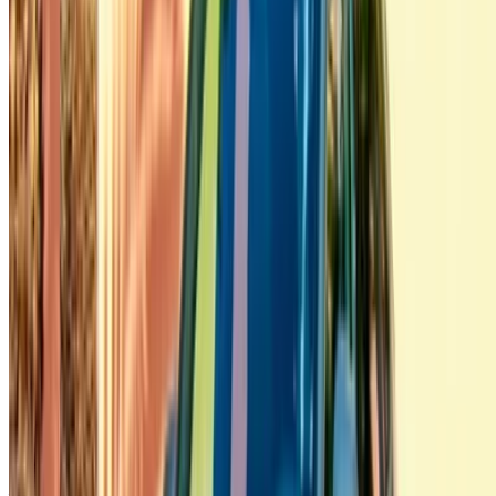
Casablanca luchthaven
Luchthaven Marrakesh
/ Bedrijf
SITEMAP-XML
Autoverhuurblog
/ Steun
+212708880005
info@oneclickdrive.com
/ Bedrijf
sales@oneclickdrive.com
Heb je auto's te huur of te koop?
Bereik dagelijks duizenden mensen.
Adverteer uw auto's