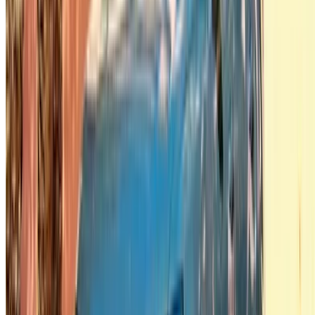
English
‏العربية‏
Français
Dutch
русский
Türkçe
Español
Chinese
Italian
German
X
Dichtbij
Begrepen!