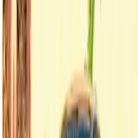
×
Onjuiste OTP
Maak een account aan. Sluit een betere deal.
Log In. Take the Wheel.
Doorgaan
Or
Heb je geen account?
Aanmelden
Ik heb al een account?
Inloggen
Jouw one-stop platform voor de beste aanbiedingen voor
huurauto's en tweedehands auto's in heel Marokko. Van
budgetvriendelijke opties tot luxe auto's, vind de juiste auto
voor uw reis. OneClickDrive helpt u bij het matchen met