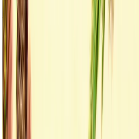
Door deze website te gebruiken, gaat u akkoord met onze
Algemene Voorwaarden en Privacybeleid en vrijwaart u
OneClickDrive.ma van eventuele onjuiste informatie verstrekt
door autoverhuurbedrijven of ons.
×
Onjuiste OTP
Log in om toegang te krijgen tot uw favorieten,
aanbiedingen volgen en sneller boeken.
Doorgaan
of
Heb je geen account?
Aanmelden
Heb je al een account?
Inloggen