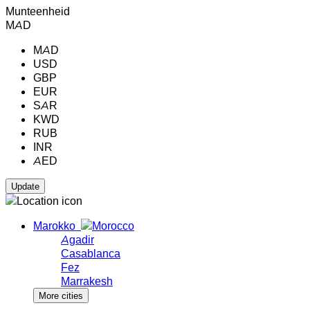
Munteenheid
MAD
MAD
USD
GBP
EUR
SAR
KWD
RUB
INR
AED
Marokko
Agadir
Casablanca
Fez
Marrakesh
More cities