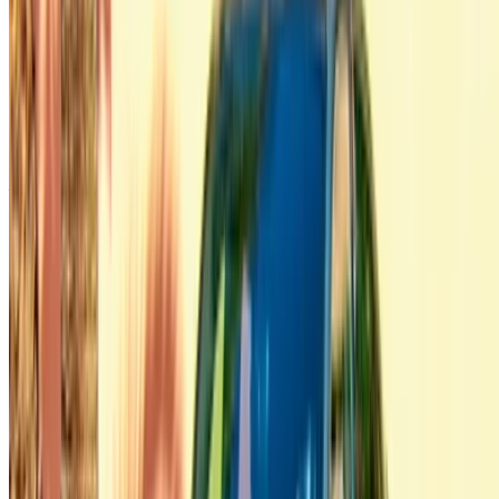
betrouwbare lokale leveranciers, zodat u kunt genieten van
een soepele en stressvrije ervaring.
Heb je auto's te huur of te koop?
Bereik dagelijks duizenden mensen.
Adverteer uw auto's
Flexibele manieren om je partner direct te betalen
/ Bronnen
Autoverhuur Agadir
Autoverhuur Casablanca
Autoverhuur Fez
Autoverhuur Marrakesh
Autoverhuur Nador
Autoverhuur Oujda
Autoverhuur Rabat
Autoverhuur Tanger