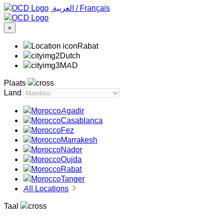
‏العربية ‏
/
Français
×
Rabat
Dutch
MAD
Plaats
Land
Agadir
Casablanca
Fez
Marrakesh
Nador
Oujda
Rabat
Tanger
All Locations
Taal