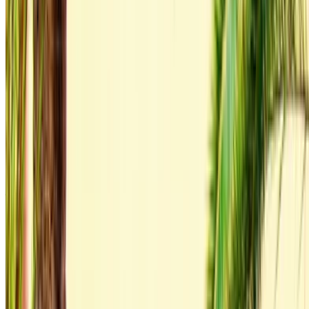
autokenmerken enzovoort.
Maak een shortlist van de beste aanbiedingen van de
autoverhuurder en neem rechtstreeks contact met hen
op via telefoon, WhatsApp of vraag om teruggebeld te
worden.
Zorg ervoor dat u om de daadwerkelijke foto's en
specificaties van de auto vraagt voordat u de deal
voltooit.
Boek direct, vrij van toeslagen!
Audi Q3 S Line Auto Auto huurprijs in Rabat
Dagelijks
Wekelijks
Maandelijks
Audi Q3 S Line (Grijs),
MAD
MAD
MAD 36,000
2023
1,600
9,800
Huren en zelf rijden een Audi Q3 S Line Luxe auto in Rabat,
Marokko. Diverse modellen waaronder: 2023 van Q3 S Line
zijn te huur. Hieronder vindt u live aanbiedingen met tarieven
per dag, per week en per maand rechtstreeks van de
leveranciers. Betaal nul commissie of boekingskosten.
Ophalen bij filiaal is gratis vanaf Rabat Verkoop Luchthaven.