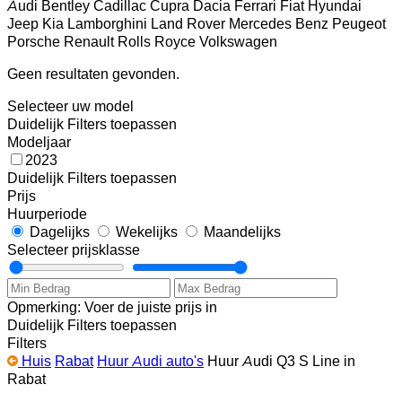
Audi
Bentley
Cadillac
Cupra
Dacia
Ferrari
Fiat
Hyundai
Jeep
Kia
Lamborghini
Land Rover
Mercedes Benz
Peugeot
Porsche
Renault
Rolls Royce
Volkswagen
Geen resultaten gevonden.
Selecteer uw model
Duidelijk
Filters toepassen
Modeljaar
2023
Duidelijk
Filters toepassen
Prijs
Huurperiode
Dagelijks
Wekelijks
Maandelijks
Selecteer prijsklasse
Opmerking: Voer de juiste prijs in
Duidelijk
Filters toepassen
Filters
Huis
Rabat
Huur Audi auto's
Huur Audi Q3 S Line in
Rabat