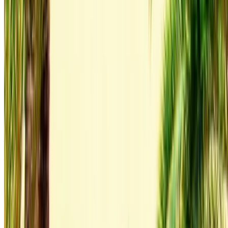
Rabat Verkoop
Luchthaven, Rabat
Rabat Verkoop Luchthaven,
Rabat
Telefoongesprek
+212708889994
Whatsapp
Tonen 1 - 1 van 1 auto's
1
Op zoek naar meer opties?
Blader door alle auto's
Auto's opslaan. Volg prijzen. Sneller boeken.
Account aanmaken
Hoe u de beste deal krijgt
Compare offers from multiple rent a car companies in
the Marokko, filter op basis van uw locatie, budget en
behoefte.
Beperk je tot je voorkeuren: autospecificaties,
kilometerlimiet, verzekering inbegrepen,