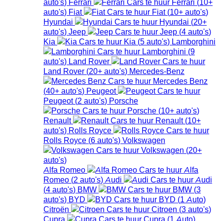
auto's
)
Ferrari
Ferrari
(
10+
auto's
)
Fiat
Fiat
(
10+
auto's
)
Hyundai
Hyundai
(
20+
auto's
)
Jeep
Jeep
(
4
auto's
)
Kia
Kia
(
5
auto's
)
Lamborghini
Lamborghini
(
9
auto's
)
Land Rover
Land Rover
(
20+
auto's
)
Mercedes-Benz
Mercedes Benz
(
40+
auto's
)
Peugeot
Peugeot
(
2
auto's
)
Porsche
Porsche
(
10+
auto's
)
Renault
Renault
(
10+
auto's
)
Rolls Royce
Rolls Royce
(
6
auto's
)
Volkswagen
Volkswagen
(
20+
auto's
)
Alfa Romeo
Alfa
Romeo
(
2
auto's
)
Audi
Audi
(
4
auto's
)
BMW
BMW
(
3
auto's
)
BYD
BYD
(
1
Auto
)
Citroën
Citroen
(
3
auto's
)
Cupra
Cupra
(
1
Auto
)