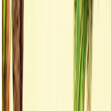
Voor beschikbaarheid en levering bij jou op locatie of Rabat
luchthaven op de door u gewenste datum en tijd, informeer
bij de leverancier. Neem contact met hen op via telefoon,
WhatsApp of vraag een terugbelverzoek aan.
Welkom bij OneClickDrive.ma - Marokko de grootste
automarkt.Onze partner autoverhuurpartners werken hun
voorraad voor OneClickDrive in realtime bij, zodat u altijd de
laatste prijzen ziet. Blader, filter, shortlist en neem
rechtstreeks contact op met de autoverhuurder. Vermeld dat
je hun advertentie op OneClickDrive.com hebt gezien om de
beste prijs te krijgen. U kunt er zeker van zijn dat de beste
huurauto-aanbiedingen slechts een klik verwijderd zijn!
OPMERKING:
De bovenstaande lijsten, inclusief de
prijzen, worden bijgewerkt door de respectieve
autoverhuurbedrijf. Mocht de auto niet beschikbaar zijn
voor de genoemde prijs (exclusief BTW), dan kunt u
Informeer ons
en we komen bij je terug met het beste
alternatief. Happyhuren!
Vrijwaring: