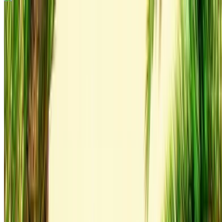
Audi Q3 S Line 2023
Grijze coupé, 4 zitplaatsen, sportief, elegant design, luxe
interieur
Rabat Verkoop Luchthaven, Rabat
Rabat
Verkoop Luchthaven, Rabat
2023
Euro
luxe
Diesel
MAD 1600
/ dag
250 km
MAD 36,000
/ mo.
6000 km
Verzekering inbegrepen
Automatische transmissie
Gratis bezorging