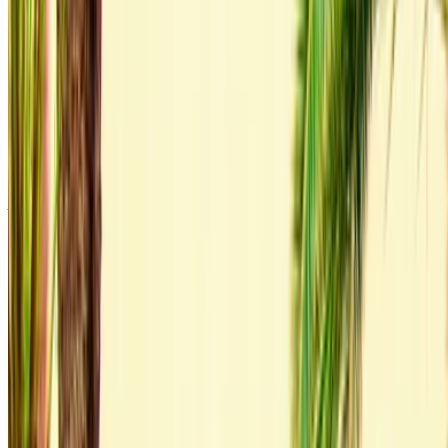
Agadir. Voor beschikbaarheid en levering bij jou op locatie of
Agadir luchthaven op de door u gewenste datum en tijd,
informeer bij de leverancier. Neem contact met hen op via
telefoon, WhatsApp of vraag een terugbelverzoek aan.
Welkom bij OneClickDrive.ma - Marokko de grootste
automarkt.Onze partner autoverhuurpartners werken hun
voorraad voor OneClickDrive in realtime bij, zodat u altijd de
laatste prijzen ziet. Blader, filter, shortlist en neem
rechtstreeks contact op met de autoverhuurder. Vermeld dat
je hun advertentie op OneClickDrive.com hebt gezien om de
beste prijs te krijgen. U kunt er zeker van zijn dat de beste
huurauto-aanbiedingen slechts een klik verwijderd zijn!
OPMERKING:
De bovenstaande lijsten, inclusief de
prijzen, worden bijgewerkt door de respectieve
autoverhuurbedrijf. Mocht de auto niet beschikbaar zijn
voor de genoemde prijs (exclusief BTW), dan kunt u
Informeer ons
en we komen bij je terug met het beste
alternatief. Happyhuren!
Vrijwaring: