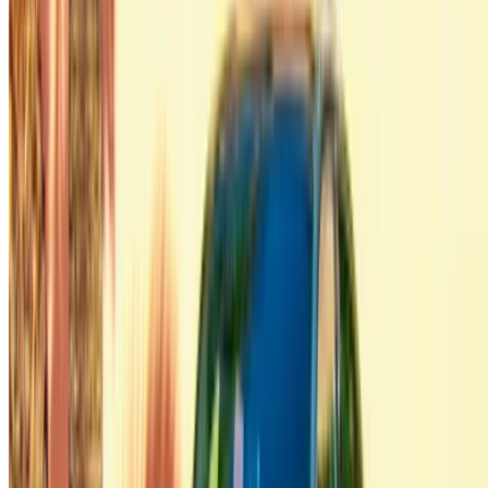
betrouwbare lokale leveranciers, zodat u kunt genieten van
een soepele en stressvrije ervaring.
Heb je auto's te huur of te koop?
Bereik dagelijks duizenden mensen.
Adverteer uw auto's
Flexibele manieren om je partner direct te betalen
/ Bronnen
Autoverhuur Agadir
Autoverhuur Casablanca
Autoverhuur Fez
Autoverhuur Marrakesh
Autoverhuur Nador
Autoverhuur Oujda
Autoverhuur Rabat
Autoverhuur Tanger