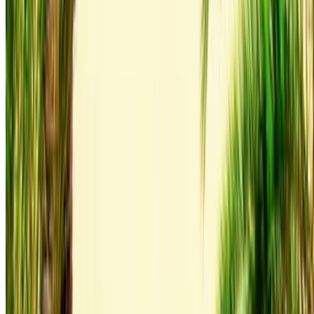
Internationale
luchthaven Agadir, Agadir
Internationale
luchthaven Agadir, Agadir
Telefoongesprek
+212708889994
Whatsapp
Tonen 1 - 1 van 1 auto's
1
Op zoek naar meer opties?
Blader door alle auto's
Auto's opslaan. Volg prijzen. Sneller boeken.
Account aanmaken
Hoe u de beste deal krijgt
Compare offers from multiple rent a car companies in
the Marokko, filter op basis van uw locatie, budget en
behoefte.
Beperk je tot je voorkeuren: autospecificaties,
kilometerlimiet, verzekering inbegrepen,