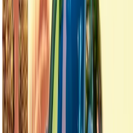
Casablanca luchthaven
Luchthaven Marrakesh
/ Bedrijf
SITEMAP-XML
Autoverhuurblog
/ Steun
+212708880005
info@oneclickdrive.com
/ Bedrijf
sales@oneclickdrive.com
Heb je auto's te huur of te koop?
Bereik dagelijks duizenden mensen.
Adverteer uw auto's