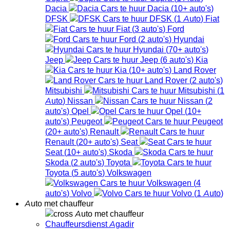
Dacia
Dacia
(
10+
auto's
)
DFSK
DFSK
(
1
Auto
)
Fiat
Fiat
(
3
auto's
)
Ford
Ford
(
2
auto's
)
Hyundai
Hyundai
(
70+
auto's
)
Jeep
Jeep
(
6
auto's
)
Kia
Kia
(
10+
auto's
)
Land Rover
Land Rover
(
2
auto's
)
Mitsubishi
Mitsubishi
(
1
Auto
)
Nissan
Nissan
(
2
auto's
)
Opel
Opel
(
10+
auto's
)
Peugeot
Peugeot
(
20+
auto's
)
Renault
Renault
(
20+
auto's
)
Seat
Seat
(
10+
auto's
)
Skoda
Skoda
(
2
auto's
)
Toyota
Toyota
(
5
auto's
)
Volkswagen
Volkswagen
(
4
auto's
)
Volvo
Volvo
(
1
Auto
)
Auto met chauffeur
Auto met chauffeur
Chauffeursdienst Agadir