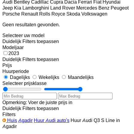
Audi
Bentley
Cadillac
Cupra
Dacia
Ferrari
Fiat
Hyundai
Jeep
Kia
Lamborghini
Land Rover
Mercedes Benz
Peugeot
Porsche
Renault
Rolls Royce
Skoda
Volkswagen
Geen resultaten gevonden.
Selecteer uw model
Duidelijk
Filters toepassen
Modeljaar
2023
Duidelijk
Filters toepassen
Prijs
Huurperiode
Dagelijks
Wekelijks
Maandelijks
Selecteer prijsklasse
Opmerking: Voer de juiste prijs in
Duidelijk
Filters toepassen
Filters
Huis
Agadir
Huur Audi auto's
Huur Audi Q3 S Line in
Agadir