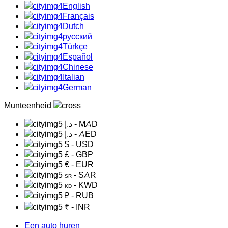
English
Français
Dutch
русский
Türkçe
Español
Chinese
Italian
German
Munteenheid
د.إ
- MAD
د.إ
- AED
$
- USD
£
- GBP
€
- EUR
- SAR
SR
- KWD
KD
₽
- RUB
₹
- INR
Een auto huren