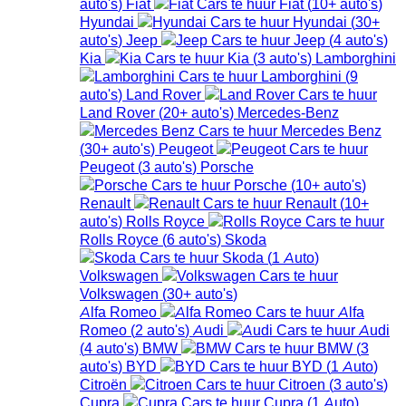
auto's
)
Fiat
Fiat
(
10+
auto's
)
Hyundai
Hyundai
(
30+
auto's
)
Jeep
Jeep
(
4
auto's
)
Kia
Kia
(
3
auto's
)
Lamborghini
Lamborghini
(
9
auto's
)
Land Rover
Land Rover
(
20+
auto's
)
Mercedes-Benz
Mercedes Benz
(
30+
auto's
)
Peugeot
Peugeot
(
3
auto's
)
Porsche
Porsche
(
10+
auto's
)
Renault
Renault
(
10+
auto's
)
Rolls Royce
Rolls Royce
(
6
auto's
)
Skoda
Skoda
(
1
Auto
)
Volkswagen
Volkswagen
(
30+
auto's
)
Alfa Romeo
Alfa
Romeo
(
2
auto's
)
Audi
Audi
(
4
auto's
)
BMW
BMW
(
3
auto's
)
BYD
BYD
(
1
Auto
)
Citroën
Citroen
(
3
auto's
)
Cupra
Cupra
(
1
Auto
)