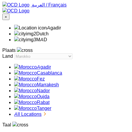
‏العربية ‏
/
Français
×
Agadir
Dutch
MAD
Plaats
Land
Agadir
Casablanca
Fez
Marrakesh
Nador
Oujda
Rabat
Tanger
All Locations
Taal