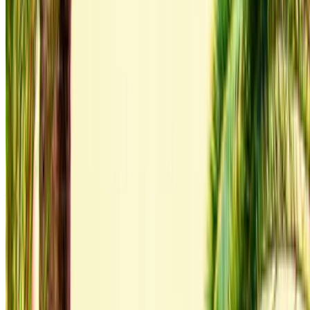
autokenmerken enzovoort.
Maak een shortlist van de beste aanbiedingen van de
autoverhuurder en neem rechtstreeks contact met hen
op via telefoon, WhatsApp of vraag om teruggebeld te
worden.
Zorg ervoor dat u om de daadwerkelijke foto's en
specificaties van de auto vraagt voordat u de deal
voltooit.
Boek direct, vrij van toeslagen!
Audi Q3 S Line Auto Auto huurprijs in Agadir
Dagelijks
Wekelijks
Maandelijks
Audi Q3 S Line (Grijs),
MAD
MAD
MAD 36,000
2023
1,600
9,800
Huren en zelf rijden een Audi Q3 S Line Luxe auto in Agadir,
Marokko. Diverse modellen waaronder: 2023 van Q3 S Line
zijn te huur. Hieronder vindt u live aanbiedingen met tarieven
per dag, per week en per maand rechtstreeks van de
leveranciers. Betaal nul commissie of boekingskosten.
Ophalen bij filiaal is gratis vanaf Internationale luchthaven