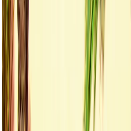
Door deze website te gebruiken, gaat u akkoord met onze
Algemene Voorwaarden en Privacybeleid en vrijwaart u
OneClickDrive.ma van eventuele onjuiste informatie verstrekt
door autoverhuurbedrijven of ons.
×
Onjuiste OTP
Log in om toegang te krijgen tot uw favorieten,
aanbiedingen volgen en sneller boeken.
Doorgaan
of
Heb je geen account?
Aanmelden
Heb je al een account?
Inloggen