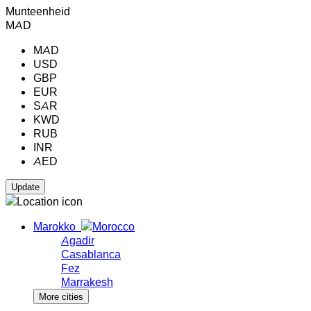
Munteenheid
MAD
MAD
USD
GBP
EUR
SAR
KWD
RUB
INR
AED
Marokko
Agadir
Casablanca
Fez
Marrakesh
More cities