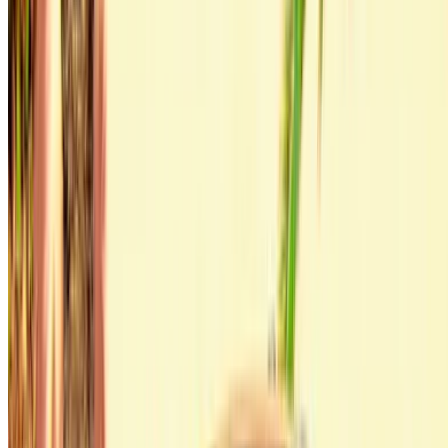
×
Onjuiste OTP
Maak een account aan. Sluit een betere deal.
Log In. Take the Wheel.
Doorgaan
Or
Heb je geen account?
Aanmelden
Ik heb al een account?
Inloggen
Jouw one-stop platform voor de beste aanbiedingen voor
huurauto's en tweedehands auto's in heel Marokko. Van
budgetvriendelijke opties tot luxe auto's, vind de juiste auto
voor uw reis. OneClickDrive helpt u bij het matchen met