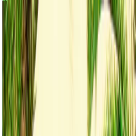
Audi Q3 S Line 2023
Grijze coupé, 4 zitplaatsen, sportief, elegant design, luxe
interieur
Internationale luchthaven Agadir, Agadir
Internationale luchthaven Agadir, Agadir
2023
Euro
luxe
Diesel
MAD 1600
/ dag
250 km
MAD 36,000
/ mo.
6000 km
Verzekering inbegrepen
Automatische transmissie
Gratis bezorging