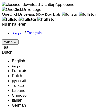
Dichtbij
App openen
OneClickDrive-app
300k+ Downloads
Nu installeren
‏العربية ‏
/
Français
MAD /
Dut
Taal
Dutch
English
‏العربية‏
Français
Dutch
русский
Türkçe
Español
Chinese
Italian
German