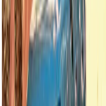
English
‏العربية‏
Français
Dutch
русский
Türkçe
Español
Chinese
Italian
German
X
Dichtbij
Begrepen!