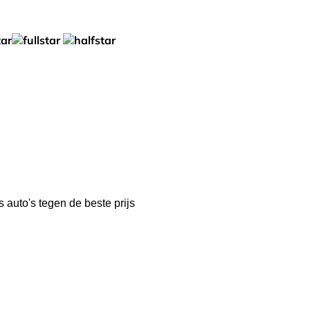
 auto's tegen de beste prijs