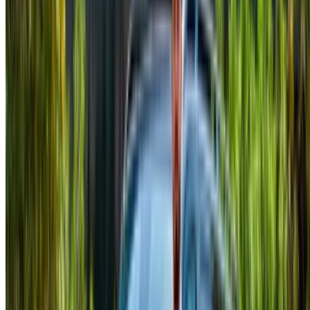
Cercate altre opzioni?
Sfoglia tutte le auto
Salvare le auto. Traccia i prezzi. Prenotate più velocemente.
Creare un account
Come ottenere il miglior affare
Compare offers from multiple rent a car companies in
the Marocco, filtrare in base alla posizione, al budget e
ai requisiti.
Restringi con le tue preferenze: specifiche dell'auto,
limite di chilometraggio, assicurazione inclusa,
caratteristiche dell'auto e così via.
Seleziona le migliori offerte del fornitore di
autonoleggio e contattalo direttamente tramite telefono,
WhatsApp o richiedi una richiamata.
Assicurati di chiedere le immagini reali e le specifiche
dell'auto prima di finalizzare l'accordo.
Prenota direttamente, senza ricarichi!