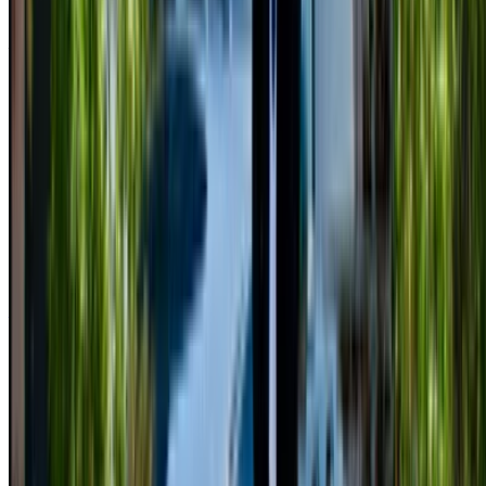
Non avete un account?
Iscriviti
Avete già un account?
Accesso
La vostra piattaforma unica per esplorare le migliori offerte di
noleggio auto e auto usate in Marocco. Dalle opzioni più
economiche alle auto di lusso, trovate l'auto giusta per il
vostro viaggio. OneClickDrive vi aiuta a trovare i fornitori
locali di fiducia, in modo che possiate vivere un'esperienza
senza problemi e senza stress.
Avete auto da noleggiare o vendere?
Raggiungere migliaia di persone ogni giorno.
Elenca le tue auto
Modi flessibili per pagare direttamente il vostro partner