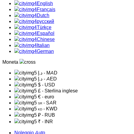
English
Français
Dutch
русский
Türkçe
Español
Chinese
Italian
German
Moneta
د.إ
- MAD
د.إ
- AED
$
- USD
£
- Sterlina inglese
€
- euro
- SAR
SR
- KWD
KD
₽
- RUB
₹
- INR
Noleggio Auto