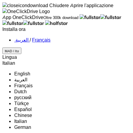
Chiudere
Aprire l'applicazione
App OneClickDrive
Oltre 300k download
Installa ora
‏العربية ‏
/
Français
MAD /
Ita
Lingua
Italian
English
‏العربية‏
Français
Dutch
русский
Türkçe
Español
Chinese
Italian
German