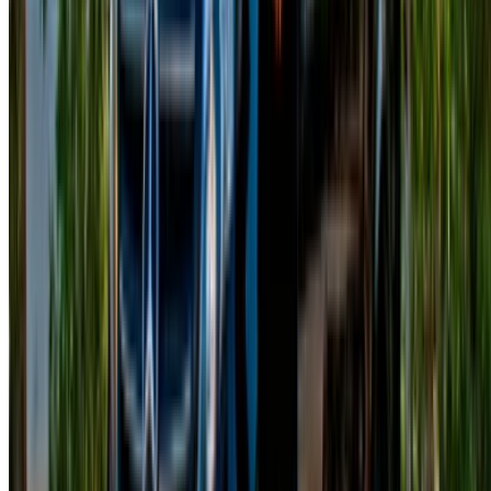
Casa-Oasis, Route de Nouasseur, Casablanca 20000,
Marocco
©OneClickDrive 2026.
Tutti i diritti riservati
Seguiteci su:
English
‏العربية‏
Français
Dutch
русский
Türkçe
Español
Chinese
Italian
German
X
Chiudere
Fatto. Saluti!