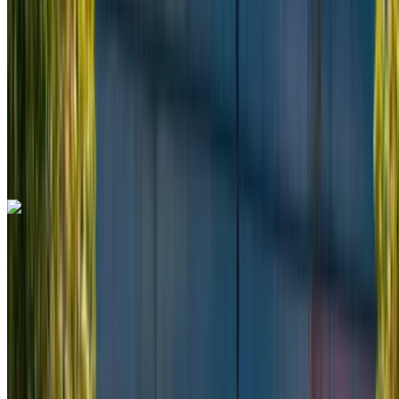
MAD 78,000
/ mo.
6000 km
Assicurazione inclusa
Trasmissione automatica
Consegna gratuita
Aeroporto di
Rabat Sale, Rabat
Aeroporto di Rabat Sale,
Rabat
Chiamata
+212708889994
WhatsApp
Mercedes Benz V Class 2024
Aeroporto di Rabat Sale, Rabat
Aeroporto di
Rabat Sale, Rabat
2024
Euro
Furgone
Diesel
MAD 3250
/ giorno