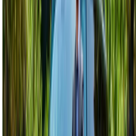
Minivan prezzo di noleggio in Rabat
Quotidiano
settimanalmente
Mensile
Mercedes Benz Vitto
MAD
MAD 2,500
MAD 16,100
(Nero), 2024
63,000
Mercedes Benz Vitto
MAD
MAD 2,600
MAD 16,100
(Nero), 2024
60,000
Mercedes Benz
MAD
MAD 3,250
MAD 20,930
Classe V (Nero), 2023
78,000
Mercedes Benz
MAD
MAD 3,250
MAD 20,930
Classe V (Nero), 2024
78,000
Kia Carnevale (Nero),
MAD
MAD 1,200
MAD 7,700
2025
30,000
Benvenuti su OneClickDrive.ma - Marocco il più grande
mercato automobilistico del mondo.I nostri partner di
autonoleggio partner aggiornano le loro scorte per
OneClickDrive in tempo reale in modo da vedere sempre i
prezzi più recenti. Sfoglia, filtra, seleziona e contatta
direttamente il fornitore di autonoleggio. Menziona che hai
visto il loro annuncio su OneClickDrive.com per ottenere la
tariffa migliore. Stai certo che le migliori offerte di auto a