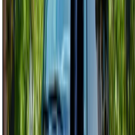
Continua
o
Non avete un account?
Iscriviti
Avete già un account?
Accesso
×
OTP errato
Creare un account. Guida a un affare migliore.
Log In. Take the Wheel.
Continua
Or