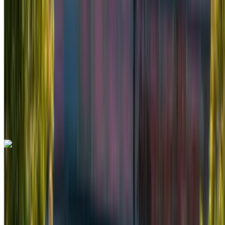
Diesel
MAD 1200
/ giorno
Illimitato
MAD 30,000
/ mo.
6000 km
Assicurazione inclusa
Trasmissione automatica
Consegna gratuita
Aeroporto di Rabat Sale,
Rabat
Aeroporto di Rabat Sale, Rabat
Chiamata
+212708889994
WhatsApp
Mercedes Benz Vito 2024
Aeroporto di Rabat Sale, Rabat
Aeroporto di
Rabat Sale, Rabat
2024
Euro
Furgone