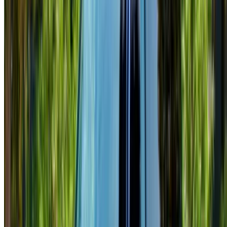
noleggio sono a portata di clic!
NOTA:
I listini di cui sopra, compresi i prezzi, sono
aggiornati dalle rispettive società di noleggio auto. Nel
caso in cui la vettura non sia disponibile al prezzo indicato
(IVA esclusa), si prega di
informaci
e vi risponderemo con
l'alternativa migliore. Felicenoleggio!
Disclaimer:
Utilizzando questo sito web, l'utente accetta i nostri Termini e
Condizioni e l'Informativa sulla Privacy e declina
OneClickDrive.ma da qualsiasi informazione errata fornita
dalle società di autonoleggio o da noi.
×
OTP errato
Effettuare il login per accedere ai preferiti,
monitorare le offerte e prenotare più velocemente.