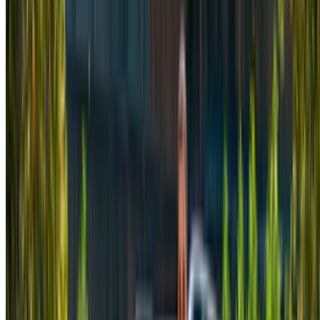
2024
Euro
Furgone
Diesel
MAD 2340
/ giorno
Illimitato
MAD 58,500
/ mo.
6000 km
Assicurazione inclusa
Trasmissione automatica
Consegna gratuita
Aeroporto di
Rabat Sale, Rabat
Aeroporto di Rabat Sale,
Rabat
Chiamata
+212708889994
WhatsApp
Mostrando 1 - 8 di 8 macchine
1