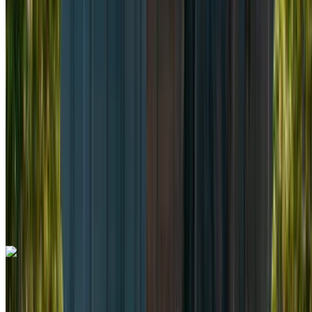
Euro
Furgone
Diesel
MAD 2600
/ giorno
Illimitato
MAD 60,000
/ mo.
6000 km
Assicurazione inclusa
Trasmissione automatica
Consegna gratuita
Aeroporto di
Rabat Sale, Rabat
Aeroporto di Rabat Sale,
Rabat
Chiamata
+212708889994
WhatsApp
Mercedes Benz Vito 2024
Aeroporto di Rabat Sale, Rabat
Aeroporto di
Rabat Sale, Rabat