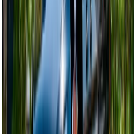
/ Risorse
Noleggio auto Agadir
Noleggio auto Casablanca
Noleggio auto Fès
Noleggio auto Marrakech
Noleggio auto Nador
Noleggio auto Oujda
Noleggio auto Rabat
Noleggio auto Tangier
Aeroporto di Casablanca
Aeroporto di Marrakesh
/ Azienda
Mappa del sito XML
Blog sull'autonoleggio
/ Supporto
+212708880005
info@oneclickdrive.com