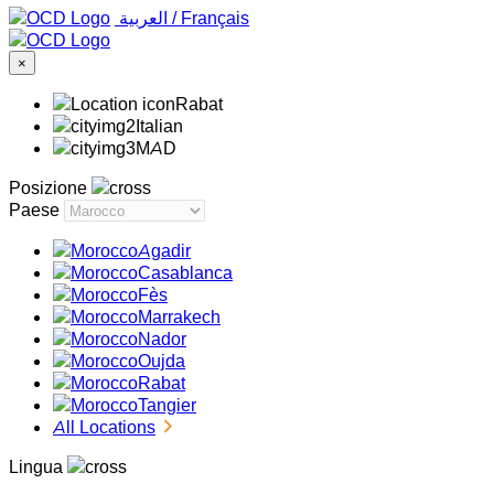
‏العربية ‏
/
Français
×
Rabat
Italian
MAD
Posizione
Paese
Agadir
Casablanca
Fès
Marrakech
Nador
Oujda
Rabat
Tangier
All Locations
Lingua