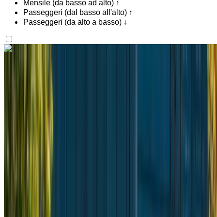
Mensile (da basso ad alto) ↑
Passeggeri (dal basso all'alto) ↑
Passeggeri (da alto a basso) ↓
Ti piace quello che vedi?
Scopri di più
Mercedes Benz Vito 2024
Aeroporto di Rabat Sale, Rabat
Aeroporto di
Rabat Sale, Rabat
2024
Euro
Furgone
Diesel
MAD 2500
/ giorno
Illimitato
MAD 63,000
/ mo.
6000 km
Assicurazione inclusa