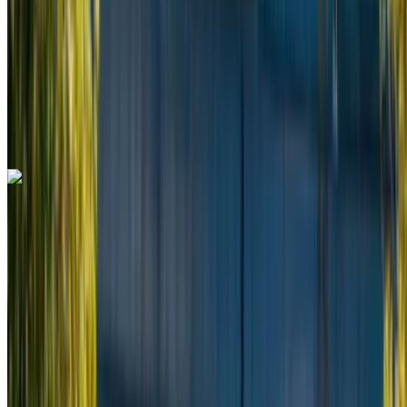
Assicurazione inclusa
Trasmissione automatica
Consegna gratuita
Aeroporto di
Rabat Sale, Rabat
Aeroporto di Rabat Sale,
Rabat
Chiamata
+212708889994
WhatsApp
Mercedes Benz V Class 2023
Aeroporto di Rabat Sale, Rabat
Aeroporto di
Rabat Sale, Rabat
2023
Euro
Furgone
Diesel
MAD 3250
/ giorno
Illimitato