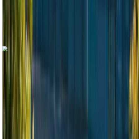
Trasmissione automatica
Consegna gratuita
Aeroporto di
Rabat Sale, Rabat
Aeroporto di Rabat Sale,
Rabat
Chiamata
+212708889994
WhatsApp
Mercedes Benz Vito 2024
Aeroporto di Rabat Sale, Rabat
Aeroporto di
Rabat Sale, Rabat
2024
Euro
Furgone
Diesel
MAD 2600
/ giorno
Illimitato
MAD 60,000
/ mo.
6000 km