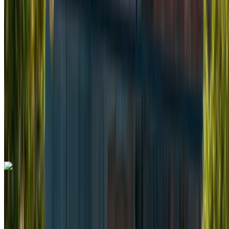
Diesel
MAD 2800
/ giorno
Illimitato
MAD 62,100
/ mo.
6000 km
Assicurazione inclusa
Trasmissione manuale
Consegna gratuita
Aeroporto di
Rabat Sale, Rabat
Aeroporto di Rabat Sale,
Rabat
Chiamata
+212708889994
WhatsApp
Mercedes Benz Vito 2024
Aeroporto di Rabat Sale, Rabat
Aeroporto di
Rabat Sale, Rabat
2024