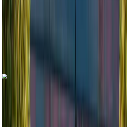
Illimitato
MAD 78,000
/ mo.
6000 km
Assicurazione inclusa
Trasmissione automatica
Consegna gratuita
Aeroporto di
Rabat Sale, Rabat
Aeroporto di Rabat Sale,
Rabat
Chiamata
+212708889994
WhatsApp
Kia Carnival 2025
Aeroporto di Rabat Sale, Rabat
Aeroporto di
Rabat Sale, Rabat
2025
Euro
Monovolume