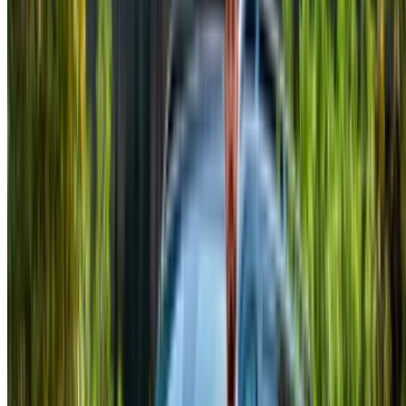
¿Busca más opciones?
Buscar todos los autos
Guarda coches. Siga los precios. Reserve más rápido.
Crear una cuenta
Cómo obtener la mejor oferta
Compare offers from multiple rent a car companies in
the Marruecos, Filtre según su ubicación, presupuesto
y requisitos.
Limite sus preferencias: especificaciones del
automóvil, límite de millaje, seguro incluido,
características del automóvil, etc.
Haga una lista corta de las mejores ofertas del
proveedor de alquiler de automóviles y contáctelas
directamente por teléfono, WhatsApp o solicite una
llamada.
Asegúrese de solicitar las imágenes y
especificaciones reales del automóvil antes de finalizar
el trato.
¡Reserve directamente, sin márgenes!