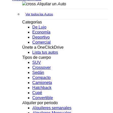
Alquilar un Auto
Ver todos los Autos
Categorías
De Lujo
Economía
Deportivo
Comercial
Únete a OneClickDrive
Lista tus autos
Tipos de cuerpo
SUV
Crossover
Sedán
Compacto
Camioneta
Hatchback
Cupé
Convertible
Alquiler por periodo
Alquileres semanales
Alquileres Mensuales