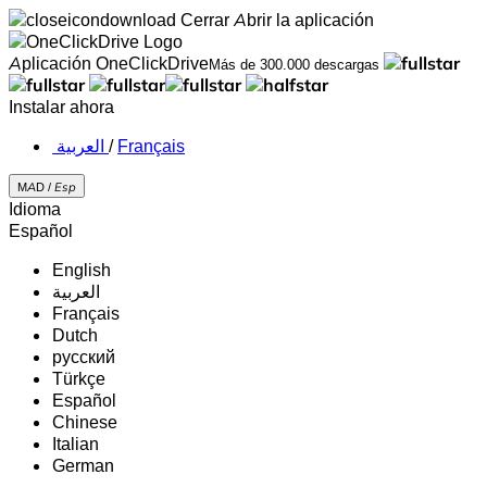
Cerrar
Abrir la aplicación
Aplicación OneClickDrive
Más de 300.000 descargas
Instalar ahora
‏العربية ‏
/
Français
MAD /
Esp
Idioma
Español
English
‏العربية‏
Français
Dutch
русский
Türkçe
Español
Chinese
Italian
German