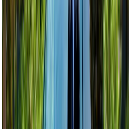
seguridad de que las mejores ofertas de alquiler de
automóviles están a un clic de distancia!
NOTA:
Los listados anteriores, incluidos los precios, son
actualizados por los respectivos empresa de alquiler de
coches. En caso de que el coche no esté disponible al
precio mencionado (sin IVA), por favor
informenos
y te
responderemos con la mejor alternativa. Felizalquiler!
Descargo de responsabilidad:
Al utilizar este sitio web, usted acepta nuestros Términos y
Condiciones y Política de Privacidad y exime a
OneClickDrive.ma de cualquier información incorrecta
proporcionada por las empresas de alquiler de coches o por
nosotros.
×
OTP incorrecta
Conéctate para acceder a tus favoritos,