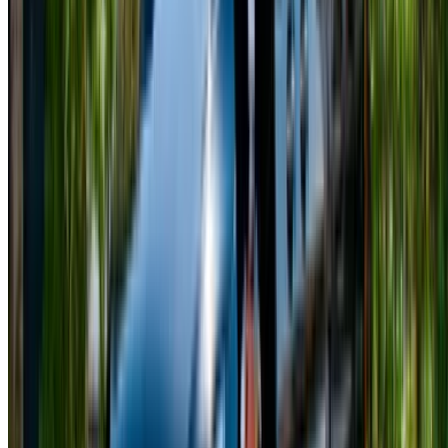
Formas flexibles de pagar directamente a su socio
/ Recursos
Alquiler de coches Agadir
Alquiler de coches Casablanca
Alquiler de coches Fez
Alquiler de coches Marrakech
Alquiler de coches Nador
Alquiler de coches Oujda
Alquiler de coches Rabat
Alquiler de coches Tánger
Aeropuerto de Casablanca
Aeropuerto de Marrakech
/ Empresa
XML de SITEMAP
Blog de Alquiler de Autos
/ Apoyo
+212708880005