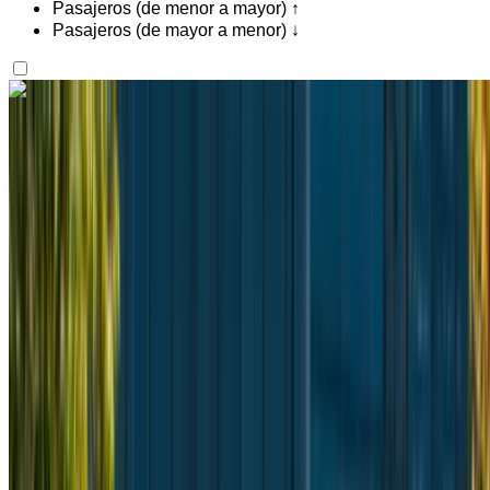
Pasajeros (de menor a mayor) ↑
Pasajeros (de mayor a menor) ↓
¿Te gusta lo que ves?
Saber más
Mercedes Benz Vito 2024
Aeropuerto de Rabat Sale, Rabat
Aeropuerto
de Rabat Sale, Rabat
2024
Euro
Camioneta
Diesel
MAD 2500
/ día
Ilimitado
MAD 63,000
/ mes.
6000 km
Seguro Incluido
Transmisión automática