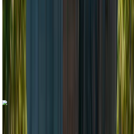
Camioneta
Diesel
MAD 2600
/ día
Ilimitado
MAD 60,000
/ mes.
6000 km
Seguro Incluido
Transmisión automática
Entrega gratis
Aeropuerto de
Rabat Sale, Rabat
Aeropuerto de Rabat Sale,
Rabat
Llamada
+212708889994
Whatsapp
Mercedes Benz Vito 2024
Aeropuerto de Rabat Sale, Rabat
Aeropuerto
de Rabat Sale, Rabat