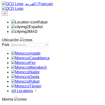
‏العربية ‏
/
Français
×
Rabat
Español
MAD
Ubicación
País
Agadir
Casablanca
Fez
Marrakech
Nador
Oujda
Rabat
Tánger
All Locations
Idioma