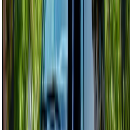
seguir las ofertas y reservar más rápido.
Continuar
o
¿No tiene cuenta?
Inscribirse
¿Ya tiene una cuenta?
Acceso
×
OTP incorrecta
Cree una cuenta. Consiga un mejor acuerdo.
Log In. Take the Wheel.
Continuar