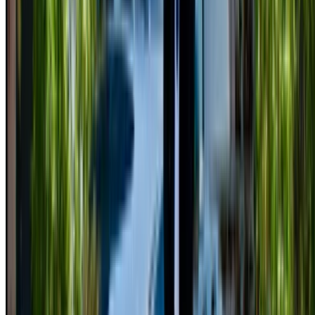
Or
¿No tiene cuenta?
Inscribirse
Ya tiene una cuenta?
Acceso
Su plataforma única para explorar las mejores ofertas de
alquiler de coches y coches usados en todo Marruecos.
Desde opciones económicas hasta coches de lujo,
encuentra el coche adecuado para tu viaje. OneClickDrive te
ayuda a ponerte en contacto con proveedores locales de
confianza para que disfrutes de una experiencia tranquila y
sin estrés.
¿Tiene coches para alquilar o vender?
Llegue a miles de personas cada día.
Lista tus autos