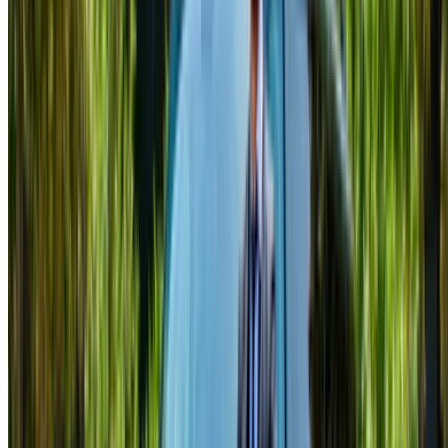
Minivan precio de alquiler en Rabat
Diario
Semanal
Mensual
Mercedes Benz Vito (Negro),
MAD
MAD
MAD
2024
2,500
16,100
63,000
Mercedes Benz Vito (Negro),
MAD
MAD
MAD
2024
2,600
16,100
60,000
Mercedes Benz Clase V
MAD
MAD
MAD
(Negro), 2023
3,250
20,930
78,000
Mercedes Benz Clase V
MAD
MAD
MAD
(Negro), 2024
3,250
20,930
78,000
MAD
MAD
MAD
Kia Carnaval (Negro), 2025
1,200
7,700
30,000
Bienvenido a OneClickDrive.ma - Marruecos mayor mercado
automovilístico del mundo.Nuestros socios socios de alquiler
de vehículos actualizan sus existencias de OneClickDrive en
tiempo real para que siempre vea los últimos precios.
Navega, filtra, selecciona y contacta al proveedor de rent a
car directamente. Mencione que vio su anuncio en
OneClickDrive.com para obtener la mejor tarifa. ¡Tenga la