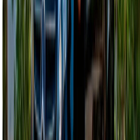
Casa-Oasis, Route de Nouasseur, Casablanca 20000,
Marruecos
©OneClickDrive 2026.
Todos los derechos reservados
Síguenos en:
English
‏العربية‏
Français
Dutch
русский
Türkçe
Español
Chinese
Italian
German
X
Cerrar
Entendido. ¡Salud!