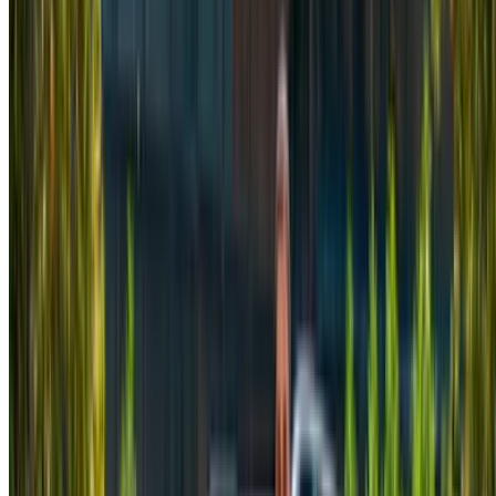
2024
Euro
Camioneta
Diesel
MAD 2340
/ día
Ilimitado
MAD 58,500
/ mes.
6000 km
Seguro Incluido
Transmisión automática
Entrega gratis
Aeropuerto de
Rabat Sale, Rabat
Aeropuerto de Rabat Sale,
Rabat
Llamada
+212708889994
Whatsapp
Demostración 1 - 8 de 8 Autos
1