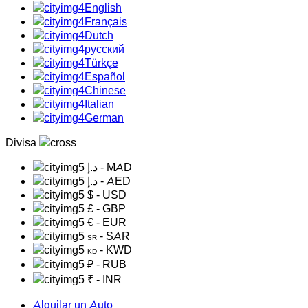
English
Français
Dutch
русский
Türkçe
Español
Chinese
Italian
German
Divisa
د.إ
- MAD
د.إ
- AED
$
- USD
£
- GBP
€
- EUR
- SAR
SR
- KWD
KD
₽
- RUB
₹
- INR
Alquilar un Auto