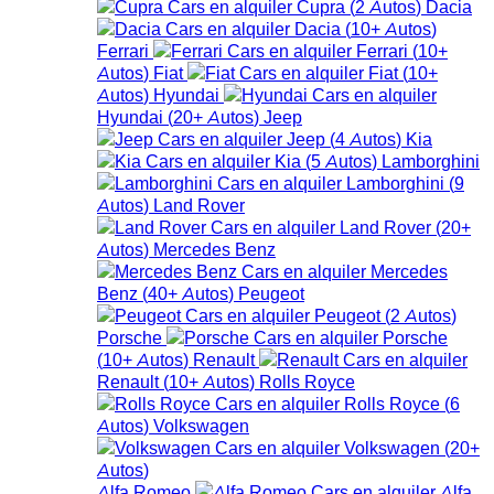
Cupra
(
2
Autos
)
Dacia
Dacia
(
10+
Autos
)
Ferrari
Ferrari
(
10+
Autos
)
Fiat
Fiat
(
10+
Autos
)
Hyundai
Hyundai
(
20+
Autos
)
Jeep
Jeep
(
4
Autos
)
Kia
Kia
(
5
Autos
)
Lamborghini
Lamborghini
(
9
Autos
)
Land Rover
Land Rover
(
20+
Autos
)
Mercedes Benz
Mercedes
Benz
(
40+
Autos
)
Peugeot
Peugeot
(
2
Autos
)
Porsche
Porsche
(
10+
Autos
)
Renault
Renault
(
10+
Autos
)
Rolls Royce
Rolls Royce
(
6
Autos
)
Volkswagen
Volkswagen
(
20+
Autos
)
Alfa Romeo
Alfa