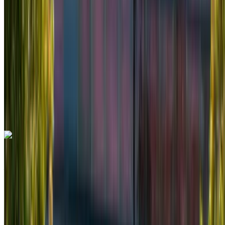
MAD 1200
/ día
Ilimitado
MAD 30,000
/ mes.
6000 km
Seguro Incluido
Transmisión automática
Entrega gratis
Aeropuerto de Rabat
Sale, Rabat
Aeropuerto de Rabat Sale, Rabat
Llamada
+212708889994
Whatsapp
Mercedes Benz Vito 2024
Aeropuerto de Rabat Sale, Rabat
Aeropuerto
de Rabat Sale, Rabat
2024
Euro
Camioneta
Diesel