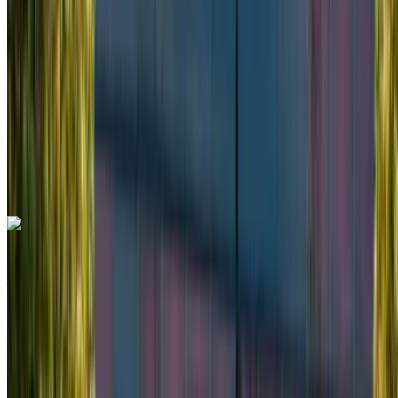
Ilimitado
MAD 78,000
/ mes.
6000 km
Seguro Incluido
Transmisión automática
Entrega gratis
Aeropuerto
de Rabat Sale, Rabat
Aeropuerto de Rabat
Sale, Rabat
Llamada
+212708889994
Whatsapp
Kia Carnival 2025
Aeropuerto de Rabat Sale, Rabat
Aeropuerto
de Rabat Sale, Rabat
2025
Euro
Minivan
Diesel