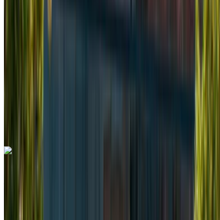
MAD 2800
/ día
Ilimitado
MAD 62,100
/ mes.
6000 km
Seguro Incluido
Transmisión manual
Entrega gratis
Aeropuerto de
Rabat Sale, Rabat
Aeropuerto de Rabat Sale,
Rabat
Llamada
+212708889994
Whatsapp
Mercedes Benz Vito 2024
Aeropuerto de Rabat Sale, Rabat
Aeropuerto
de Rabat Sale, Rabat
2024
Euro