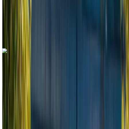
Seguro Incluido
Transmisión automática
Entrega gratis
Aeropuerto de
Rabat Sale, Rabat
Aeropuerto de Rabat Sale,
Rabat
Llamada
+212708889994
Whatsapp
Mercedes Benz V Class 2023
Aeropuerto de Rabat Sale, Rabat
Aeropuerto
de Rabat Sale, Rabat
2023
Euro
Camioneta
Diesel
MAD 3250
/ día
Ilimitado
MAD 78,000
/ mes.