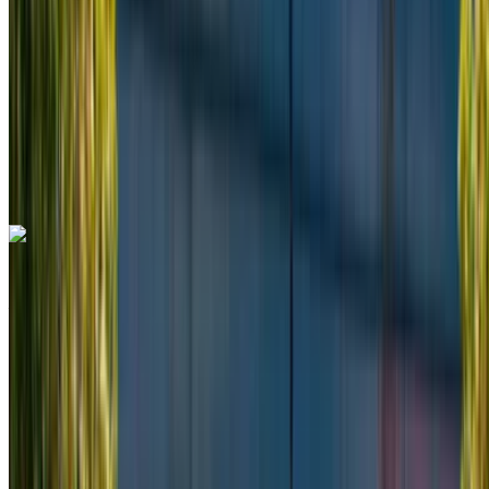
6000 km
Seguro Incluido
Transmisión automática
Entrega gratis
Aeropuerto
de Rabat Sale, Rabat
Aeropuerto de Rabat
Sale, Rabat
Llamada
+212708889994
Whatsapp
Mercedes Benz V Class 2024
Aeropuerto de Rabat Sale, Rabat
Aeropuerto
de Rabat Sale, Rabat
2024
Euro
Camioneta
Diesel
MAD 3250
/ día