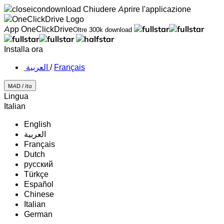
Chiudere
Aprire l'applicazione
App OneClickDrive
Oltre 300k download
Installa ora
‏العربية ‏
/
Français
MAD /
Ita
Lingua
Italian
English
‏العربية‏
Français
Dutch
русский
Türkçe
Español
Chinese
Italian
German