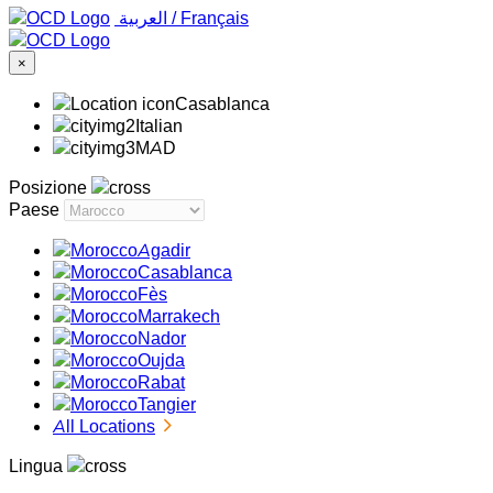
‏العربية ‏
/
Français
×
Casablanca
Italian
MAD
Posizione
Paese
Agadir
Casablanca
Fès
Marrakech
Nador
Oujda
Rabat
Tangier
All Locations
Lingua