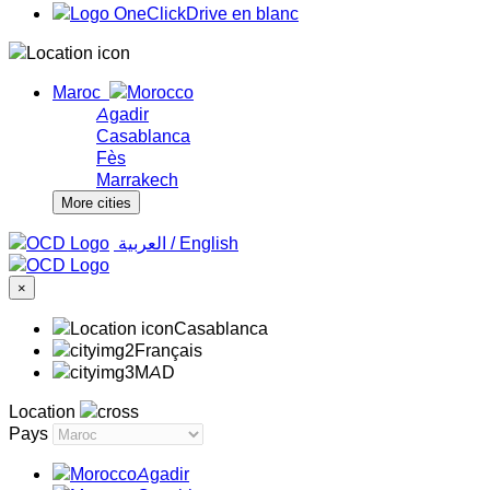
Maroc
Agadir
Casablanca
Fès
Marrakech
More cities
‏العربية ‏
/
English
×
Casablanca
Français
MAD
Location
Pays
Agadir