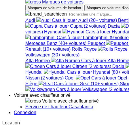
Marques de voitures
Marques de voitures de location
Marques de voitures d'oc
Audi
Audi
(
20+
voitures
)
Bent
Cupra
(
2
voitures
)
Dacia
voitures
)
Hyundai
Hyunda
Lamborghini
(
9
voiture
Mercedes Benz
(
40+
voitures
)
Peugeot
Renault
(
10+
voitures
)
Rolls Royce
Volkswagen
(
30+
voitures
)
Alfa Romeo
Alfa Rom
Citroen
(
2
voitures
)
Dacia
Hyundai
Hyundai
(
80+
voi
Nissan
(
2
voitures
)
Opel
Opel
Siège
Seat
(
10+
voitures
)
Sko
Volkswagen
(
2
voiture
Voiture avec chauffeur privé
Voiture avec chauffeur privé
Service de chauffeur Casablanca
Connexion
Location