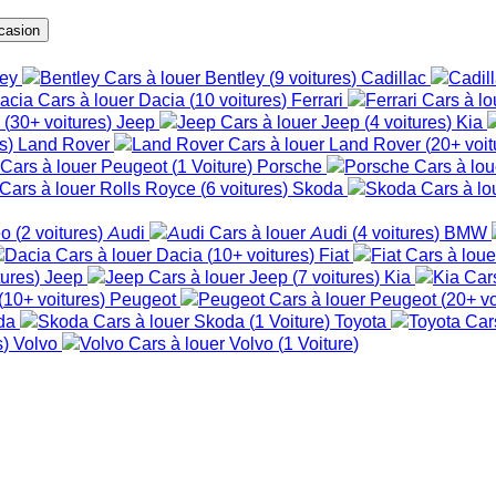
casion
ley
Bentley
(
9
voitures
)
Cadillac
Dacia
(
10
voitures
)
Ferrari
i
(
30+
voitures
)
Jeep
Jeep
(
4
voitures
)
Kia
s
)
Land Rover
Land Rover
(
20+
voit
Peugeot
(
1
Voiture
)
Porsche
Rolls Royce
(
6
voitures
)
Skoda
eo
(
2
voitures
)
Audi
Audi
(
4
voitures
)
BMW
Dacia
(
10+
voitures
)
Fiat
tures
)
Jeep
Jeep
(
7
voitures
)
Kia
(
10+
voitures
)
Peugeot
Peugeot
(
20+
vo
da
Skoda
(
1
Voiture
)
Toyota
s
)
Volvo
Volvo
(
1
Voiture
)