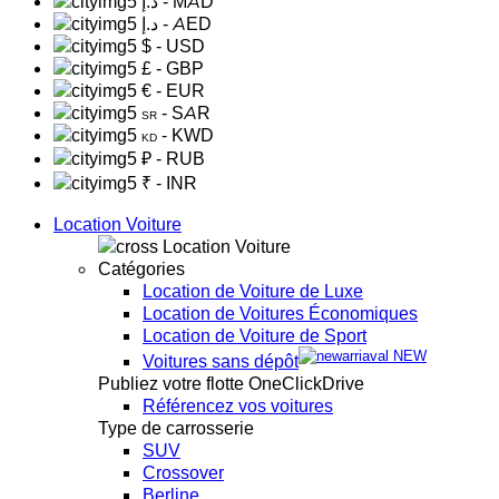
د.إ
- MAD
د.إ
- AED
$
- USD
£
- GBP
€
- EUR
- SAR
SR
- KWD
KD
₽
- RUB
₹
- INR
Location Voiture
Location Voiture
Catégories
Location de Voiture de Luxe
Location de Voitures Économiques
Location de Voiture de Sport
NEW
Voitures sans dépôt
Publiez votre flotte OneClickDrive
Référencez vos voitures
Type de carrosserie
SUV
Crossover
Berline