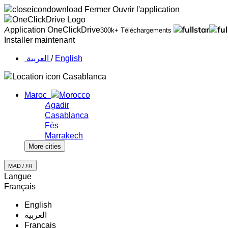
Fermer
Ouvrir l'application
Application OneClickDrive
300k+ Téléchargements
Installer maintenant
‏العربية ‏
/
English
Casablanca
Maroc
Agadir
Casablanca
Fès
Marrakech
More cities
MAD /
FR
Langue
Français
English
‏العربية‏
Français