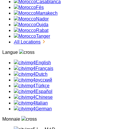
Casablanca
Fès
Marrakech
Nador
Oujda
Rabat
Tanger
All Locations
Langue
English
Français
Dutch
русский
Türkçe
Español
Chinese
Italian
German
Monnaie