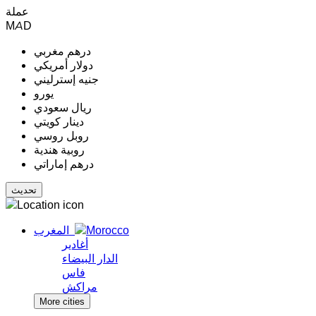
عملة
MAD
درهم مغربي
دولار أمريكي
جنيه إسترليني
يورو
ريال سعودي
دينار كويتي
روبل روسي
روبية هندية
درهم إماراتي
المغرب
أغادير
الدار البيضاء
فاس
مراكش
More cities