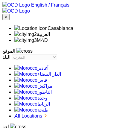
/
Français
×
Casablanca
‏العربية‏
MAD
الموقع
البلد
أغادير
الدار البيضاء
فاس
مراكش
الناظور
وجدة
الرباط
طنجة
All Locations
لغة