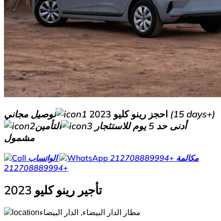
توصيل مجاني (15 days+)
احجز رينو كليو 2023
أدنى حد 5 يوم للاستئجار
التأمين
مشمول
مكالمة
+212708889994
الواتساب
+212708889994
تأجير رينو كليو 2023
مطار الدار البيضاء, الدار البيضاء