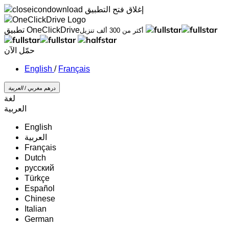
إغلاق
فتح التطبيق
تطبيق OneClickDrive
أكثر من 300 ألف تنزيل
حمّل الآن
/
Français
درهم مغربي /
‏العربية‏
لغة
‏العربية‏
English
‏العربية‏
Français
Dutch
русский
Türkçe
Español
Chinese
Italian
German