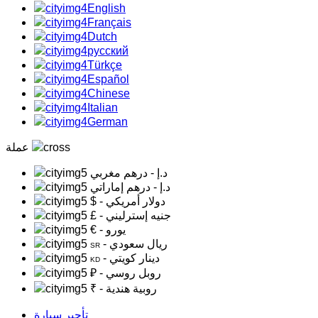
English
Français
Dutch
русский
Türkçe
Español
Chinese
Italian
German
عملة
د.إ
- درهم مغربي
د.إ
- درهم إماراتي
- دولار أمريكي
$
- جنيه إسترليني
£
- يورو
€
- ريال سعودي
SR
- دينار كويتي
KD
- روبل روسي
₽
- روبية هندية
₹
تأجير سيارة