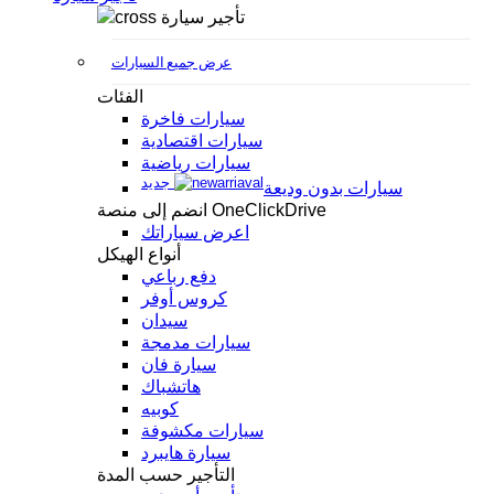
تأجير سيارة
عرض جميع السيارات
الفئات
سيارات فاخرة
سيارات اقتصادية
سيارات رياضية
جديد
سيارات بدون وديعة
انضم إلى منصة OneClickDrive
اعرض سياراتك
أنواع الهيكل
دفع رباعي
كروس أوفر
سيدان
سيارات مدمجة
سيارة فان
هاتشباك
كوبيه
سيارات مكشوفة
سيارة هايبرد
التأجير حسب المدة