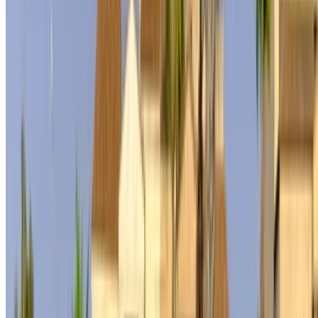
obtenir le meilleur tarif. Soyez assuré que les meilleures
offres de location de voiture sont à portée de clic !
NOTE:
Les listes ci-dessus, y compris les prix, sont mises
à jour par les autorités compétentes. société de location
de voitures. Si la voiture n'est pas disponible au prix
mentionné (hors TVA), veuillez
nous informer
et nous vous
proposerons la meilleure alternative. Heureuxlocation!
Clause de non-responsabilité:
En utilisant ce site web, vous acceptez nos conditions
générales et notre politique de confidentialité et vous
dégagez OneClickDrive.ma de toute responsabilité
concernant des informations incorrectes fournies par les
sociétés de location de voitures ou par nous-mêmes.
×
OTP incorrect
Connectez-vous pour accéder à vos favoris,