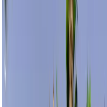
Compare offers from multiple rent a car companies in
the Maroc, en fonction de votre localisation, de votre
budget et de vos besoins.
Affinez vos préférences: spécifications du véhicule,
kilométrage maximal, assurance incluse,
caractéristiques du véhicule et ainsi de suite.
Faites une liste courte des meilleures offres du loueur
de voitures et contactez les directement par téléphone,
WhatsApp ou demandez qu'on vous rappelle.
Veillez à demander des photos et des spécifications
réelles de la voiture avant de conclure l'accord.
Réservez directement, sans majoration!
Mercedes Benz S400 Voiture Voiture prix de
location en Casablanca
Quotidiennement
Hebdomadaire
Mensuel
Mercedes Benz
MAD
S400 (Noir),
MAD 11,500
MAD 72,450
276,000
2024
Mercedes Benz
MAD
S400 (Noir),
MAD 7,500
MAD 49,000