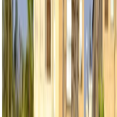
Or
Vous n'avez pas de compte ?
S'inscrire
Vous avez déjà un compte?
Connexion
Votre plateforme unique pour explorer les meilleures offres
de location de voitures et de voitures d'occasion à travers le
Maroc. Des options économiques aux voitures de luxe,
trouvez la bonne voiture pour votre voyage. OneClickDrive
vous aide à trouver des fournisseurs locaux de confiance,
afin que vous puissiez profiter d'une expérience fluide et
sans stress.
Vous avez des voitures à louer ou à vendre ?
Atteindre des milliers de personnes chaque jour.
Référencez vos voitures