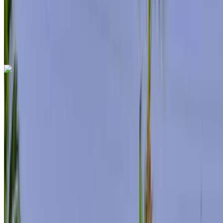
Livraison gratuite
Aéroport
international Mohammed V, Casablanca
Aéroport international Mohammed V, Casablanca
Appeler
+212708889994
WhatsApp
Mercedes Benz S400 2024
Aéroport international Mohammed V, Casablanca
Aéroport international Mohammed V,
Casablanca
2024
Européen
luxe
Diesel
MAD 7500
/ jour
Illimité
MAD 195,000
/ mo.
6000 km