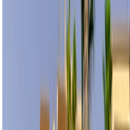
195,000
2024
Location et conduite autonome a Mercedes Benz S400
Voiture de luxe en Casablanca, Maroc. Différents modèles
dont 2024 de S400 sont disponibles à la location. Vous
trouverez ci-dessous des offres en direct avec des tarifs par
jour, par semaine et par mois directement auprès des
fournisseurs. Ne payez pas de commission ou de frais de
réservation. L'enlèvement de la succursale est gratuit à partir
de Aéroport international Mohammed V. Pour la disponibilité
et la livraison sur place ou Casablanca L'aéroport d'Anvers
est situé à la date et à l'heure de votre choix, veuillez vous
renseigner auprès du fournisseur. Contactez-le par
téléphone, par WhatsApp ou demandez à être rappelé.
Bienvenue à OneClickDrive.ma - Maroc le plus grand
marché de l'automobile du monde.Nos partenaires loueurs
de voitures mettent à jour leur stock pour OneClickDrive en
temps réel afin que vous puissiez toujours bénéficier des prix
les plus récents. Parcourez, filtrez, présélectionnez et
contactez directement le loueur de voitures. Mentionnez que
vous avez vu leur annonce sur OneClickDrive.com pour