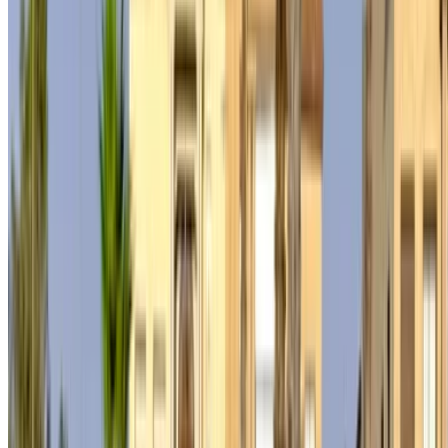
suivre les offres et réserver plus rapidement.
Continuer
ou
Vous n'avez pas de compte ?
S'inscrire
Vous avez déjà un compte ?
Connexion
×
OTP incorrect
Créer un compte. Obtenez de meilleures conditions.
Log In. Take the Wheel.
Continuer