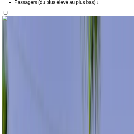
Passagers (du plus élevé au plus bas) ↓
Vous aimez ce que vous voyez ?
En savoir plus
Mercedes Benz S400 2024
Aéroport international Mohammed V, Casablanca
Aéroport international Mohammed V,
Casablanca
2024
Européen
luxe
Diesel
MAD 11,500
/ jour
Illimité
MAD 276,000
/ mo.
6000 km
Assurance incluse
Transmission automobile