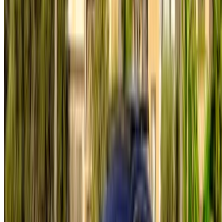
+212708880005
info@oneclickdrive.com
/ Entreprises
sales@oneclickdrive.com
Vous avez des voitures à louer ou à vendre ?
Atteindre des milliers de personnes chaque jour.
Référencez vos voitures
Des moyens flexibles pour payer directement votre
partenaire