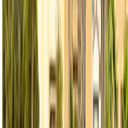
Des moyens flexibles pour payer directement votre
partenaire
/ Ressources
Location voiture Agadir
Location voiture Casablanca
Location voiture Fès
Location voiture Marrakech
Location voiture Nador
Location voiture Oujda
Location voiture Rabat
Location voiture Tanger
Aéroport de Casablanca
Aéroport de Marrakech
/ Entreprise
Plan du site XML
Blog sur la location de voitures
/ Soutien