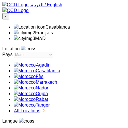
‏العربية ‏
/
English
×
Casablanca
Français
MAD
Location
Pays
Agadir
Casablanca
Fès
Marrakech
Nador
Oujda
Rabat
Tanger
All Locations
Langue