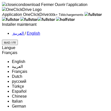
Fermer
Ouvrir l'application
Application OneClickDrive
300k+ Téléchargements
Installer maintenant
‏العربية ‏
/
English
MAD /
FR
Langue
Français
English
‏العربية‏
Français
Dutch
русский
Türkçe
Español
Chinese
Italian
German