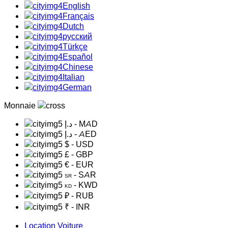
English
Français
Dutch
русский
Türkçe
Español
Chinese
Italian
German
Monnaie
د.إ
- MAD
د.إ
- AED
$
- USD
£
- GBP
€
- EUR
- SAR
SR
- KWD
KD
₽
- RUB
₹
- INR
Location Voiture