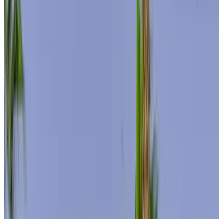
Assurance incluse
Transmission automobile
Livraison gratuite
Aéroport
international Mohammed V, Casablanca
Aéroport international Mohammed V, Casablanca
Appeler
+212708889994
WhatsApp
Montrer 1 - 2 de 2 voitures
1
Vous cherchez d'autres options ?
Parcourir toutes les voitures
Sauvegarder des voitures. Suivez les prix. Réservez plus
rapidement.
Créer un compte
Comment obtenir le meilleur prix