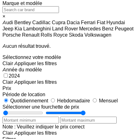
Marque et modèle
×
Audi
Bentley
Cadillac
Cupra
Dacia
Ferrari
Fiat
Hyundai
Jeep
Kia
Lamborghini
Land Rover
Mercedes Benz
Peugeot
Porsche
Renault
Rolls Royce
Skoda
Volkswagen
Aucun résultat trouvé.
Sélectionnez votre modèle
Clair
Appliquer les filtres
Année du modèle
2024
Clair
Appliquer les filtres
Prix
Période de location
Quotidiennement
Hebdomadaire
Mensuel
Sélectionner une fourchette de prix
Note : Veuillez indiquer le prix correct
Clair
Appliquer les filtres
Filtres