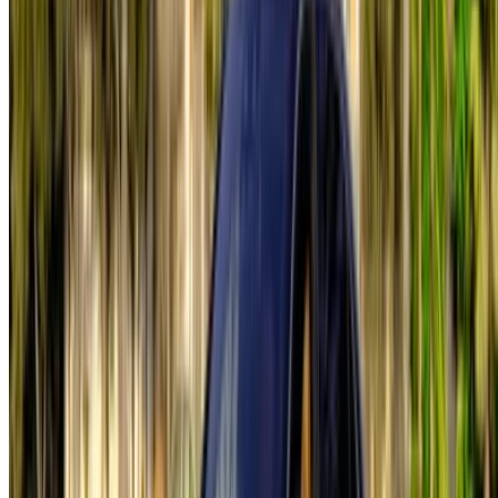
Casa-Oasis, Route de Nouasseur, Casablanca 20000,
Maroc
©OneClickDrive 2026.
Tous droits réservés
Suivez-nous sur:
English
‏العربية‏
Français
Dutch
русский
Türkçe
Español
Chinese
Italian
German
X
Fermer
Compris !