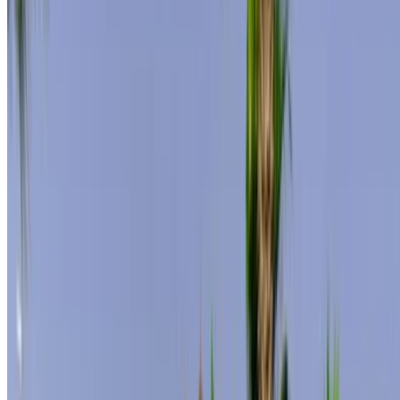
Guarda coches. Siga los precios. Reserve más rápido.
Crear una cuenta
Cómo obtener la mejor oferta
Compare offers from multiple rent a car companies in
the Marruecos, Filtre según su ubicación, presupuesto
y requisitos.
Limite sus preferencias: especificaciones del
automóvil, límite de millaje, seguro incluido,
características del automóvil, etc.
Haga una lista corta de las mejores ofertas del
proveedor de alquiler de automóviles y contáctelas
directamente por teléfono, WhatsApp o solicite una
llamada.
Asegúrese de solicitar las imágenes y
especificaciones reales del automóvil antes de finalizar
el trato.
¡Reserve directamente, sin márgenes!
Mercedes Benz S400 Coche Coche precio de
alquiler en Casablanca