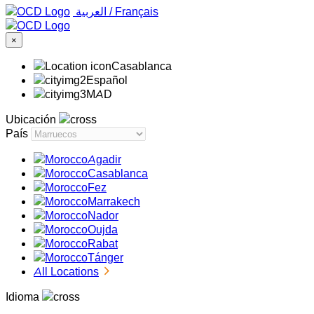
‏العربية ‏
/
Français
×
Casablanca
Español
MAD
Ubicación
País
Agadir
Casablanca
Fez
Marrakech
Nador
Oujda
Rabat
Tánger
All Locations
Idioma