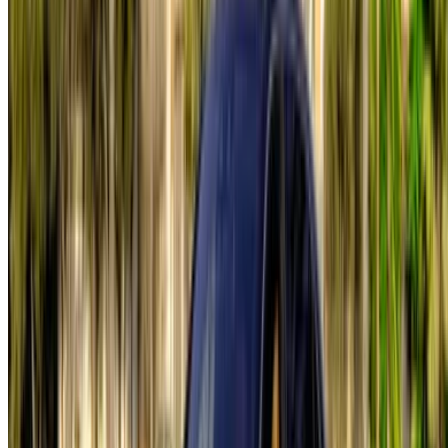
Casa-Oasis, Route de Nouasseur, Casablanca 20000,
Marruecos
©OneClickDrive 2026.
Todos los derechos reservados
Síguenos en:
English
‏العربية‏
Français
Dutch
русский
Türkçe
Español
Chinese
Italian
German
X
Cerrar
Entendido. ¡Salud!