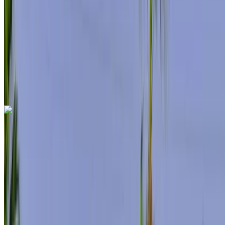
Seguro Incluido
Transmisión automática
Entrega gratis
Aeropuerto Internacional Mohamed V, Casablanca
Aeropuerto Internacional Mohamed V,
Casablanca
Llamada
+212708889994
Whatsapp
Mercedes Benz S400 2024
Aeropuerto Internacional Mohamed V, Casablanca
Aeropuerto Internacional Mohamed V,
Casablanca
2024
Euro
De Lujo
Diesel