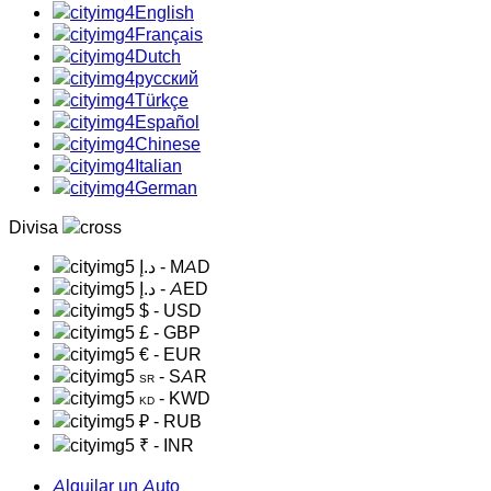
English
Français
Dutch
русский
Türkçe
Español
Chinese
Italian
German
Divisa
د.إ
- MAD
د.إ
- AED
$
- USD
£
- GBP
€
- EUR
- SAR
SR
- KWD
KD
₽
- RUB
₹
- INR
Alquilar un Auto