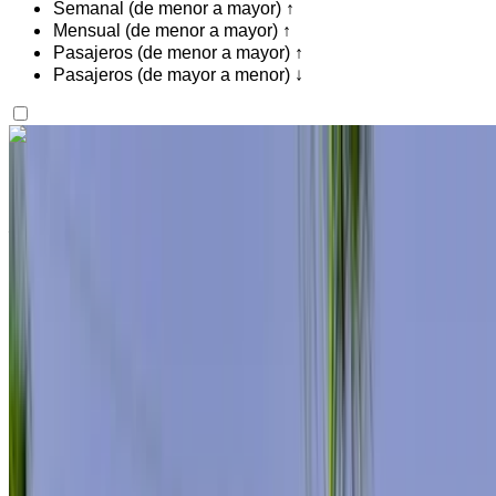
Semanal (de menor a mayor) ↑
Mensual (de menor a mayor) ↑
Pasajeros (de menor a mayor) ↑
Pasajeros (de mayor a menor) ↓
¿Te gusta lo que ves?
Saber más
Mercedes Benz S400 2024
Aeropuerto Internacional Mohamed V, Casablanca
Aeropuerto Internacional Mohamed V,
Casablanca
2024
Euro
De Lujo
Diesel
MAD 11,500
/ día
Ilimitado
MAD 276,000
/ mes.
6000 km