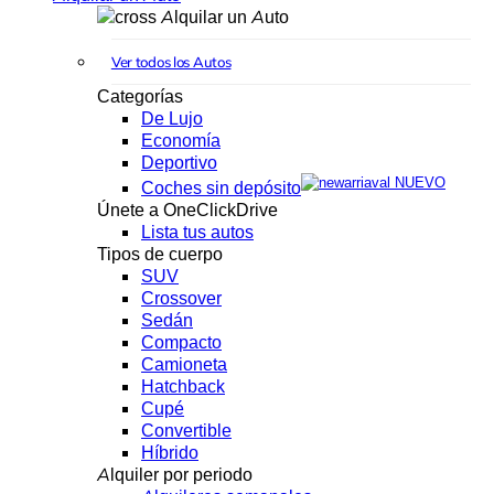
Alquilar un Auto
Ver todos los Autos
Categorías
De Lujo
Economía
Deportivo
NUEVO
Coches sin depósito
Únete a OneClickDrive
Lista tus autos
Tipos de cuerpo
SUV
Crossover
Sedán
Compacto
Camioneta
Hatchback
Cupé
Convertible
Híbrido
Alquiler por periodo