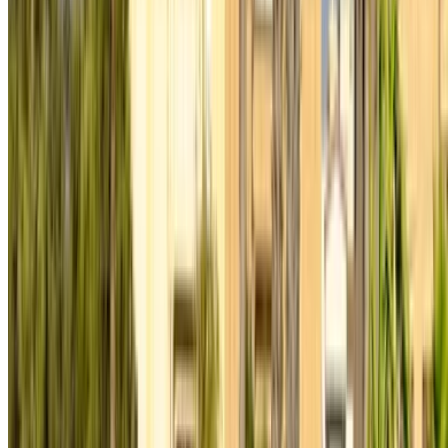
Lista tus autos
Formas flexibles de pagar directamente a su socio
/ Recursos
Alquiler de coches Agadir
Alquiler de coches Casablanca
Alquiler de coches Fez
Alquiler de coches Marrakech
Alquiler de coches Nador
Alquiler de coches Oujda
Alquiler de coches Rabat
Alquiler de coches Tánger
Aeropuerto de Casablanca
Aeropuerto de Marrakech
/ Empresa
XML de SITEMAP
Blog de Alquiler de Autos