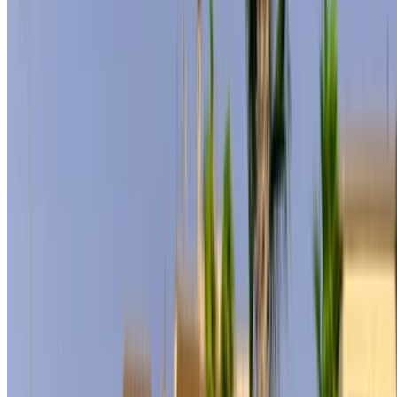
Diario
Semanal
Mensual
Mercedes Benz S400
MAD
MAD
MAD
(Negro), 2024
11,500
72,450
276,000
Mercedes Benz S400
MAD
MAD
MAD
(Negro), 2024
7,500
49,000
195,000
Alquiler y auto-manejo a Mercedes Benz S400 Carro de lujo
en Casablanca, Marruecos. Varios modelos incluyendo 2024
de S400 están disponibles para alquiler. A continuación se
enumeran las ofertas en vivo con tarifas por día, por semana
y por mes directamente de los proveedores. Pague cero
comisiones o tarifas de reserva. La recogida de sucursales
es gratuita desde Aeropuerto Internacional Mohamed V.
Para disponibilidad y entrega en su ubicación o Casablanca
aeropuerto en su fecha y hora preferidas, consulte con el
proveedor. Póngase en contacto con ellos por teléfono,
WhatsApp o solicite una devolución de llamada.
Bienvenido a OneClickDrive.ma - Marruecos mayor mercado
automovilístico del mundo.Nuestros socios socios de alquiler
de vehículos actualizan sus existencias de OneClickDrive en
tiempo real para que siempre vea los últimos precios.