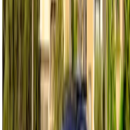
/ Apoyo
+212708880005
info@oneclickdrive.com
/ Empresas
sales@oneclickdrive.com
¿Tiene coches para alquilar o vender?
Llegue a miles de personas cada día.
Lista tus autos
Formas flexibles de pagar directamente a su socio