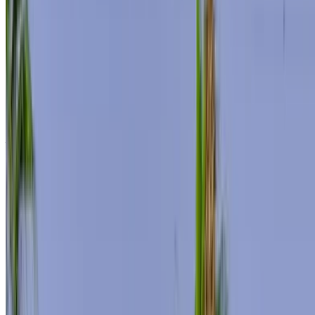
MAD 7500
/ día
Ilimitado
MAD 195,000
/ mes.
6000 km
Seguro Incluido
Transmisión automática
Entrega gratis
Aeropuerto Internacional Mohamed V, Casablanca
Aeropuerto Internacional Mohamed V,
Casablanca
Llamada
+212708889994
Whatsapp
Demostración 1 - 2 de 2 Autos
1
¿Busca más opciones?
Buscar todos los autos