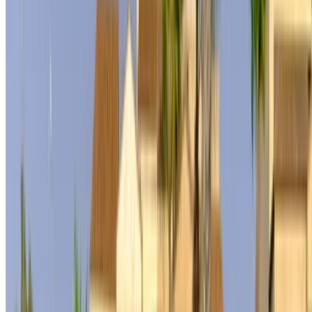
Navega, filtra, selecciona y contacta al proveedor de rent a
car directamente. Mencione que vio su anuncio en
OneClickDrive.com para obtener la mejor tarifa. ¡Tenga la
seguridad de que las mejores ofertas de alquiler de
automóviles están a un clic de distancia!
NOTA:
Los listados anteriores, incluidos los precios, son
actualizados por los respectivos empresa de alquiler de
coches. En caso de que el coche no esté disponible al
precio mencionado (sin IVA), por favor
informenos
y te
responderemos con la mejor alternativa. Felizalquiler!
Descargo de responsabilidad:
Al utilizar este sitio web, usted acepta nuestros Términos y
Condiciones y Política de Privacidad y exime a
OneClickDrive.ma de cualquier información incorrecta
proporcionada por las empresas de alquiler de coches o por
nosotros.
×
OTP incorrecta