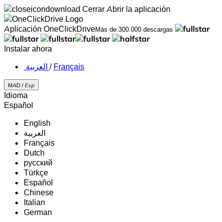
Cerrar
Abrir la aplicación
Aplicación OneClickDrive
Más de 300.000 descargas
Instalar ahora
‏العربية ‏
/
Français
MAD /
Esp
Idioma
Español
English
‏العربية‏
Français
Dutch
русский
Türkçe
Español
Chinese
Italian
German