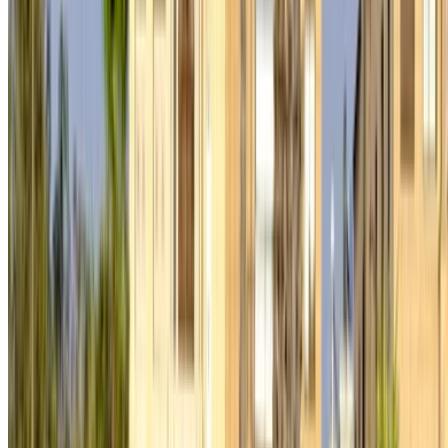
Continuar
Or
¿No tiene cuenta?
Inscribirse
Ya tiene una cuenta?
Acceso
Su plataforma única para explorar las mejores ofertas de
alquiler de coches y coches usados en todo Marruecos.
Desde opciones económicas hasta coches de lujo,
encuentra el coche adecuado para tu viaje. OneClickDrive te
ayuda a ponerte en contacto con proveedores locales de
confianza para que disfrutes de una experiencia tranquila y
sin estrés.
¿Tiene coches para alquilar o vender?
Llegue a miles de personas cada día.