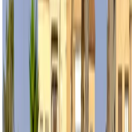
Conéctate para acceder a tus favoritos,
seguir las ofertas y reservar más rápido.
Continuar
o
¿No tiene cuenta?
Inscribirse
¿Ya tiene una cuenta?
Acceso
×
OTP incorrecta
Cree una cuenta. Consiga un mejor acuerdo.
Log In. Take the Wheel.