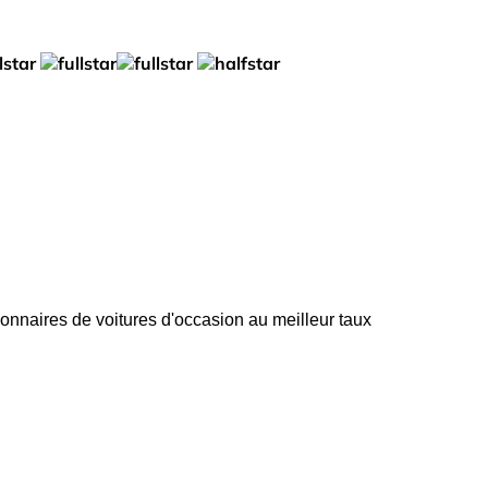
onnaires de voitures d'occasion au meilleur taux