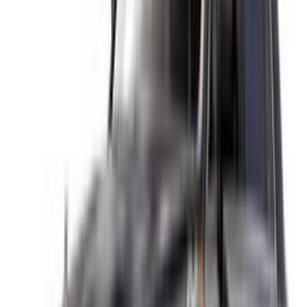
Alquiler de coches Tánger
Aeropuerto de Casablanca
Aeropuerto de Marrakech
/ Empresa
XML de SITEMAP
Blog de Alquiler de Autos
/ Apoyo
+212708880005
info@oneclickdrive.com
/ Empresas
sales@oneclickdrive.com
¿Tiene coches para alquilar o vender?
Llegue a miles de personas cada día.