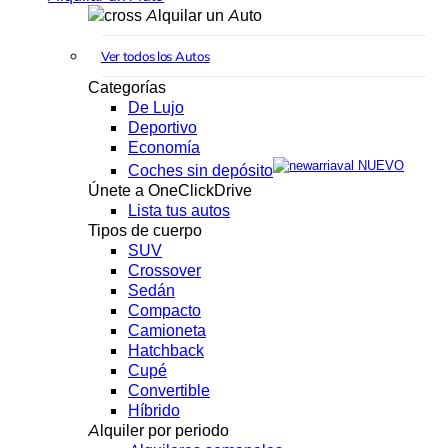
Alquilar un Auto
Ver todos los Autos
Categorías
De Lujo
Deportivo
Economía
NUEVO
Coches sin depósito
Únete a OneClickDrive
Lista tus autos
Tipos de cuerpo
SUV
Crossover
Sedán
Compacto
Camioneta
Hatchback
Cupé
Convertible
Híbrido
Alquiler por periodo