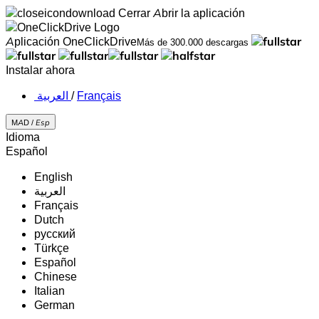
Cerrar
Abrir la aplicación
Aplicación OneClickDrive
Más de 300.000 descargas
Instalar ahora
‏العربية ‏
/
Français
MAD /
Esp
Idioma
Español
English
‏العربية‏
Français
Dutch
русский
Türkçe
Español
Chinese
Italian
German