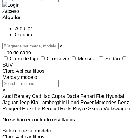
Acceso
Alquilar
Alquilar
Comprar
×
Tipo de carro
Carro de lujo
Crossover
Mensual
Sedán
SUV
Claro
Aplicar filtros
Marca y modelo
×
Audi
Bentley
Cadillac
Cupra
Dacia
Ferrari
Fiat
Hyundai
Jaguar
Jeep
Kia
Lamborghini
Land Rover
Mercedes Benz
Peugeot
Porsche
Renault
Rolls Royce
Skoda
Volkswagen
No se han encontrado resultados.
Seleccione su modelo
Claro
Aplicar filtros