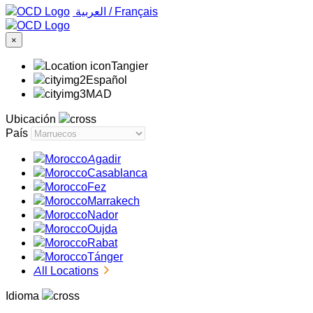
‏العربية ‏
/
Français
×
Tangier
Español
MAD
Ubicación
País
Agadir
Casablanca
Fez
Marrakech
Nador
Oujda
Rabat
Tánger
All Locations
Idioma