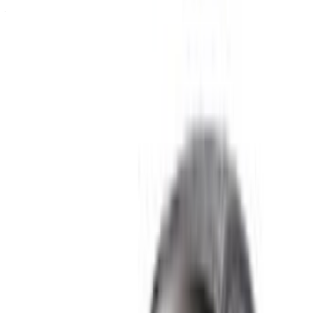
Al utilizar este sitio web, usted acepta nuestros Términos y
Condiciones y Política de Privacidad y exime a
OneClickDrive.ma de cualquier información incorrecta
proporcionada por las empresas de alquiler de coches o por
nosotros.
×
OTP incorrecta
Conéctate para acceder a tus favoritos,
seguir las ofertas y reservar más rápido.
Continuar
o
¿No tiene cuenta?
Inscribirse
¿Ya tiene una cuenta?
Acceso