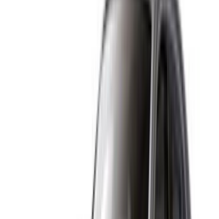
×
OTP incorrecta
Cree una cuenta. Consiga un mejor acuerdo.
Log In. Take the Wheel.
Continuar
Or
¿No tiene cuenta?
Inscribirse
Ya tiene una cuenta?
Acceso
Su plataforma única para explorar las mejores ofertas de
alquiler de coches y coches usados en todo Marruecos.
Desde opciones económicas hasta coches de lujo,
encuentra el coche adecuado para tu viaje. OneClickDrive te