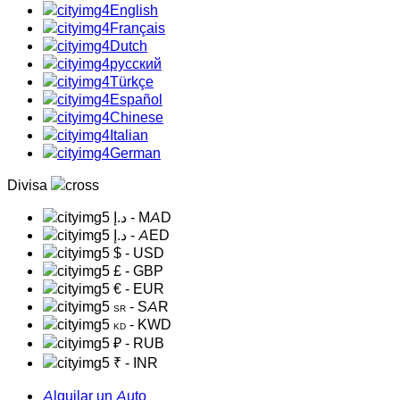
English
Français
Dutch
русский
Türkçe
Español
Chinese
Italian
German
Divisa
د.إ
- MAD
د.إ
- AED
$
- USD
£
- GBP
€
- EUR
- SAR
SR
- KWD
KD
₽
- RUB
₹
- INR
Alquilar un Auto