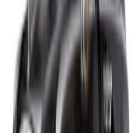
Lista tus autos
Formas flexibles de pagar directamente a su socio
Tangier Ibn Battouta Airport, Tangier, Morocco
©OneClickDrive 2026.
Todos los derechos reservados
Síguenos en: