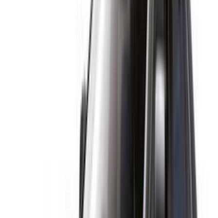
ayuda a ponerte en contacto con proveedores locales de
confianza para que disfrutes de una experiencia tranquila y
sin estrés.
¿Tiene coches para alquilar o vender?
Llegue a miles de personas cada día.
Lista tus autos
Formas flexibles de pagar directamente a su socio
/ Recursos
Alquiler de coches Agadir
Alquiler de coches Casablanca
Alquiler de coches Fez
Alquiler de coches Marrakech
Alquiler de coches Nador
Alquiler de coches Oujda
Alquiler de coches Rabat