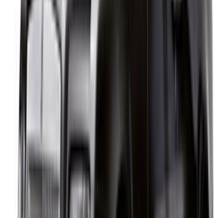
English
‏العربية‏
Français
Dutch
русский
Türkçe
Español
Chinese
Italian
German
X
Cerrar
Entendido. ¡Salud!