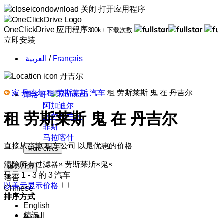
关闭
打开应用程序
OneClickDrive 应用程序
300k+ 下载次数
立即安装
‏العربية ‏
/
Français
丹吉尔
家
丹吉尔
租 劳斯莱斯 汽车
租 劳斯莱斯 鬼 在 丹吉尔
摩洛哥
阿加迪尔
租 劳斯莱斯 鬼 在 丹吉尔
卡萨布兰卡
非斯
马拉喀什
直接从当地 租车公司 以最优惠的价格
More cities
清除所有过滤器
×
劳斯莱斯
×
鬼
×
MAD /
Chi
显示 1 - 3 的 3 汽车
语言
以美元显示价格
Chinese
排序方式
English
精选
‏العربية‏