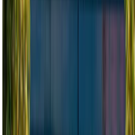
Mercedes Benz Vito 2024
Aeropuerto internacional de Tánger, Tánger
Aeropuerto internacional de Tánger, Tánger
2024
Euro
Camioneta
Diesel
MAD 2800
/ día
Ilimitado
MAD 62,100
/ mes.
6000 km
Seguro Incluido
Transmisión manual
Entrega gratis
Aeropuerto
internacional de Tánger, Tánger
Aeropuerto
internacional de Tánger, Tánger
Llamada
+212708889994
Whatsapp