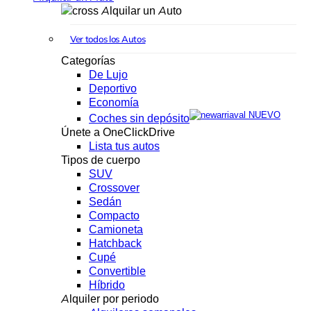
Alquilar un Auto
Ver todos los Autos
Categorías
De Lujo
Deportivo
Economía
NUEVO
Coches sin depósito
Únete a OneClickDrive
Lista tus autos
Tipos de cuerpo
SUV
Crossover
Sedán
Compacto
Camioneta
Hatchback
Cupé
Convertible
Híbrido
Alquiler por periodo