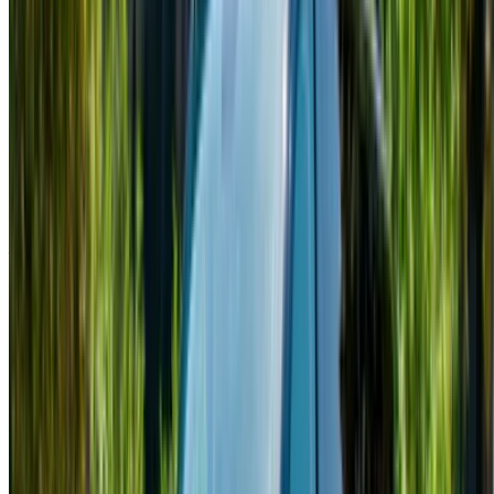
automóviles están a un clic de distancia!
NOTA:
Los listados anteriores, incluidos los precios, son
actualizados por los respectivos empresa de alquiler de
coches. En caso de que el coche no esté disponible al
precio mencionado (sin IVA), por favor
informenos
y te
responderemos con la mejor alternativa. Felizalquiler!
Descargo de responsabilidad:
Al utilizar este sitio web, usted acepta nuestros Términos y
Condiciones y Política de Privacidad y exime a
OneClickDrive.ma de cualquier información incorrecta
proporcionada por las empresas de alquiler de coches o por
nosotros.
×
OTP incorrecta
Conéctate para acceder a tus favoritos,
seguir las ofertas y reservar más rápido.