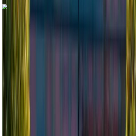
Mercedes Benz Vito 2024
Aeropuerto internacional de Tánger, Tánger
Aeropuerto internacional de Tánger, Tánger
2024
Euro
Camioneta
Diesel
MAD 2340
/ día
Ilimitado
MAD 58,500
/ mes.
6000 km
Seguro Incluido
Transmisión automática
Entrega gratis
Aeropuerto
internacional de Tánger, Tánger
Aeropuerto