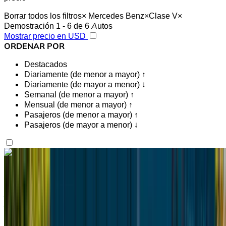
Borrar todos los filtros
×
Mercedes Benz
×
Clase V
×
Demostración 1 - 6 de 6 Autos
Mostrar precio en USD
ORDENAR POR
Destacados
Diariamente (de menor a mayor) ↑
Diariamente (de mayor a menor) ↓
Semanal (de menor a mayor) ↑
Mensual (de menor a mayor) ↑
Pasajeros (de menor a mayor) ↑
Pasajeros (de mayor a menor) ↓
¿Te gusta lo que ves?
Saber más
Mercedes Benz Vito 2024
Aeropuerto internacional de Tánger, Tánger
Aeropuerto internacional de Tánger, Tánger
2024