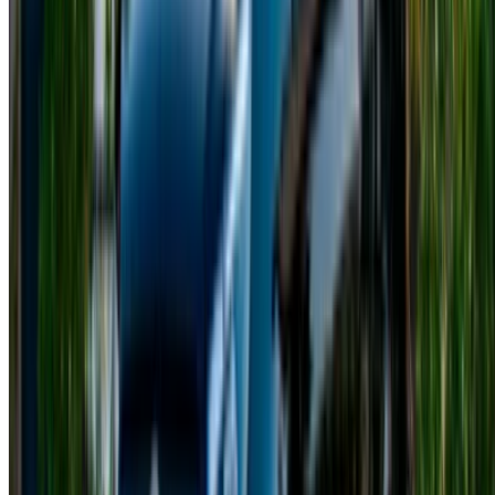
Tangier Ibn Battouta Airport, Tangier, Morocco
©OneClickDrive 2026.
Todos los derechos reservados
Síguenos en:
English
‏العربية‏
Français
Dutch
русский
Türkçe
Español
Chinese
Italian
German
X
Cerrar
Entendido. ¡Salud!