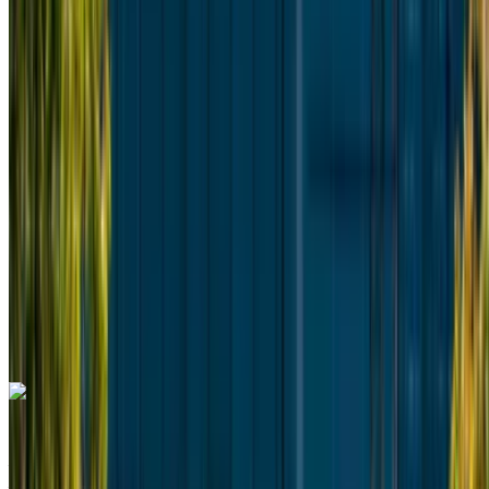
Euro
Camioneta
Diesel
MAD 2600
/ día
Ilimitado
MAD 60,000
/ mes.
6000 km
Seguro Incluido
Transmisión automática
Entrega gratis
Aeropuerto
internacional de Tánger, Tánger
Aeropuerto
internacional de Tánger, Tánger
Llamada
+212708889994
Whatsapp
Mercedes Benz V Class 2023
Aeropuerto internacional de Tánger, Tánger
Aeropuerto internacional de Tánger, Tánger