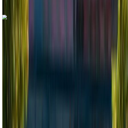
internacional de Tánger, Tánger
Llamada
+212708889994
Whatsapp
Mercedes Benz Vito 2024
Aeropuerto internacional de Tánger, Tánger
Aeropuerto internacional de Tánger, Tánger
2024
Euro
Camioneta
Diesel
MAD 2600
/ día
Ilimitado
MAD 60,000
/ mes.
6000 km
Seguro Incluido
Transmisión automática
Entrega gratis
Aeropuerto