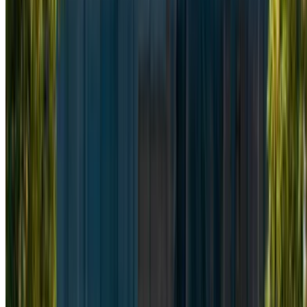
internacional de Tánger, Tánger
Aeropuerto
internacional de Tánger, Tánger
Llamada
+212708889994
Whatsapp
Demostración 1 - 6 de 6 Autos
1
¿Busca más opciones?
Buscar todos los autos
Guarda coches. Siga los precios. Reserve más rápido.
Crear una cuenta
Cómo obtener la mejor oferta
Compare offers from multiple rent a car companies in
the Marruecos, Filtre según su ubicación, presupuesto
y requisitos.
Limite sus preferencias: especificaciones del
automóvil, límite de millaje, seguro incluido,