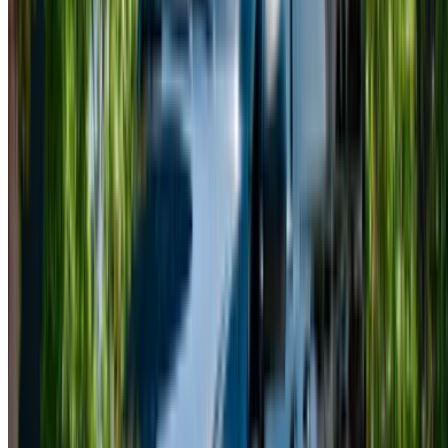
/ Recursos
Alquiler de coches Agadir
Alquiler de coches Casablanca
Alquiler de coches Fez
Alquiler de coches Marrakech
Alquiler de coches Nador
Alquiler de coches Oujda
Alquiler de coches Rabat
Alquiler de coches Tánger
Aeropuerto de Casablanca
Aeropuerto de Marrakech
/ Empresa
XML de SITEMAP
Blog de Alquiler de Autos
/ Apoyo
+212708880005