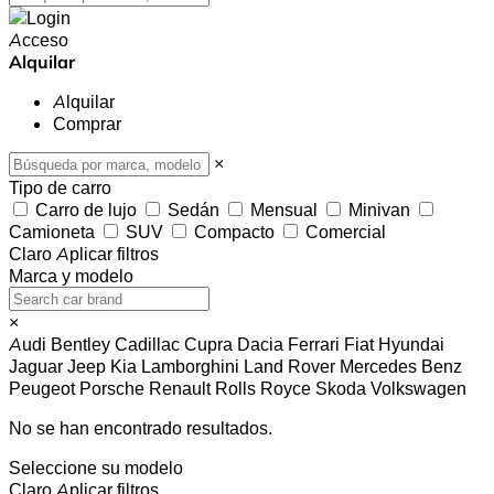
Acceso
Alquilar
Alquilar
Comprar
×
Tipo de carro
Carro de lujo
Sedán
Mensual
Minivan
Camioneta
SUV
Compacto
Comercial
Claro
Aplicar filtros
Marca y modelo
×
Audi
Bentley
Cadillac
Cupra
Dacia
Ferrari
Fiat
Hyundai
Jaguar
Jeep
Kia
Lamborghini
Land Rover
Mercedes Benz
Peugeot
Porsche
Renault
Rolls Royce
Skoda
Volkswagen
No se han encontrado resultados.
Seleccione su modelo
Claro
Aplicar filtros