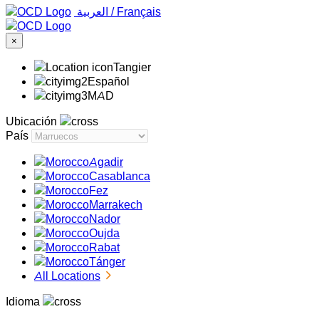
‏العربية ‏
/
Français
×
Tangier
Español
MAD
Ubicación
País
Agadir
Casablanca
Fez
Marrakech
Nador
Oujda
Rabat
Tánger
All Locations
Idioma