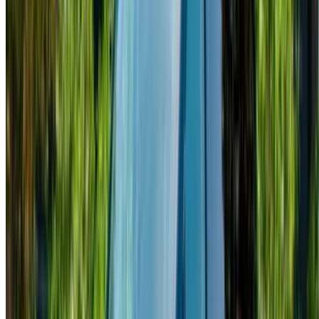
Continuar
o
¿No tiene cuenta?
Inscribirse
¿Ya tiene una cuenta?
Acceso
×
OTP incorrecta
Cree una cuenta. Consiga un mejor acuerdo.
Log In. Take the Wheel.
Continuar
Or