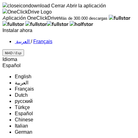
Cerrar
Abrir la aplicación
Aplicación OneClickDrive
Más de 300.000 descargas
Instalar ahora
‏العربية ‏
/
Français
MAD /
Esp
Idioma
Español
English
‏العربية‏
Français
Dutch
русский
Türkçe
Español
Chinese
Italian
German