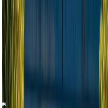
Aeropuerto internacional de Tánger, Tánger
Aeropuerto internacional de Tánger, Tánger
2022
Euro
Camioneta
Diesel
MAD 2340
/ día
Ilimitado
MAD 58,500
/ mes.
6000 km
Seguro Incluido
Transmisión manual
Entrega gratis
Aeropuerto
internacional de Tánger, Tánger
Aeropuerto
internacional de Tánger, Tánger
Llamada
+212708889994
Whatsapp