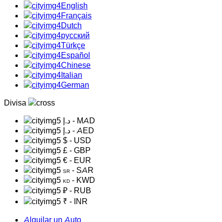
English
Français
Dutch
русский
Türkçe
Español
Chinese
Italian
German
Divisa
د.إ
- MAD
د.إ
- AED
$
- USD
£
- GBP
€
- EUR
- SAR
SR
- KWD
KD
₽
- RUB
₹
- INR
Alquilar un Auto