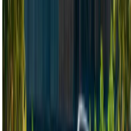
características del automóvil, etc.
Haga una lista corta de las mejores ofertas del
proveedor de alquiler de automóviles y contáctelas
directamente por teléfono, WhatsApp o solicite una
llamada.
Asegúrese de solicitar las imágenes y
especificaciones reales del automóvil antes de finalizar
el trato.
¡Reserve directamente, sin márgenes!
Mercedes Benz Clase V Coche Coche precio de
alquiler en Tánger
Diario
Semanal
Mensual
Mercedes Benz Vito (Negro),
MAD
MAD
MAD
2024
2,600
16,100
60,000
Mercedes Benz Clase V
MAD
MAD
MAD
(Negro), 2023
3,250
20,930
78,000
Mercedes Benz Vito (Negro),
MAD
MAD
MAD
2022
2,340
14,560
58,500
Mercedes Benz Vito (Negro),
MAD
MAD
MAD
2024
2,800
16,100
62,100