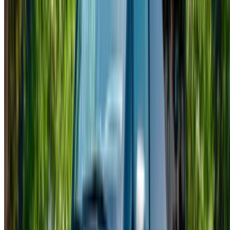
¿No tiene cuenta?
Inscribirse
Ya tiene una cuenta?
Acceso
Su plataforma única para explorar las mejores ofertas de
alquiler de coches y coches usados en todo Marruecos.
Desde opciones económicas hasta coches de lujo,
encuentra el coche adecuado para tu viaje. OneClickDrive te
ayuda a ponerte en contacto con proveedores locales de
confianza para que disfrutes de una experiencia tranquila y
sin estrés.
¿Tiene coches para alquilar o vender?
Llegue a miles de personas cada día.
Lista tus autos
Formas flexibles de pagar directamente a su socio