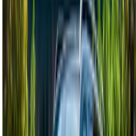
Mercedes Benz Vito (Negro),
MAD
MAD
MAD
2024
2,340
14,560
58,500
Alquiler y auto-manejo a Mercedes Benz Clase V Camioneta
en Tánger, Marruecos. Varios modelos incluyendo 2023 de
Clase V están disponibles para alquiler. A continuación se
enumeran las ofertas en vivo con tarifas por día, por semana
y por mes directamente de los proveedores. Pague cero
comisiones o tarifas de reserva. La recogida de sucursales
es gratuita desde Aeropuerto internacional de Tánger. Para
disponibilidad y entrega en su ubicación o Tánger
aeropuerto en su fecha y hora preferidas, consulte con el
proveedor. Póngase en contacto con ellos por teléfono,
WhatsApp o solicite una devolución de llamada.
Bienvenido a OneClickDrive.ma - Marruecos mayor mercado
automovilístico del mundo.Nuestros socios socios de alquiler
de vehículos actualizan sus existencias de OneClickDrive en
tiempo real para que siempre vea los últimos precios.
Navega, filtra, selecciona y contacta al proveedor de rent a
car directamente. Mencione que vio su anuncio en
OneClickDrive.com para obtener la mejor tarifa. ¡Tenga la
seguridad de que las mejores ofertas de alquiler de