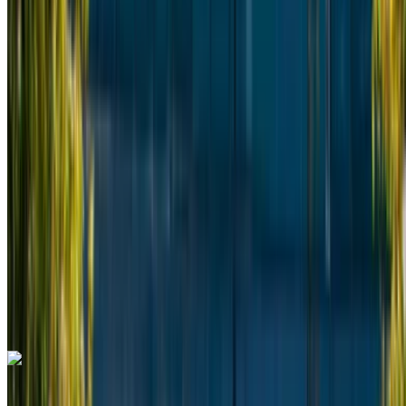
2023
Euro
Camioneta
Diesel
MAD 3250
/ día
Ilimitado
MAD 78,000
/ mes.
6000 km
Seguro Incluido
Transmisión automática
Entrega gratis
Aeropuerto
internacional de Tánger, Tánger
Aeropuerto
internacional de Tánger, Tánger
Llamada
+212708889994
Whatsapp
Mercedes Benz Vito 2022