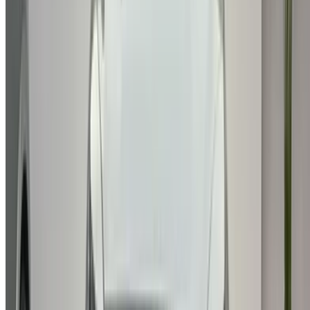
Todos los derechos reservados
Síguenos en:
English
‏العربية‏
Français
Dutch
русский
Türkçe
Español
Chinese
Italian
German
X
Cerrar
Entendido. ¡Salud!