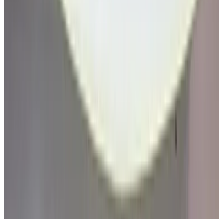
Lincoln. Ford es el segundo mayor fabricante de automóviles
con sede en EE. UU. Y el quinto más grande del mundo
según la producción de vehículos de 2015. A finales de
2010, Ford era el quinto fabricante de automóviles más
grande de Europa. Los autos Ford más favorables para
alquilar son Escape, Mustang V6 Convertible, Mustang V8
GT y Explorer.
Fundado:
1903
Sede:
Dearborn, Michigan, EE. UU.
Nombre oficial:
Compania de motores ford
Productos:
Automóviles, vehículos de lujo, vehículos
comerciales, piezas automotrices, camionetas, SUV
Cómo obtener la mejor oferta
Compare offers from multiple car companies in the
Marruecos, Filtre según su ubicación, presupuesto y
requisitos.
Limítalo a tus preferencias: especificaciones del coche,