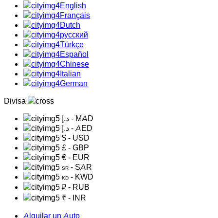
English
Français
Dutch
русский
Türkçe
Español
Chinese
Italian
German
Divisa
د.إ
- MAD
د.إ
- AED
$
- USD
£
- GBP
€
- EUR
- SAR
SR
- KWD
KD
₽
- RUB
₹
- INR
Alquilar un Auto