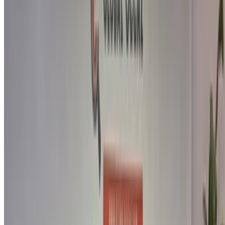
Comprar a Ford Coche en Marrakech, Marruecos. En la lista
anterior hay ofertas en vivo para Ford Vehículos de ocasión
directamente de los distribuidores. Puede ponerse en
contacto directamente con cualquiera de ellos en función de
sus necesidades.
Solicite un presupuesto personalizado para su favorito Ford
coche del local vendedores y concesionarios de coches
usados en Marrakech. Comprar a través de
OneClickDriveVehículos de ocasión Marketplace sitio web o
aplicaciones móviles y pagar cero comisión. Llevamos la
masiva EAUVehículos de ocasión industria - en línea para
que sea súper fácil y conveniente para usted. Comparar
ofertas en vivo para todos los tipos de sedán, lujo, deportes,
SUV, coupé y convertibles opciones están disponibles para
comprar.
NOTA:
Los listados anteriores, incluidos los precios, son
actualizados por los respectivos vendedores y
concesionarios de coches usados. En caso de que el coche
no esté disponible al precio mencionado (sin IVA), por
favor
informenos
y te responderemos con la mejor