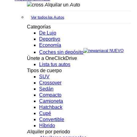
Alquilar un Auto
Ver todos los Autos
Categorías
De Lujo
Deportivo
Economía
NUEVO
Coches sin depósito
Únete a OneClickDrive
Lista tus autos
Tipos de cuerpo
SUV
Crossover
Sedán
Compacto
Camioneta
Hatchback
Cupé
Convertible
Híbrido
Alquiler por periodo