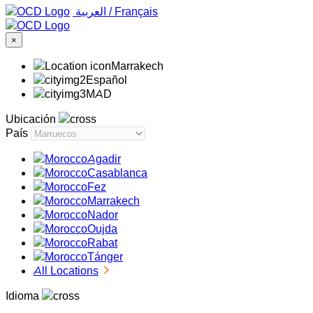
‏العربية ‏
/
Français
×
Marrakech
Español
MAD
Ubicación
País
Agadir
Casablanca
Fez
Marrakech
Nador
Oujda
Rabat
Tánger
All Locations
Idioma