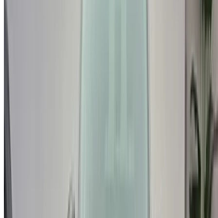
Su plataforma única para explorar las mejores ofertas de
alquiler de coches y coches usados en todo Marruecos.
Desde opciones económicas hasta coches de lujo,
encuentra el coche adecuado para tu viaje. OneClickDrive te
ayuda a ponerte en contacto con proveedores locales de
confianza para que disfrutes de una experiencia tranquila y
sin estrés.
¿Tiene coches para alquilar o vender?
Llegue a miles de personas cada día.
Lista tus autos
Formas flexibles de pagar directamente a su socio
/ Recursos
Vehículos de ocasión Agadir
Vehículos de ocasión Casablanca
Vehículos de ocasión Fez