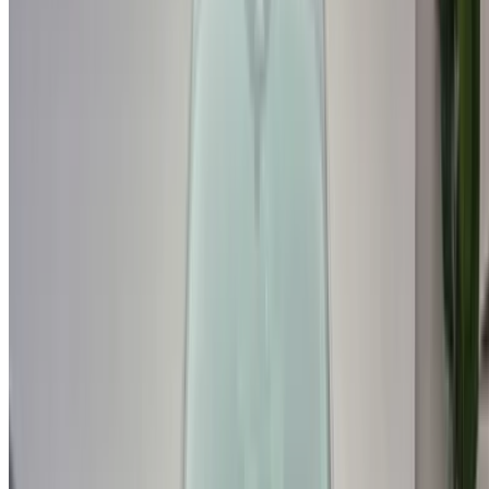
¿No tiene cuenta?
Inscribirse
¿Ya tiene una cuenta?
Acceso
×
OTP incorrecta
Cree una cuenta. Consiga un mejor acuerdo.
Log In. Take the Wheel.
Continuar
Or
¿No tiene cuenta?
Inscribirse
Ya tiene una cuenta?
Acceso