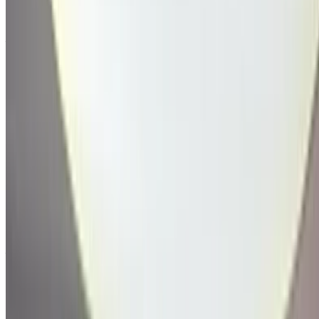
Aeropuerto de Menara, Marrakech
Aeropuerto
de Menara, Marrakech
Llamada
212663841439
Whatsapp
Demostración 1 - 2 de 2 Autos
1
¿Busca más opciones?
Buscar todos los autos
Guarda coches. Siga los precios. Reserve más rápido.
Crear una cuenta
Acerca de Ford Motores
Ford es un fabricante de automóviles multinacional
estadounidense fundado por Henry Ford. La compañía
vende automóviles y vehículos comerciales con la marca
Ford, y la mayoría de los automóviles de lujo con la marca