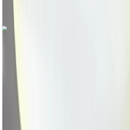
Aeropuerto de Menara, Marrakech
Aeropuerto
de Menara, Marrakech
Llamada
212663841439
Whatsapp
Ford Kuga 2.0 TDCi Trend 2019
en venta en Marrakech: Negro Sedán, Diesel Coche, Otro
Especificaciones, Manual 4-puerta
Aeropuerto de Menara, Marrakech
Aeropuerto
de Menara, Marrakech
2019
Otro Especificaciones
MAD 200,000
146000 km
EMI
MAD 2,491
Manual Transmisión
Negro color