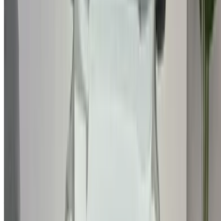
¿Tiene coches para alquilar o vender?
Llegue a miles de personas cada día.
Lista tus autos
Formas flexibles de pagar directamente a su socio
Aéroport, Marrakech 40000, Morocco
©OneClickDrive 2026.