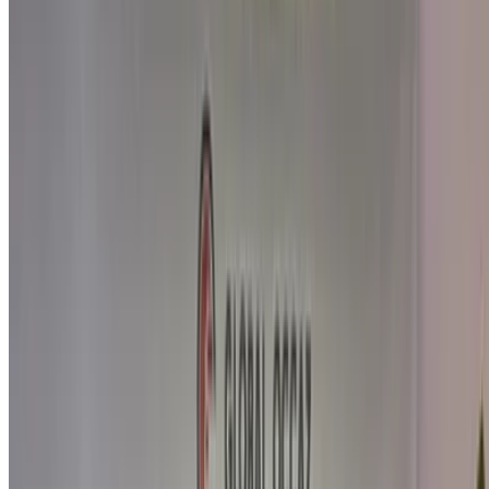
características, etc.
Preseleccione las mejores ofertas por proveedor y
póngase en contacto con ellos directamente por
teléfono, WhatsApp o solicite que le devuelvan la
llamada.
Asegúrese de solicitar las imágenes y
especificaciones reales del automóvil antes de finalizar
el trato.
¡Reserve directamente, sin márgenes!
¿Por qué comprar un coche a través de OneClickDrive.ma?
Busca entre la más amplia gama de marcas y modelos de
coches en alquiler en Marrakech. Reserve alquileres de
autos económicos, SUV, autos de lujo, autos deportivos y
más directamente de las agencias locales de alquiler de
autos.
Usado Ford Coche Coche precios en Marrakech
Precio
Ford Kuga 2.0 TDCi ST-Line (), 2021
MAD 279,000
Ford Kuga 2.0 TDCi Trend (Negro), 2019
MAD 200,000