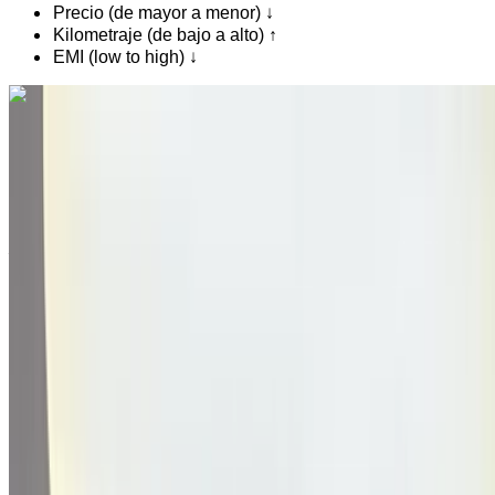
Precio (de mayor a menor) ↓
Kilometraje (de bajo a alto) ↑
EMI (low to high) ↓
¿Te gusta lo que ves?
Saber más
Ford Kuga 2.0 TDCi ST-Line 2021
en venta en Marrakech: Sedán, Diesel Coche, Otro
Especificaciones, Auto 4-puerta
Aeropuerto de Menara, Marrakech
Aeropuerto
de Menara, Marrakech
2021
Otro Especificaciones
MAD 279,000
147787 km
EMI
MAD 3,475
Auto Transmisión