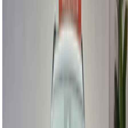
alternativa. Felizcomprar!
Descargo de responsabilidad:
Al utilizar este sitio web, usted acepta nuestros Términos y
Condiciones y Política de Privacidad y exime a
OneClickDrive.ma de cualquier información incorrecta
proporcionada por las empresas de alquiler de coches o por
nosotros.
×
OTP incorrecta
Conéctate para acceder a tus favoritos,
seguir las ofertas y reservar más rápido.
Continuar
o