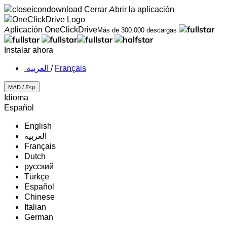
Cerrar
Abrir la aplicación
Aplicación OneClickDrive
Más de 300.000 descargas
Instalar ahora
‏العربية ‏
/
Français
MAD /
Esp
Idioma
Español
English
‏العربية‏
Français
Dutch
русский
Türkçe
Español
Chinese
Italian
German