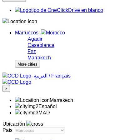
Marruecos
Agadir
Casablanca
Fez
Marrakech
More cities
‏العربية ‏
/
Français
×
Marrakech
Español
MAD
Ubicación
País