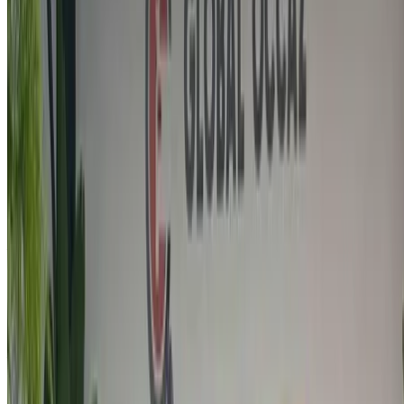
1
¿Busca más opciones?
Buscar todos los autos
Guarda coches. Siga los precios. Reserve más rápido.
Crear una cuenta
Acerca de Audi Motores
Audi AG es un fabricante de automóviles alemán que
diseña, diseña, produce, comercializa y distribuye vehículos
de lujo. La compañía es parte del Grupo Volkswagen. Los
vehículos de la marca Audi se producen en nueve plantas
de producción en todo el mundo. Los automóviles Audi más
favorables para alquilar son R8 V10 Spyder, A5 Convertible,
A6 y A3 Convertible.
Fundado:
1910