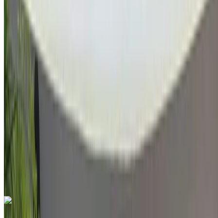
en venta en Marrakech: Negro SUV, Diesel Coche, Otro
Especificaciones, Auto 4-puerta
Aeropuerto de Menara, Marrakech
Aeropuerto
de Menara, Marrakech
2019
Otro Especificaciones
MAD 399,000
74441 km
EMI
MAD 4,970
Auto Transmisión
Negro color
Aeropuerto de Menara, Marrakech
Aeropuerto
de Menara, Marrakech
Llamada
212663841439
Whatsapp
¿Te gusta lo que ves?
Saber más