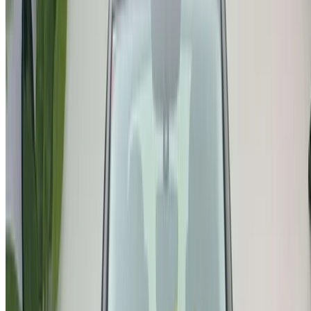
ayuda a ponerte en contacto con proveedores locales de
confianza para que disfrutes de una experiencia tranquila y
sin estrés.
¿Tiene coches para alquilar o vender?
Llegue a miles de personas cada día.
Lista tus autos
Formas flexibles de pagar directamente a su socio
/ Recursos
Vehículos de ocasión Agadir
Vehículos de ocasión Casablanca
Vehículos de ocasión Fez
Vehículos de ocasión Marrakech
Vehículos de ocasión Nador
Vehículos de ocasión Oujda
Vehículos de ocasión Rabat