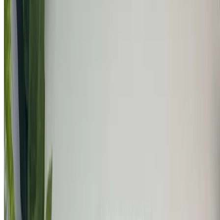
OneClickDriveVehículos de ocasión Marketplace sitio web o
aplicaciones móviles y pagar cero comisión. Llevamos la
masiva EAUVehículos de ocasión industria - en línea para
que sea súper fácil y conveniente para usted. Comparar
ofertas en vivo para todos los tipos de sedán, lujo, deportes,
SUV, coupé y convertibles opciones están disponibles para
comprar.
NOTA:
Los listados anteriores, incluidos los precios, son
actualizados por los respectivos vendedores y
concesionarios de coches usados. En caso de que el coche
no esté disponible al precio mencionado (sin IVA), por
favor
informenos
y te responderemos con la mejor
alternativa. Felizcomprar!
Descargo de responsabilidad:
Al utilizar este sitio web, usted acepta nuestros Términos y
Condiciones y Política de Privacidad y exime a
OneClickDrive.ma de cualquier información incorrecta
proporcionada por las empresas de alquiler de coches o por
nosotros.