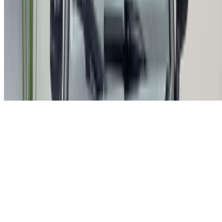
X
Cerrar
Entendido. ¡Salud!
Close
Escanea el código QR para descargar la aplicación
Accede a ofertas exclusivas para móviles