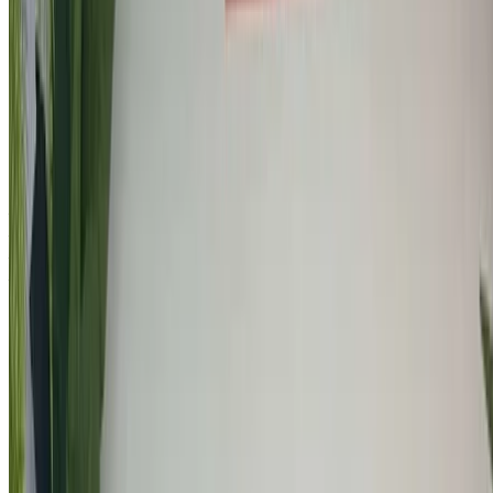
Busca entre la más amplia gama de marcas y modelos de
coches en alquiler en Marrakech. Reserve alquileres de
autos económicos, SUV, autos de lujo, autos deportivos y
más directamente de las agencias locales de alquiler de
autos.
Usado Audi Coche Coche precios en Marrakech
Precio
Audi A4 2.0 TDI BA Premium (Negro), 2019
MAD 285,000
Audi A4 2.0 TDI BA Premium (Negro), 2021
MAD 345,000
Audi Q5 2.0 TDI Premium (Negro), 2019
MAD 399,000
Audi A6 2.0 TDI Premium (Negro), 2022
MAD 419,000
Comprar un Audi Coche en Marrakech, Marruecos. En la
lista anterior hay ofertas en vivo para Audi Vehículos de
ocasión directamente de los distribuidores. Puede ponerse
en contacto directamente con cualquiera de ellos en función
de sus necesidades.
Solicite un presupuesto personalizado para su favorito Audi
coche del local vendedores y concesionarios de coches
usados en Marrakech. Comprar a través de