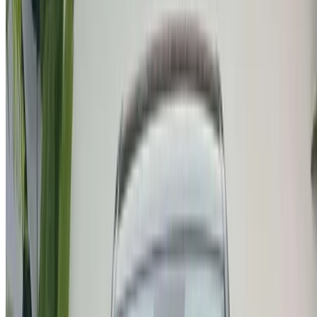
×
OTP incorrecta
Conéctate para acceder a tus favoritos,
seguir las ofertas y reservar más rápido.
Continuar
o
¿No tiene cuenta?
Inscribirse
¿Ya tiene una cuenta?
Acceso
Su plataforma única para explorar las mejores ofertas de
alquiler de coches y coches usados en todo Marruecos.
Desde opciones económicas hasta coches de lujo,
encuentra el coche adecuado para tu viaje. OneClickDrive te