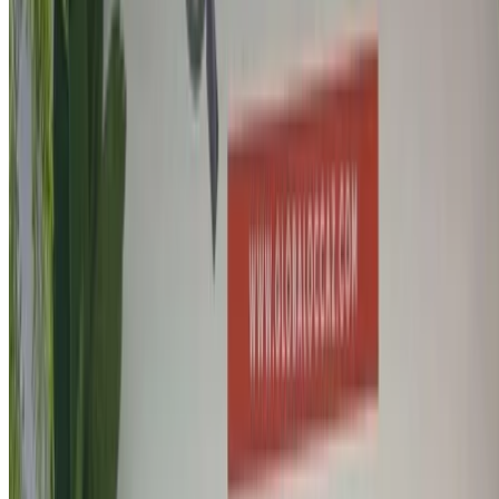
Sede:
Ingolstadt, Alemania
Nombre oficial:
Audi AG
Productos:
Vehículos de lujo
Cómo obtener la mejor oferta
Compare offers from multiple car companies in the
Marruecos, Filtre según su ubicación, presupuesto y
requisitos.
Limítalo a tus preferencias: especificaciones del coche,
características, etc.
Preseleccione las mejores ofertas por proveedor y
póngase en contacto con ellos directamente por
teléfono, WhatsApp o solicite que le devuelvan la
llamada.
Asegúrese de solicitar las imágenes y
especificaciones reales del automóvil antes de finalizar
el trato.
¡Reserve directamente, sin márgenes!
¿Por qué comprar un coche a través de OneClickDrive.ma?