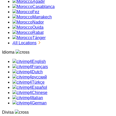
Agadir
Casablanca
Fez
Marrakech
Nador
Oujda
Rabat
Tánger
All Locations
Idioma
English
Français
Dutch
русский
Türkçe
Español
Chinese
Italian
German
Divisa