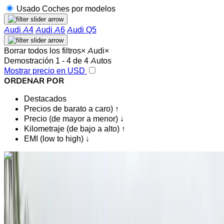
Usado Coches por modelos
Audi A4
Audi A6
Audi Q5
Borrar todos los filtros
×
Audi
×
Demostración 1 - 4 de 4 Autos
Mostrar precio en USD
ORDENAR POR
Destacados
Precios de barato a caro) ↑
Precio (de mayor a menor) ↓
Kilometraje (de bajo a alto) ↑
EMI (low to high) ↓
¿Te gusta lo que ves?
Saber más
Audi A4 2.0 TDI BA Premium 2019
en venta en Marrakech: Negro De Lujo, Diesel Coche, Otro
Especificaciones, Auto 4-puerta