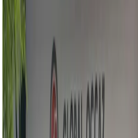
Audi A6 2.0 TDI Premium 2022
en venta en Marrakech: Negro Sedán, Diesel Coche, Otro
Especificaciones, Auto 4-puerta
Aeropuerto de Menara, Marrakech
Aeropuerto
de Menara, Marrakech
2022
Otro Especificaciones
MAD 419,000
72000 km
EMI
MAD 5,219
Auto Transmisión
Negro color
Aeropuerto de Menara, Marrakech
Aeropuerto
de Menara, Marrakech
Llamada
212663841439
Whatsapp
Demostración 1 - 4 de 4 Autos