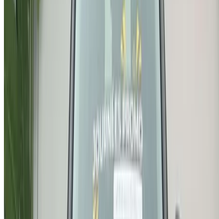
Vehículos de ocasión Tánger
Aeropuerto de Casablanca
Aeropuerto de Marrakech
/ Empresa
XML de SITEMAP
Blog de Alquiler de Autos
/ Apoyo
+212708880005
info@oneclickdrive.com
/ Empresas
sales@oneclickdrive.com
¿Tiene coches para alquilar o vender?
Llegue a miles de personas cada día.