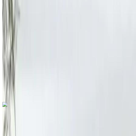
Aeropuerto de Menara, Marrakech
Aeropuerto
de Menara, Marrakech
2019
Otro Especificaciones
MAD 285,000
120849 km
EMI
MAD 3,550
Auto Transmisión
Negro color
Aeropuerto de Menara, Marrakech
Aeropuerto
de Menara, Marrakech
Llamada
212663841439
Whatsapp
¿Te gusta lo que ves?
Saber más
Audi A4 2.0 TDI BA Premium 2021
en venta en Marrakech: Negro De Lujo, Diesel Coche, Otro
Especificaciones, Auto 4-puerta