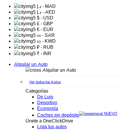
د.إ
- MAD
د.إ
- AED
$
- USD
£
- GBP
€
- EUR
- SAR
SR
- KWD
KD
₽
- RUB
₹
- INR
Alquilar un Auto
Alquilar un Auto
Ver todos los Autos
Categorías
De Lujo
Deportivo
Economía
NUEVO
Coches sin depósito
Únete a OneClickDrive
Lista tus autos