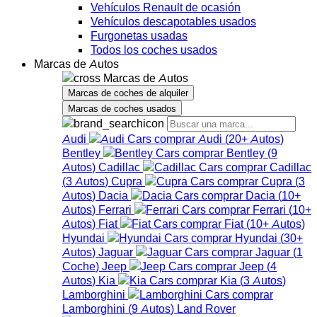
Vehículos Renault de ocasión
Vehículos descapotables usados
Furgonetas usadas
Todos los coches usados
Marcas de Autos
Marcas de Autos
Marcas de coches de alquiler
Marcas de coches usados
Audi
Audi
(
20+
Autos
)
Bentley
Bentley
(
9
Autos
)
Cadillac
Cadillac
(
3
Autos
)
Cupra
Cupra
(
3
Autos
)
Dacia
Dacia
(
10+
Autos
)
Ferrari
Ferrari
(
10+
Autos
)
Fiat
Fiat
(
10+
Autos
)
Hyundai
Hyundai
(
30+
Autos
)
Jaguar
Jaguar
(
1
Coche
)
Jeep
Jeep
(
4
Autos
)
Kia
Kia
(
3
Autos
)
Lamborghini
Lamborghini
(
9
Autos
)
Land Rover