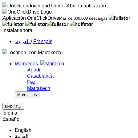
Cerrar
Abrir la aplicación
Aplicación OneClickDrive
Más de 300.000 descargas
Instalar ahora
‏العربية ‏
/
Français
Marrakech
Marruecos
Agadir
Casablanca
Fez
Marrakech
More cities
MAD /
Esp
Idioma
Español
English
‏العربية‏