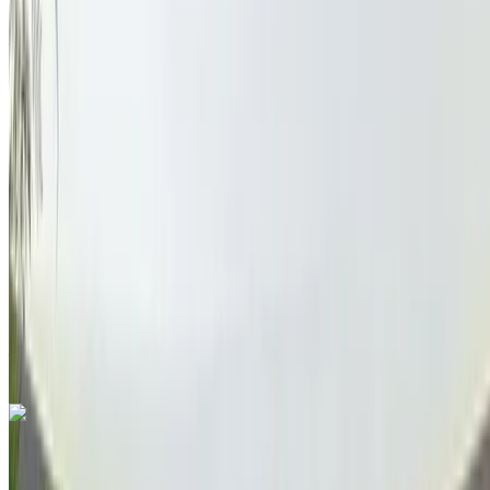
Aeropuerto de Menara, Marrakech
Aeropuerto
de Menara, Marrakech
2021
Otro Especificaciones
MAD 345,000
143088 km
EMI
MAD 4,297
Auto Transmisión
Negro color
Aeropuerto de Menara, Marrakech
Aeropuerto
de Menara, Marrakech
Llamada
212663841439
Whatsapp
¿Te gusta lo que ves?
Saber más
Audi Q5 2.0 TDI Premium 2019