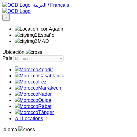
‏العربية ‏
/
Français
×
Agadir
Español
MAD
Ubicación
País
Agadir
Casablanca
Fez
Marrakech
Nador
Oujda
Rabat
Tánger
All Locations
Idioma