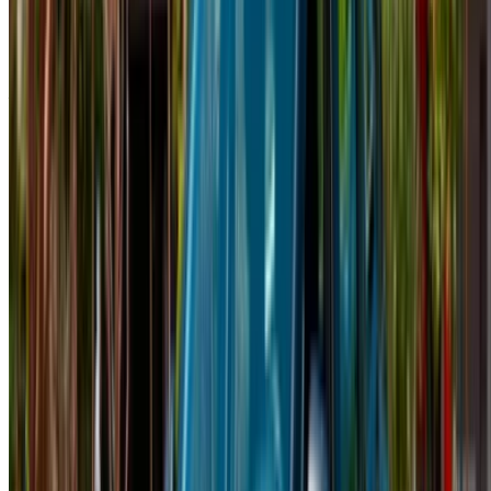
responderemos con la mejor alternativa. Felizalquiler!
Descargo de responsabilidad:
Al utilizar este sitio web, usted acepta nuestros Términos y
Condiciones y Política de Privacidad y exime a
OneClickDrive.ma de cualquier información incorrecta
proporcionada por las empresas de alquiler de coches o por
nosotros.
×
OTP incorrecta
Conéctate para acceder a tus favoritos,
seguir las ofertas y reservar más rápido.
Continuar
o