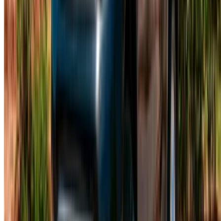
©OneClickDrive 2026.
Todos los derechos reservados
Síguenos en:
English
‏العربية‏
Français
Dutch
русский
Türkçe
Español
Chinese
Italian
German
X
Cerrar
Entendido. ¡Salud!