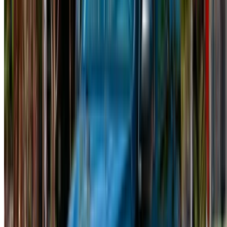
¿No tiene cuenta?
Inscribirse
¿Ya tiene una cuenta?
Acceso
×
OTP incorrecta
Cree una cuenta. Consiga un mejor acuerdo.
Log In. Take the Wheel.
Continuar
Or
¿No tiene cuenta?
Inscribirse
Ya tiene una cuenta?
Acceso
Su plataforma única para explorar las mejores ofertas de