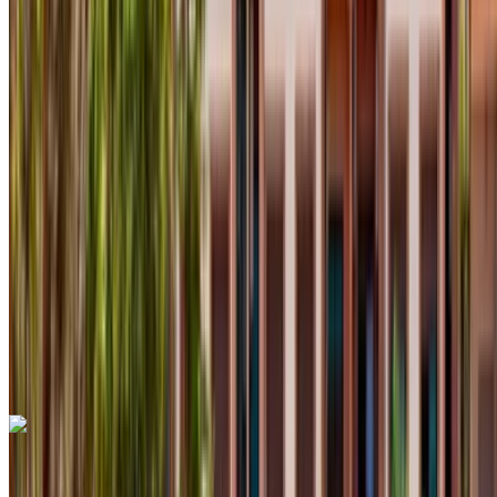
2024
Euro
Crossover
Diesel
MAD 450
/ día
Ilimitado
MAD 20,000
/ mes.
6000 km
Seguro Incluido
Transmisión automática
Entrega gratis
Aeropuerto
internacional de Agadir, Agadir
Aeropuerto
internacional de Agadir, Agadir
Llamada
+212708889994
Whatsapp
Dacia Duster 2024
Aeropuerto internacional de Agadir, Agadir