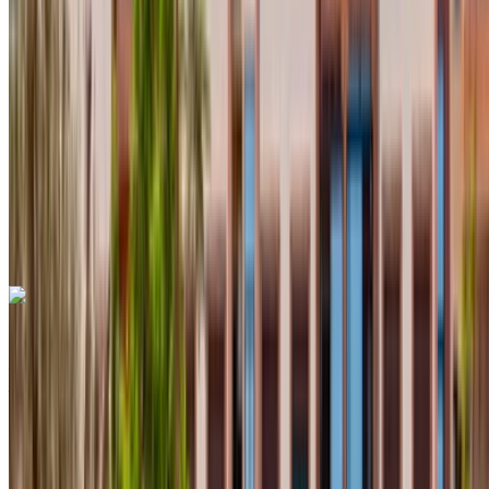
Ilimitado
MAD 11,700
/ mes.
6000 km
Seguro Incluido
Transmisión automática
Entrega gratis
Aeropuerto
internacional de Agadir, Agadir
Aeropuerto
internacional de Agadir, Agadir
Llamada
+212708889994
Whatsapp
Dacia Duster 2023
Aeropuerto internacional de Agadir, Agadir
Aeropuerto internacional de Agadir, Agadir
2023
Euro
Crossover