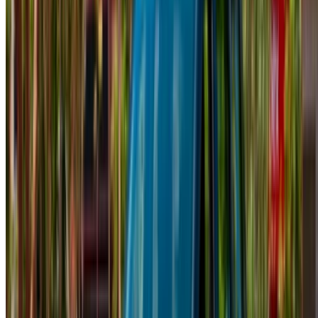
el trato.
¡Reserve directamente, sin márgenes!
Dacia Plumero Coche Coche precio de alquiler en
Agadir
Diario
Semanal
Mensual
Dacia Plumero (Negro),
MAD
MAD
MAD
2024
550
3,500
12,000
Dacia Plumero (Negro),
MAD
MAD
MAD
2023
550
3,500
12,000
Dacia Plumero (Negro),
MAD
MAD
MAD
2023
450
2,960
11,700
MAD
MAD
MAD
Dacia Plumero (gris), 2023
550
3,500
12,000
Dacia Plumero (Blanco),
MAD
MAD
MAD
2024
550
3,500
12,000
NOTA:
Los listados anteriores, incluidos los precios, son
actualizados por los respectivos empresa de alquiler de
coches. En caso de que el coche no esté disponible al
precio mencionado (sin IVA), por favor
informenos
y te