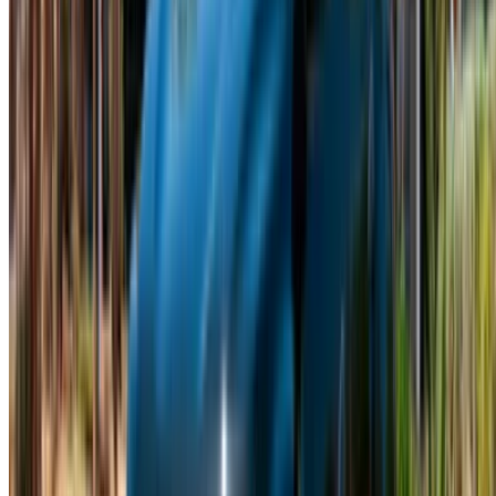
alquiler de coches y coches usados en todo Marruecos.
Desde opciones económicas hasta coches de lujo,
encuentra el coche adecuado para tu viaje. OneClickDrive te
ayuda a ponerte en contacto con proveedores locales de
confianza para que disfrutes de una experiencia tranquila y
sin estrés.
¿Tiene coches para alquilar o vender?
Llegue a miles de personas cada día.
Lista tus autos
Formas flexibles de pagar directamente a su socio
/ Recursos
Alquiler de coches Agadir
Alquiler de coches Casablanca
Alquiler de coches Fez
Alquiler de coches Marrakech