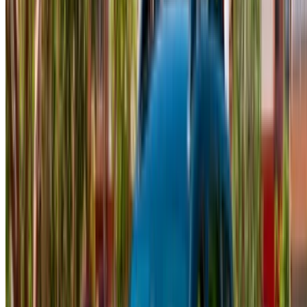
¿Busca más opciones?
Buscar todos los autos
Guarda coches. Siga los precios. Reserve más rápido.
Crear una cuenta
Cómo obtener la mejor oferta
Compare offers from multiple rent a car companies in
the Marruecos, Filtre según su ubicación, presupuesto
y requisitos.
Limite sus preferencias: especificaciones del
automóvil, límite de millaje, seguro incluido,
características del automóvil, etc.
Haga una lista corta de las mejores ofertas del
proveedor de alquiler de automóviles y contáctelas
directamente por teléfono, WhatsApp o solicite una
llamada.
Asegúrese de solicitar las imágenes y
especificaciones reales del automóvil antes de finalizar