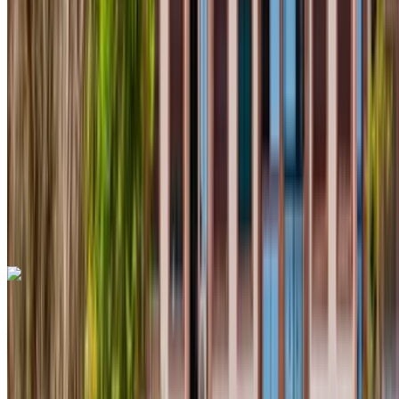
Diesel
MAD 550
/ día
Ilimitado
MAD 12,000
/ mes.
6000 km
Seguro Incluido
Transmisión automática
Entrega gratis
Aeropuerto
internacional de Agadir, Agadir
Aeropuerto
internacional de Agadir, Agadir
Llamada
+212708889994
Whatsapp
Dacia Duster 2024
Aeropuerto internacional de Agadir, Agadir
Aeropuerto internacional de Agadir, Agadir
2024
Euro