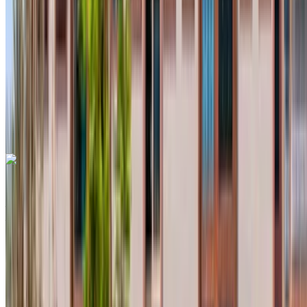
MAD 12,000
/ mes.
6000 km
Seguro Incluido
Transmisión automática
Entrega gratis
Aeropuerto
internacional de Agadir, Agadir
Aeropuerto
internacional de Agadir, Agadir
Llamada
+212708889994
Whatsapp
Dacia Duster 2023
Aeropuerto internacional de Agadir, Agadir
Aeropuerto internacional de Agadir, Agadir
2023
Euro
Crossover
Diesel
MAD 450
/ día