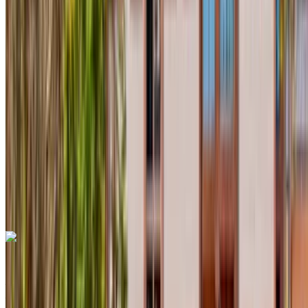
Crossover
Diesel
MAD 550
/ día
Ilimitado
MAD 12,000
/ mes.
6000 km
Seguro Incluido
Transmisión automática
Entrega gratis
Aeropuerto
internacional de Agadir, Agadir
Aeropuerto
internacional de Agadir, Agadir
Llamada
+212708889994
Whatsapp
Dacia Duster 2024
Aeropuerto internacional de Agadir, Agadir
Aeropuerto internacional de Agadir, Agadir