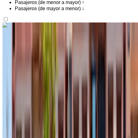
Pasajeros (de menor a mayor) ↑
Pasajeros (de mayor a menor) ↓
¿Te gusta lo que ves?
Saber más
Dacia Duster 2024
Aeropuerto internacional de Agadir, Agadir
Aeropuerto internacional de Agadir, Agadir
2024
Euro
Crossover
Diesel
MAD 550
/ día
Ilimitado
MAD 12,000
/ mes.
6000 km
Seguro Incluido
Transmisión automática