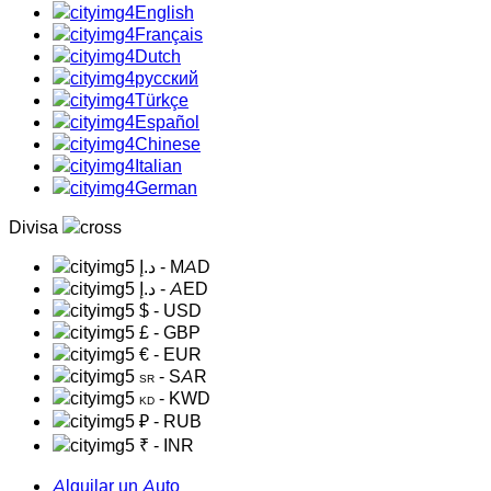
English
Français
Dutch
русский
Türkçe
Español
Chinese
Italian
German
Divisa
د.إ
- MAD
د.إ
- AED
$
- USD
£
- GBP
€
- EUR
- SAR
SR
- KWD
KD
₽
- RUB
₹
- INR
Alquilar un Auto