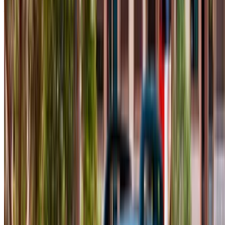
Aeropuerto internacional de Agadir, Agadir
2024
Euro
Crossover
Diesel
MAD 580
/ día
Ilimitado
MAD 14,800
/ mes.
6000 km
Seguro Incluido
Transmisión automática
Entrega gratis
Aeropuerto
internacional de Agadir, Agadir
Aeropuerto
internacional de Agadir, Agadir
Llamada
+212708889994
Whatsapp
Demostración 1 - 7 de 7 Autos
1