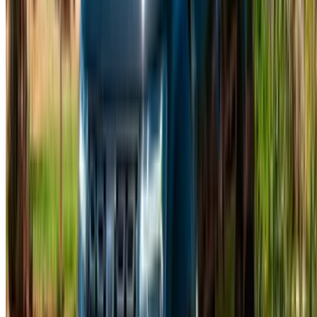
Alquiler de coches Nador
Alquiler de coches Oujda
Alquiler de coches Rabat
Alquiler de coches Tánger
Aeropuerto de Casablanca
Aeropuerto de Marrakech
/ Empresa
XML de SITEMAP
Blog de Alquiler de Autos
/ Apoyo
+212708880005
info@oneclickdrive.com
/ Empresas
sales@oneclickdrive.com