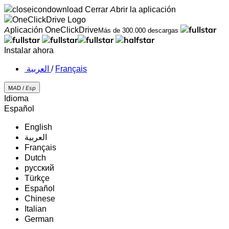
Cerrar
Abrir la aplicación
Aplicación OneClickDrive
Más de 300.000 descargas
Instalar ahora
‏العربية ‏
/
Français
MAD /
Esp
Idioma
Español
English
‏العربية‏
Français
Dutch
русский
Türkçe
Español
Chinese
Italian
German