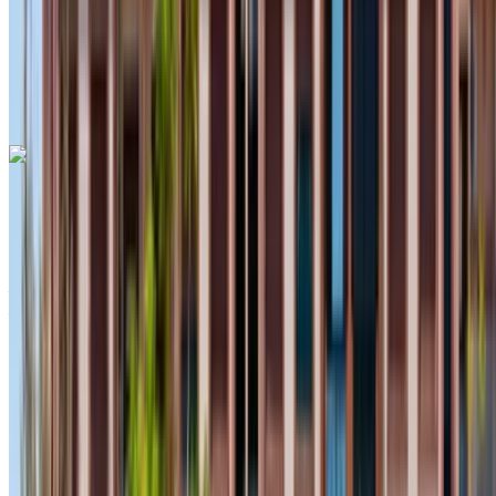
Entrega gratis
Aeropuerto
internacional de Agadir, Agadir
Aeropuerto
internacional de Agadir, Agadir
Llamada
+212708889994
Whatsapp
Dacia Duster 2023
Crossover negro, 5 plazas, versátil, económico, crucero
urbano
Aeropuerto internacional de Agadir, Agadir
Aeropuerto internacional de Agadir, Agadir
2023
Euro
Crossover
Diesel
MAD 550
/ día
Ilimitado