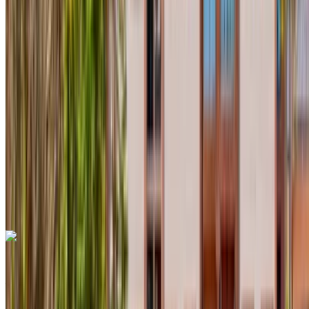
Crossover
Dizel
MAD 550
/ gün
Sınırsız
MAD 12,000
/ mo.
6000 km
Sigorta dahil
Otomatik Şanzıman
Ücretsiz teslimat
Agadir Uluslararası
Havalimanı, Agadir
Agadir Uluslararası
Havalimanı, Agadir
Ara
+212708889994
Whatsapp
Dacia Duster 2024
Agadir Uluslararası Havalimanı, Agadir
Agadir
Uluslararası Havalimanı, Agadir