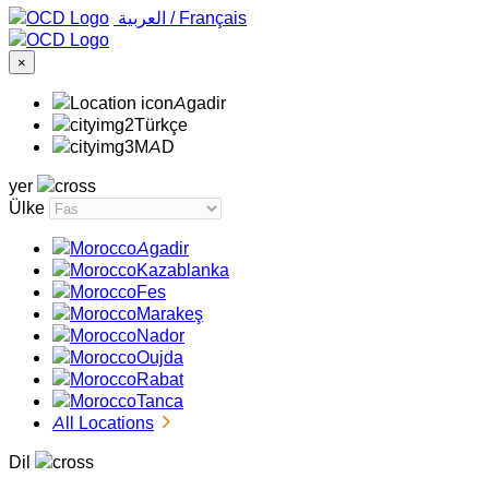
‏العربية ‏
/
Français
×
Agadir
Türkçe
MAD
yer
Ülke
Agadir
Kazablanka
Fes
Marakeş
Nador
Oujda
Rabat
Tanca
All Locations
Dil