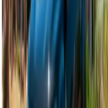
Kiralayacak veya satacak arabanız mı var?
Her gün binlerce kişiye ulaşın.
Arabalarınızı listeleyin
Ortağınıza doğrudan ödeme yapmanın esnek yolları
/ Kaynaklar
Araba kiralama Agadir
Araba kiralama Kazablanka
Araba kiralama Fes
Araba kiralama Marakeş
Araba kiralama Nador
Araba kiralama Oujda
Araba kiralama Rabat
Araba kiralama Tanca
Kazablanka Havaalanı
Marakeş Havaalanı
/ şirket