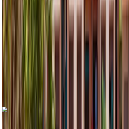
2024
Euro
Crossover
Dizel
MAD 450
/ gün
Sınırsız
MAD 20,000
/ mo.
6000 km
Sigorta dahil
Otomatik Şanzıman
Ücretsiz teslimat
Agadir Uluslararası
Havalimanı, Agadir
Agadir Uluslararası
Havalimanı, Agadir
Ara
+212708889994
Whatsapp
Dacia Duster 2024
Agadir Uluslararası Havalimanı, Agadir
Agadir