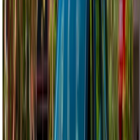
Dacia Silgi araba araba kira fiyatı Agadir
Günlük
Haftalık
Aylık
Dacia Silgi (Siyah), 2024
MAD 550
MAD 3,500
MAD 12,000
Dacia Silgi (Siyah), 2023
MAD 550
MAD 3,500
MAD 12,000
Dacia Silgi (Siyah), 2023
MAD 450
MAD 2,960
MAD 11,700
Dacia Silgi (Gri), 2023
MAD 550
MAD 3,500
MAD 12,000
Dacia Silgi (Beyaz), 2024
MAD 550
MAD 3,500
MAD 12,000
NOT:
Fiyatlar da dahil olmak üzere yukarıdaki listeler ilgili
kuruluşlar tarafından güncellenmektedir. araç ki̇ralama
şi̇rketi̇. Aracın belirtilen fiyattan (KDV hariç) temin
edilememesi durumunda, lütfen
bizi bilgilendirin
ve size en
iyi alternatifle geri döneceğiz. MutluKİRALAMA!
sorumluluk reddi:
Bu web sitesini kullanarak, Hüküm ve Koşullarımızı ve
Gizlilik Politikamızı kabul etmiş olursunuz ve
OneClickDrive.ma'yı araç kiralama şirketleri veya bizim
tarafımızdan sağlanan herhangi bir yanlış bilgiden muaf
tutarsınız.