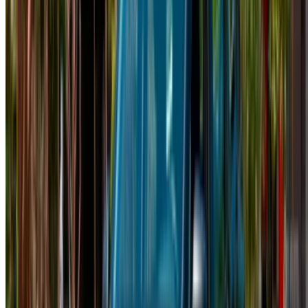
×
Yanlış OTP
Favorilerinize erişmek için giriş yapın,
fırsatları takip edin ve daha hızlı rezervasyon yapın.
Devam et
veya
Hesabınız yok mu?
Kaydolun
Zaten bir hesabınız var mı?
Giriş Yap
×
Yanlış OTP
Bir Hesap Oluşturun. Daha İyi Bir Anlaşma Sağlayın.