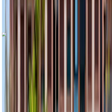
Ücretsiz teslimat
Agadir Uluslararası
Havalimanı, Agadir
Agadir Uluslararası
Havalimanı, Agadir
Ara
+212708889994
Whatsapp
Dacia Duster 2023
Siyah Crossover, 5 Koltuklu, Çok Yönlü, Uygun Fiyatlı, Şehir
İçi Kullanıma Uygun Araç
Agadir Uluslararası Havalimanı, Agadir
Agadir
Uluslararası Havalimanı, Agadir
2023
Euro
Crossover
Dizel
MAD 550
/ gün
Sınırsız