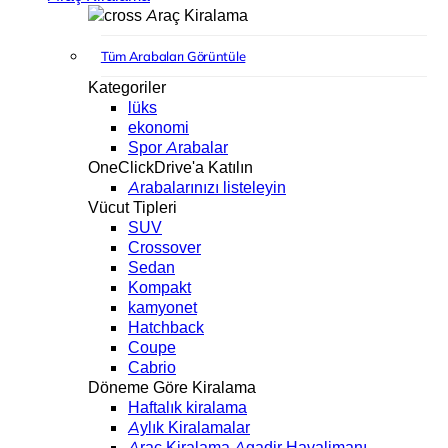
Araç Kiralama
Tüm Arabaları Görüntüle
Kategoriler
lüks
ekonomi
Spor Arabalar
OneClickDrive'a Katılın
Arabalarınızı listeleyin
Vücut Tipleri
SUV
Crossover
Sedan
Kompakt
kamyonet
Hatchback
Coupe
Cabrio
Döneme Göre Kiralama
Haftalık kiralama
Aylık Kiralamalar
Araç Kiralama Agadir Havalimanı