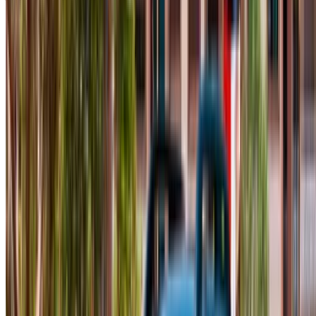
Uluslararası Havalimanı, Agadir
2024
Euro
Crossover
Dizel
MAD 580
/ gün
Sınırsız
MAD 14,800
/ mo.
6000 km
Sigorta dahil
Otomatik Şanzıman
Ücretsiz teslimat
Agadir Uluslararası
Havalimanı, Agadir
Agadir Uluslararası
Havalimanı, Agadir
Ara
+212708889994
Whatsapp
gösterme 1 - 7 nın-nin 7 arabalar
1