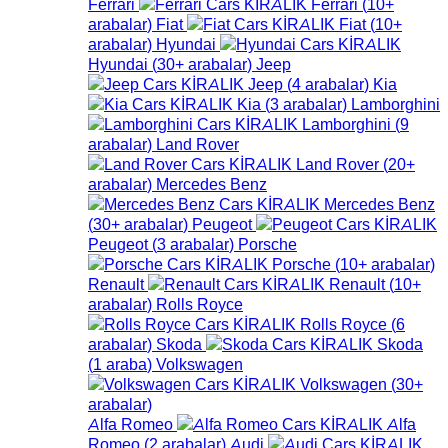
Ferrari
Ferrari
(
10+
arabalar
)
Fiat
Fiat
(
10+
arabalar
)
Hyundai
Hyundai
(
30+
arabalar
)
Jeep
Jeep
(
4
arabalar
)
Kia
Kia
(
3
arabalar
)
Lamborghini
Lamborghini
(
9
arabalar
)
Land Rover
Land Rover
(
20+
arabalar
)
Mercedes Benz
Mercedes Benz
(
30+
arabalar
)
Peugeot
Peugeot
(
3
arabalar
)
Porsche
Porsche
(
10+
arabalar
)
Renault
Renault
(
10+
arabalar
)
Rolls Royce
Rolls Royce
(
6
arabalar
)
Skoda
Skoda
(
1
araba
)
Volkswagen
Volkswagen
(
30+
arabalar
)
Alfa Romeo
Alfa
Romeo
(
2
arabalar
)
Audi