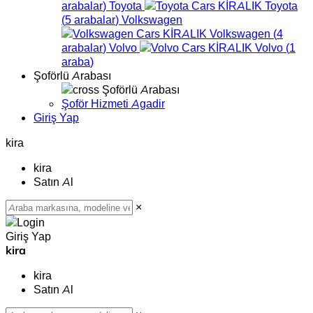
arabalar
)
Toyota
Toyota
(
5
arabalar
)
Volkswagen
Volkswagen
(
4
arabalar
)
Volvo
Volvo
(
1
araba
)
Şoförlü Arabası
Şoförlü Arabası
Şoför Hizmeti Agadir
Giriş Yap
kira
kira
Satın Al
×
Giriş Yap
kira
kira
Satın Al