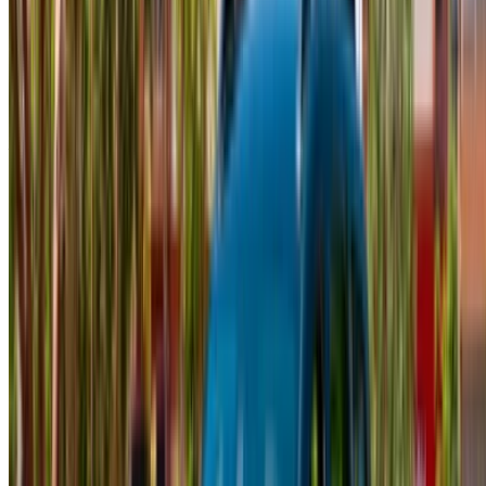
Daha Fazla Seçenek mi Arıyorsunuz?
Tüm Araçlara Gözat
Arabaları kaydedin. Fiyatları takip edin. Daha hızlı
rezervasyon yapın.
Hesap Oluştur
Best Deal nasıl edinilir
Compare offers from multiple rent a car companies in
the Fas, bulunduğunuz yere, bütçenize ve
gereksiniminize göre filtreleyin.
Tercihlerinizle daraltın: araba özellikleri, kilometre sınırı,
sigorta dahil, araba özellikleri vb.
Araç kiralama sağlayıcısının en iyi tekliflerini kısa
listeye alın ve telefon, WhatsApp aracılığıyla doğrudan
iletişime geçin veya geri arama isteğinde bulunun.
Anlaşmayı sonlandırmadan önce aracın gerçek
resimlerini ve özelliklerini sormayı unutmayın.
Doğrudan, işaretleme olmadan kitap!