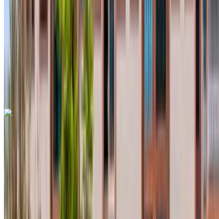
MAD 12,000
/ mo.
6000 km
Sigorta dahil
Otomatik Şanzıman
Ücretsiz teslimat
Agadir Uluslararası
Havalimanı, Agadir
Agadir Uluslararası
Havalimanı, Agadir
Ara
+212708889994
Whatsapp
Dacia Duster 2023
Agadir Uluslararası Havalimanı, Agadir
Agadir
Uluslararası Havalimanı, Agadir
2023
Euro
Crossover
Dizel
MAD 450
/ gün