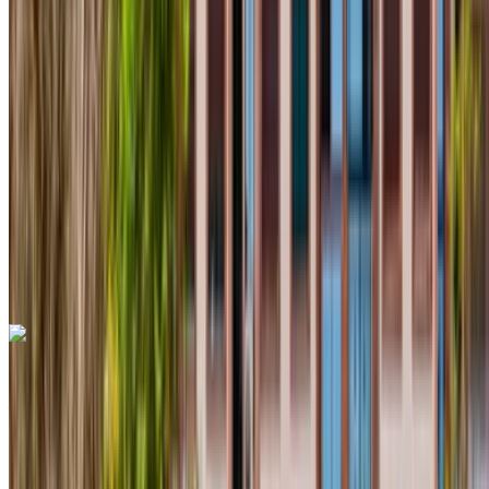
MAD 550
/ gün
Sınırsız
MAD 12,000
/ mo.
6000 km
Sigorta dahil
Otomatik Şanzıman
Ücretsiz teslimat
Agadir Uluslararası
Havalimanı, Agadir
Agadir Uluslararası
Havalimanı, Agadir
Ara
+212708889994
Whatsapp
Dacia Duster 2024
Agadir Uluslararası Havalimanı, Agadir
Agadir
Uluslararası Havalimanı, Agadir
2024
Euro