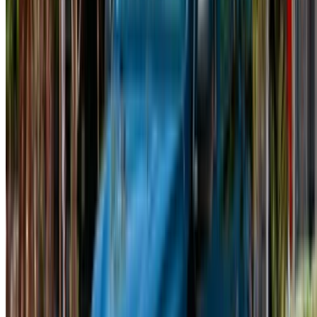
Log In. Take the Wheel.
Devam et
Or
Hesabınız yok mu?
Kaydolun
Zaten bir hesabınız var?
Giriş Yap
Fas genelinde araç kiralama ve ikinci el araçlarda en iyi
fırsatları keşfetmek için tek durak platformunuz. Bütçe dostu
seçeneklerden lüks sürüşlere kadar, yolculuğunuz için doğru
aracı bulun. OneClickDrive sizi güvenilir yerel tedarikçilerle
eşleştirmeye yardımcı olur, böylece sorunsuz ve stressiz bir
deneyimin keyfini çıkarabilirsiniz.