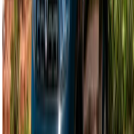
Casa-Oasis, Route de Nouasseur, Kazablanka 20000, Fas
©OneClickDrive 2026.
Tüm hakları saklıdır
Bizi takip edin:
English
‏العربية‏
Français
Dutch
русский
Türkçe
Español
Chinese
Italian
German
X
Kapat
Anlaşıldı!