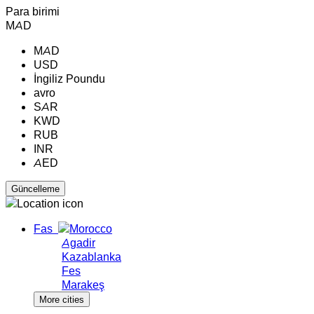
Para birimi
MAD
MAD
USD
İngiliz Poundu
avro
SAR
KWD
RUB
INR
AED
Fas
Agadir
Kazablanka
Fes
Marakeş
More cities