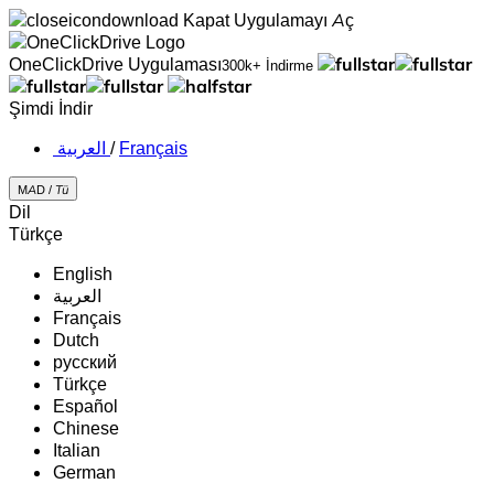
Kapat
Uygulamayı Aç
OneClickDrive Uygulaması
300k+ İndirme
Şimdi İndir
‏العربية ‏
/
Français
MAD /
Tü
Dil
Türkçe
English
‏العربية‏
Français
Dutch
русский
Türkçe
Español
Chinese
Italian
German