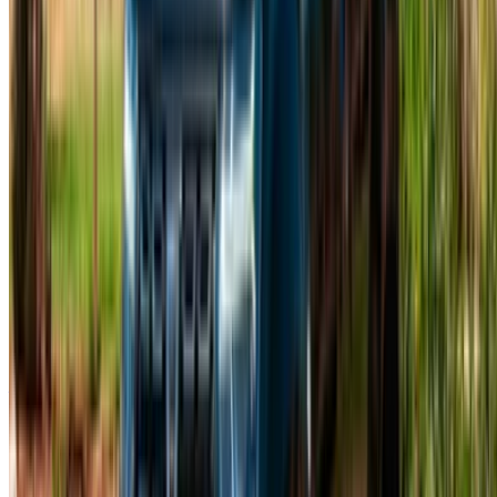
SİTE HARİTASI XML
Araba Kiralama Blog
/ Destek olmak
+212708880005
info@oneclickdrive.com
/ İş Dünyası
sales@oneclickdrive.com
Kiralayacak veya satacak arabanız mı var?
Her gün binlerce kişiye ulaşın.
Arabalarınızı listeleyin
Ortağınıza doğrudan ödeme yapmanın esnek yolları