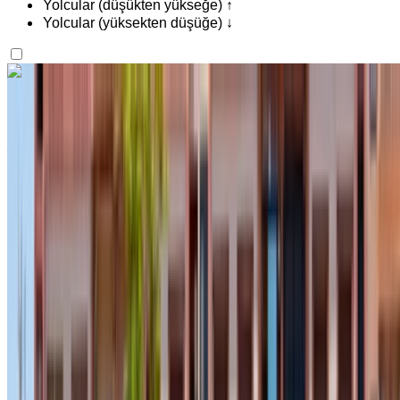
Yolcular (düşükten yükseğe) ↑
Yolcular (yüksekten düşüğe) ↓
İlgini çekti mi?
Daha fazlasını bul
Dacia Duster 2024
Agadir Uluslararası Havalimanı, Agadir
Agadir
Uluslararası Havalimanı, Agadir
2024
Euro
Crossover
Dizel
MAD 550
/ gün
Sınırsız
MAD 12,000
/ mo.
6000 km
Sigorta dahil
Otomatik Şanzıman