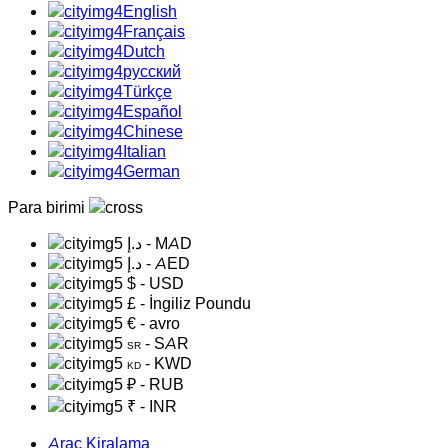
English
Français
Dutch
русский
Türkçe
Español
Chinese
Italian
German
Para birimi
د.إ
- MAD
د.إ
- AED
$
- USD
£
- İngiliz Poundu
€
- avro
- SAR
SR
- KWD
KD
₽
- RUB
₹
- INR
Araç Kiralama