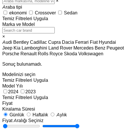
×
Araba tipi
ekonomi
Crossover
Sedan
Temiz
Filtreleri Uygula
Marka ve Model
×
Audi
Bentley
Cadillac
Cupra
Dacia
Ferrari
Fiat
Hyundai
Jeep
Kia
Lamborghini
Land Rover
Mercedes Benz
Peugeot
Porsche
Renault
Rolls Royce
Skoda
Volkswagen
Sonuç bulunamadı.
Modelinizi seçin
Temiz
Filtreleri Uygula
Model Yılı
2024
2023
Temiz
Filtreleri Uygula
Fiyat
Kiralama Süresi
Günlük
Haftalık
Aylık
Fiyat Aralığı Seçiniz