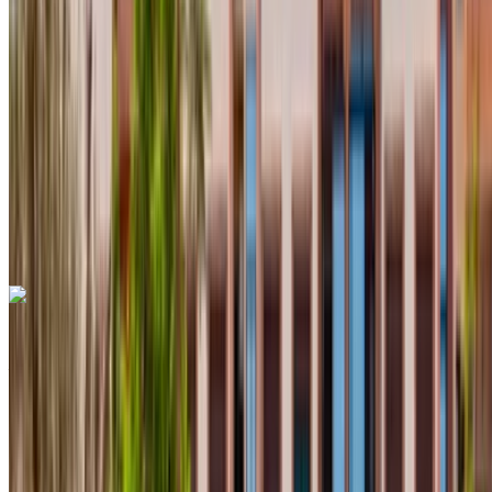
Sınırsız
MAD 11,700
/ mo.
6000 km
Sigorta dahil
Otomatik Şanzıman
Ücretsiz teslimat
Agadir Uluslararası
Havalimanı, Agadir
Agadir Uluslararası
Havalimanı, Agadir
Ara
+212708889994
Whatsapp
Dacia Duster 2023
Agadir Uluslararası Havalimanı, Agadir
Agadir
Uluslararası Havalimanı, Agadir
2023
Euro
Crossover
Dizel