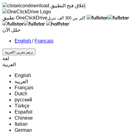
إغلاق
فتح التطبيق
تطبيق OneClickDrive
أكثر من 300 ألف تنزيل
حمّل الآن
/
Français
درهم مغربي /
‏العربية‏
لغة
‏العربية‏
English
‏العربية‏
Français
Dutch
русский
Türkçe
Español
Chinese
Italian
German