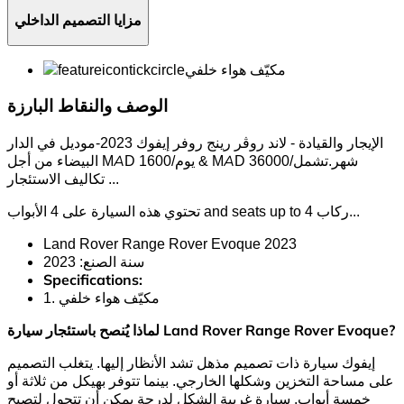
مزايا التصميم الداخلي
مكيّف هواء خلفي
الوصف والنقاط البارزة
الإيجار والقيادة - لاند روڤر رينج روفر إيفوك 2023-موديل في الدار
البيضاء من أجل MAD 1600/يوم & MAD 36000/شهر.تشمل
...
تكاليف الاستئجار
..
تحتوي هذه السيارة على 4 الأبواب and seats up to 4 ركاب.
Land Rover Range Rover Evoque 2023
سنة الصنع: 2023
Specifications:
1. مكيّف هواء خلفي
لماذا يُنصح باستئجار سيارة Land Rover Range Rover Evoque?
إيفوك سيارة ذات تصميم مذهل تشد الأنظار إليها. يتغلب التصميم
على مساحة التخزين وشكلها الخارجي. بينما تتوفر بهيكل من ثلاثة أو
خمسة أبواب. سيارة غريبة الشكل لدرجة يمكن أن تتحول لتصبح