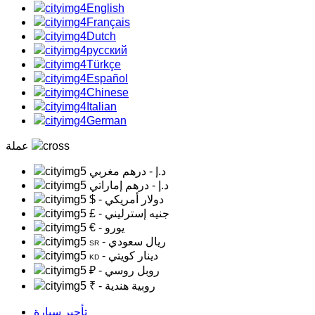
English
Français
Dutch
русский
Türkçe
Español
Chinese
Italian
German
عملة
د.إ
- درهم مغربي
د.إ
- درهم إماراتي
- دولار أمريكي
$
- جنيه إسترليني
£
- يورو
€
- ريال سعودي
SR
- دينار كويتي
KD
- روبل روسي
₽
- روبية هندية
₹
تأجير سيارة