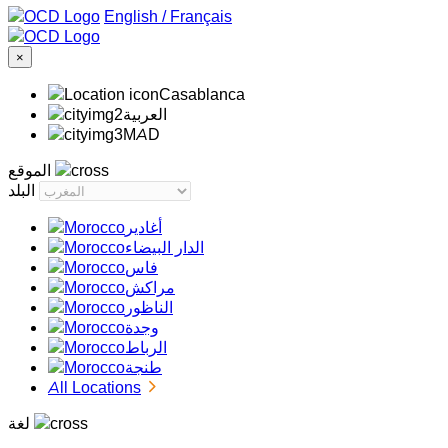
/
Français
×
Casablanca
‏العربية‏
MAD
الموقع
البلد
أغادير
الدار البيضاء
فاس
مراكش
الناظور
وجدة
الرباط
طنجة
All Locations
لغة