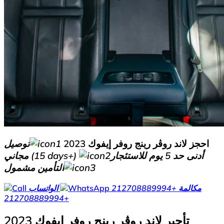
احجز لاند روڤر رينج روفر إيفوك 2023
توصيل
أدنى حد 5 يوم للاستئجار
مجاني (15 days+)
التأمين مشمول
مكالمة
+212708889994
الواتساب
+212708889994
تأجير لاند روڤر رينج روفر إيفوك 2023