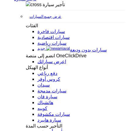
تأجير سيارة
عرض جميع السيارات
الفئات
سيارات فاخرة
سيارات اقتصادية
سيارات رياضية
جديد
سيارات بدون وديعة
انضم إلى منصة OneClickDrive
اعرض سياراتك
أنواع الهيكل
دفع رباعي
كروس أوفر
سيدان
سيارات مدمجة
سيارة فان
هاتشباك
كوبيه
سيارات مكشوفة
سيارة هايبرد
التأجير حسب المدة