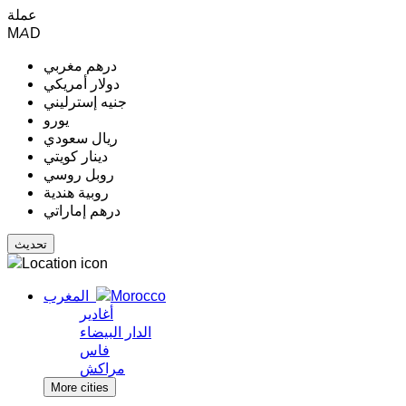
عملة
MAD
درهم مغربي
دولار أمريكي
جنيه إسترليني
يورو
ريال سعودي
دينار كويتي
روبل روسي
روبية هندية
درهم إماراتي
المغرب
أغادير
الدار البيضاء
فاس
مراكش
More cities