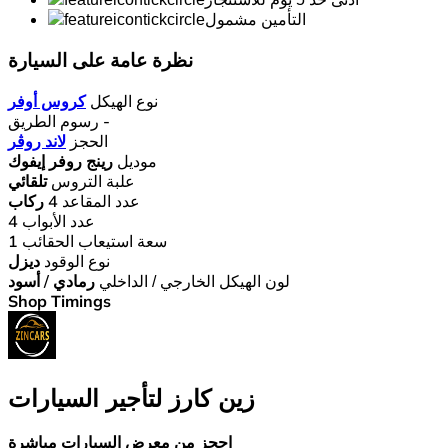
التأمين مشمول
نظرة عامة على السيارة
نوع الهيكل
كروس أوفر
-
رسوم الطريق
الحجز
لاند روڤر
موديل
رينج روفر إيفوك
علبة التروس
تلقائي
عدد المقاعد
4 ركاب
عدد الأبواب
4
سعة استيعاب الحقائب
1
نوع الوقود
ديزل
لون الهيكل الخارجي / الداخلي
رمادي / أسود
Shop Timings
زين كارز لتأجير السيارات
احجز من معرض السيارات مباشرة