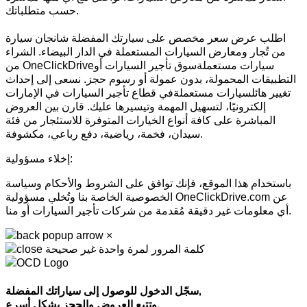
حسب متطلباتك.
اطلب عرض سعر مخصص على سيارتك المفضلة شانجان سيارة
من تُجار ومعارض السيارات المستعملة في الدار البيضاء. الشراء
من OneClickDriveسيارات مستعملةسوق تأجير السيارات أو
التطبيقات المحمولة، بدون عمولة أو رسوم حجز. نسعى إلى إحداث
تغيير هائلسيارات مستعملةفي قطاع تأجير السيارات في الإمارات
إلكترونيًا، لتسهيل المهمة وتيسيرها عليك. قارن بين العروض
المباشرة على كافة أنواع الخيارات المتوفرة للاستئجار من فئة
سيدان، فخمة، رياضية، دفع رباعي، مكشوفة.
إخلاء مسؤولية:
باستخدام هذا الموقع، فإنك توافق على الشروط والأحكام وسياسة
الخصوصية الخاصة بنا وتُخلي مسؤولية OneClickDrive.com عن
أي معلومات غير دقيقة مُقدمة من شركات تأجير السيارات أو منا.
×
كلمة المرور لمرة واحدة غير صحيحة
سجّل الدخول للوصول إلى سياراتك المفضلة,
وتتبع العروض والحجز بشكل أسرع.