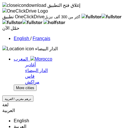
إغلاق
فتح التطبيق
تطبيق OneClickDrive
أكثر من 300 ألف تنزيل
حمّل الآن
/
Français
الدار البيضاء
المغرب
أغادير
الدار البيضاء
فاس
مراكش
More cities
درهم مغربي /
‏العربية‏
لغة
‏العربية‏
English
‏العربية‏