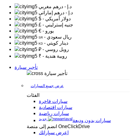
د.إ
- درهم مغربي
د.إ
- درهم إماراتي
- دولار أمريكي
$
- جنيه إسترليني
£
- يورو
€
- ريال سعودي
SR
- دينار كويتي
KD
- روبل روسي
₽
- روبية هندية
₹
تأجير سيارة
تأجير سيارة
عرض جميع السيارات
الفئات
سيارات فاخرة
سيارات اقتصادية
سيارات رياضية
جديد
سيارات بدون وديعة
انضم إلى منصة OneClickDrive
اعرض سياراتك