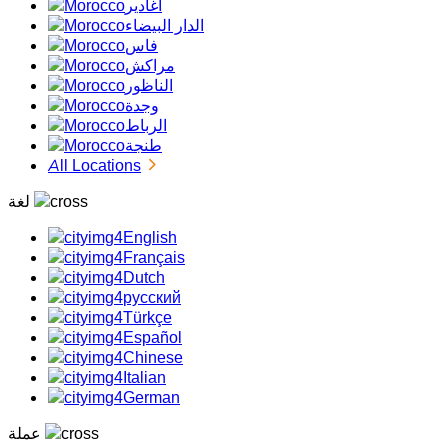
أغادير
الدار البيضاء
فاس
مراكش
الناظور
وجدة
الرباط
طنجة
All Locations
لغة
English
Français
Dutch
русский
Türkçe
Español
Chinese
Italian
German
عملة