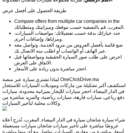
طريقة الحصول على أفضل عرض
Compare offers from multiple car companies in the
المغرب, قم بالتصفية حسب موقعك وميزانيتك ومتطلباتك.
حدد خياراتك بدقة حسب تفضيلاتك: مواصفات السيارات،
ومزاياها، وإضافات أخرى.
ضع قائمة بأفضل العروض من مزود الخدمة، وتواصل معه
عبر الهاتف أو الواتساب أو اطلب منه الاتصال بك.
احرص على طلب صور السيارة الحقيقية ومواصفاتها قبل
الاتفاق على العرض.
احجز مباشرة بدون زيادة على الأسعار.
لماذا تشتري سيارة عبر منصة OneClickDrive.ma
استكشف أكبر تشكيلة من ماركات وموديلات السيارات للاستئجار
في الدار البيضاء. احجز سيارات للإيجار بميزانية محدودة، سيارات
دفع رباعي، سيارات فارهة، سيارات رياضية، والمزيد مباشرة من
وكالات محلية لتأجير السيارات.
شراء سيارة شانجان سيارة في الدار البيضاء, المغرب. تُدرج أعلاه
عروضًا مباشرة على تأجير سيارات شانجان سيارات مستعملة
أسعار مباشرة من معارض السيارات. تواصل مع أي منها مباشرة