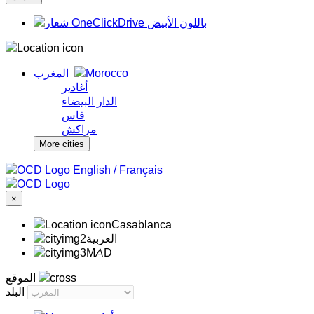
المغرب
أغادير
الدار البيضاء
فاس
مراكش
More cities
/
Français
×
Casablanca
‏العربية‏
MAD
الموقع
البلد