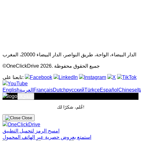
الدار البيضاء، الواحة، طريق النواصر، الدار البيضاء 20000، المغرب
©OneClickDrive 2026. جميع الحقوق محفوظة
تابعنا على:
I
Chinese
Español
Türkçe
русский
Dutch
Français
‏العربية‏
English
إغلاق
X
عُلم، شكرًا لك!
Close
امسح الرمز لتحميل التطبيق
استمتع بعروض حصرية عبر الهاتف المحمول