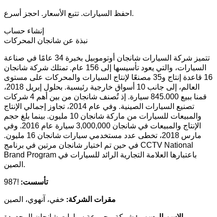
احفظ السيارات. تتبع الأسعار. احجز أسرع.
إنشاء حساب
نبذة عن شانجان المحركات
تتميز شركة السيارات شانجان أوتوموبيل بخبرة 34 عامًا في صناعة
السيارات، والتي يعود تأسيسها إلى 156 عام. تمتلك شركة شانجان
16 قاعدة إنتاج و35 مصنعًا لإنتاج السيارات والمحركات على مستوى
العالم، إلى جانب 10 أسواق خارجية رئيسية. بحلول إبريل 2018،
قمنا ببيع 845.000 سيارة. إذ تُصنف شانجان من بين أهم 4 شركات
تصنيع السيارات الصينية. وفي عام 2014، تجاوز إجمالي الإنتاج
والمبيعات للسيارات من ماركة شانجان 10 مليون. بينما بلغ حجم
الإنتاج والمبيعات في شانجان 3,000,000 سيارة عام 2016. وفي
مارس 2018، تخطى عدد مستخدمي سيارات شانجان 16 مليون.
في حين تم اختيار شانجان مرتين في برنامج CCTV National
Brand Program باعتبارها العلامة التجارية الرائد للسيارات في
الصين.
تأسست:
!987
مقرات الشركة:
خفي، آنهوي، الصين
الاسم الرسمي:
شركة مجموعة سيارات شانجان المحدودة