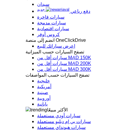
سيدان
جديد
دفع رباعي
سيارات فاخرة
سيارات مدمجة
سيارات اقتصادية
كروس أوفر
انضم إلى منصة OneClickDrive
اعرض سياراتك للبيع
تصفح السيارات حسب الميزانية
سيارات أقل من MAD 150K
سيارات أقل من MAD 200K
سيارات أقل من MAD 300K
تصفح السيارات حسب المواصفات
خليجية
أمريكية
صينية
أوروبية
يابانية
الأكثر مبيعًا
سيارات أودي مستعملة
سيارات بي إم دبليو مستعملة
سيارات هيونداي مستعملة