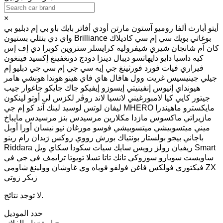
×
أيتو
أبارث
ألفا روميو
آستون مارتن
أودي
أفاتر
بايك
باو
بي إم دبليو
بي
بوغاتي
بويك
سي إم سي
كاديلاك
Brilliance
بستيون
واي دي
بنتلي
كان آم
شانجان
شيري
شيفروليه
كرايسلر
ستروين
كوبرا
دي إف إس
كيه
داسيا
دايو
دايهاتسو
ديبال
دينزا
دودج
دونغفينغ
إكسيد
فينغون
فيراري
فيات
فورد
فورثينغ
جي إيه سي
جي إم سي
جي دبليو إم
جيلي
جينيسيس
غريت وول
هافال
هاي فاي
هينو
هوندا
هونشي
هامر
هيونداي
إنيوس
إنفينيتي
إيسوزو
إيفيكو
جاك
جايكو
جاغوار
جيب
جيتور
كايي
كيا
لامبورغيني
لانسيا
لاند روڤر
لكزس
لي أوتو
لينكون
مايكسترو
ماهيندرا
MHERO
إم جي
ليفان
لوتس
لوسيد
لينك آند كو
مازيراتي
ماكسوس
مازدا
مكلارين
مرسيدس بنز
مرسيدس مايباخ
ميني
ميتسوبيشي
ميتسوبيشي فوسو
مورغان
نيو
نيسان
أورا
أوبل
باجاني
بيجو
بولستار
بونتياك
بورش
رووي
روكس
رَبدان
رام
رينو
Smart
سكاي ويل
ريفيان
رولز رويس
سايك
سيات
سكودا
Riddara
ساويست
سوبارو
سوزوكي
تانك
تاتا
تسلا
تويوتا
ترايمف
في جي في
ZX
شاومي
فيكتوري
فولكس فاغن
فولفو
فوياه
وي غاوشان
وولينغ
زيكر
زوتي
لا توجد نتائج.
حدد الموديل
مسح
استخدام الفلاتر