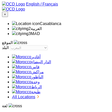
/
Français
×
Casablanca
‏العربية‏
MAD
الموقع
البلد
أغادير
الدار البيضاء
فاس
مراكش
الناظور
وجدة
الرباط
طنجة
All Locations
لغة