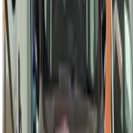
انشئ حسابًا واحصل على عرض أفضل.
Log In. Take the Wheel.
استمر
Or
لا يوجد لديك حساب؟
الاشتراك
يوجد حساب بالفعل?
تسجيل الدخول
منصتك الشاملة لاستكشاف أفضل عروض تأجير السيارات
والسيارات المستعملة في جميع أنحاء المغرب. من الخيارات
الاقتصادية إلى السيارات الفاخرة، ابحث عن السيارة المثالية
لرحلتك. يساعدك OneClickDrive في العثور على مكاتب محلية
موثوقة، لضمان تجربة قيادة سلسة وخالية من المتاعب.