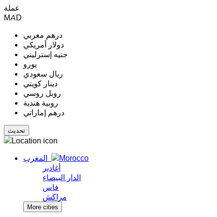
عملة
MAD
درهم مغربي
دولار أمريكي
جنيه إسترليني
يورو
ريال سعودي
دينار كويتي
روبل روسي
روبية هندية
درهم إماراتي
المغرب
أغادير
الدار البيضاء
فاس
مراكش
More cities