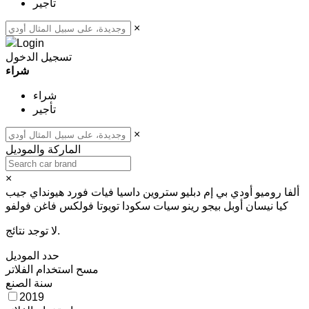
تأجير
×
تسجيل الدخول
شراء
شراء
تأجير
×
الماركة والموديل
×
ألفا روميو
أودي
بي إم دبليو
ستروين
داسيا
فيات
فورد
هيونداي
جيب
كيا
نيسان
أوبل
بيجو
رينو
سيات
سكودا
تويوتا
فولكس فاغن
فولفو
لا توجد نتائج.
حدد الموديل
مسح
استخدام الفلاتر
سنة الصنع
2019