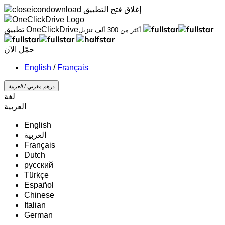
إغلاق
فتح التطبيق
تطبيق OneClickDrive
أكثر من 300 ألف تنزيل
حمّل الآن
/
Français
درهم مغربي /
‏العربية‏
لغة
‏العربية‏
English
‏العربية‏
Français
Dutch
русский
Türkçe
Español
Chinese
Italian
German