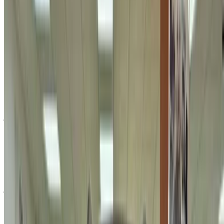
إنشاء حساب
نبذة عن فورد المحركات
فورد هي شركة أمريكية متعددة الجنسيات لصناعة السيارات أسسها
هنري فورد. تبيع الشركة المركبات والسيارات التجارية تحت اسم
ماركة فورد، ومعظم السيارات الفاخرة تحت اسم ماركة لينكولن.
تُعد فورد ثاني أكبر شركة لصناعة السيارات في الولايات المتحدة
وخامس أكبر شركة في العالم بناءً على إنتاج السيارات لعام 2015.
في نهاية عام 2010، صُنفت فورد كخامس أكبر شركة لصناعة
السيارات في أوروبا. من أكثر سيارات فورد طلبًا للاستئجار: إسكيب،
موستانغ في 6 المكشوفة، موستانغ في 8 جي تي، إكسبلورر.
تأسست:
1903
مقرات الشركة:
ديربورن، ميشيغان، الولايات المتحدة الأمريكية
الاسم الرسمي:
شركة فورد للسيارات
المنتجات:
مركبات، سيارات فارهة، سيارات تجارية، قطع غيار
سيارات، شاحنات بيك أب، سيارات دفع رباعي
طريقة الحصول على أفضل عرض