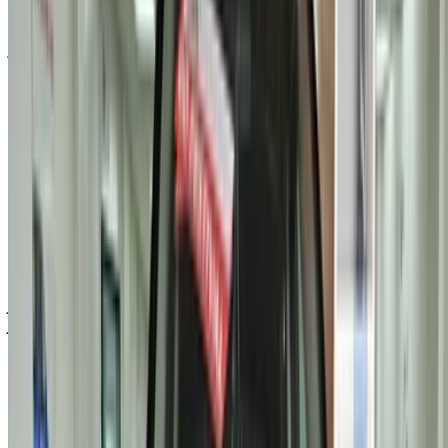
شراء سيارة فورد سيارة في الدار البيضاء, المغرب. تُدرج أعلاه
عروضًا مباشرة على تأجير سيارات فورد سيارات مستعملة أسعار
مباشرة من معارض السيارات. تواصل مع أي منها مباشرة حسب
متطلباتك.
اطلب عرض سعر مخصص على سيارتك المفضلة فورد سيارة من
تُجار ومعارض السيارات المستعملة في الدار البيضاء. الشراء من
OneClickDriveسيارات مستعملةسوق تأجير السيارات أو
التطبيقات المحمولة، بدون عمولة أو رسوم حجز. نسعى إلى إحداث
تغيير هائلسيارات مستعملةفي قطاع تأجير السيارات في الإمارات
إلكترونيًا، لتسهيل المهمة وتيسيرها عليك. قارن بين العروض
المباشرة على كافة أنواع الخيارات المتوفرة للاستئجار من فئة
سيدان، فخمة، رياضية، دفع رباعي، مكشوفة.
ملاحظة:
تحديث القوائم المذكورة أعلاه، بما في ذلك الأسعار تُجار
ومعارض السيارات المستعملة ففي حال لم تتوفر السيارة بالسعر
المذكور (باستثناء ضريبة القيمة المضافة)، الرجاء
إبلاغنا
وسنعود
إليك ببديل أفضل. نتمنى لك شراء!
إخلاء مسؤولية:
باستخدام هذا الموقع، فإنك توافق على الشروط والأحكام وسياسة