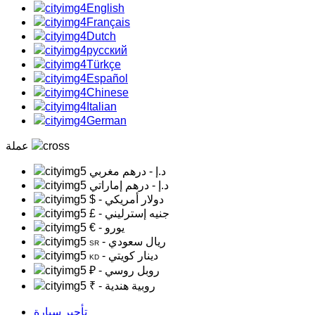
English
Français
Dutch
русский
Türkçe
Español
Chinese
Italian
German
عملة
د.إ
- درهم مغربي
د.إ
- درهم إماراتي
- دولار أمريكي
$
- جنيه إسترليني
£
- يورو
€
- ريال سعودي
SR
- دينار كويتي
KD
- روبل روسي
₽
- روبية هندية
₹
تأجير سيارة