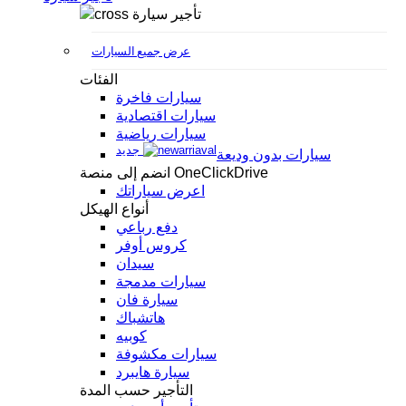
تأجير سيارة
عرض جميع السيارات
الفئات
سيارات فاخرة
سيارات اقتصادية
سيارات رياضية
جديد
سيارات بدون وديعة
انضم إلى منصة OneClickDrive
اعرض سياراتك
أنواع الهيكل
دفع رباعي
كروس أوفر
سيدان
سيارات مدمجة
سيارة فان
هاتشباك
كوبيه
سيارات مكشوفة
سيارة هايبرد
التأجير حسب المدة