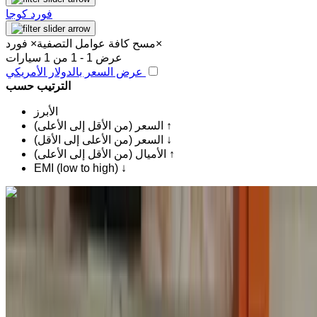
فورد كوجا
×
مسح كافة عوامل التصفية
×
فورد
عرض 1 - 1 من 1 سيارات
عرض السعر بالدولار الأمريكي
الترتيب حسب
الأبرز
السعر (من الأقل إلى الأعلى) ↑
السعر (من الأعلى إلى الأقل) ↓
الأميال (من الأقل إلى الأعلى) ↑
EMI (low to high) ↓
اكتشف المزيد
هل تعجبك السيارة المعروضة؟
فورد Kuga 2.0 TDCi Trend 2019
للبيع في الدار البيضاء: أسود سيدان, ديزل سيارة, أخرى المواصفات,
يدوي 4-أبواب
عين السبع, الدار البيضاء
عين السبع, الدار البيضاء
2019