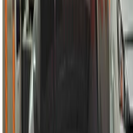
XML خريطة الموقع
مدونة تأجير السيارات
/ دعم
+212708880005
info@oneclickdrive.com
/ الشركات
sales@oneclickdrive.com
هل لديك سيارات ترغب في تأجيرها أو بيعها؟
تواصل مع آلاف العملاء المحتملين كل يوم
اعرض سياراتك
خيارات دفع مرنة ومباشرة لشريكك