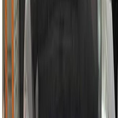
الدار البيضاء، الواحة، طريق النواصر، الدار البيضاء 20000، المغرب
©OneClickDrive 2026.
جميع الحقوق محفوظة
تابعنا على:
Chinese
Español
Türkçe
русский
Dutch
Français
‏العربية‏
English
Italian
German
إغلاق
X
عُلم، شكرًا لك!