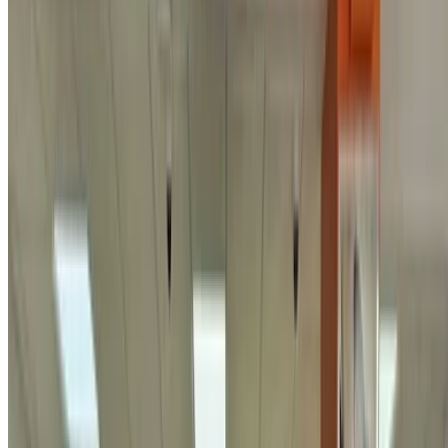
أخرى المواصفات
درهم مغربي 200,000
146000 كيلومتر
قسط شهري ثابت
درهم مغربي 2,491
يدوي ناقل الحركة
أسود اللون
عين
السبع, الدار البيضاء
عين السبع, الدار البيضاء
مكالمة
+212663841439
الواتساب
عرض 1 - 1 من 1 سيارات
1
هل تبحث عن خيارات أخرى؟
تصفح جميع السيارات
احفظ السيارات. تتبع الأسعار. احجز أسرع.