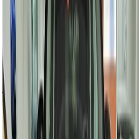
الخصوصية الخاصة بنا وتُخلي مسؤولية OneClickDrive.com عن
أي معلومات غير دقيقة مُقدمة من شركات تأجير السيارات أو منا.
×
كلمة المرور لمرة واحدة غير صحيحة
سجّل الدخول للوصول إلى سياراتك المفضلة,
وتتبع العروض والحجز بشكل أسرع.
استمر
أو
لا يوجد لديك حساب؟
الاشتراك
هل لديك حساب بالفعل؟
تسجيل الدخول
×
كلمة المرور لمرة واحدة غير صحيحة