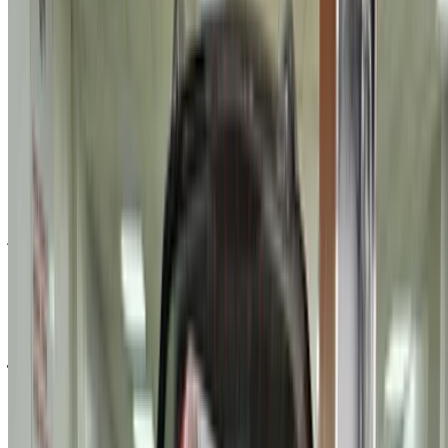
Compare offers from multiple car companies in the
المغرب, قم بالتصفية حسب موقعك وميزانيتك ومتطلباتك.
حدد خياراتك بدقة حسب تفضيلاتك: مواصفات السيارات،
ومزاياها، وإضافات أخرى.
ضع قائمة بأفضل العروض من مزود الخدمة، وتواصل معه
عبر الهاتف أو الواتساب أو اطلب منه الاتصال بك.
احرص على طلب صور السيارة الحقيقية ومواصفاتها قبل
الاتفاق على العرض.
احجز مباشرة بدون زيادة على الأسعار.
لماذا تشتري سيارة عبر منصة OneClickDrive.ma
استكشف أكبر تشكيلة من ماركات وموديلات السيارات للاستئجار
في الدار البيضاء. احجز سيارات للإيجار بميزانية محدودة، سيارات
دفع رباعي، سيارات فارهة، سيارات رياضية، والمزيد مباشرة من
وكالات محلية لتأجير السيارات.
مستعملة فورد سيارة سيارة - أسعار مميزة في الدار
البيضاء
السعر
درهم مغربي 200,000
فورد Kuga 2.0 TDCi Trend (أسود), 2019