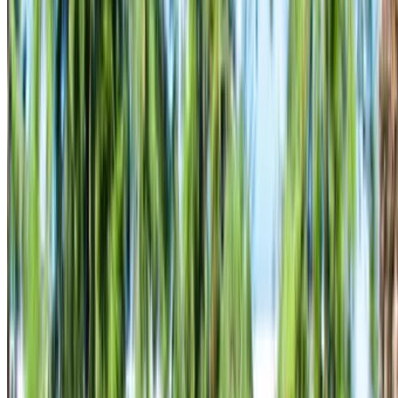
ناقل حركة أوتوماتيكي
توصيل مجاني
مطار
محمد الخامس الدولي, الدار البيضاء
مطار محمد
الخامس الدولي, الدار البيضاء
مكالمة
+212708889994
الواتساب
عرض 1 - 3 من 3 سيارات
1
هل تبحث عن خيارات أخرى؟
تصفح جميع السيارات
احفظ السيارات. تتبع الأسعار. احجز أسرع.
إنشاء حساب
طريقة الحصول على أفضل عرض
Compare offers from multiple rent a car companies in
the المغرب, قم بالتصفية حسب موقعك وميزانيتك