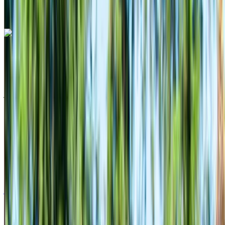
الخامس الدولي, الدار البيضاء
مكالمة
+212708889994
الواتساب
هيونداي كريتا 5 مقاعد 2023
سيارة كروس أوفر لون أسود، عملية، 5 مقاعد، عصرية، مناسبة
للعائلة، متعددة الاستخدام
مطار محمد الخامس الدولي, الدار البيضاء
مطار
محمد الخامس الدولي, الدار البيضاء
2023
أوروبية
كروس أوفر
ديزل
درهم مغربي 600
/ يوم
غير محدود
درهم مغربي 15,000
/ الشهر
6000 كيلومتر
التأمين مشمول