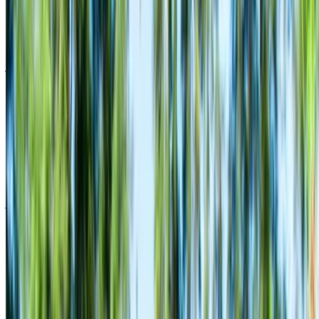
سيارة كروس أوفر لون أبيض، 5 مقاعد، عصرية، كفاءة عالية في
استهلاك الوقود، مناسبة للعائلات
مطار محمد الخامس الدولي, الدار البيضاء
مطار
محمد الخامس الدولي, الدار البيضاء
2024
أوروبية
كروس أوفر
ديزل
درهم مغربي 600
/ يوم
غير محدود
درهم مغربي 15,000
/ الشهر
6000 كيلومتر
التأمين مشمول
ناقل حركة أوتوماتيكي
توصيل مجاني
مطار
محمد الخامس الدولي, الدار البيضاء
مطار محمد