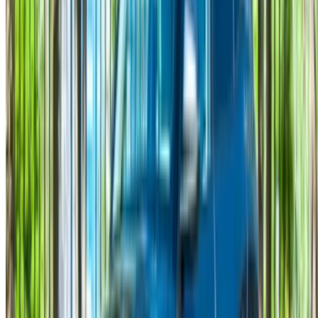
مطار مراكش
/ شركة
XML خريطة الموقع
مدونة تأجير السيارات
/ دعم
+212708880005
info@oneclickdrive.com
/ الشركات
sales@oneclickdrive.com
هل لديك سيارات ترغب في تأجيرها أو بيعها؟
تواصل مع آلاف العملاء المحتملين كل يوم
اعرض سياراتك