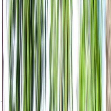
المختلفة 2024, 2023 من كريتا 5 مقاعد المتاحة للاستئجار. فيما
يلي قائمة بالعروض المباشرة بأسعار يومية وأسبوعية وشهرية من
شركات التأجير مباشرة. بدون عمولة أو رسوم حجز. الاستلام من
الفرع مجانًا من مطار محمد الخامس الدولي. للتأكد من توفر
السيارة وتوصيلها إلى موقعك أو الدار البيضاء المطار بالتاريخ
والموعد المفضل، يُرجى الاستفسار من شركة التأجير. تواصل معها
عبر الهاتف أو الواتساب أو اطلب معاودة الاتصال بك.
مرحبًا بك في OneClickDrive.ma - المغرب سوق السيارات الأكبر
في الإمارات.يتولى شركاء تأجير السيارات لدينا تحديث مخزون
سياراتها في OneClickDrive لحظة بلحظة، ولذلك ستظهر لك دائمًا
أحدث الأسعار. كل ما عليك فعله تصفح السيارات والتصفية ووضع
قائمة مختصرة والتواصل مع شركة تأجير السيارة مباشرة. اذكر أنك
رأيت إعلانها على موقع OneClickDrive.com، للحصول على أفضل
سعر. كن مطمئنًا من حصولك على أفضل عروض تأجير السيارات
بسهولة.
ملاحظة:
تحديث القوائم المذكورة أعلاه، بما في ذلك الأسعار شركة
تأجير السيارات ففي حال لم تتوفر السيارة بالسعر المذكور
(باستثناء ضريبة القيمة المضافة)، الرجاء
إبلاغنا
وسنعود إليك ببديل
أفضل. نتمنى لك تجربة تأجير ممتعة!