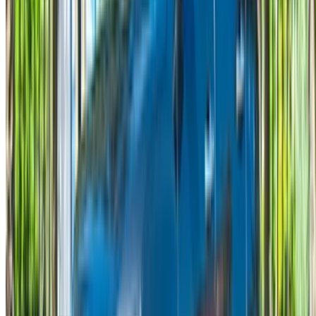
خيارات دفع مرنة ومباشرة لشريكك
الدار البيضاء، الواحة، طريق النواصر، الدار البيضاء 20000، المغرب
©OneClickDrive 2026.
جميع الحقوق محفوظة
تابعنا على:
Chinese
Español
Türkçe
русский
Dutch
Français
‏العربية‏
English