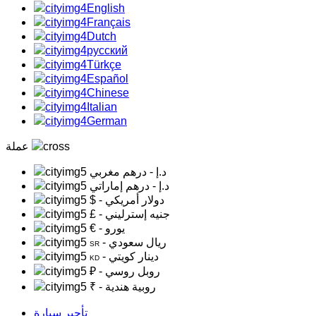
English
Français
Dutch
русский
Türkçe
Español
Chinese
Italian
German
عملة
د.إ
- درهم مغربي
د.إ
- درهم إماراتي
- دولار أمريكي
$
- جنيه إسترليني
£
- يورو
€
- ريال سعودي
SR
- دينار كويتي
KD
- روبل روسي
₽
- روبية هندية
₹
تأجير سيارة