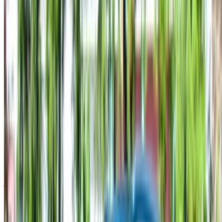
إخلاء مسؤولية:
باستخدام هذا الموقع، فإنك توافق على الشروط والأحكام وسياسة
الخصوصية الخاصة بنا وتُخلي مسؤولية OneClickDrive.com عن
أي معلومات غير دقيقة مُقدمة من شركات تأجير السيارات أو منا.
×
كلمة المرور لمرة واحدة غير صحيحة
سجّل الدخول للوصول إلى سياراتك المفضلة,
وتتبع العروض والحجز بشكل أسرع.
استمر
أو
لا يوجد لديك حساب؟
الاشتراك
هل لديك حساب بالفعل؟
تسجيل الدخول