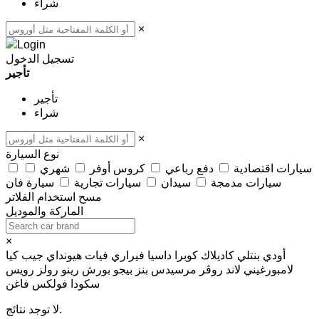
شراء
×
تسجيل الدخول
تأجير
تأجير
شراء
×
نوع السيارة
سيارات اقتصادية
دفع رباعي
كروس أوفر
شهري
سيارات مدمجة
سيدان
سيارات تجارية
سيارة فان
مسح
استخدام الفلاتر
الماركة والموديل
×
أودي
بنتلي
كاديلاك
كوبرا
داسيا
فيراري
فيات
هيونداي
جيب
كيا
لامبورغيني
لاند روڤر
مرسيدس بنز
بيجو
بورش
رينو
رولز رويس
سكودا
فولكس فاغن
لا توجد نتائج.