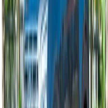
Italian
German
إغلاق
X
عُلم، شكرًا لك!