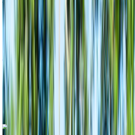
محمد الخامس الدولي, الدار البيضاء
2023
أوروبية
كروس أوفر
ديزل
درهم مغربي 600
/ يوم
غير محدود
درهم مغربي 15,000
/ الشهر
4500 كيلومتر
التأمين مشمول
ناقل حركة أوتوماتيكي
توصيل مجاني
مطار
محمد الخامس الدولي, الدار البيضاء
مطار محمد
الخامس الدولي, الدار البيضاء
مكالمة
+212708889994
الواتساب
هيونداي كريتا 5 مقاعد 2024