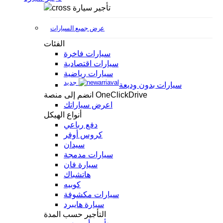
تأجير سيارة
عرض جميع السيارات
الفئات
سيارات فاخرة
سيارات اقتصادية
سيارات رياضية
جديد
سيارات بدون وديعة
انضم إلى منصة OneClickDrive
اعرض سياراتك
أنواع الهيكل
دفع رباعي
كروس أوفر
سيدان
سيارات مدمجة
سيارة فان
هاتشباك
كوبيه
سيارات مكشوفة
سيارة هايبرد
التأجير حسب المدة