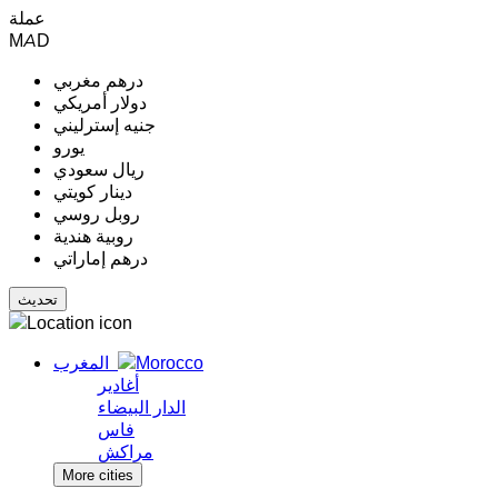
عملة
MAD
درهم مغربي
دولار أمريكي
جنيه إسترليني
يورو
ريال سعودي
دينار كويتي
روبل روسي
روبية هندية
درهم إماراتي
المغرب
أغادير
الدار البيضاء
فاس
مراكش
More cities