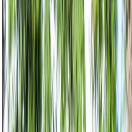
ومتطلباتك.
حدد أولوياتك كالآتي: مواصفات السيارة، حد الأميال، التأمين
المشمول، مزايا السيارة وما إلى ذلك.
ضع قائمة مختصرة بأفضل العروض من شركة تأجير السيارة
وتواصل معها مباشرة عبر الهاتف أو الواتساب أو اطلب إعادة
الاتصال.
احرص على طلب صور السيارة الحقيقية ومواصفاتها قبل
الاتفاق على العرض.
احجز مباشرة بدون زيادة على الأسعار.
هيونداي كريتا 5 مقاعد سيارة سيارة أسعار التأجير في
الدار البيضاء
شهري
أسبوعي
اليومي
درهم مغربي
درهم مغربي
درهم
هيونداي كريتا 5 مقاعد
15,000
3,850
مغربي 600
(رمادي), 2023
درهم مغربي
درهم مغربي
درهم
هيونداي كريتا 5 مقاعد
15,000
3,850
مغربي 600
(أبيض), 2024
درهم مغربي
درهم مغربي
درهم
هيونداي كريتا 5 مقاعد
15,000
3,850
مغربي 600
(أسود), 2023
خض تجربة الاستئجار والقيادة الذاتية على متن سيارة هيونداي كريتا
5 مقاعد كروس أوفر في الدار البيضاء, المغرب. تتضمن الموديلات