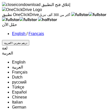
إغلاق
فتح التطبيق
تطبيق OneClickDrive
أكثر من 300 ألف تنزيل
حمّل الآن
/
Français
درهم مغربي /
‏العربية‏
لغة
‏العربية‏
English
‏العربية‏
Français
Dutch
русский
Türkçe
Español
Chinese
Italian
German