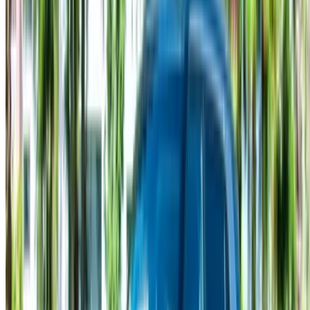
×
كلمة المرور لمرة واحدة غير صحيحة
انشئ حسابًا واحصل على عرض أفضل.
Log In. Take the Wheel.
استمر
Or
لا يوجد لديك حساب؟
الاشتراك
يوجد حساب بالفعل?
تسجيل الدخول
منصتك الشاملة لاستكشاف أفضل عروض تأجير السيارات
والسيارات المستعملة في جميع أنحاء المغرب. من الخيارات
الاقتصادية إلى السيارات الفاخرة، ابحث عن السيارة المثالية
لرحلتك. يساعدك OneClickDrive في العثور على مكاتب محلية