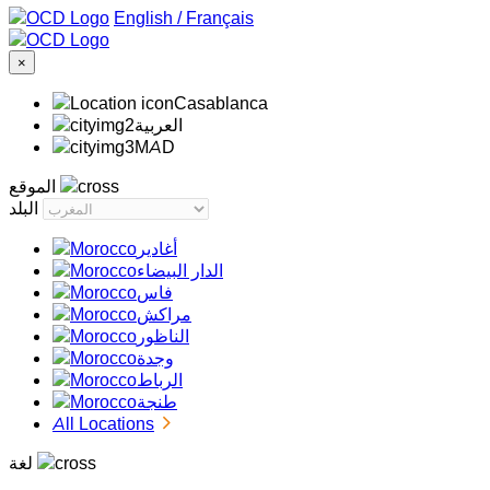
/
Français
×
Casablanca
‏العربية‏
MAD
الموقع
البلد
أغادير
الدار البيضاء
فاس
مراكش
الناظور
وجدة
الرباط
طنجة
All Locations
لغة