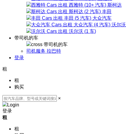
西雅特
(
10+
汽车
)
斯柯达
斯柯达
(
2
汽车
)
丰田
丰田
(
5
汽车
)
大众汽车
大众汽车
(
4
汽车
)
沃尔沃
沃尔沃
(
1
车
)
带司机的车
带司机的车
司机服务 拉巴特
登录
租
租
购买
×
登录
租
租