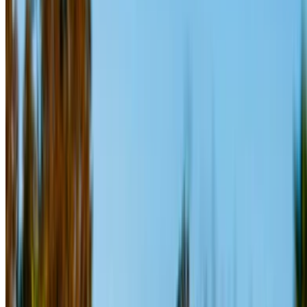
保时捷 Macan S (黑色的),
MAD
MAD
MAD
3,300
21,000
84,000
2024
保时捷 Macan S (黑色的),
MAD
MAD
MAD
2,730
18,200
70,200
2024
保时捷 Macan S (青铜),
MAD
MAD
MAD
3,400
22,540
86,500
2024
租车自驾 一个 保时捷 Macan S 越野车 在 拉巴特, 摩洛哥. 各
种型号，包括 2024 的 Macan S 可供出租。下面列出的是供
应商直接提供的每日、每周和每月费率的实时报价。 支付零
佣金或预订费。分行取件免费 拉巴特萨利机场. 对于您所在位
置的可用性和交付，或 拉巴特 在您喜欢的日期和时间机场，
请咨询供应商。通过电话、WhatsApp 与他们联系或请求回
电。
欢迎访问 OneClickDrive.ma - 摩洛哥 最大的汽车市场。我们
的合作汽车租赁合作伙伴实时更新他们的 OneClickDrive 库
存，以便您始终看到最新价格。浏览、过滤、筛选并直接联系
租车供应商。提及您在 OneClickDrive.com 上看到了他们的
广告以获得最优惠的价格。请放心，点击即可获得最佳租车优
惠！