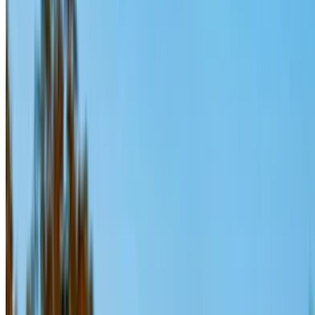
浏览所有汽车
保存汽车。跟踪价格。更快预订。
创建账户
如何获得最优惠的价格
Compare offers from multiple rent a car companies in
the 摩洛哥, 根据您的位置、预算和要求进行筛选。
根据您的喜好缩小范围：汽车规格、里程限制、包含的
保险、汽车功能等。
列出汽车租赁提供商的最佳报价，并通过电话、
WhatsApp 或请求回电直接与他们联系。
在完成交易之前，请务必询问汽车的实际图片和规格。
直接预订，免加价！
保时捷 Macan S 车 车 租金 拉巴特
日常
每周
月刊
保时捷 Macan S (灰色的),
MAD
MAD
MAD
3,300
21,000
84,000
2024