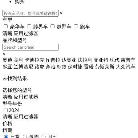
购买
×
车型
豪华车
跨界车
越野车
跑车
清晰
应用过滤器
品牌和型号
×
奥迪
宾利
卡迪拉克
库普拉
达契亚
法拉利
菲亚特
现代
吉普车
起亚
兰博基尼
路虎
奔驰
标致
保时捷
雷诺
劳斯莱斯
大众汽车
未找到结果.
选择您的型号
清晰
应用过滤器
型号年份
2024
清晰
应用过滤器
价格
租期
日常
每周
月刊