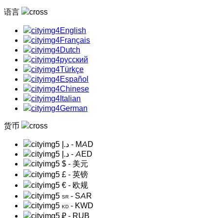
语言
English
Français
Dutch
русский
Türkçe
Español
Chinese
Italian
German
货币
د.إ
- MAD
د.إ
- AED
$
- 美元
£
- 英镑
€
- 欧规
- SAR
SR
- KWD
KD
₽
- RUB