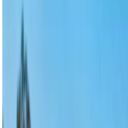
越野车
汽油
MAD 3400
/ 日
无限
MAD 86,500
/ 莫。
6000 公里
包括保险
自动变速箱
免费送货
拉巴特萨利机场, 拉
巴特
拉巴特萨利机场, 拉巴特
称呼
+212708889994
Whatsapp
显示 1 - 4 的 4 汽车
1
寻找更多选择？