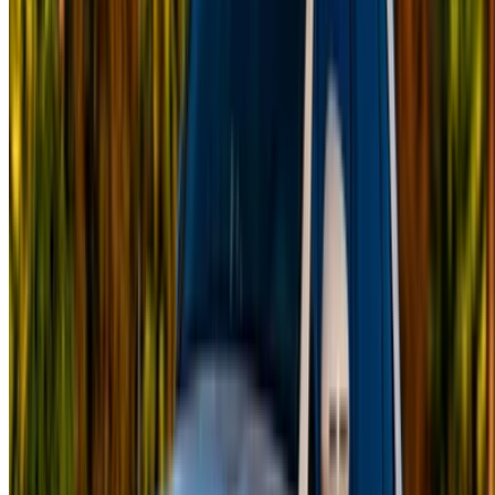
汽车出租 非斯
汽车出租 马拉喀什
汽车出租 纳祖尔
汽车出租 乌季达
汽车出租 拉巴特
汽车出租 丹吉尔
卡萨布兰卡机场
马拉喀什机场
/ 公司
站点地图 XML
租车博客
/ 支持
+212708880005
info@oneclickdrive.com
/ 商业