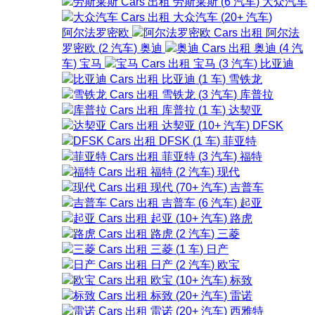
劳斯莱斯
(
6
汽车
)
大众汽车
大众汽车
(
20+
汽车
)
阿尔法罗密欧
阿尔法
罗密欧
(
2
汽车
)
奥迪
奥迪
(
4
汽
车
)
宝马
宝马
(
3
汽车
)
比亚迪
比亚迪
(
1
车
)
雪铁龙
雪铁龙
(
3
汽车
)
库普拉
库普拉
(
1
车
)
达契亚
达契亚
(
10+
汽车
)
DFSK
DFSK
(
1
车
)
菲亚特
菲亚特
(
3
汽车
)
福特
福特
(
2
汽车
)
现代
现代
(
70+
汽车
)
吉普车
吉普车
(
6
汽车
)
起亚
起亚
(
10+
汽车
)
路虎
路虎
(
2
汽车
)
三菱
三菱
(
1
车
)
日产
日产
(
2
汽车
)
欧宝
欧宝
(
10+
汽车
)
标致
标致
(
20+
汽车
)
雷诺
雷诺
(
20+
汽车
)
西雅特