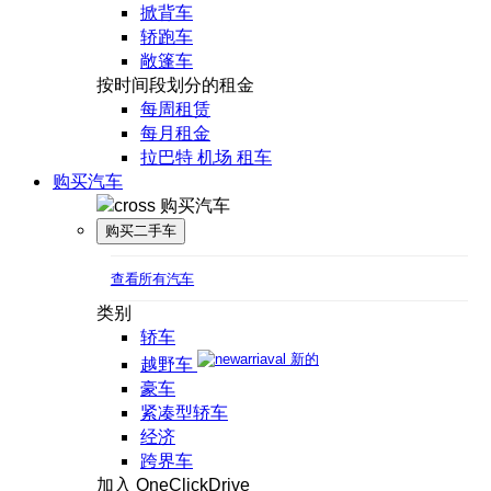
掀背车
轿跑车
敞篷车
按时间段划分的租金
每周租赁
每月租金
拉巴特 机场 租车
购买汽车
购买汽车
购买二手车
查看所有汽车
类别
轿车
新的
越野车
豪车
紧凑型轿车
经济
跨界车
加入 OneClickDrive