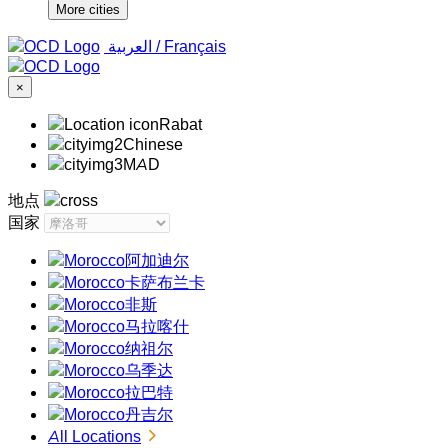
More cities
‏العربية ‏
/
Français
×
Rabat
Chinese
MAD
地点
国家
阿加迪尔
卡萨布兰卡
非斯
马拉喀什
纳祖尔
乌季达
拉巴特
丹吉尔
All Locations