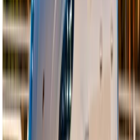
Casa-Oasis, Route de Nouasseur, Casablanca 20000, 摩洛
哥
©OneClickDrive 2026.
保留所有权利
关注我们:
English
‏العربية‏
Français
Dutch
русский
Türkçe
Español
Chinese
Italian
German
X
关闭
知道了！