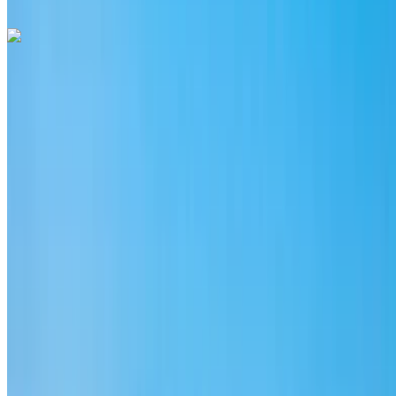
Whatsapp
Porsche Macan S 2024
Аэропорт Рабат-Сале, Рабат
Аэропорт
Рабат-Сале, Рабат
2024
Евро
ВНЕДОРОЖНИК
Бензин
MAD 2730
/ день
Неограниченное количество
MAD 70,200
/ мо.
6000 км
Страхование включено
Автоматическая трансмиссия
Бесплатная доставка
Аэропорт Рабат-
Сале, Рабат
Аэропорт Рабат-Сале, Рабат