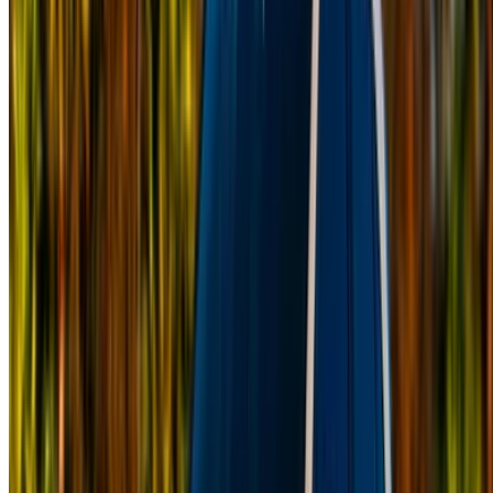
Неверный OTP
Создайте учетную запись. Заключите лучшую
сделку.
Log In. Take the Wheel.
Продолжить
Or
У вас нет аккаунта?
Зарегистрироваться
Уже есть аккаунт?
Вход в систему
Ваша универсальная платформа для поиска лучших
предложений по аренде автомобилей и подержанных
автомобилей по всему Марокко. От бюджетных
вариантов до роскошных автомобилей - найдите