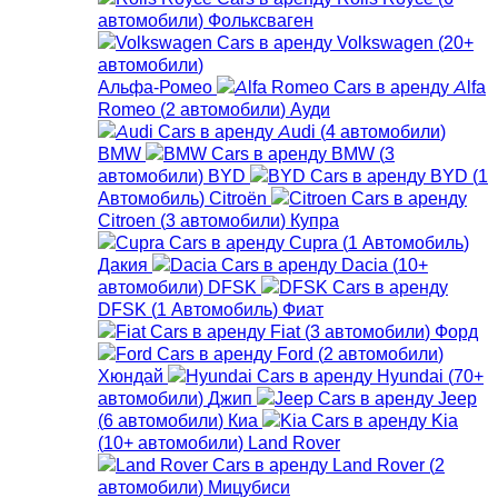
автомобили
)
Фольксваген
Volkswagen
(
20+
автомобили
)
Альфа-Ромео
Alfa
Romeo
(
2
автомобили
)
Ауди
Audi
(
4
автомобили
)
BMW
BMW
(
3
автомобили
)
BYD
BYD
(
1
Автомобиль
)
Citroën
Citroen
(
3
автомобили
)
Купра
Cupra
(
1
Автомобиль
)
Дакия
Dacia
(
10+
автомобили
)
DFSK
DFSK
(
1
Автомобиль
)
Фиат
Fiat
(
3
автомобили
)
Форд
Ford
(
2
автомобили
)
Хюндай
Hyundai
(
70+
автомобили
)
Джип
Jeep
(
6
автомобили
)
Киа
Kia
(
10+
автомобили
)
Land Rover
Land Rover
(
2
автомобили
)
Мицубиси