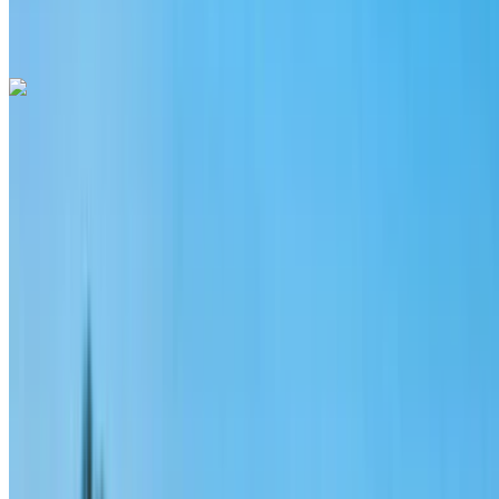
Звоните на
+212708889994
Whatsapp
Porsche Macan S 2024
Аэропорт Рабат-Сале, Рабат
Аэропорт
Рабат-Сале, Рабат
2024
Евро
ВНЕДОРОЖНИК
Бензин
MAD 3400
/ день
Неограниченное количество
MAD 86,500
/ мо.
6000 км
Страхование включено
Автоматическая трансмиссия
Бесплатная доставка