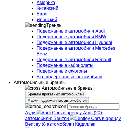
Америка
Китайский
Евро
Японский
Тренды
Подержанные автомобили Audi
Подержанные автомобили BMW
Подержанные автомобили Hyundai
Подержанные автомобили Mercedes
Benz
Подержанные автомобили Renault
Подержанные кабриолеты
Подержанные фургоны
Все подержанные автомобили
Автомобильные бренды
Автомобильные бренды
Бренды прокатных автомобилей
Марки подержанных автомобилей
Ауди
Audi
(
20+
автомобили
)
Бентли
Bentley
(
8
автомобили
)
Кадиллак