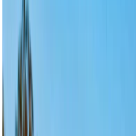
Аэропорт Рабат-
Сале, Рабат
Аэропорт Рабат-Сале, Рабат
Звоните на
+212708889994
Whatsapp
Показать 1 - 4 из 4 автомобили
1
Ищете другие варианты?
Просмотреть все автомобили
Сохраняйте автомобили. Отслеживайте цены.
Бронируйте быстрее.
Создать аккаунт
Как получить лучшую сделку
Compare offers from multiple rent a car companies in
the Марокко, Фильтр основан на вашем
местоположении, бюджете и требованиях.