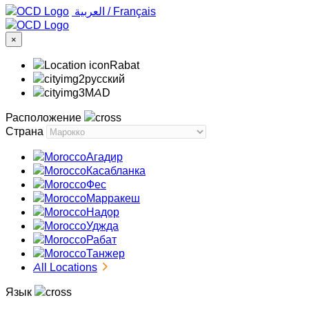
‏العربية ‏
/
Français
×
Rabat
русский
MAD
Расположение
Страна
Агадир
Касабланка
Фес
Марракеш
Надор
Уджда
Рабат
Танжер
All Locations
Язык