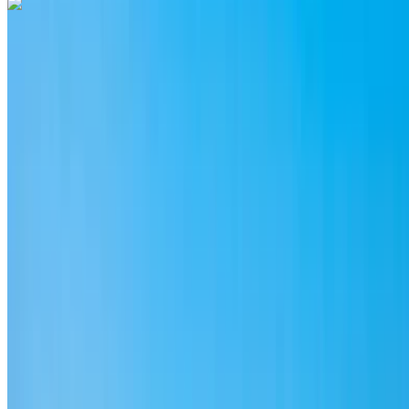
Porsche Macan S 2024
Аэропорт Рабат-Сале, Рабат
Аэропорт
Рабат-Сале, Рабат
2024
Евро
ВНЕДОРОЖНИК
Бензин
MAD 3300
/ день
Неограниченное количество
MAD 84,000
/ мо.
6000 км
Страхование включено
Автоматическая трансмиссия
Бесплатная доставка
Аэропорт Рабат-
Сале, Рабат
Аэропорт Рабат-Сале, Рабат
Звоните на
+212708889994