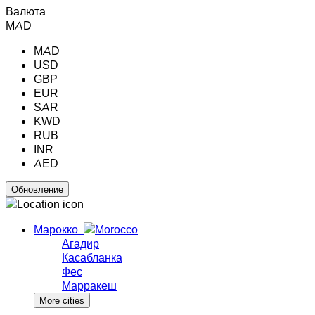
Валюта
MAD
MAD
USD
GBP
EUR
SAR
KWD
RUB
INR
AED
Марокко
Агадир
Касабланка
Фес
Марракеш
More cities