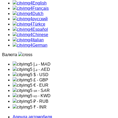
English
Français
Dutch
русский
Türkçe
Español
Chinese
Italian
German
Валюта
د.إ
- MAD
د.إ
- AED
$
- USD
£
- GBP
€
- EUR
- SAR
SR
- KWD
KD
₽
- RUB
₹
- INR
Аренда автомобиля