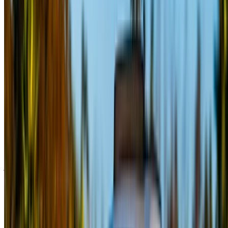
OneClickDrive в режиме реального времени, поэтому вы
всегда видите самые свежие цены. Просматривайте,
фильтруйте, составляйте короткий список и
связывайтесь с поставщиком услуг по аренде
автомобилей напрямую. Упомяните, что вы видели их
объявление на OneClickDrive.com, чтобы получить
лучшую цену. Будьте уверены, что лучшие предложения
по аренде автомобилей находятся всего в одном клике
от вас!
ПРИМЕЧАНИЕ:
Приведенные выше списки, включая
цены, обновляются соответствующими компания по
прокату автомобилей. Если автомобиля нет в наличии
по указанной цене (без учета НДС), пожалуйста
информировать нас
и мы свяжемся с вами, предложив
лучшую альтернативу. Счастливоаренда!
Отказ от ответственности:
Используя этот сайт, вы соглашаетесь с нашими
Положениями и условиями и Политикой
конфиденциальности и освобождаете OneClickDrive.ma