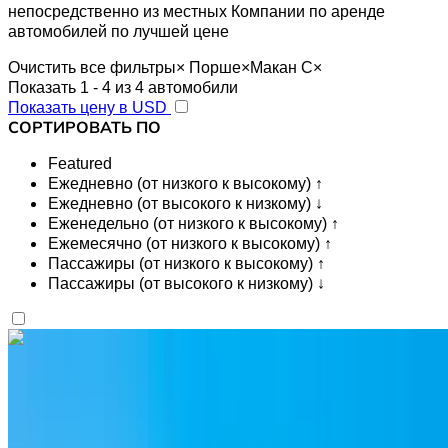
непосредственно из местных Компании по аренде
автомобилей по лучшей цене
Очистить все фильтры
×
Порше
×
Макан С
×
Показать 1 - 4 из 4 автомобили
Показать цену в USD
СОРТИРОВАТЬ ПО
Featured
Ежедневно (от низкого к высокому) ↑
Ежедневно (от высокого к низкому) ↓
Еженедельно (от низкого к высокому) ↑
Ежемесячно (от низкого к высокому) ↑
Пассажиры (от низкого к высокому) ↑
Пассажиры (от высокого к низкому) ↓
Вам нравится то, что вы видите?
Узнать больше
Porsche Macan S 2024
Серый внедорожник, роскошный, 5 пассажиров,
спортивный, элегантный, высокопроизводительный.