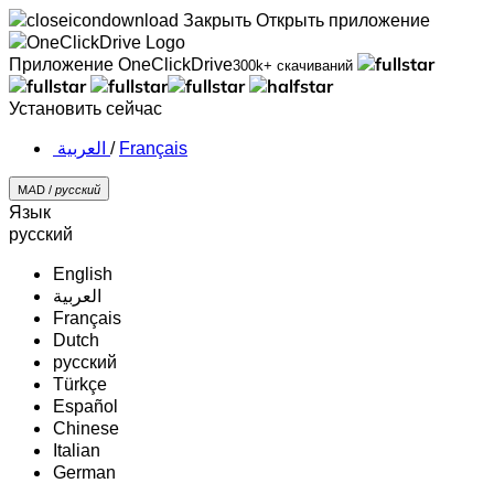
Закрыть
Открыть приложение
Приложение OneClickDrive
300k+ скачиваний
Установить сейчас
‏العربية ‏
/
Français
MAD /
русский
Язык
русский
English
‏العربية‏
Français
Dutch
русский
Türkçe
Español
Chinese
Italian
German