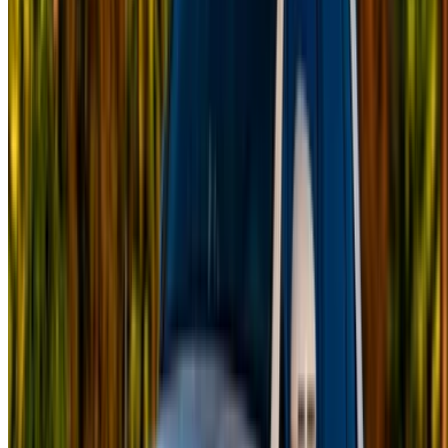
подходящий автомобиль для вашего путешествия.
OneClickDrive поможет вам найти надежных местных
поставщиков, чтобы вы могли насладиться гладким и не
напряженным опытом.
У вас есть автомобили для аренды или продажи?
Охватывайте тысячи людей ежедневно.
Перечислите свои автомобили
Гибкие способы прямой оплаты партнеру
/ Ресурсы
Прокат автомобилей Агадир
Прокат автомобилей Касабланка
Прокат автомобилей Фес
Прокат автомобилей Марракеш
Прокат автомобилей Надор
Прокат автомобилей Уджда