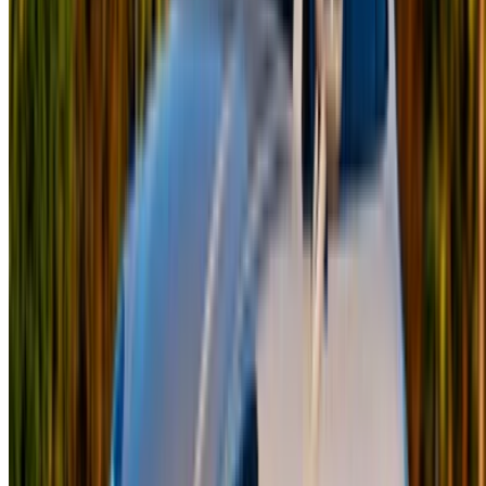
Прокат автомобилей Рабат
Прокат автомобилей Танжер
Аэропорт Касабланки
Аэропорт Марракеша
/ Компания
XML-файл Sitemap
Блог о прокате автомобилей
/ Поддержка
+212708880005
info@oneclickdrive.com
/ Бизнес
sales@oneclickdrive.com
У вас есть автомобили для аренды или продажи?
Охватывайте тысячи людей ежедневно.