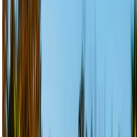
С (Черный),
MAD 2,730
MAD 18,200
MAD 70,200
2024
Порше Макан
С (Бронза),
MAD 3,400
MAD 22,540
MAD 86,500
2024
Аренда и самостоятельное вождение a Порше Макан С
ВНЕДОРОЖНИК в Рабат, Марокко. Различные модели,
включая 2024 из Макан С доступны для аренды. Ниже
представлены предложения с ценами за день, неделю и
месяц напрямую от поставщиков. Не платите никаких
комиссионных или сборов за бронирование. Забрать
филиал можно бесплатно из Аэропорт Рабат-Сале. Для
получения информации о наличии и доставке в ваше
местоположение или Рабат аэропорт в удобное для вас
время и дату, пожалуйста, уточняйте у поставщика.
Свяжитесь с ними по телефону, WhatsApp или запросите
обратный звонок.
Добро пожаловать на OneClickDrive.ma - Марокко
крупнейший автомобильный рынок.Наши партнеры по
аренде автомобилей обновляют свои акции для