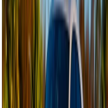
от ответственности за любую неверную информацию,
предоставленную компаниями по прокату автомобилей
или нами.
×
Неверный OTP
Войдите в систему, чтобы получить доступ к
избранному,
Отслеживайте предложения и бронируйте быстрее.
Продолжить
или
У вас нет аккаунта?
Зарегистрироваться
У вас уже есть аккаунт?
Вход в систему
×