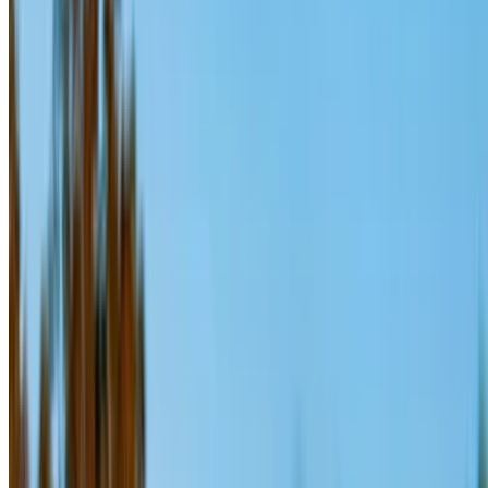
Сузьте круг своих предпочтений: характеристики
автомобиля, лимит пробега, включенная страховка,
особенности автомобиля и так далее.
Составьте короткий список лучших предложений от
поставщика услуг по аренде автомобилей и
свяжитесь с ними напрямую по телефону, WhatsApp
или запросите обратный звонок.
Не забудьте попросить реальные фотографии и
технические характеристики автомобиля перед
заключением сделки.
Бронируйте напрямую, без наценок!
Порше Макан С Автомобиль Автомобиль
стоимость аренды в Рабат
Ежедневно
Еженедельник
Ежемесячная
Порше Макан
С (Серый),
MAD 3,300
MAD 21,000
MAD 84,000
2024
Порше Макан
С (Черный),
MAD 3,300
MAD 21,000
MAD 84,000
2024
Порше Макан