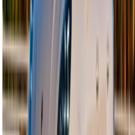
Перечислите свои автомобили
Гибкие способы прямой оплаты партнеру
Casa-Oasis, Route de Nouasseur, Касабланка 20000,
Марокко
©OneClickDrive 2026.
Все права защищены