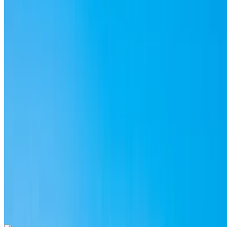
Аэропорт Рабат-Сале, Рабат
Аэропорт
Рабат-Сале, Рабат
2024
Евро
ВНЕДОРОЖНИК
Дизельное топливо
MAD 3300
/ день
Неограниченное количество
MAD 84,000
/ мо.
6000 км
Страхование включено
Автоматическая трансмиссия
Бесплатная доставка
Аэропорт Рабат-
Сале, Рабат
Аэропорт Рабат-Сале, Рабат
Звоните на
+212708889994
Whatsapp