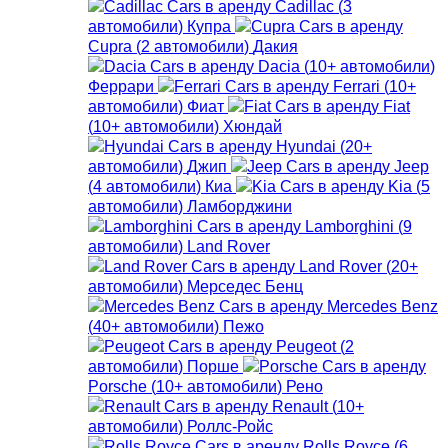
Cadillac
(
3
автомобили
)
Купра
Cupra
(
2
автомобили
)
Дакия
Dacia
(
10+
автомобили
)
Феррари
Ferrari
(
10+
автомобили
)
Фиат
Fiat
(
10+
автомобили
)
Хюндай
Hyundai
(
20+
автомобили
)
Джип
Jeep
(
4
автомобили
)
Киа
Kia
(
5
автомобили
)
Ламборджини
Lamborghini
(
9
автомобили
)
Land Rover
Land Rover
(
20+
автомобили
)
Мерседес Бенц
Mercedes Benz
(
40+
автомобили
)
Пежо
Peugeot
(
2
автомобили
)
Порше
Porsche
(
10+
автомобили
)
Рено
Renault
(
10+
автомобили
)
Роллс-Ройс
Rolls Royce
(
6