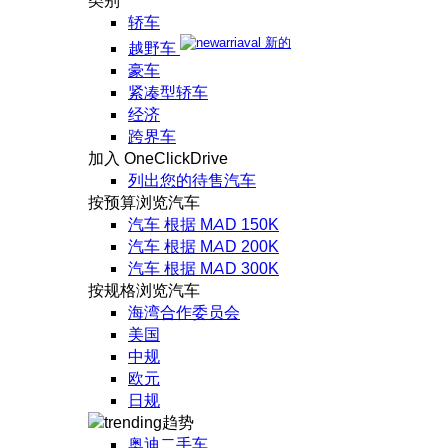
类别
轿车
新的
越野车
豪车
紧凑型轿车
经济
跨界车
加入 OneClickDrive
列出您的待售汽车
按预算浏览汽车
汽车 根据 MAD 150K
汽车 根据 MAD 200K
汽车 根据 MAD 300K
按规格浏览汽车
海湾合作委员会
美国
中规
欧元
日规
趋势
奥迪二手车