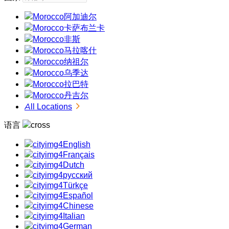
阿加迪尔
卡萨布兰卡
非斯
马拉喀什
纳祖尔
乌季达
拉巴特
丹吉尔
All Locations
语言
English
Français
Dutch
русский
Türkçe
Español
Chinese
Italian
German