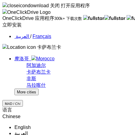
关闭
打开应用程序
OneClickDrive 应用程序
300k+ 下载次数
立即安装
‏العربية ‏
/
Français
卡萨布兰卡
摩洛哥
阿加迪尔
卡萨布兰卡
非斯
马拉喀什
More cities
MAD /
Chi
语言
Chinese
English
‏العربية‏