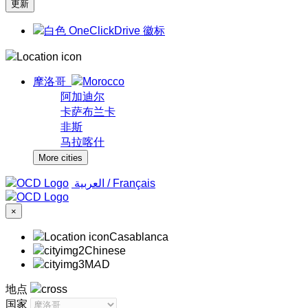
摩洛哥
阿加迪尔
卡萨布兰卡
非斯
马拉喀什
More cities
‏العربية ‏
/
Français
×
Casablanca
Chinese
MAD
地点
国家