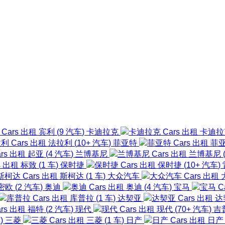
宾利
(
9
汽车
)
卡迪拉克
卡迪
法拉利
(
10+
汽车
)
菲亚特
菲
起亚
(
4
汽车
)
兰博基尼
兰博基尼
标致
(
1
车
)
保时捷
保时捷
(
10+
汽车
)
斯柯达
(
1
车
)
大众汽车
密欧
(
2
汽车
)
奥迪
奥迪
(
4
汽车
)
宝马
库普拉
(
1
车
)
达契亚
达
福特
(
2
汽车
)
现代
现代
(
70+
汽车
)
吉
车
)
三菱
三菱
(
1
车
)
日产
日