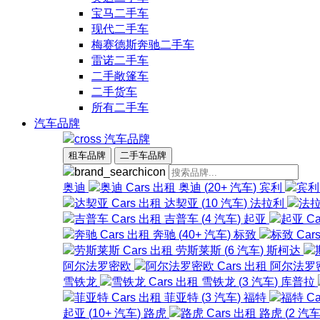
宝马二手车
现代二手车
梅赛德斯奔驰二手车
雷诺二手车
二手敞篷车
二手货车
所有二手车
汽车品牌
汽车品牌
租车品牌
二手车品牌
奥迪
奥迪
(
20+
汽车
)
宾利
达契亚
(
10
汽车
)
法拉利
吉普车
(
4
汽车
)
起亚
奔驰
(
40+
汽车
)
标致
劳斯莱斯
(
6
汽车
)
斯柯达
阿尔法罗密欧
阿尔法罗
雪铁龙
雪铁龙
(
3
汽车
)
库普拉
菲亚特
(
3
汽车
)
福特
起亚
(
10+
汽车
)
路虎
路虎
(
2
汽