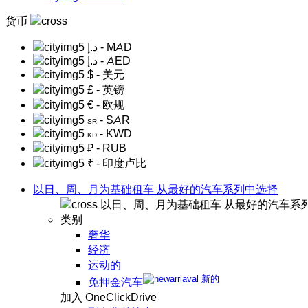
货币
د.إ
- MAD
د.إ
- AED
$
- 美元
£
- 英镑
€
- 欧规
- SAR
SR
- KWD
KD
₽
- RUB
₹
- 印度卢比
以日、周、月为基础租车 从最好的汽车系列中选择
以日、周、月为基础租车 从最好的汽车系
类别
奢华
经济
运动的
新的
免押金汽车
加入 OneClickDrive