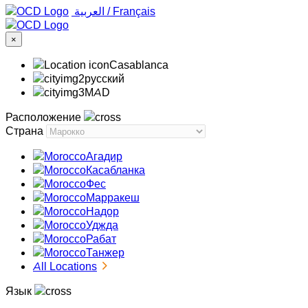
‏العربية ‏
/
Français
×
Casablanca
русский
MAD
Расположение
Страна
Агадир
Касабланка
Фес
Марракеш
Надор
Уджда
Рабат
Танжер
All Locations
Язык