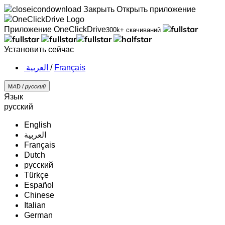
Закрыть
Открыть приложение
Приложение OneClickDrive
300k+ скачиваний
Установить сейчас
‏العربية ‏
/
Français
MAD /
русский
Язык
русский
English
‏العربية‏
Français
Dutch
русский
Türkçe
Español
Chinese
Italian
German