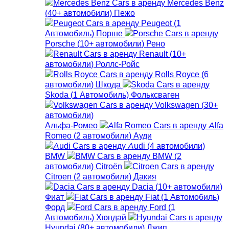
Mercedes Benz
(
40+
автомобили
)
Пежо
Peugeot
(
1
Автомобиль
)
Порше
Porsche
(
10+
автомобили
)
Рено
Renault
(
10+
автомобили
)
Роллс-Ройс
Rolls Royce
(
6
автомобили
)
Шкода
Skoda
(
1
Автомобиль
)
Фольксваген
Volkswagen
(
30+
автомобили
)
Альфа-Ромео
Alfa
Romeo
(
2
автомобили
)
Ауди
Audi
(
4
автомобили
)
BMW
BMW
(
2
автомобили
)
Citroën
Citroen
(
2
автомобили
)
Дакия
Dacia
(
10+
автомобили
)
Фиат
Fiat
(
1
Автомобиль
)
Форд
Ford
(
1
Автомобиль
)
Хюндай
Hyundai
(
80+
автомобили
)
Джип