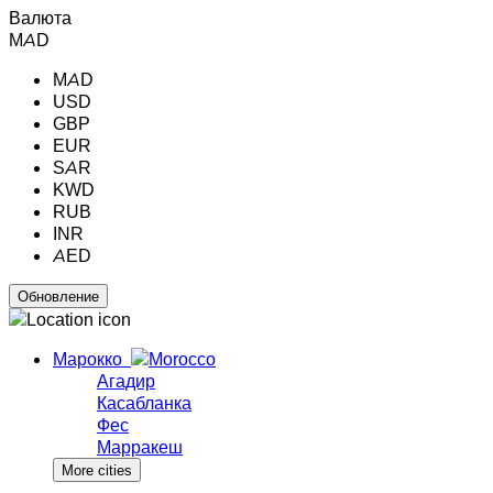
Валюта
MAD
MAD
USD
GBP
EUR
SAR
KWD
RUB
INR
AED
Марокко
Агадир
Касабланка
Фес
Марракеш
More cities