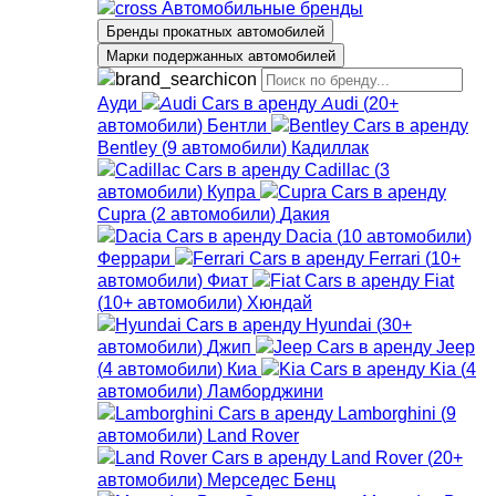
Автомобильные бренды
Бренды прокатных автомобилей
Марки подержанных автомобилей
Ауди
Audi
(
20+
автомобили
)
Бентли
Bentley
(
9
автомобили
)
Кадиллак
Cadillac
(
3
автомобили
)
Купра
Cupra
(
2
автомобили
)
Дакия
Dacia
(
10
автомобили
)
Феррари
Ferrari
(
10+
автомобили
)
Фиат
Fiat
(
10+
автомобили
)
Хюндай
Hyundai
(
30+
автомобили
)
Джип
Jeep
(
4
автомобили
)
Киа
Kia
(
4
автомобили
)
Ламборджини
Lamborghini
(
9
автомобили
)
Land Rover
Land Rover
(
20+
автомобили
)
Мерседес Бенц