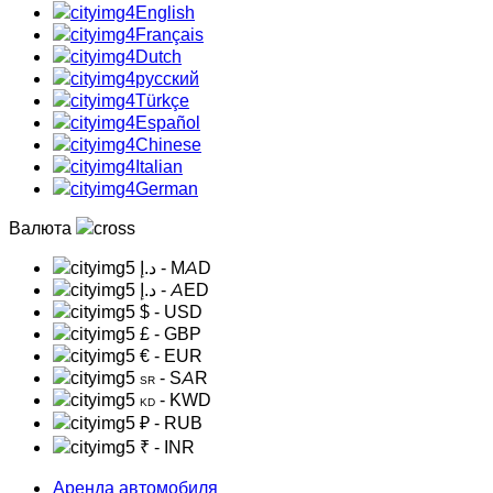
English
Français
Dutch
русский
Türkçe
Español
Chinese
Italian
German
Валюта
د.إ
- MAD
د.إ
- AED
$
- USD
£
- GBP
€
- EUR
- SAR
SR
- KWD
KD
₽
- RUB
₹
- INR
Аренда автомобиля