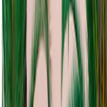
租车自驾 一个 奥迪 Q8 S 系列套件 豪华车 在 阿加迪尔, 摩洛
哥. 各种型号，包括 2023 的 Q8 S 系列套件 可供出租。下面
列出的是供应商直接提供的每日、每周和每月费率的实时报
价。 支付零佣金或预订费。分行取件免费 阿加迪尔国际机场.
对于您所在位置的可用性和交付，或 阿加迪尔 在您喜欢的日
期和时间机场，请咨询供应商。通过电话、WhatsApp 与他们
联系或请求回电。
欢迎访问 OneClickDrive.ma - 摩洛哥 最大的汽车市场。我们
的合作汽车租赁合作伙伴实时更新他们的 OneClickDrive 库
存，以便您始终看到最新价格。浏览、过滤、筛选并直接联系
租车供应商。提及您在 OneClickDrive.com 上看到了他们的
广告以获得最优惠的价格。请放心，点击即可获得最佳租车优
惠！
笔记:
上述列表（包括价格）的更新工作由相关的 汽车租赁公
司.如果上述价格（不含增值税）无法提供该车，请
通知我们
我们将为您提供最佳替代方案。快乐出租!