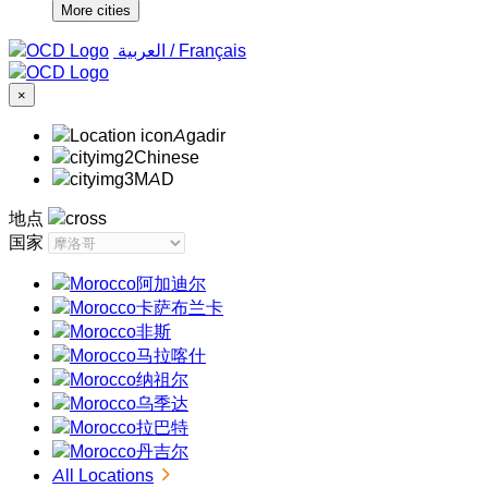
More cities
‏العربية ‏
/
Français
×
Agadir
Chinese
MAD
地点
国家
阿加迪尔
卡萨布兰卡
非斯
马拉喀什
纳祖尔
乌季达
拉巴特
丹吉尔
All Locations