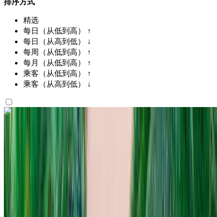
排序方式
精选
每日（从低到高） ↑
每日（从高到低） ↓
每周（从低到高） ↑
每月（从低到高） ↑
乘客（从低到高） ↑
乘客（从高到低） ↓
喜欢你看到的吗？
了解更多
Audi Q8 S Line Kit 2023
黑色SUV，5座，顶级舒适，创新科技，动感外观
阿加迪尔国际机场, 阿加迪尔
阿加迪尔国际机场,
阿加迪尔
2023
欧元