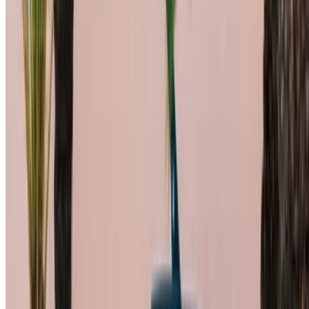
汽车出租 丹吉尔
卡萨布兰卡机场
马拉喀什机场
/ 公司
站点地图 XML
租车博客
/ 支持
+212708880005
info@oneclickdrive.com
/ 商业
sales@oneclickdrive.com
有汽车出租或出售吗？
每天接触数千人