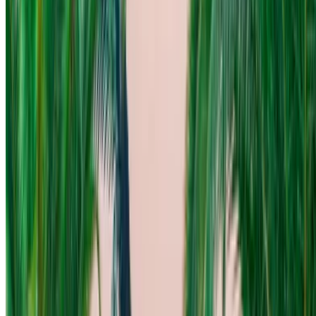
奢华
柴油机
MAD 3300
/ 日
250 公里
MAD 75,000
/ 莫。
6000 公里
包括保险
自动变速箱
免费送货
阿加迪尔国际机
场, 阿加迪尔
阿加迪尔国际机场, 阿加迪尔
称呼
+212708889994
Whatsapp
显示 1 - 1 的 1 汽车
1
寻找更多选择？
浏览所有汽车