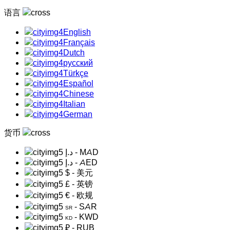
语言
English
Français
Dutch
русский
Türkçe
Español
Chinese
Italian
German
货币
د.إ
- MAD
د.إ
- AED
$
- 美元
£
- 英镑
€
- 欧规
- SAR
SR
- KWD
KD
₽
- RUB