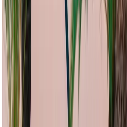
通无阻的体验。
有汽车出租或出售吗？
每天接触数千人
列出您的汽车
直接向合作伙伴付款的灵活方式
/ 资源
汽车出租 阿加迪尔
汽车出租 卡萨布兰卡
汽车出租 非斯
汽车出租 马拉喀什
汽车出租 纳祖尔
汽车出租 乌季达
汽车出租 拉巴特