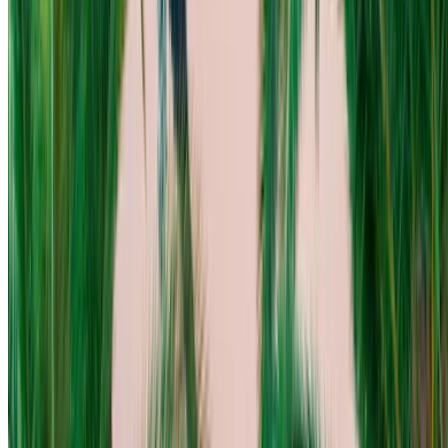
保存汽车。跟踪价格。更快预订。
创建账户
如何获得最优惠的价格
Compare offers from multiple rent a car companies in
the 摩洛哥, 根据您的位置、预算和要求进行筛选。
根据您的喜好缩小范围：汽车规格、里程限制、包含的
保险、汽车功能等。
列出汽车租赁提供商的最佳报价，并通过电话、
WhatsApp 或请求回电直接与他们联系。
在完成交易之前，请务必询问汽车的实际图片和规格。
直接预订，免加价！
奥迪 Q8 S 系列套件 车 车 租金 阿加迪尔
日常
每周
月刊
奥迪 Q8 S 系列套件 (黑色的),
MAD
MAD
MAD
3,300
21,700
75,000
2023