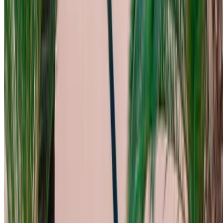
×
错误密码
创建账户。推动更好的交易。
Log In. Take the Wheel.
继续
Or
没有账户？
注册
已有帐户?
登录
您的一站式平台，探索摩洛哥最优惠的汽车租赁和二手车。从
经济实惠的选择到豪华驾驶，为您的旅程找到最合适的汽车。
OneClickDrive 为您匹配值得信赖的当地供应商，让您享受畅