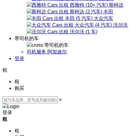
西雅特
(
10+
汽车
)
斯柯达
斯柯达
(
2
汽车
)
丰田
丰田
(
5
汽车
)
大众汽车
大众汽车
(
4
汽车
)
沃尔沃
沃尔沃
(
1
车
)
带司机的车
带司机的车
司机服务 阿加迪尔
登录
租
租
购买
×
登录
租
租