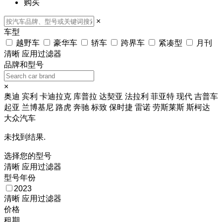
购买
×
车型
越野车
豪华车
轿车
跨界车
紧凑型
月刊
清晰
应用过滤器
品牌和型号
×
奥迪
宾利
卡迪拉克
库普拉
达契亚
法拉利
菲亚特
现代
吉普车
起亚
兰博基尼
路虎
奔驰
标致
保时捷
雷诺
劳斯莱斯
斯柯达
大众汽车
未找到结果.
选择您的型号
清晰
应用过滤器
型号年份
2023
清晰
应用过滤器
价格
租期