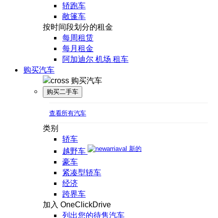
轿跑车
敞篷车
按时间段划分的租金
每周租赁
每月租金
阿加迪尔 机场 租车
购买汽车
购买汽车
购买二手车
查看所有汽车
类别
轿车
新的
越野车
豪车
紧凑型轿车
经济
跨界车
加入 OneClickDrive
列出您的待售汽车