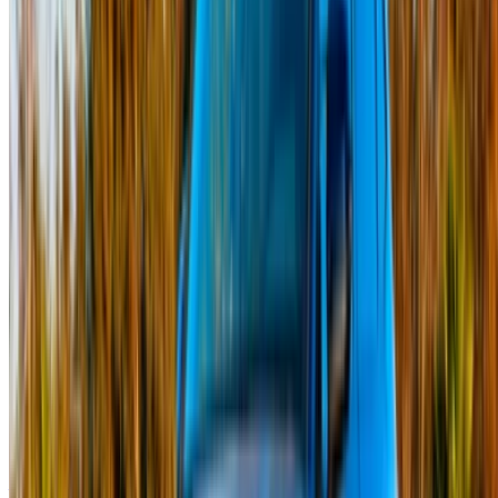
Devam et
Or
Hesabınız yok mu?
Kaydolun
Zaten bir hesabınız var?
Giriş Yap
Fas genelinde araç kiralama ve ikinci el araçlarda en iyi
fırsatları keşfetmek için tek durak platformunuz. Bütçe dostu
seçeneklerden lüks sürüşlere kadar, yolculuğunuz için doğru
aracı bulun. OneClickDrive sizi güvenilir yerel tedarikçilerle
eşleştirmeye yardımcı olur, böylece sorunsuz ve stressiz bir
deneyimin keyfini çıkarabilirsiniz.
Kiralayacak veya satacak arabanız mı var?
Her gün binlerce kişiye ulaşın.
Arabalarınızı listeleyin