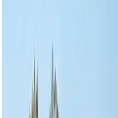
Hesap Oluştur
Best Deal nasıl edinilir
Compare offers from multiple rent a car companies in
the Fas, bulunduğunuz yere, bütçenize ve
gereksiniminize göre filtreleyin.
Tercihlerinizle daraltın: araba özellikleri, kilometre sınırı,
sigorta dahil, araba özellikleri vb.
Araç kiralama sağlayıcısının en iyi tekliflerini kısa
listeye alın ve telefon, WhatsApp aracılığıyla doğrudan
iletişime geçin veya geri arama isteğinde bulunun.
Anlaşmayı sonlandırmadan önce aracın gerçek
resimlerini ve özelliklerini sormayı unutmayın.
Doğrudan, işaretleme olmadan kitap!
Audi Q3 araba araba kira fiyatı Rabat
Günlük
Haftalık
Aylık
MAD
MAD
Audi Q3 (Siyah), 2023
MAD 9,100
1,430
35,100
Audi Q3 S Line (Gri),
MAD
MAD
MAD 9,800
2023
1,600
36,000
MAD
MAD