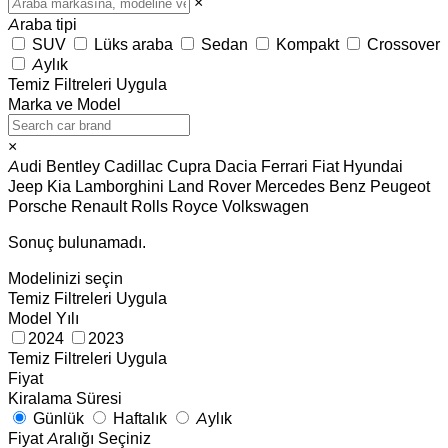
×
Araba tipi
SUV
Lüks araba
Sedan
Kompakt
Crossover
Aylık
Temiz
Filtreleri Uygula
Marka ve Model
×
Audi
Bentley
Cadillac
Cupra
Dacia
Ferrari
Fiat
Hyundai
Jeep
Kia
Lamborghini
Land Rover
Mercedes Benz
Peugeot
Porsche
Renault
Rolls Royce
Volkswagen
Sonuç bulunamadı.
Modelinizi seçin
Temiz
Filtreleri Uygula
Model Yılı
2024
2023
Temiz
Filtreleri Uygula
Fiyat
Kiralama Süresi
Günlük
Haftalık
Aylık
Fiyat Aralığı Seçiniz