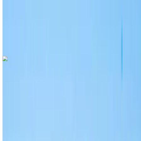
Sigorta dahil
Otomatik Şanzıman
Ücretsiz teslimat
Rabat Sale
Havalimanı, Rabat
Rabat Sale Havalimanı,
Rabat
Ara
+212708889994
Whatsapp
Audi Q3 2023
Rabat Sale Havalimanı, Rabat
Rabat Sale
Havalimanı, Rabat
2023
Euro
Crossover
Dizel
MAD 1500
/ gün
Sınırsız
MAD 30,000
/ mo.