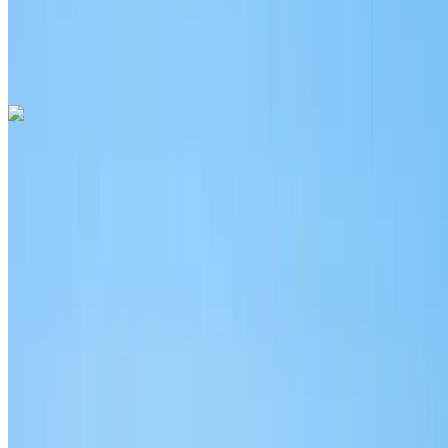
Rabat Sale Havalimanı,
Rabat
Rabat Sale Havalimanı, Rabat
Ara
+212708889994
Whatsapp
Audi Q3 S Line 2023
Gri Coupe, 4 Koltuklu, Sportif, Şık Tasarım, Lüks İç Mekan
Rabat Sale Havalimanı, Rabat
Rabat Sale
Havalimanı, Rabat
2023
Euro
lüks
Dizel
MAD 1600
/ gün
250 km
MAD 36,000
/ mo.
6000 km