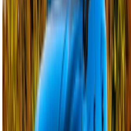
Ortağınıza doğrudan ödeme yapmanın esnek yolları
/ Kaynaklar
Araba kiralama Agadir
Araba kiralama Kazablanka
Araba kiralama Fes
Araba kiralama Marakeş
Araba kiralama Nador
Araba kiralama Oujda
Araba kiralama Rabat
Araba kiralama Tanca
Kazablanka Havaalanı
Marakeş Havaalanı
/ şirket
SİTE HARİTASI XML
Araba Kiralama Blog
/ Destek olmak