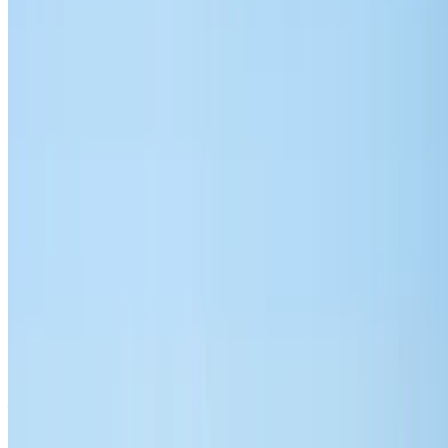
Sınırsız
MAD 35,100
/ mo.
6000 km
Sigorta dahil
Otomatik Şanzıman
Ücretsiz teslimat
Rabat Sale Havalimanı,
Rabat
Rabat Sale Havalimanı, Rabat
Ara
+212708889994
Whatsapp
gösterme 1 - 5 nın-nin 5 arabalar
1
Daha Fazla Seçenek mi Arıyorsunuz?
Tüm Araçlara Gözat
Arabaları kaydedin. Fiyatları takip edin. Daha hızlı
rezervasyon yapın.