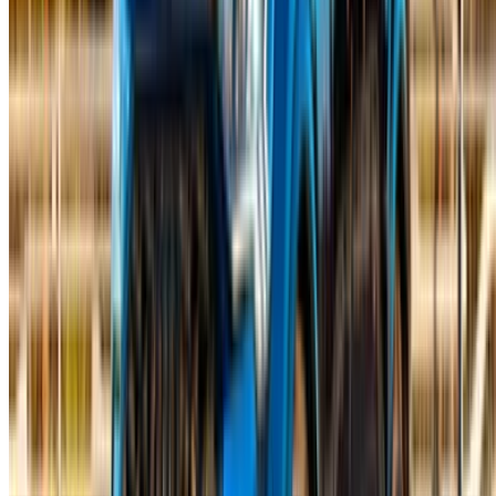
Casa-Oasis, Route de Nouasseur, Kazablanka 20000, Fas
©OneClickDrive 2026.
Tüm hakları saklıdır
Bizi takip edin:
English
‏العربية‏
Français
Dutch
русский
Türkçe
Español
Chinese
Italian
German
X
Kapat
Anlaşıldı!