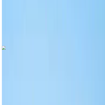
6000 km
Sigorta dahil
Otomatik Şanzıman
Ücretsiz teslimat
Rabat Sale Havalimanı,
Rabat
Rabat Sale Havalimanı, Rabat
Ara
+212708889994
Whatsapp
Audi Q3 2024
Rabat Sale Havalimanı, Rabat
Rabat Sale
Havalimanı, Rabat
2024
Euro
Crossover
Dizel
MAD 1700
/ gün
Sınırsız