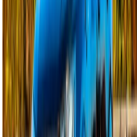
+212708880005
info@oneclickdrive.com
/ İş Dünyası
sales@oneclickdrive.com
Kiralayacak veya satacak arabanız mı var?
Her gün binlerce kişiye ulaşın.
Arabalarınızı listeleyin
Ortağınıza doğrudan ödeme yapmanın esnek yolları