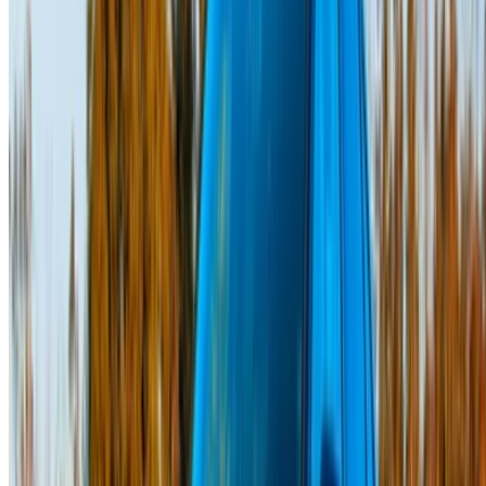
Favorilerinize erişmek için giriş yapın,
fırsatları takip edin ve daha hızlı rezervasyon yapın.
Devam et
veya
Hesabınız yok mu?
Kaydolun
Zaten bir hesabınız var mı?
Giriş Yap
×
Yanlış OTP
Bir Hesap Oluşturun. Daha İyi Bir Anlaşma Sağlayın.
Log In. Take the Wheel.