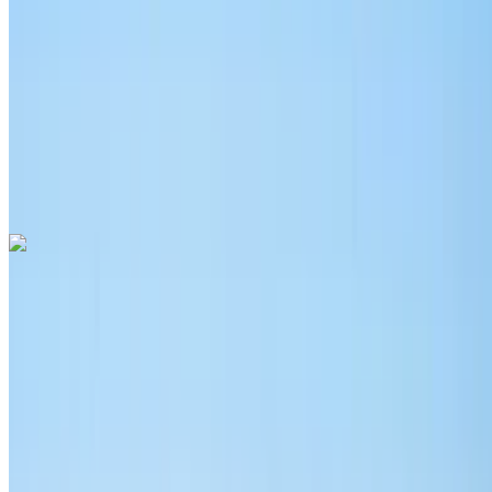
MAD 38,000
/ mo.
6000 km
Sigorta dahil
Otomatik Şanzıman
Ücretsiz teslimat
Rabat Sale Havalimanı,
Rabat
Rabat Sale Havalimanı, Rabat
Ara
+212708889994
Whatsapp
Audi Q3 2024
Rabat Sale Havalimanı, Rabat
Rabat Sale
Havalimanı, Rabat
2024
Euro
Crossover
Benzin
MAD 1430
/ gün