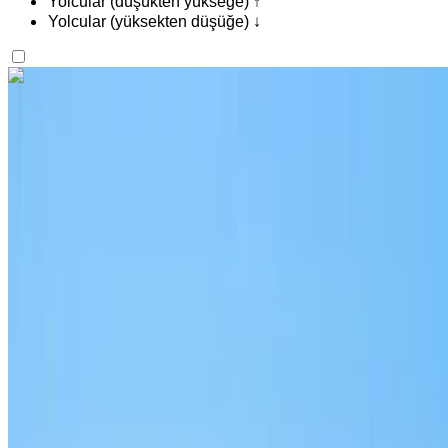
Yolcular (düşükten yükseğe) ↑
Yolcular (yüksekten düşüğe) ↓
İlgini çekti mi?
Daha fazlasını bul
Audi Q3 2023
Rabat Sale Havalimanı, Rabat
Rabat Sale
Havalimanı, Rabat
2023
Euro
Crossover
Dizel
MAD 1430
/ gün
Sınırsız
MAD 35,100
/ mo.
6000 km
Sigorta dahil
Otomatik Şanzıman
Ücretsiz teslimat