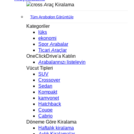
Araç Kiralama
Tüm Arabaları Görüntüle
Kategoriler
lüks
ekonomi
Spor Arabalar
Ticari Araçlar
OneClickDrive'a Katılın
Arabalarınızı listeleyin
Vücut Tipleri
SUV
Crossover
Sedan
Kompakt
kamyonet
Hatchback
Coupe
Cabrio
Döneme Göre Kiralama
Haftalık kiralama
Aylık Kiralamalar