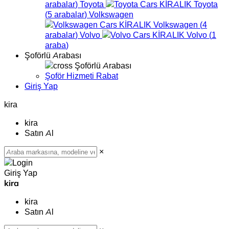
arabalar
)
Toyota
Toyota
(
5
arabalar
)
Volkswagen
Volkswagen
(
4
arabalar
)
Volvo
Volvo
(
1
araba
)
Şoförlü Arabası
Şoförlü Arabası
Şoför Hizmeti Rabat
Giriş Yap
kira
kira
Satın Al
×
Giriş Yap
kira
kira
Satın Al