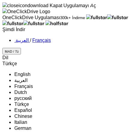
Kapat
Uygulamayı Aç
OneClickDrive Uygulaması
300k+ İndirme
Şimdi İndir
‏العربية ‏
/
Français
MAD /
Tü
Dil
Türkçe
English
‏العربية‏
Français
Dutch
русский
Türkçe
Español
Chinese
Italian
German