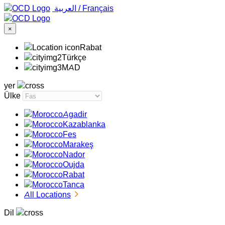
‏العربية ‏
/
Français
×
Rabat
Türkçe
MAD
yer
Ülke
Agadir
Kazablanka
Fes
Marakeş
Nador
Oujda
Rabat
Tanca
All Locations
Dil