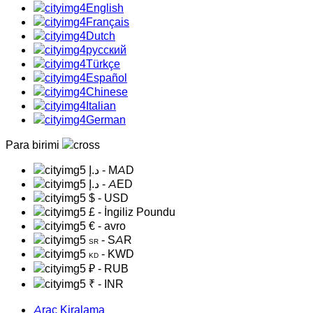
English
Français
Dutch
русский
Türkçe
Español
Chinese
Italian
German
Para birimi
د.إ
- MAD
د.إ
- AED
$
- USD
£
- İngiliz Poundu
€
- avro
- SAR
SR
- KWD
KD
₽
- RUB
₹
- INR
Araç Kiralama