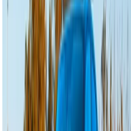
kısa listeye girin ve kiralayın. En iyi oranı elde etmek için
reklamlarını OneClickDrive.com'da gördüğünüzü belirtin. En
iyi kiralık araç tekliflerinin bir tık uzakta olduğundan emin
olun!
NOT:
Fiyatlar da dahil olmak üzere yukarıdaki listeler ilgili
kuruluşlar tarafından güncellenmektedir. araç ki̇ralama
şi̇rketi̇. Aracın belirtilen fiyattan (KDV hariç) temin
edilememesi durumunda, lütfen
bizi bilgilendirin
ve size en
iyi alternatifle geri döneceğiz. MutluKİRALAMA!
sorumluluk reddi:
Bu web sitesini kullanarak, Hüküm ve Koşullarımızı ve
Gizlilik Politikamızı kabul etmiş olursunuz ve
OneClickDrive.ma'yı araç kiralama şirketleri veya bizim
tarafımızdan sağlanan herhangi bir yanlış bilgiden muaf
tutarsınız.
×
Yanlış OTP