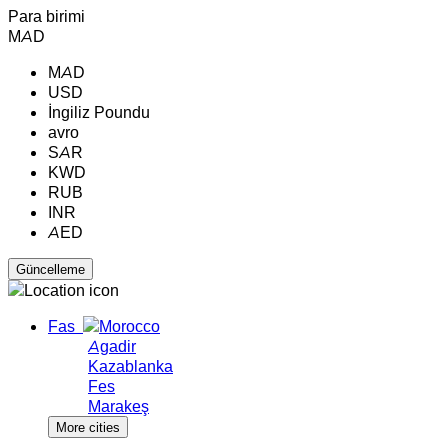
Para birimi
MAD
MAD
USD
İngiliz Poundu
avro
SAR
KWD
RUB
INR
AED
Fas
Agadir
Kazablanka
Fes
Marakeş
More cities