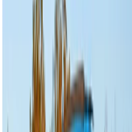
Audi Q3 (Siyah), 2023
MAD 8,750
1,500
30,000
MAD
MAD
MAD
Audi Q3 (Siyah), 2024
1,700
11,000
38,000
MAD
MAD
Audi Q3 (Siyah), 2024
MAD 9,100
1,430
35,100
Kirala ve kendini sür bir Audi Q3 Crossover içinde Rabat,
Fas. Dahil çeşitli modeller 2024, 2023 nın-nin Q3
kiralanabilir. Aşağıda listelenenler doğrudan tedarikçi
firmalardan günlük, haftalık ve aylık oranlarla canlı tekliflerdir.
Sıfır komisyon veya rezervasyon ücreti ödeyin. Şube alma
işlemi ücretsizdir. Rabat Sale Havalimanı. Bulunduğunuz
yerdeki kullanılabilirlik ve teslimat için veya Rabat tercih
ettiğiniz tarih ve saatte tedarikçi ile görüşün. Onlarla telefon,
WhatsApp aracılığıyla iletişime geçin veya geri arama
isteyin.
OneClickDrive.ma'ya Hoş Geldiniz - Fas 'in en büyük
otomobil pazarı.İş ortağı araç kiralama ortaklarımız,
OneClickDrive için stoklarını gerçek zamanlı olarak
günceller, böylece her zaman en son fiyatları görürsünüz.
Doğrudan araç kiralama sağlayıcısına göz atın, filtreleyin,