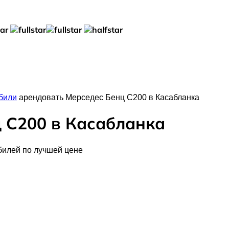
били
арендовать Мерседес Бенц С200 в Касабланка
 С200 в Касабланка
билей по лучшей цене