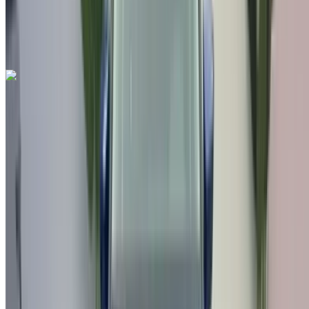
Международный аэропорт Фес, Фес
Международный аэропорт Фес, Фес
Звоните на
212663841439
Whatsapp
Seat Arona 1.6 TDI Urban 2022
на продажу в Фес: Белый Седан, Дизельное топливо
Автомобиль, Другие Характеристики, Руководство 4-на
Международный аэропорт Фес, Фес
Международный аэропорт Фес, Фес
2022
Другие Характеристики
MAD 198,000
77000 км
EMI
MAD 2,466
Руководство Трансмиссия