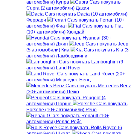
автомобили
)
Купра
Cupra
(
2
автомобили
)
Дакия
Dacia
(
10
автомобили
)
Феррари
Ferrari
(
10+
автомобили
)
Фиат
Fiat
(
10+
автомобили
)
Хюндай
Hyundai
(
30+
автомобили
)
Джип
Jeep
(
5
автомобили
)
Киа
Kia
(
3
автомобили
)
Ламборджини
Lamborghini
(
9
автомобили
)
Land Rover
Land Rover
(
20+
автомобили
)
Мерседес Бенц
Mercedes Benz
(
30+
автомобили
)
Пежо
Peugeot
(
4
автомобили
)
Порше
Porsche
(
10+
автомобили
)
Рено
Renault
(
10+
автомобили
)
Роллс-Ройс
Rolls Royce
(
6
автомобили
)
Шкода