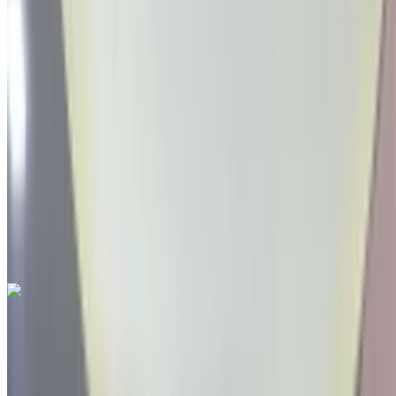
Международный аэропорт Фес, Фес
2022
Другие Характеристики
MAD 198,000
96347 км
EMI
MAD 2,466
Руководство Трансмиссия
Белый цвет
Международный аэропорт Фес, Фес
Международный аэропорт Фес, Фес
Звоните на
212663841439
Whatsapp
Seat Arona 1.6 TDI Urban 2022
на продажу в Фес: Белый Седан, Дизельное топливо
Автомобиль, Другие Характеристики, Руководство 4-на
Международный аэропорт Фес, Фес