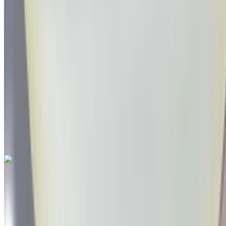
2022
Другие Характеристики
MAD 198,000
77000 км
EMI
MAD 2,466
Руководство Трансмиссия
Голубой цвет
Международный аэропорт Фес, Фес
Международный аэропорт Фес, Фес
Звоните на
212663841439
Whatsapp
Seat Arona 1.6 TDI Urban 2022
на продажу в Фес: Белый Седан, Дизельное топливо
Автомобиль, Другие Характеристики, Руководство 4-на
Международный аэропорт Фес, Фес