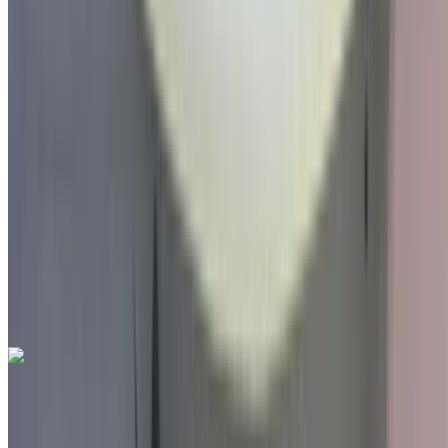
Международный аэропорт Фес, Фес
Международный аэропорт Фес, Фес
2022
Другие Характеристики
MAD 198,000
77000 км
EMI
MAD 2,466
Руководство Трансмиссия
Голубой цвет
Международный аэропорт Фес, Фес
Международный аэропорт Фес, Фес
Звоните на
212663841439
Whatsapp
Seat Arona 1.6 TDI Urban 2022
на продажу в Фес: Белый Седан, Дизельное топливо
Автомобиль, Другие Характеристики, Руководство 4-на