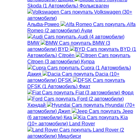
Skoda
(
1
Автомобиль
)
Фольксваген
Volkswagen
(
30+
автомобили
)
Альфа-Ромео
Alfa
Romeo
(
2
автомобили
)
Ауди
Audi
(
4
автомобили
)
BMW
BMW
(
3
автомобили
)
BYD
BYD
(
1
Автомобиль
)
Citroën
Citroen
(
3
автомобили
)
Купра
Cupra
(
1
Автомобиль
)
Дакия
Dacia
(
10+
автомобили
)
DFSK
DFSK
(
1
Автомобиль
)
Фиат
Fiat
(
3
автомобили
)
Форд
Ford
(
2
автомобили
)
Хюндай
Hyundai
(
70+
автомобили
)
Джип
Jeep
(
6
автомобили
)
Киа
Kia
(
10+
автомобили
)
Land Rover
Land Rover
(
2
автомобили
)
Мицубиси