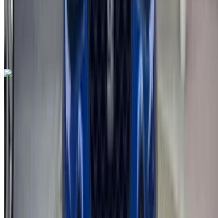
Руководство Трансмиссия
Черный цвет
Международный аэропорт Фес, Фес
Международный аэропорт Фес, Фес
Звоните на
212663841439
Whatsapp
Seat Arona 1.6 TDI Urban 2022
на продажу в Фес: Белый Седан, Дизельное топливо
Автомобиль, Другие Характеристики, Руководство 4-на
Международный аэропорт Фес, Фес
Международный аэропорт Фес, Фес
2022
Другие Характеристики
MAD 198,000
77000 км
EMI
MAD 2,466