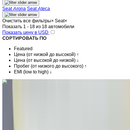
Seat Arona
Seat Ateca
Очистить все фильтры
×
Seat
×
Показать 1 - 18 из 18 автомобили
Показать цену в USD
СОРТИРОВАТЬ ПО
Featured
Цена (от низкой до высокой) ↑
Цена (от высокой до низкой) ↓
Пробег (от низкого до высокого) ↑
EMI (low to high) ↓
Вам нравится то, что вы видите?
Узнать больше
Seat Arona 1.6 TDI Urban 2022
на продажу в Фес: Голубой Седан, Дизельное топливо
Автомобиль, Другие Характеристики, Руководство 4-на
Международный аэропорт Фес, Фес
Международный аэропорт Фес, Фес