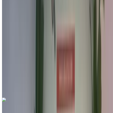
Автомобиль, Другие Характеристики, Руководство 4-на
Международный аэропорт Фес, Фес
Международный аэропорт Фес, Фес
2022
Другие Характеристики
MAD 198,000
103578 км
EMI
MAD 2,466
Руководство Трансмиссия
Голубой цвет
Международный аэропорт Фес, Фес
Международный аэропорт Фес, Фес
Звоните на
212663841439
Whatsapp
Seat Arona 1.6 TDI Urban 2022