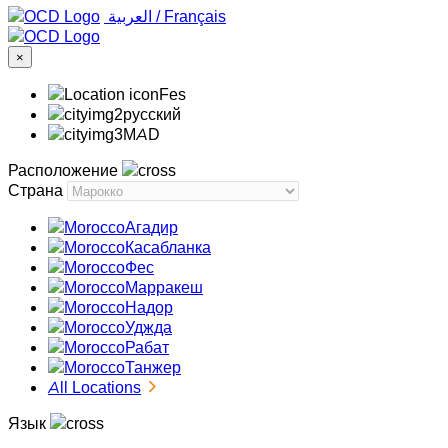
‏العربية ‏
/
Français
×
Fes
русский
MAD
Расположение
Страна
Агадир
Касабланка
Фес
Марракеш
Надор
Уджда
Рабат
Танжер
All Locations
Язык