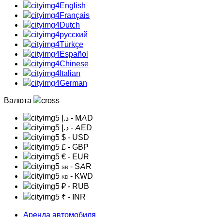
English
Français
Dutch
русский
Türkçe
Español
Chinese
Italian
German
Валюта
د.إ
- MAD
د.إ
- AED
$
- USD
£
- GBP
€
- EUR
- SAR
SR
- KWD
KD
₽
- RUB
₹
- INR
Аренда автомобиля