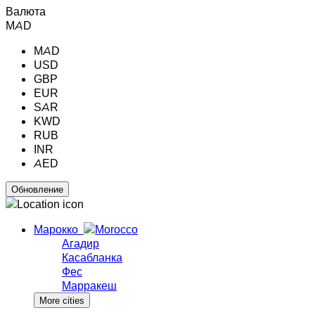
Валюта
MAD
MAD
USD
GBP
EUR
SAR
KWD
RUB
INR
AED
Марокко
Агадир
Касабланка
Фес
Марракеш
More cities