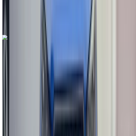
Руководство Трансмиссия
Международный аэропорт Фес, Фес
Международный аэропорт Фес, Фес
Звоните на
212663841439
Whatsapp
Seat Arona 1.6 TDI Urban 2022
на продажу в Фес: Черный Седан, Дизельное топливо
Автомобиль, Другие Характеристики, Руководство 4-на
Международный аэропорт Фес, Фес
Международный аэропорт Фес, Фес
2022
Другие Характеристики
MAD 198,000
102627 км
EMI
MAD 2,466