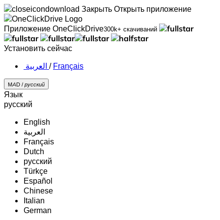
Закрыть
Открыть приложение
Приложение OneClickDrive
300k+ скачиваний
Установить сейчас
‏العربية ‏
/
Français
MAD /
русский
Язык
русский
English
‏العربية‏
Français
Dutch
русский
Türkçe
Español
Chinese
Italian
German