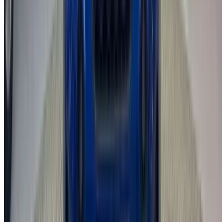
Руководство Трансмиссия
Белый цвет
Международный аэропорт Фес, Фес
Международный аэропорт Фес, Фес
Звоните на
212663841439
Whatsapp
Показать 1 - 18 из 18 автомобили
1
Ищете другие варианты?
Просмотреть все автомобили
Сохраняйте автомобили. Отслеживайте цены.
Бронируйте быстрее.
Создать аккаунт
Как получить лучшую сделку