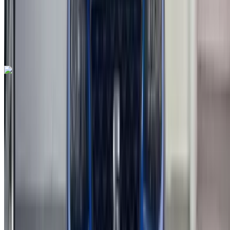
Руководство Трансмиссия
Черный цвет
Международный аэропорт Фес, Фес
Международный аэропорт Фес, Фес
Звоните на
212663841439
Whatsapp
Seat Arona 1.6 TDI Urban 2022
на продажу в Фес: Черный Седан, Дизельное топливо
Автомобиль, Другие Характеристики, Руководство 4-на
Международный аэропорт Фес, Фес
Международный аэропорт Фес, Фес
2022
Другие Характеристики
MAD 198,000
91000 км
EMI
MAD 2,466