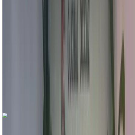
Автомобиль, Другие Характеристики, Руководство 4-на
Международный аэропорт Фес, Фес
Международный аэропорт Фес, Фес
2022
Другие Характеристики
MAD 198,000
100539 км
EMI
MAD 2,466
Руководство Трансмиссия
Белый цвет
Международный аэропорт Фес, Фес
Международный аэропорт Фес, Фес
Звоните на
212663841439
Whatsapp
Seat Arona 1.6 TDI Urban 2022
на продажу в Фес: Голубой Седан, Дизельное топливо