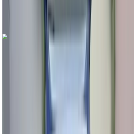
Белый цвет
Международный аэропорт Фес, Фес
Международный аэропорт Фес, Фес
Звоните на
212663841439
Whatsapp
Seat Arona 1.6 TDI Urban 2022
на продажу в Фес: Седан, Дизельное топливо
Автомобиль, Другие Характеристики, Руководство 4-на
Международный аэропорт Фес, Фес
Международный аэропорт Фес, Фес
2022
Другие Характеристики
MAD 198,000
97085 км
EMI
MAD 2,466