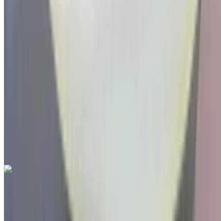
Международный аэропорт Фес, Фес
2022
Другие Характеристики
MAD 198,000
77000 км
EMI
MAD 2,466
Руководство Трансмиссия
Белый цвет
Международный аэропорт Фес, Фес
Международный аэропорт Фес, Фес
Звоните на
212663841439
Whatsapp
Seat Arona 1.6 TDI Urban 2022
на продажу в Фес: Голубой Седан, Дизельное топливо
Автомобиль, Другие Характеристики, Руководство 4-на