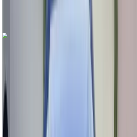
Руководство Трансмиссия
Международный аэропорт Фес, Фес
Международный аэропорт Фес, Фес
Звоните на
212663841439
Whatsapp
Seat Arona 1.6 TDI Urban 2022
на продажу в Фес: Черный Седан, Дизельное топливо
Автомобиль, Другие Характеристики, Руководство 4-на
Международный аэропорт Фес, Фес
Международный аэропорт Фес, Фес
2022
Другие Характеристики
MAD 198,000
123821 км
EMI
MAD 2,466
Руководство Трансмиссия