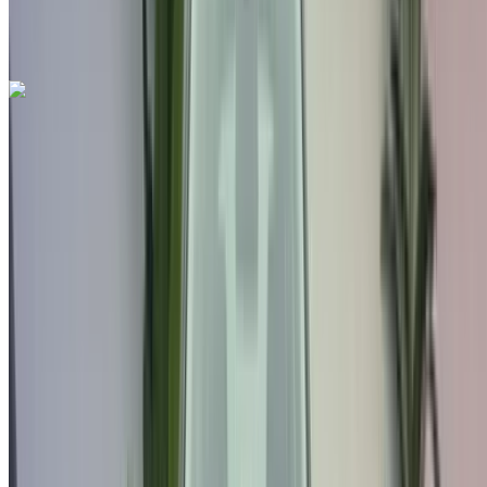
Международный аэропорт Фес, Фес
Международный аэропорт Фес, Фес
Звоните на
212663841439
Whatsapp
Seat Ateca 2.0L TDI DSG FR 2023
на продажу в Фес: Черный Седан, Дизельное топливо
Автомобиль, Другие Характеристики, Авто 4-на
Международный аэропорт Фес, Фес
Международный аэропорт Фес, Фес
2023
Другие Характеристики
MAD 344,000
113116 км
EMI
MAD 4,285
Авто Трансмиссия
Черный цвет