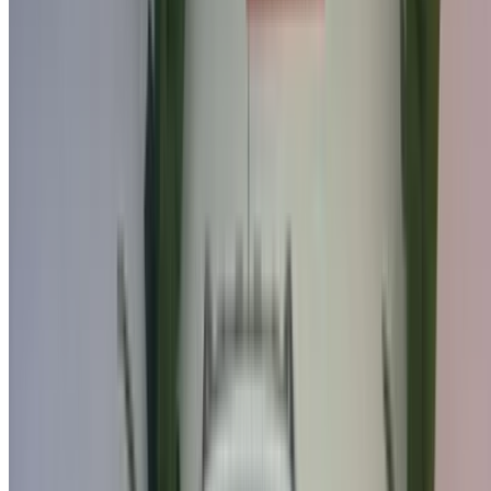
на продажу в Фес: Седан, Дизельное топливо
Автомобиль, Другие Характеристики, Руководство 4-на
Международный аэропорт Фес, Фес
Международный аэропорт Фес, Фес
2022
Другие Характеристики
MAD 198,000
105251 км
EMI
MAD 2,466
Руководство Трансмиссия
Международный аэропорт Фес, Фес
Международный аэропорт Фес, Фес
Звоните на
212663841439
Whatsapp
Одно приложение. Бесконечные варианты автомобилей.
Арендуйте или покупайте автомобили. Сравните и