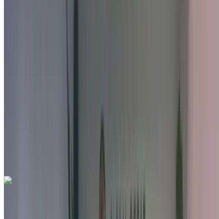
Международный аэропорт Фес, Фес
Международный аэропорт Фес, Фес
2022
Другие Характеристики
MAD 198,000
94845 км
EMI
MAD 2,466
Руководство Трансмиссия
Белый цвет
Международный аэропорт Фес, Фес
Международный аэропорт Фес, Фес
Звоните на
212663841439
Whatsapp
Seat Arona 1.6 TDI Urban 2022
на продажу в Фес: Белый Седан, Дизельное топливо