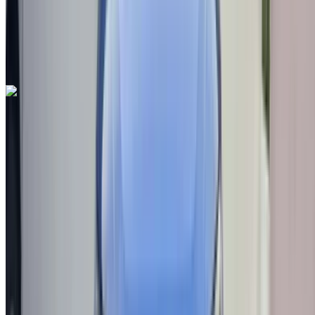
Черный цвет
Международный аэропорт Фес, Фес
Международный аэропорт Фес, Фес
Звоните на
212663841439
Whatsapp
Seat Arona 1.6 TDI Urban 2021
на продажу в Фес: Седан, Дизельное топливо
Автомобиль, Другие Характеристики, Руководство 4-на
Международный аэропорт Фес, Фес
Международный аэропорт Фес, Фес
2021
Другие Характеристики
MAD 198,000
113013 км
EMI
MAD 2,466