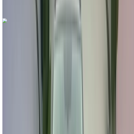
забронируйте мгновенно.
Seat Arona 1.6 TDI Urban 2021
на продажу в Фес: Белый Седан, Дизельное топливо
Автомобиль, Другие Характеристики, Руководство 4-на
Международный аэропорт Фес, Фес
Международный аэропорт Фес, Фес
2021
Другие Характеристики
MAD 198,000
114477 км
EMI
MAD 2,466
Руководство Трансмиссия
Белый цвет