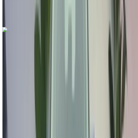
Международный аэропорт Фес, Фес
Международный аэропорт Фес, Фес
Звоните на
212663841439
Whatsapp
Seat Arona 1.6 TDI Urban 2022
на продажу в Фес: Черный Седан, Дизельное топливо
Автомобиль, Другие Характеристики, Руководство 4-на
Международный аэропорт Фес, Фес
Международный аэропорт Фес, Фес
2022
Другие Характеристики
MAD 198,000
77000 км
EMI
MAD 2,466
Руководство Трансмиссия
Черный цвет