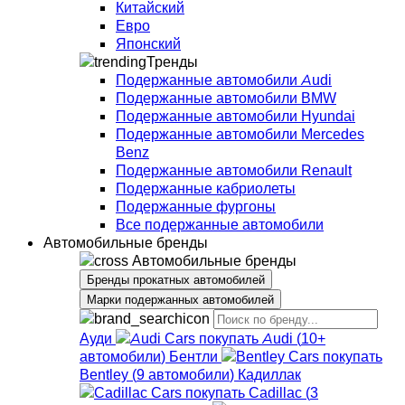
Китайский
Евро
Японский
Тренды
Подержанные автомобили Audi
Подержанные автомобили BMW
Подержанные автомобили Hyundai
Подержанные автомобили Mercedes
Benz
Подержанные автомобили Renault
Подержанные кабриолеты
Подержанные фургоны
Все подержанные автомобили
Автомобильные бренды
Автомобильные бренды
Бренды прокатных автомобилей
Марки подержанных автомобилей
Ауди
Audi
(
10+
автомобили
)
Бентли
Bentley
(
9
автомобили
)
Кадиллак
Cadillac
(
3