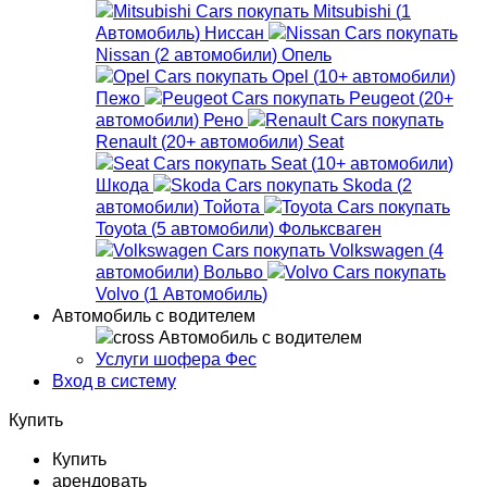
Mitsubishi
(
1
Автомобиль
)
Ниссан
Nissan
(
2
автомобили
)
Опель
Opel
(
10+
автомобили
)
Пежо
Peugeot
(
20+
автомобили
)
Рено
Renault
(
20+
автомобили
)
Seat
Seat
(
10+
автомобили
)
Шкода
Skoda
(
2
автомобили
)
Тойота
Toyota
(
5
автомобили
)
Фольксваген
Volkswagen
(
4
автомобили
)
Вольво
Volvo
(
1
Автомобиль
)
Автомобиль с водителем
Автомобиль с водителем
Услуги шофера Фес
Вход в систему
Купить
Купить
арендовать