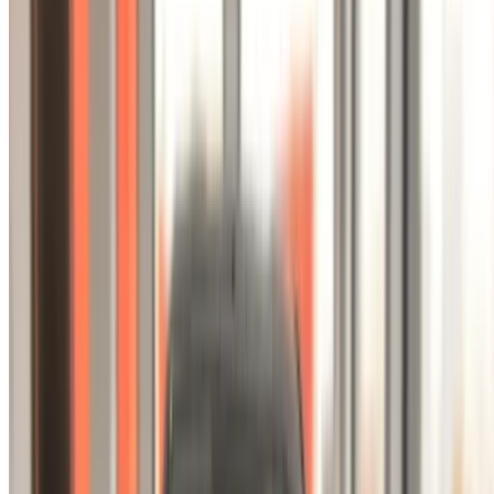
Продукция:
Автомобили, Автомобили класса люкс,
Коммерческие автомобили
Как получить лучшую сделку
Compare offers from multiple car companies in the
Марокко, Фильтр основан на вашем
местоположении, бюджете и требованиях.
Сузьте круг своих предпочтений: технические
характеристики автомобиля, его особенности и так
далее.
Составьте список лучших предложений по
поставщикам и свяжитесь с ними напрямую по
телефону, WhatsApp или запросите обратный
звонок.
Не забудьте попросить реальные фотографии и
технические характеристики автомобиля перед
заключением сделки.
Бронируйте напрямую, без наценок!
Почему стоит покупать автомобиль через
OneClickDrive.ma
Поиск по самому широкому спектру марок и моделей