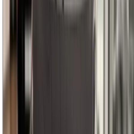
У вас есть автомобили для аренды или продажи?
Охватывайте тысячи людей ежедневно.
Перечислите свои автомобили
Гибкие способы прямой оплаты партнеру
/ Ресурсы
Подержанные автомобили Агадир
Подержанные автомобили Касабланка
Подержанные автомобили Фес
Подержанные автомобили Марракеш
Подержанные автомобили Надор
Подержанные автомобили Уджда
Подержанные автомобили Рабат
Подержанные автомобили Танжер
Аэропорт Касабланки
Аэропорт Марракеша