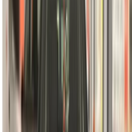
маркетплейса или мобильное приложение и платим
нулевую комиссию. Мы привозим в ОАЭПодержанные
автомобили промышленности - в режиме онлайн, чтобы
сделать это очень просто и удобно для вас. Сравните
предложения в реальном времени для всех типов
седанов, роскошных, спортивных, внедорожников, купе и
кабриолетов, доступных для покупки.
ПРИМЕЧАНИЕ:
Приведенные выше списки, включая
цены, обновляются соответствующими продавцы и
дилеры подержанных автомобилей. Если автомобиля
нет в наличии по указанной цене (без учета НДС),
пожалуйста
информировать нас
и мы свяжемся с вами,
предложив лучшую альтернативу. Счастливопокупка!
Отказ от ответственности:
Используя этот сайт, вы соглашаетесь с нашими
Положениями и условиями и Политикой
конфиденциальности и освобождаете OneClickDrive.ma
от ответственности за любую неверную информацию,
предоставленную компаниями по прокату автомобилей
или нами.