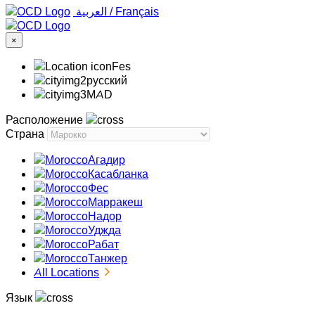
‏العربية ‏
/
Français
×
Fes
русский
MAD
Расположение
Страна
Агадир
Касабланка
Фес
Марракеш
Надор
Уджда
Рабат
Танжер
All Locations
Язык