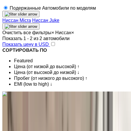
Подержанные Автомобили по моделям
Ниссан Micra
Ниссан Juke
Очистить все фильтры
×
Ниссан
×
Показать 1 - 2 из 2 автомобили
Показать цену в USD
СОРТИРОВАТЬ ПО
Featured
Цена (от низкой до высокой) ↑
Цена (от высокой до низкой) ↓
Пробег (от низкого до высокого) ↑
EMI (low to high) ↓
Вам нравится то, что вы видите?
Узнать больше
Nissan Micra 1.5 dCi Acenta 2023
на продажу в Фес: Компактный, Дизельное топливо
Автомобиль, Другие Характеристики, Руководство 4-на