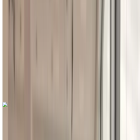
Международный аэропорт Фес, Фес
Международный аэропорт Фес, Фес
2023
Другие Характеристики
MAD 155,000
80000 км
EMI
MAD 1,931
Руководство Трансмиссия
Международный аэропорт Фес, Фес
Международный аэропорт Фес, Фес
Звоните на
212663841439
Whatsapp
Nissan Juke 1.0 DIG-T Acenta 2021
на продажу в Фес: Кроссовер, Бензин Автомобиль,
Другие Характеристики, Руководство 4-на