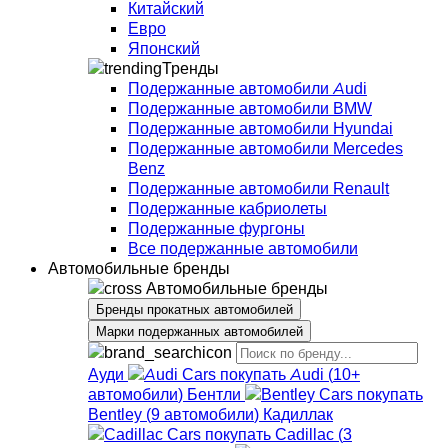
Китайский
Евро
Японский
Тренды
Подержанные автомобили Audi
Подержанные автомобили BMW
Подержанные автомобили Hyundai
Подержанные автомобили Mercedes
Benz
Подержанные автомобили Renault
Подержанные кабриолеты
Подержанные фургоны
Все подержанные автомобили
Автомобильные бренды
Автомобильные бренды
Бренды прокатных автомобилей
Марки подержанных автомобилей
Ауди
Audi
(
10+
автомобили
)
Бентли
Bentley
(
9
автомобили
)
Кадиллак
Cadillac
(
3