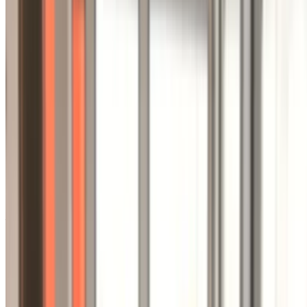
Просмотреть все автомобили
Сохраняйте автомобили. Отслеживайте цены.
Бронируйте быстрее.
Создать аккаунт
О сайте Ниссан Моторы
Nissan Motor Co. Ltd., обычно сокращенно называемая
Nissan, - японский транснациональный производитель
автомобилей. Компания продает свои автомобили под
брендами Nissan, Infiniti и Datsun. Nissan входит в альянс
Renault-Nissan-Mitsubishi и с октября 2018 года владеет
34% контрольным пакетом акций Mitsubishi Motors.
Самые выгодные автомобили Nissan для аренды -
Altima, Sunny, Patrol и Kicks.
Основано:
1933 год
Штаб-квартира:
Ниси-ку, Йокогама, Япония
Официальное название:
Ниссан Мотор Ко. Лтд.