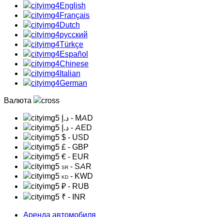
English
Français
Dutch
русский
Türkçe
Español
Chinese
Italian
German
Валюта
د.إ
- MAD
د.إ
- AED
$
- USD
£
- GBP
€
- EUR
- SAR
SR
- KWD
KD
₽
- RUB
₹
- INR
Аренда автомобиля