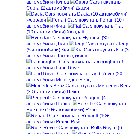
автомобили
)
Купра
Cupra
(
2
автомобили
)
Дакия
Dacia
(
10
автомобили
)
Феррари
Ferrari
(
10+
автомобили
)
Фиат
Fiat
(
10+
автомобили
)
Хюндай
Hyundai
(
30+
автомобили
)
Джип
Jeep
(
5
автомобили
)
Киа
Kia
(
3
автомобили
)
Ламборджини
Lamborghini
(
9
автомобили
)
Land Rover
Land Rover
(
20+
автомобили
)
Мерседес Бенц
Mercedes Benz
(
30+
автомобили
)
Пежо
Peugeot
(
4
автомобили
)
Порше
Porsche
(
10+
автомобили
)
Рено
Renault
(
10+
автомобили
)
Роллс-Ройс
Rolls Royce
(
6
автомобили
)
Шкода