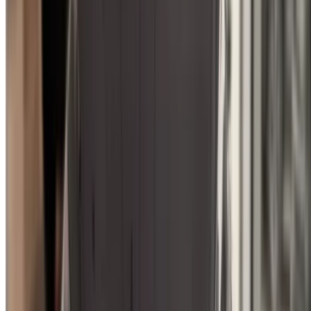
/ Компания
XML-файл Sitemap
Блог о прокате автомобилей
/ Поддержка
+212708880005
info@oneclickdrive.com
/ Бизнес
sales@oneclickdrive.com
У вас есть автомобили для аренды или продажи?
Охватывайте тысячи людей ежедневно.
Перечислите свои автомобили