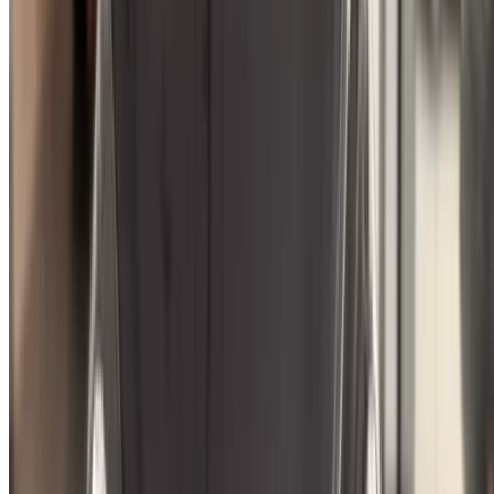
Гибкие способы прямой оплаты партнеру
Casa-Oasis, Route de Nouasseur, Касабланка 20000,
Марокко
©OneClickDrive 2026.
Все права защищены
Следите за нами на:
English
‏العربية‏
Français
Dutch
русский
Türkçe
Español
Chinese