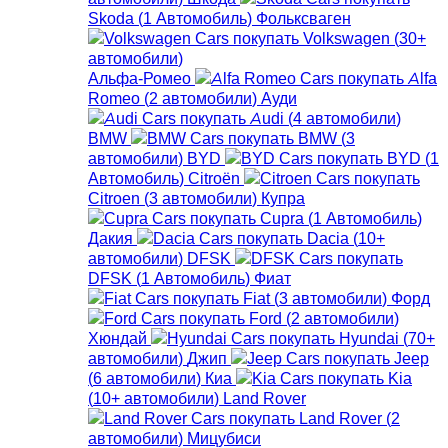
Skoda
(
1
Автомобиль
)
Фольксваген
Volkswagen
(
30+
автомобили
)
Альфа-Ромео
Alfa
Romeo
(
2
автомобили
)
Ауди
Audi
(
4
автомобили
)
BMW
BMW
(
3
автомобили
)
BYD
BYD
(
1
Автомобиль
)
Citroën
Citroen
(
3
автомобили
)
Купра
Cupra
(
1
Автомобиль
)
Дакия
Dacia
(
10+
автомобили
)
DFSK
DFSK
(
1
Автомобиль
)
Фиат
Fiat
(
3
автомобили
)
Форд
Ford
(
2
автомобили
)
Хюндай
Hyundai
(
70+
автомобили
)
Джип
Jeep
(
6
автомобили
)
Киа
Kia
(
10+
автомобили
)
Land Rover
Land Rover
(
2
автомобили
)
Мицубиси