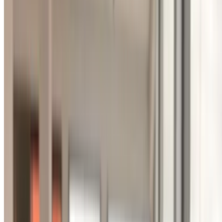
Международный аэропорт Фес, Фес
Международный аэропорт Фес, Фес
2021
Другие Характеристики
MAD 179,000
91450 км
EMI
MAD 2,229
Руководство Трансмиссия
Международный аэропорт Фес, Фес
Международный аэропорт Фес, Фес
Звоните на
212663841439
Whatsapp
Показать 1 - 2 из 2 автомобили
1
Ищете другие варианты?