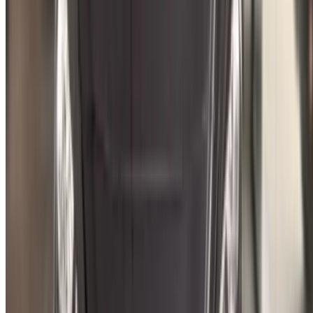
Italian
German
X
Закрыть
Понятно!