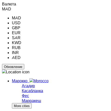
Валюта
MAD
MAD
USD
GBP
EUR
SAR
KWD
RUB
INR
AED
Марокко
Агадир
Касабланка
Фес
Марракеш
More cities