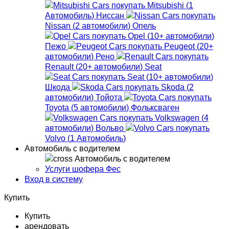
Mitsubishi
(
1
Автомобиль
)
Ниссан
Nissan
(
2
автомобили
)
Опель
Opel
(
10+
автомобили
)
Пежо
Peugeot
(
20+
автомобили
)
Рено
Renault
(
20+
автомобили
)
Seat
Seat
(
10+
автомобили
)
Шкода
Skoda
(
2
автомобили
)
Тойота
Toyota
(
5
автомобили
)
Фольксваген
Volkswagen
(
4
автомобили
)
Вольво
Volvo
(
1
Автомобиль
)
Автомобиль с водителем
Автомобиль с водителем
Услуги шофера Фес
Вход в систему
Купить
Купить
арендовать