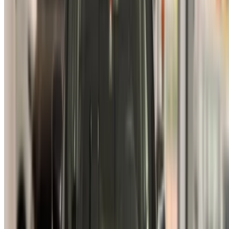
×
Неверный OTP
Войдите в систему, чтобы получить доступ к
избранному,
Отслеживайте предложения и бронируйте быстрее.
Продолжить
или
У вас нет аккаунта?
Зарегистрироваться
У вас уже есть аккаунт?
Вход в систему
×
Неверный OTP
Создайте учетную запись. Заключите лучшую