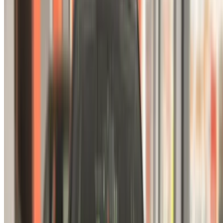
автомобилей для аренды в Фес. Бронируйте аренду
бюджетных автомобилей, внедорожников, автомобилей
класса люкс, спортивных автомобилей и многое другое
прямо у местных агентств по прокату автомобилей.
Подержанные Ниссан Автомобиль
Автомобиль цены в Фес
Цена
Ниссан Micra 1.5 dCi Acenta (), 2023
MAD 155,000
Ниссан Juke 1.0 DIG-T Acenta (), 2021
MAD 179,000
Купить a Ниссан Автомобиль в Фес, Марокко. Выше
перечислены актуальные предложения для Ниссан
Подержанные автомобили цены напрямую от дилеров.
Вы можете связаться с любым из них напрямую, исходя
из ваших требований.
Запросите индивидуальное предложение для вашего
любимого Ниссан автомобиль из местного продавцы и
дилеры подержанных автомобилей в Фес. Купить через
OneClickDriveПодержанные автомобили Веб-сайт