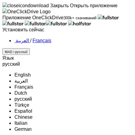
Закрыть
Открыть приложение
Приложение OneClickDrive
300k+ скачиваний
Установить сейчас
‏العربية ‏
/
Français
MAD /
русский
Язык
русский
English
‏العربية‏
Français
Dutch
русский
Türkçe
Español
Chinese
Italian
German