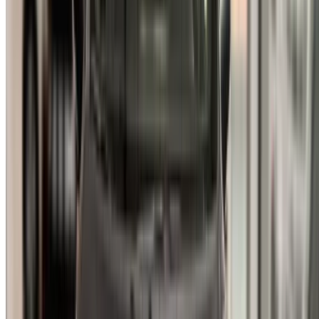
сделку.
Log In. Take the Wheel.
Продолжить
Or
У вас нет аккаунта?
Зарегистрироваться
Уже есть аккаунт?
Вход в систему
Ваша универсальная платформа для поиска лучших
предложений по аренде автомобилей и подержанных
автомобилей по всему Марокко. От бюджетных
вариантов до роскошных автомобилей - найдите
подходящий автомобиль для вашего путешествия.
OneClickDrive поможет вам найти надежных местных
поставщиков, чтобы вы могли насладиться гладким и не
напряженным опытом.